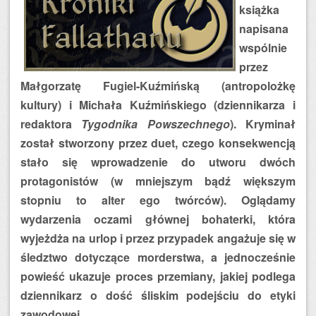
książka
napisana
wspólnie
przez
Małgorzatę Fugiel-Kuźmińską (antropolożkę
kultury) i Michała Kuźmińskiego (dziennikarza i
redaktora
Tygodnika Powszechnego
). Kryminał
został stworzony przez duet, czego konsekwencją
stało się wprowadzenie do utworu dwóch
protagonistów (w mniejszym bądź większym
stopniu to alter ego twórców). Oglądamy
wydarzenia oczami głównej bohaterki, która
wyjeżdża na urlop i przez przypadek angażuje się w
śledztwo dotyczące morderstwa, a jednocześnie
powieść ukazuje proces przemiany, jakiej podlega
dziennikarz o dość śliskim podejściu do etyki
zawodowej.