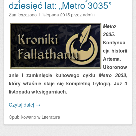
dziesięć lat: „Metro 3035”
Zamieszczono
1 listopada 2015
przez
admin
Metro
2035
.
Kontynua
cja historii
Artema.
Ukoronow
anie i zamknięcie kultowego cyklu
Metro 2033
,
który właśnie staje się kompletną trylogią. Już 4
listopada w księgarniach.
Czytaj dalej
→
Opublikowano
w
Literatura