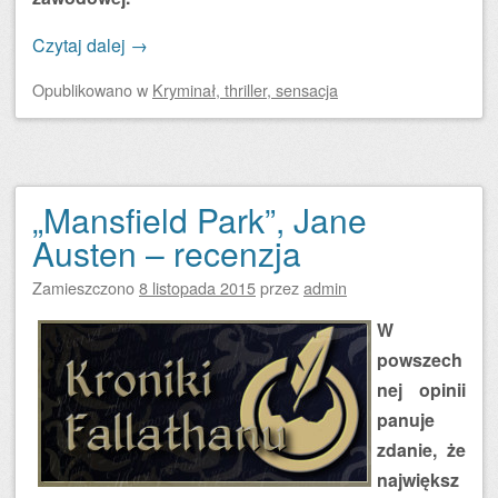
Czytaj dalej
→
Opublikowano
w
Kryminał, thriller, sensacja
„Mansfield Park”, Jane
Austen – recenzja
Zamieszczono
8 listopada 2015
przez
admin
W
powszech
nej opinii
panuje
zdanie, że
największ