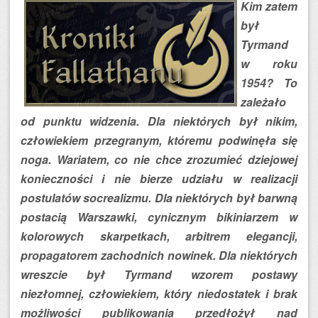
Kim zatem
był
Tyrmand
w roku
1954? To
zależało
od punktu widzenia. Dla niektórych był nikim,
człowiekiem przegranym, któremu podwinęła się
noga. Wariatem, co nie chce zrozumieć dziejowej
konieczności i nie bierze udziału w realizacji
postulatów socrealizmu. Dla niektórych był barwną
postacią Warszawki, cynicznym bikiniarzem w
kolorowych skarpetkach, arbitrem elegancji,
propagatorem zachodnich nowinek. Dla niektórych
wreszcie był Tyrmand wzorem postawy
niezłomnej, człowiekiem, który niedostatek i brak
możliwości publikowania przedłożył nad