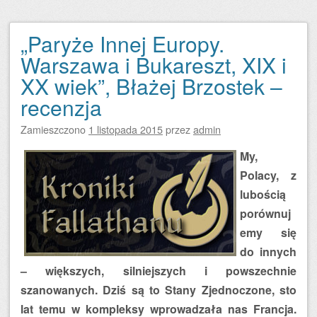
„Paryże Innej Europy.
Warszawa i Bukareszt, XIX i
XX wiek”, Błażej Brzostek –
recenzja
Zamieszczono
1 listopada 2015
przez
admin
My,
Polacy, z
lubością
porównuj
emy się
do innych
– większych, silniejszych i powszechnie
szanowanych. Dziś są to Stany Zjednoczone, sto
lat temu w kompleksy wprowadzała nas Francja.