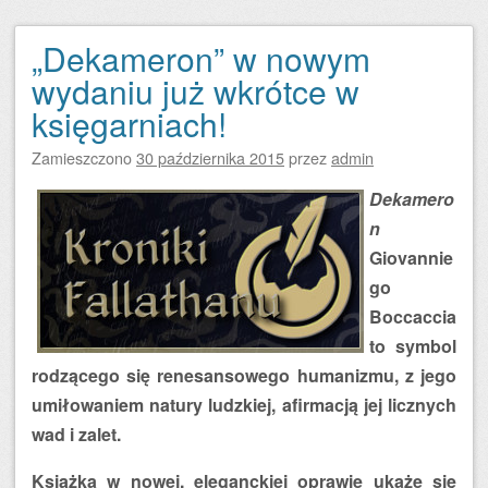
„Dekameron” w nowym
wydaniu już wkrótce w
księgarniach!
Zamieszczono
30 października 2015
przez
admin
Dekamero
n
Giovannie
go
Boccaccia
to symbol
rodzącego się renesansowego humanizmu, z jego
umiłowaniem natury ludzkiej, afirmacją jej licznych
wad i zalet.
Książka w nowej, eleganckiej oprawie ukaże się