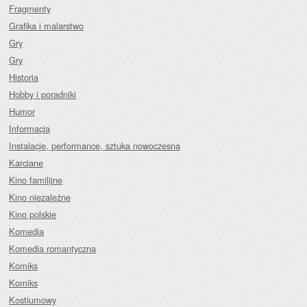
Fragmenty
Grafika i malarstwo
Gry
Gry
Historia
Hobby i poradniki
Humor
Informacja
Instalacje, performance, sztuka nowoczesna
Karciane
Kino familijne
Kino niezależne
Kino polskie
Komedia
Komedia romantyczna
Komiks
Komiks
Kostiumowy