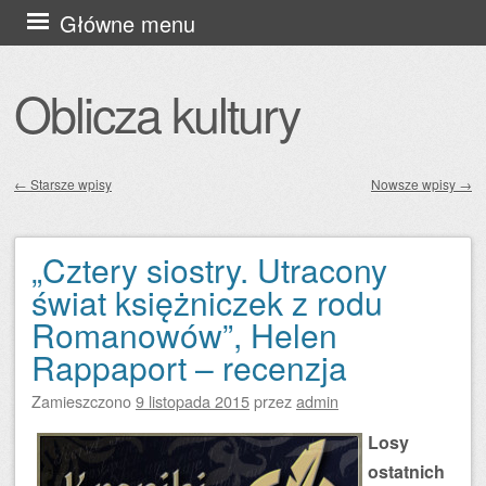
Przejdź
Główne menu
do
treści
Oblicza kultury
←
Starsze wpisy
Nowsze wpisy
→
Zobacz wpisy
„Cztery siostry. Utracony
świat księżniczek z rodu
Romanowów”, Helen
Rappaport – recenzja
Zamieszczono
9 listopada 2015
przez
admin
Losy
ostatnich