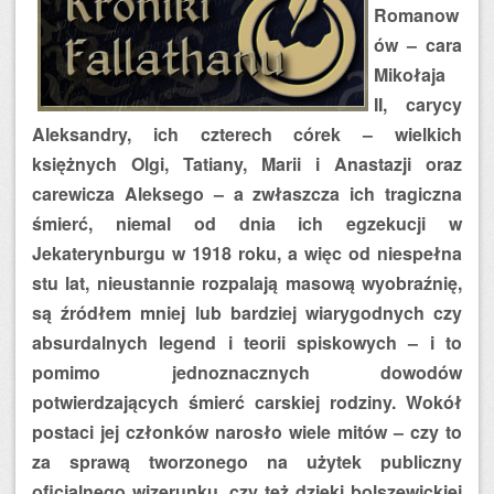
Romanow
ów – cara
Mikołaja
II, carycy
Aleksandry, ich czterech córek – wielkich
księżnych Olgi, Tatiany, Marii i Anastazji oraz
carewicza Aleksego – a zwłaszcza ich tragiczna
śmierć, niemal od dnia ich egzekucji w
Jekaterynburgu w 1918 roku, a więc od niespełna
stu lat, nieustannie rozpalają masową wyobraźnię,
są źródłem mniej lub bardziej wiarygodnych czy
absurdalnych legend i teorii spiskowych – i to
pomimo jednoznacznych dowodów
potwierdzających śmierć carskiej rodziny. Wokół
postaci jej członków narosło wiele mitów – czy to
za sprawą tworzonego na użytek publiczny
oficjalnego wizerunku, czy też dzięki bolszewickiej