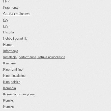
FPP
Fragmenty
Grafika i malarstwo
Gry
Gry
Historia
Hobby i poradniki
Humor
Informacja
Instalacje, performance, sztuka nowoczesna
Karciane
Kino familijne
Kino niezależne
Kino polskie
Komedia
Komedia romantyczna
Komiks
Komiks