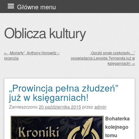
Przejdź
Główne menu
do
treści
Oblicza kultury
←
„Moriarty”, Anthony Horowitz –
„Gorzki smak czekolady…”
recenzja
opowiadania Lepolda Tyrmanda już w
Zobacz wpisy
księgarniach!
→
„Prowincja pełna złudzeń”
już w księgarniach!
Zamieszczono
20 października 2015
przez
admin
Bohaterka
kolejnego
tomu