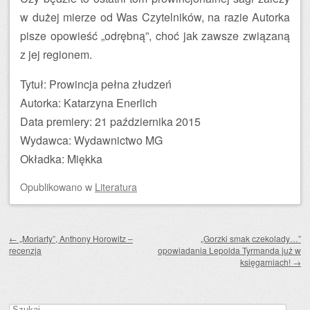
w dużej mierze od Was Czytelników, na razie Autorka
pisze opowieść „odrębną”, choć jak zawsze związaną
z jej regionem.
Tytuł: Prowincja pełna złudzeń
Autorka: Katarzyna Enerlich
Data premiery: 21 października 2015
Wydawca: Wydawnictwo MG
Okładka: Miękka
Opublikowano
w
Literatura
Zobacz wpisy
←
„Moriarty”, Anthony Horowitz –
„Gorzki smak czekolady…”
recenzja
opowiadania Lepolda Tyrmanda już w
księgarniach!
→
Szukaj: