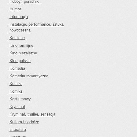
Hobby i poradniki
Humor
Informacja
Instalacje, performance, sztuka
nowoczesna
Karciane
Kino familijne
Kino niezależne
Kino polskie
Komedia
Komedia romantyczna
Komiks
Komiks
Kostiumowy
Kryminał
Kryminał, thriller, sensacja
Kultura i podróże
Literatura
Literatura