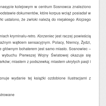
 nasypie kolejowym w centrum Sosnowca znaleziono
podstawie dokumentów, które korpus wciąż posiadał w
ki ustalono, że zwłoki należą do niejakiego Alojzego
niach kryminału-retro.
Korzeniec
jest raczej powieścią
raźnym wątkiem sensacyjnym. Polacy, Niemcy, Żydzi,
 że głównym bohaterem jest samo miasto. Sosnowiec –
iu wybuchu Pierwszej Wojny Światowej okazuje się
arków; miastem z podszewką; miastem ukrytych pasji i
uje wydanie tej książki ozdobione ilustracjami z
ustrowane