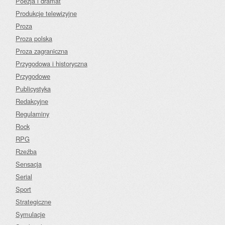
Poezja i dramat
Produkcje telewizyjne
Proza
Proza polska
Proza zagraniczna
Przygodowa i historyczna
Przygodowe
Publicystyka
Redakcyjne
Regulaminy
Rock
RPG
Rzeźba
Sensacja
Serial
Sport
Strategiczne
Symulacje