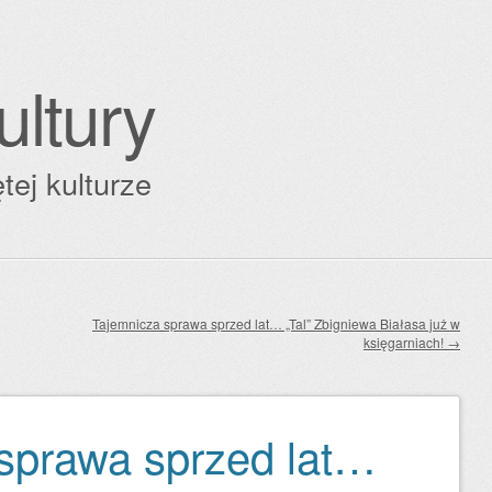
ultury
tej kulturze
Tajemnicza sprawa sprzed lat… „Tal” Zbigniewa Białasa już w
księgarniach!
→
sprawa sprzed lat…