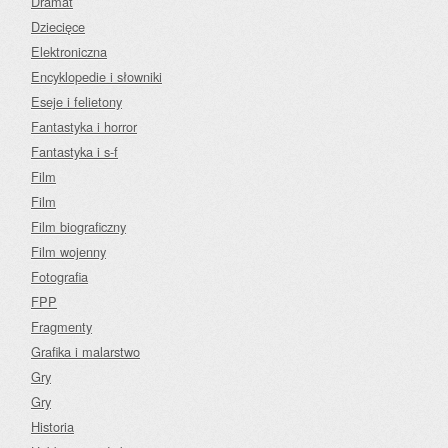
Dramat
Dziecięce
Elektroniczna
Encyklopedie i słowniki
Eseje i felietony
Fantastyka i horror
Fantastyka i s-f
Film
Film
Film biograficzny
Film wojenny
Fotografia
FPP
Fragmenty
Grafika i malarstwo
Gry
Gry
Historia