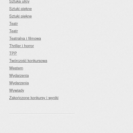
Sztuka ulicy
Sztuki piękne
Sztuki piękne
Teatr
Teatr
Teatralna i filmowa
Thriller i horror
TPP
Twórczość konkursowa
Western
Wydarzenia
Wydarzenia
Wywiady
Zakończone konkursy i wyniki