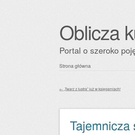
Oblicza k
Portal o szeroko poję
Przejdź
Strona główna
Główne menu
do
treści
←
„Twarz z lustra” już w księgarniach!
Zobacz wpisy
Tajemnicza 