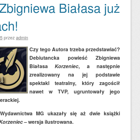
 Zbigniewa Białasa już
ach!
15
przez
admin
Czy tego Autora trzeba przedstawiać?
Debiutancka powieść Zbigniewa
Białasa
Korzeniec
, a następnie
zrealizowany na jej podstawie
spektakl teatralny, który zagościł
nawet w TVP, ugruntowały jego
erackiej.
 Wydawnictwa MG ukazały się aż dwie książki
Korzeniec
– wersja ilustrowana.