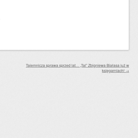
5
Tajemnicza sprawa sprzed lat… „Tal” Zbigniewa Białasa już w
księgarniach!
→