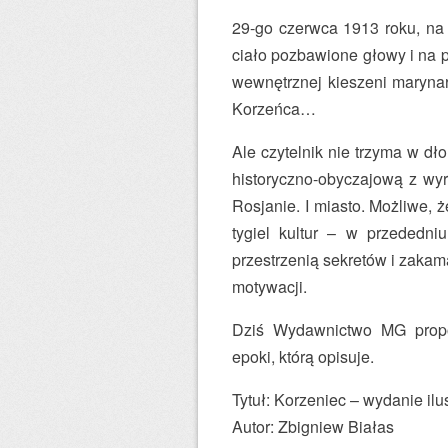
29-go czerwca 1913 roku, na
ciało pozbawione głowy i na 
wewnętrznej kieszeni marynar
Korzeńca…
Ale czytelnik nie trzyma w dło
historyczno-obyczajową z wy
Rosjanie. I miasto. Możliwe,
tygiel kultur – w przededn
przestrzenią sekretów i zakam
motywacji.
Dziś Wydawnictwo MG propon
epoki, którą opisuje.
Tytuł: Korzeniec – wydanie il
Autor: Zbigniew Białas