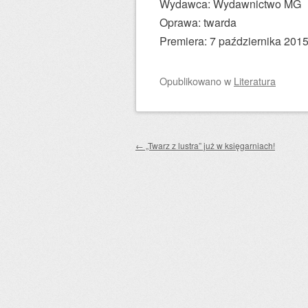
Wydawca: Wydawnictwo MG
Oprawa: twarda
Premiera: 7 października 201
Opublikowano
w
Literatura
Zobacz wpisy
←
„Twarz z lustra” już w księgarniach!