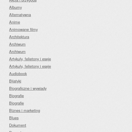
Albumy
Alternatywna
Anime
Animowane filmy
Architektura
Archiwum
Archiwum
Artykuły, felietony i eseje
Artykuły, felietony i eseje
Audiobook
Bijatyki
Biograficzne i wywiady
Biografie
Biografie
Biznes i marketing
Blues
Dokument