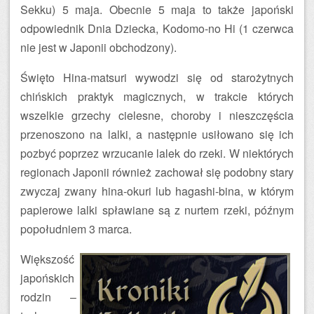
Sekku) 5 maja. Obecnie 5 maja to także japoński
odpowiednik Dnia Dziecka, Kodomo-no Hi (1 czerwca
nie jest w Japonii obchodzony).
Święto Hina-matsuri wywodzi się od starożytnych
chińskich praktyk magicznych, w trakcie których
wszelkie grzechy cielesne, choroby i nieszczęścia
przenoszono na lalki, a następnie usiłowano się ich
pozbyć poprzez wrzucanie lalek do rzeki. W niektórych
regionach Japonii również zachował się podobny stary
zwyczaj zwany hina-okuri lub hagashi-bina, w którym
papierowe lalki spławiane są z nurtem rzeki, późnym
popołudniem 3 marca.
Większość
japońskich
rodzin –