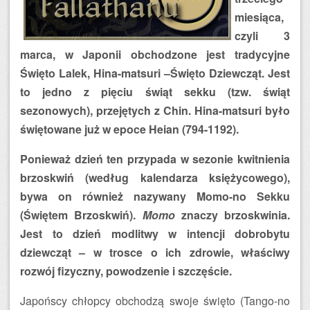
miesiąca,
czyli 3
marca, w Japonii obchodzone jest tradycyjne
Święto Lalek, Hina-matsuri –Święto Dziewcząt. Jest
to jedno z pięciu świąt sekku (tzw. świąt
sezonowych), przejętych z Chin. Hina-matsuri było
świętowane już w epoce Heian (794-1192).
Ponieważ dzień ten przypada w sezonie kwitnienia
brzoskwiń (według kalendarza księżycowego),
bywa on również nazywany Momo-no Sekku
(Świętem Brzoskwiń).
Momo
znaczy brzoskwinia.
Jest to dzień modlitwy w intencji dobrobytu
dziewcząt – w trosce o ich zdrowie, właściwy
rozwój fizyczny, powodzenie i szczęście.
Japońscy chłopcy obchodzą swoje święto (Tango-no