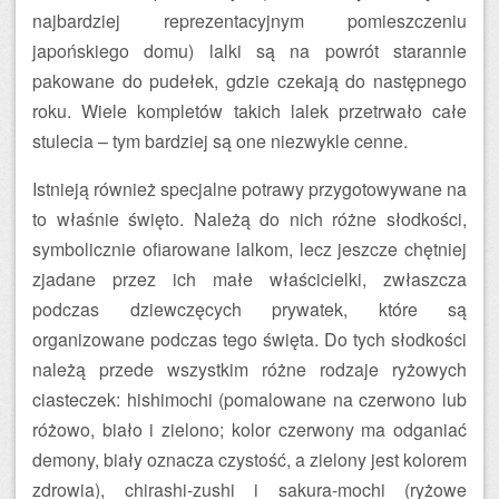
najbardziej reprezentacyjnym pomieszczeniu
japońskiego domu) lalki są na powrót starannie
pakowane do pudełek, gdzie czekają do następnego
roku. Wiele kompletów takich lalek przetrwało całe
stulecia – tym bardziej są one niezwykle cenne.
Istnieją również specjalne potrawy przygotowywane na
to właśnie święto. Należą do nich różne słodkości,
symbolicznie ofiarowane lalkom, lecz jeszcze chętniej
zjadane przez ich małe właścicielki, zwłaszcza
podczas dziewczęcych prywatek, które są
organizowane podczas tego święta. Do tych słodkości
należą przede wszystkim różne rodzaje ryżowych
ciasteczek: hishimochi (pomalowane na czerwono lub
różowo, biało i zielono; kolor czerwony ma odganiać
demony, biały oznacza czystość, a zielony jest kolorem
zdrowia), chirashi-zushi i sakura-mochi (ryżowe