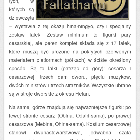
tych, w
których są
dziewczęta
– wystawia z tej okazji hina-ningyō, czyli specjalny
zestaw lalek. Zestaw minimum to figurki pary
cesarskiej, ale pełen komplet składa się z 17 lalek,
które muszą być ułożone na pokrytych czerwonym
materiałem platformach (półkach) w ściśle określony
sposób. Są to lalki (patrząc od góry): cesarza i
cesarzowej, trzech dam dworu, pięciu muzyków,
dwóch ministrów i trzech strażników. Wszystkie ubrane
są w stroje dworskie z okresu Heian.
Na samej górze znajdują się najważniejsze figurki: po
lewej stronie cesarz (Obina, Odairi-sama), po prawej
cesarzowa (Mebina, Ohina-sama). Kostium cesarzowej
stanowi dwunastowarstwowa, jedwabna szata