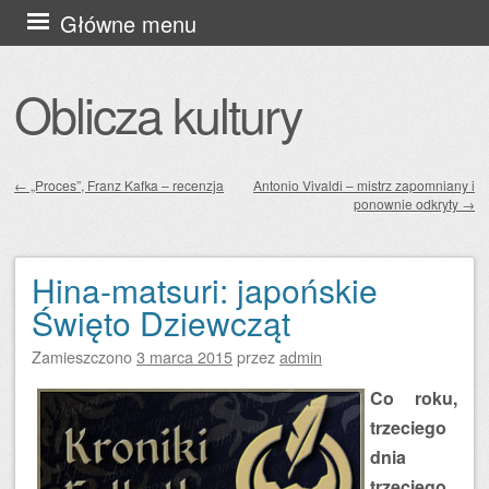
Przejdź
Główne menu
do
treści
Oblicza kultury
←
„Proces”, Franz Kafka – recenzja
Antonio Vivaldi – mistrz zapomniany i
ponownie odkryty
→
Zobacz wpisy
Hina-matsuri: japońskie
Święto Dziewcząt
Zamieszczono
3 marca 2015
przez
admin
Co roku,
trzeciego
dnia
trzeciego