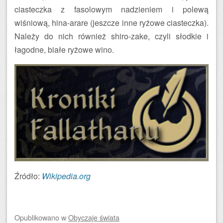
ciasteczka z fasolowym nadzieniem i polewą
wiśniową, hina-arare (jeszcze inne ryżowe ciasteczka).
Należy do nich również shiro-zake, czyli słodkie i
łagodne, białe ryżowe wino.
Źródło:
Wikipedia.org
Opublikowano
w
Obyczaje świata