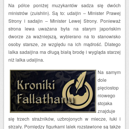
Na półce poniżej muzykantów sadza się dwóch
ministrów (zuishiin). Są to: udaijin – Minister Prawej
Strony i sadajin – Minister Lewej Strony. Ponieważ
strona lewa uważana była na starym japońskim
dworze za ważniejszą, wybierano na to stanowisko
osoby starsze, ze względu na ich mądrość. Dlatego
lalka sadaijina ma długą białą brodę i wygląda starzej
niż lalka udaijina.
Na samym
dole
pięciostop
niowego
stojaka
znajduje
się trzech strażników, uzbrojonych w miecze, łuki i
strzały. Pomiędzy figurkami lalek rozstawione są także