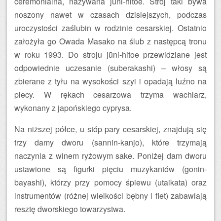
ceremonialna, nazywana jūni-hitoe. Strój taki bywa
noszony nawet w czasach dzisiejszych, podczas
uroczystości zaślubin w rodzinie cesarskiej. Ostatnio
założyła go Owada Masako na ślub z następcą tronu
w roku 1993. Do stroju jūni-hitoe przewidziane jest
odpowiednie uczesanie (suberakashi) – włosy są
zbierane z tyłu na wysokości szyi i opadają luźno na
plecy. W rękach cesarzowa trzyma wachlarz,
wykonany z japońskiego cyprysa.
Na niższej półce, u stóp pary cesarskiej, znajdują się
trzy damy dworu (sannin-kanjo), które trzymają
naczynia z winem ryżowym sake. Poniżej dam dworu
ustawione są figurki pięciu muzykantów (gonin-
bayashi), którzy przy pomocy śpiewu (utaikata) oraz
instrumentów (różnej wielkości bębny i flet) zabawiają
resztę dworskiego towarzystwa.