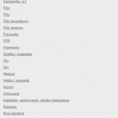
Fantastyka i s-f
Film
Film
Film biograficzny
Film wojenny
Fotografia
FPP
Fragmenty
Grafika i malarstwo
Gry
Gry
Historia
Hobby i poradniki
Humor
Informacja
Instalacje, performance, sztuka nowoczesna
Karciane
Kino familijne