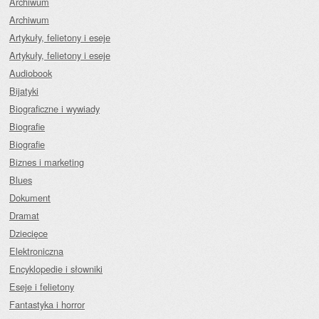
Archiwum
Archiwum
Artykuły, felietony i eseje
Artykuły, felietony i eseje
Audiobook
Bijatyki
Biograficzne i wywiady
Biografie
Biografie
Biznes i marketing
Blues
Dokument
Dramat
Dziecięce
Elektroniczna
Encyklopedie i słowniki
Eseje i felietony
Fantastyka i horror