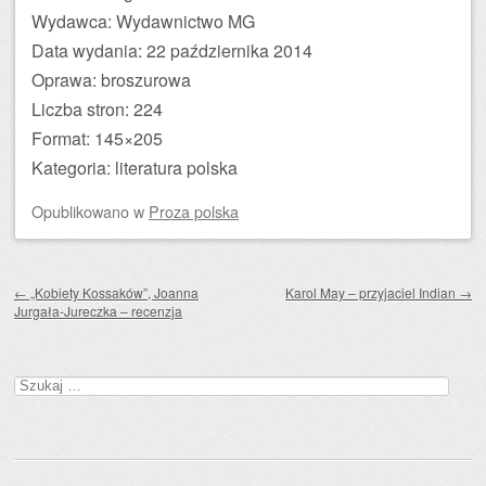
Wydawca: Wydawnictwo MG
Data wydania: 22 października 2014
Oprawa: broszurowa
Liczba stron: 224
Format: 145×205
Kategoria: literatura polska
Opublikowano
w
Proza polska
Zobacz wpisy
←
„Kobiety Kossaków”, Joanna
Karol May – przyjaciel Indian
→
Jurgała-Jureczka – recenzja
Szukaj: