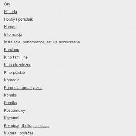
Gry
Historia
Hobby i poradniki
Humor
Informacja
Instalacje, performance, sztuka nowoczesna
Karciane
Kino familijne
Kino niezależne
Kino polskie
Komedia
Komedia romantyczna
Komiks
Komiks
Kostiumowy
Kryminał
Kryminał, thriller, sensacja
Kultura i podróże