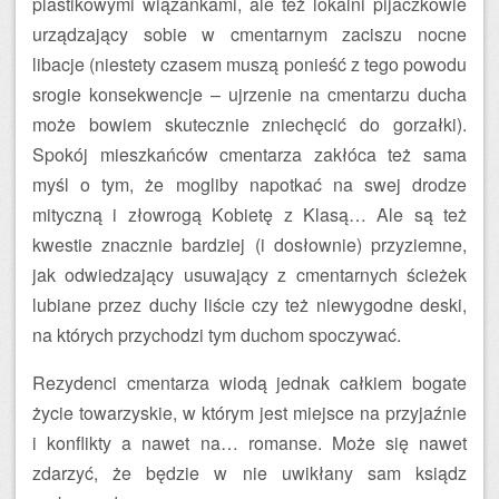
plastikowymi wiązankami, ale też lokalni pijaczkowie
urządzający sobie w cmentarnym zaciszu nocne
libacje (niestety czasem muszą ponieść z tego powodu
srogie konsekwencje – ujrzenie na cmentarzu ducha
może bowiem skutecznie zniechęcić do gorzałki).
Spokój mieszkańców cmentarza zakłóca też sama
myśl o tym, że mogliby napotkać na swej drodze
mityczną i złowrogą Kobietę z Klasą… Ale są też
kwestie znacznie bardziej (i dosłownie) przyziemne,
jak odwiedzający usuwający z cmentarnych ścieżek
lubiane przez duchy liście czy też niewygodne deski,
na których przychodzi tym duchom spoczywać.
Rezydenci cmentarza wiodą jednak całkiem bogate
życie towarzyskie, w którym jest miejsce na przyjaźnie
i konflikty a nawet na… romanse. Może się nawet
zdarzyć, że będzie w nie uwikłany sam ksiądz