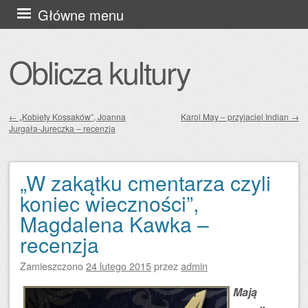
Przejdź
Główne menu
do
treści
Oblicza kultury
←
„Kobiety Kossaków”, Joanna
Karol May – przyjaciel Indian
→
Jurgała-Jureczka – recenzja
Zobacz wpisy
„W zakątku cmentarza czyli
koniec wieczności”,
Magdalena Kawka –
recenzja
Zamieszczono
24 lutego 2015
przez
admin
Mają