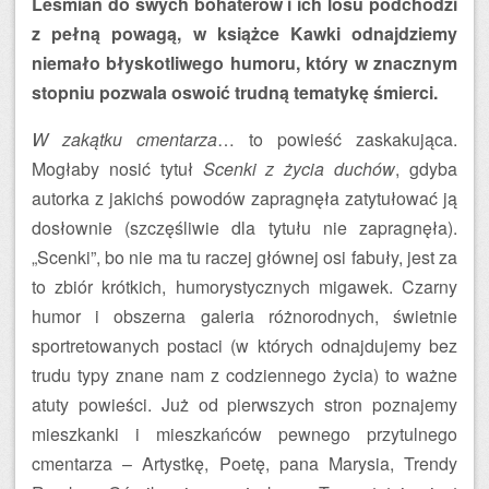
Leśmian do swych bohaterów i ich losu podchodzi
z pełną powagą, w książce Kawki odnajdziemy
niemało błyskotliwego humoru, który w znacznym
stopniu pozwala oswoić trudną tematykę śmierci.
W zakątku cmentarza
… to powieść zaskakująca.
Mogłaby nosić tytuł
Scenki z życia duchów
, gdyba
autorka z jakichś powodów zapragnęła zatytułować ją
dosłownie (szczęśliwie dla tytułu nie zapragnęła).
„Scenki”, bo nie ma tu raczej głównej osi fabuły, jest za
to zbiór krótkich, humorystycznych migawek. Czarny
humor i obszerna galeria różnorodnych, świetnie
sportretowanych postaci (w których odnajdujemy bez
trudu typy znane nam z codziennego życia) to ważne
atuty powieści. Już od pierwszych stron poznajemy
mieszkanki i mieszkańców pewnego przytulnego
cmentarza – Artystkę, Poetę, pana Marysia, Trendy