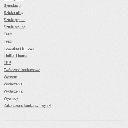
Symulacje
Sztuka ulicy
Sztuki piękne
Sztuki piękne
Teatr
Teatr
Teatralna i filmowa
Thriller i horror
TPP
Twórczość konkursowa
Western
Wydarzenia
Wydarzenia
Wywiady
Zakończone konkursy i wyniki