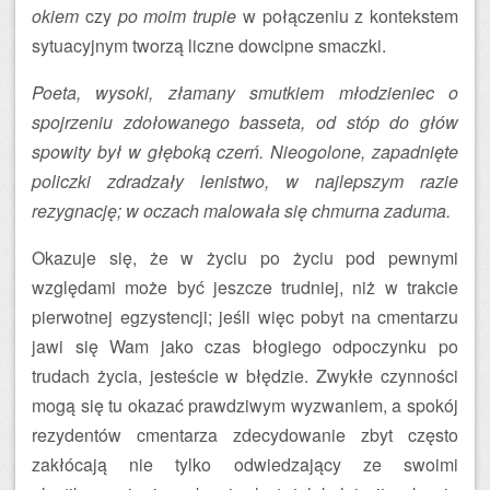
okiem
czy
po moim trupie
w połączeniu z kontekstem
sytuacyjnym tworzą liczne dowcipne smaczki.
Poeta, wysoki, złamany smutkiem młodzieniec o
spojrzeniu zdołowanego basseta, od stóp do głów
spowity był w głęboką czerń. Nieogolone, zapadnięte
policzki zdradzały lenistwo, w najlepszym razie
rezygnację; w oczach malowała się chmurna zaduma.
Okazuje się, że w życiu po życiu pod pewnymi
względami może być jeszcze trudniej, niż w trakcie
pierwotnej egzystencji; jeśli więc pobyt na cmentarzu
jawi się Wam jako czas błogiego odpoczynku po
trudach życia, jesteście w błędzie. Zwykłe czynności
mogą się tu okazać prawdziwym wyzwaniem, a spokój
rezydentów cmentarza zdecydowanie zbyt często
zakłócają nie tylko odwiedzający ze swoimi