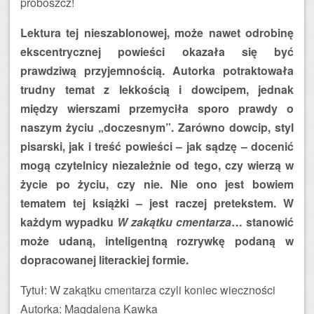
proboszcz!
Lektura tej nieszablonowej, może nawet odrobinę
ekscentrycznej powieści okazała się być
prawdziwą przyjemnością. Autorka potraktowała
trudny temat z lekkością i dowcipem, jednak
między wierszami przemyciła sporo prawdy o
naszym życiu „doczesnym”. Zarówno dowcip, styl
pisarski, jak i treść powieści – jak sądzę – docenić
mogą czytelnicy niezależnie od tego, czy wierzą w
życie po życiu, czy nie. Nie ono jest bowiem
tematem tej książki – jest raczej pretekstem. W
każdym wypadku
W zakątku cmentarza
… stanowić
może udaną, inteligentną rozrywkę podaną w
dopracowanej literackiej formie.
Tytuł: W zakątku cmentarza czyli koniec wieczności
Autorka: Magdalena Kawka