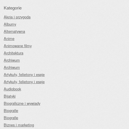
Kategorie
Akcja i przygoda
Albumy
Alternatywna
Anime
Animowane filmy
Architektura
Archiwum
Archiwum
Artykuły, felietony i eseje
Artykuły, felietony i eseje
Audiobook
Bijatyki
Biograficzne i wywiady
Biografie
Biografie
Biznes i marketing