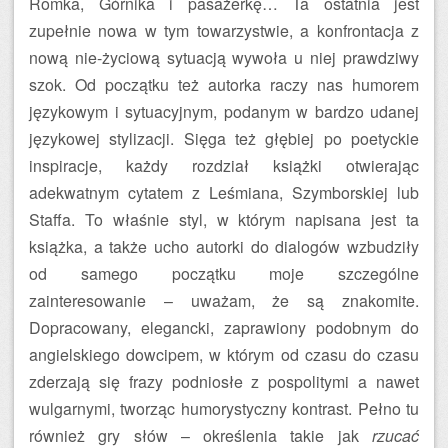
Romka, Górnika i pasażerkę… Ta ostatnia jest
zupełnie nowa w tym towarzystwie, a konfrontacja z
nową nie-życiową sytuacją wywoła u niej prawdziwy
szok. Od początku też autorka raczy nas humorem
językowym i sytuacyjnym, podanym w bardzo udanej
językowej stylizacji. Sięga też głębiej po poetyckie
inspiracje, każdy rozdział książki otwierając
adekwatnym cytatem z Leśmiana, Szymborskiej lub
Staffa. To właśnie styl, w którym napisana jest ta
książka, a także ucho autorki do dialogów wzbudziły
od samego początku moje szczególne
zainteresowanie – uważam, że są znakomite.
Dopracowany, elegancki, zaprawiony podobnym do
angielskiego dowcipem, w którym od czasu do czasu
zderzają się frazy podniosłe z pospolitymi a nawet
wulgarnymi, tworząc humorystyczny kontrast. Pełno tu
również gry słów – określenia takie jak
rzucać