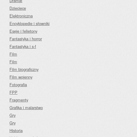
Dramat
Dziecięce
Elektroniczna
Encyklopedie i słowniki
Eseje i felietony
Fantastyka i horror
Fantastyka i s-f
Film
Film
Film biograficzny
Film wojenny
Fotografia
FPP
Fragmenty
Grafika i malarstwo
Gry
Gry
Historia