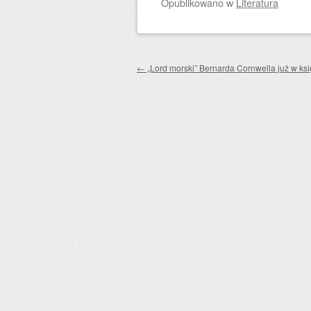
Opublikowano
w
Literatura
Zobacz wpisy
←
„Lord morski” Bernarda Cornwella już w ksi