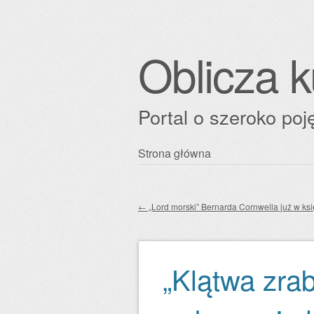
Oblicza k
Portal o szeroko poję
Przejdź
Strona główna
Główne menu
do
treści
←
„Lord morski” Bernarda Cornwella już w ksi
Zobacz wpisy
„Klątwa zra