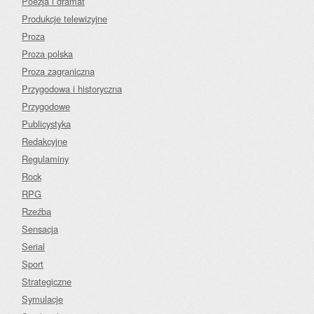
Poezja i dramat
Produkcje telewizyjne
Proza
Proza polska
Proza zagraniczna
Przygodowa i historyczna
Przygodowe
Publicystyka
Redakcyjne
Regulaminy
Rock
RPG
Rzeźba
Sensacja
Serial
Sport
Strategiczne
Symulacje