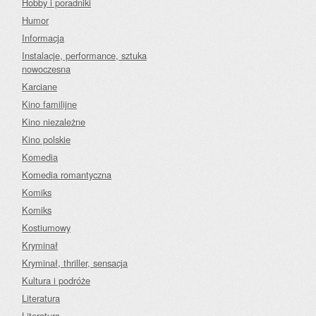
Hobby i poradniki
Humor
Informacja
Instalacje, performance, sztuka
nowoczesna
Karciane
Kino familijne
Kino niezależne
Kino polskie
Komedia
Komedia romantyczna
Komiks
Komiks
Kostiumowy
Kryminał
Kryminał, thriller, sensacja
Kultura i podróże
Literatura
Literatura