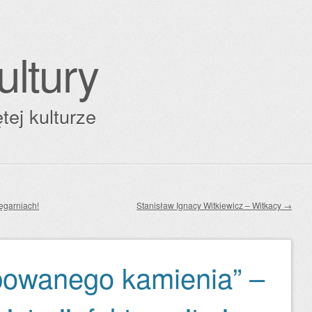
ultury
tej kulturze
ęgarniach!
Stanisław Ignacy Witkiewicz – Witkacy
→
bowanego kamienia” –