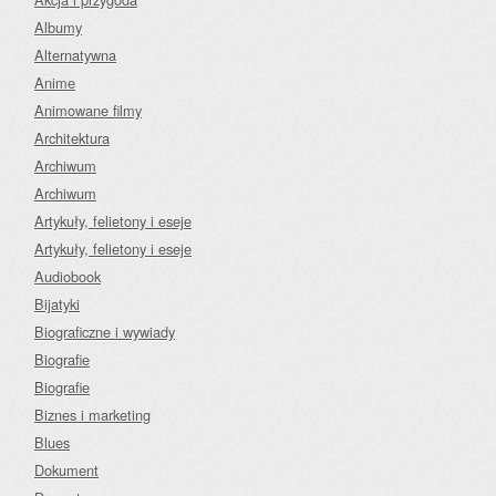
Albumy
Alternatywna
Anime
Animowane filmy
Architektura
Archiwum
Archiwum
Artykuły, felietony i eseje
Artykuły, felietony i eseje
Audiobook
Bijatyki
Biograficzne i wywiady
Biografie
Biografie
Biznes i marketing
Blues
Dokument