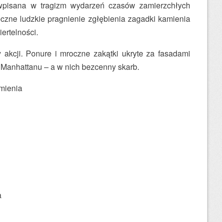
 wpisana w tragizm wydarzeń czasów zamierzchłych
eczne ludzkie pragnienie zgłębienia zagadki kamienia
iertelności.
y akcji. Ponure i mroczne zakątki ukryte za fasadami
Manhattanu – a w nich bezcenny skarb.
mienia
a