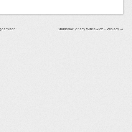
ęgarniach!
Stanisław Ignacy Witkiewicz – Witkacy
→