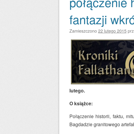
połączenie hi
fantazji wkr
Zamieszczono
22 lutego 2015
pr
lutego.
O książce:
Połączenie historii, faktu, 
Bagdadzie granitowego artefak