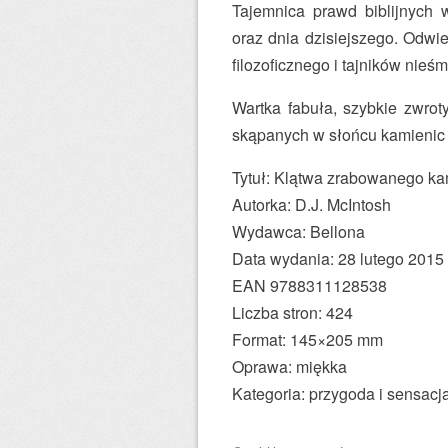
Tajemnica prawd biblijnych
oraz dnia dzisiejszego. Odwi
filozoficznego i tajników nieśm
Wartka fabuła, szybkie zwrot
skąpanych w słońcu kamienic 
Tytuł: Klątwa zrabowanego ka
Autorka: D.J. McIntosh
Wydawca: Bellona
Data wydania: 28 lutego 2015
EAN 9788311128538
Liczba stron: 424
Format: 145×205 mm
Oprawa: miękka
Kategoria: przygoda i sensacj