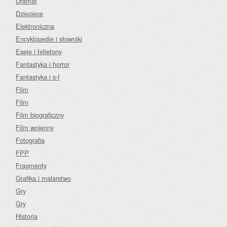
Dramat
Dziecięce
Elektroniczna
Encyklopedie i słowniki
Eseje i felietony
Fantastyka i horror
Fantastyka i s-f
Film
Film
Film biograficzny
Film wojenny
Fotografia
FPP
Fragmenty
Grafika i malarstwo
Gry
Gry
Historia