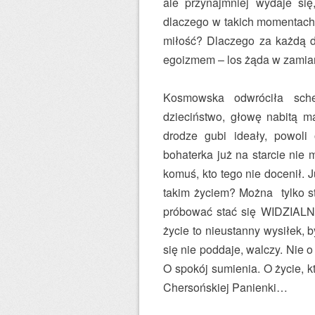
ale przynajmniej wydaje się
dlaczego w takich momentach 
miłość? Dlaczego za każdą de
egoizmem – los żąda w zamia
Kosmowska odwróciła sche
dzieciństwo, głowę nabitą m
drodze gubi ideały, powol
bohaterka już na starcie nie
komuś, kto tego nie docenił. 
takim życiem? Można tylko s
próbować stać się WIDZIALNY
życie to nieustanny wysiłek, 
się nie poddaje, walczy. Nie o
O spokój sumienia. O życie, 
Chersońskiej Panienki…