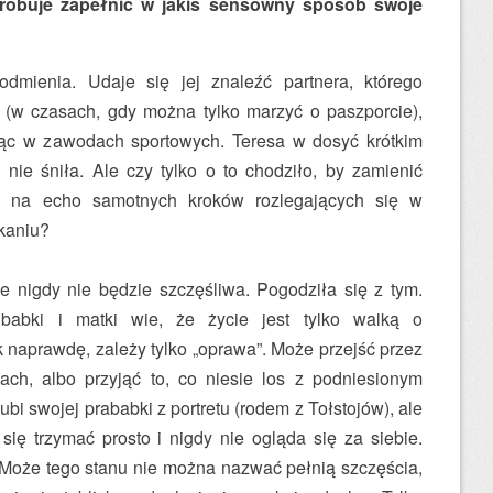
próbuje zapełnić w jakiś sensowny sposób swoje
odmienia. Udaje się jej znaleźć partnera, którego
y (w czasach, gdy można tylko marzyć o paszporcie),
cząc w zawodach sportowych. Teresa w dosyć krótkim
 nie śniła. Ale czy tylko o to chodziło, by zamienić
o, na echo samotnych kroków rozlegających się w
kaniu?
e nigdy nie będzie szczęśliwa. Pogodziła się z tym.
abki i matki wie, że życie jest tylko walką o
k naprawdę, zależy tylko „oprawa”. Może przejść przez
ach, albo przyjąć to, co niesie los z podniesionym
bi swojej prababki z portretu (rodem z Tołstojów), ale
 się trzymać prosto i nigdy nie ogląda się za siebie.
. Może tego stanu nie można nazwać pełnią szczęścia,