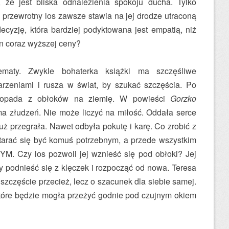
, że jest bliska odnalezienia spokoju ducha. Tylko
przewrotny los zawsze stawia na jej drodze utraconą
cyzję, która bardziej podyktowana jest empatią, niż
n coraz wyższej ceny?
maty. Zwykle bohaterka książki ma szczęśliwe
arzeniami i rusza w świat, by szukać szczęścia. Po
i opada z obłoków na ziemię. W powieści
Gorzko
 ma złudzeń. Nie może liczyć na miłość. Oddała serce
Już przegrała. Nawet odbyła pokutę i karę. Co zrobić z
tarać się być komuś potrzebnym, a przede wszystkim
M. Czy los pozwoli jej wznieść się pod obłoki? Jej
by podnieść się z klęczek i rozpocząć od nowa. Teresa
 szczęście przecież, lecz o szacunek dla siebie samej.
które będzie mogła przeżyć godnie pod czujnym okiem