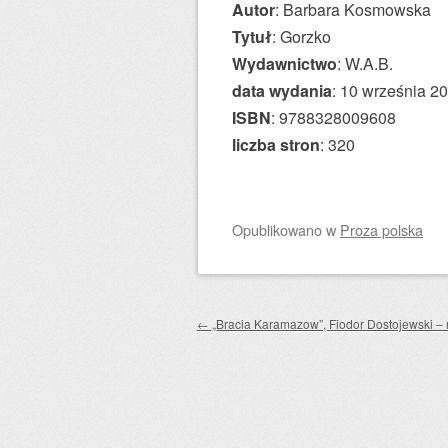
Autor
: Barbara Kosmowska
Tytuł
: Gorzko
Wydawnictwo
: W.A.B.
data wydania
: 10 września 2
ISBN
: 9788328009608
liczba stron
: 320
Opublikowano
w
Proza polska
Zobacz wpisy
←
„Bracia Karamazow”, Fiodor Dostojewski – 