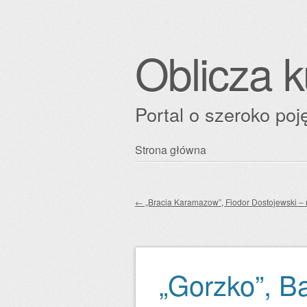
Oblicza k
Portal o szeroko poję
Przejdź
Strona główna
Główne menu
do
treści
←
„Bracia Karamazow”, Fiodor Dostojewski – 
Zobacz wpisy
„Gorzko”, 