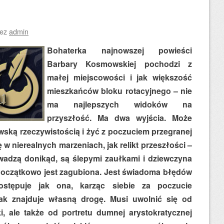
zez
admin
Bohaterka najnowszej powieści
Barbary Kosmowskiej pochodzi z
małej miejscowości i jak większość
mieszkańców bloku rotacyjnego – nie
ma najlepszych widoków na
przyszłość. Ma dwa wyjścia. Może
wską rzeczywistością i żyć z poczuciem przegranej
ę w nierealnych marzeniach, jak relikt przeszłości –
wadzą donikąd, są ślepymi zaułkami i dziewczyna
 Początkowo jest zagubiona. Jest świadoma błędów
ostępuje jak ona, karząc siebie za poczucie
ak znajduje własną drogę. Musi uwolnić się od
, ale także od portretu dumnej arystokratycznej