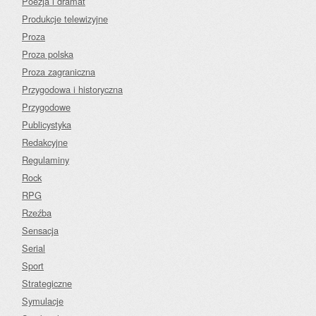
Poezja i dramat
Produkcje telewizyjne
Proza
Proza polska
Proza zagraniczna
Przygodowa i historyczna
Przygodowe
Publicystyka
Redakcyjne
Regulaminy
Rock
RPG
Rzeźba
Sensacja
Serial
Sport
Strategiczne
Symulacje