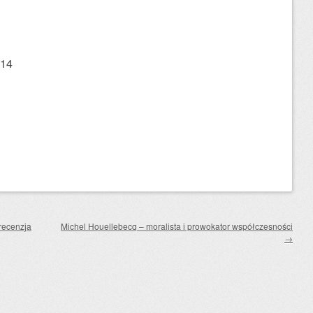
014
recenzja
Michel Houellebecq – moralista i prowokator współczesności
→