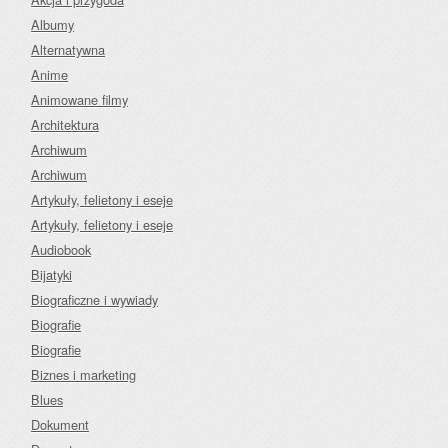
Albumy
Alternatywna
Anime
Animowane filmy
Architektura
Archiwum
Archiwum
Artykuły, felietony i eseje
Artykuły, felietony i eseje
Audiobook
Bijatyki
Biograficzne i wywiady
Biografie
Biografie
Biznes i marketing
Blues
Dokument