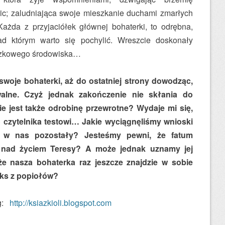
ic; zaludniająca swoje mieszkanie duchami zmarłych
Każda z przyjaciółek głównej bohaterki, to odrębna,
ad którym warto się pochylić. Wreszcie doskonały
eczkowego środowiska…
woje bohaterki, aż do ostatniej strony dowodząc,
walne. Czyż jednak zakończenie nie skłania do
e jest także odrobinę przewrotne? Wydaje mi się,
 czytelnika testowi… Jakie wyciągnęliśmy wnioski
a w nas pozostały? Jesteśmy pewni, że fatum
o nad życiem Teresy? A może jednak uznamy jej
e nasza bohaterka raz jeszcze znajdzie w sobie
niks z popiołów?
og:
http://ksiazkioli.blogspot.com