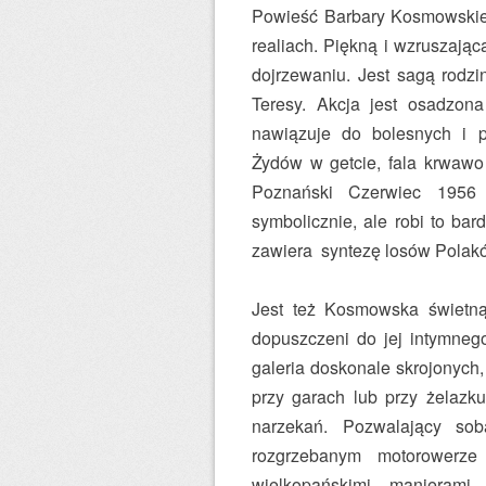
Powieść Barbary Kosmowskiej 
realiach. Piękną i wzruszając
dojrzewaniu. Jest sagą rodzi
Teresy. Akcja jest osadzona
nawiązuje do bolesnych i p
Żydów w getcie, fala krwawo 
Poznański Czerwiec 1956 
symbolicznie, ale robi to ba
zawiera syntezę losów Polak
Jest też Kosmowska świetną 
dopuszczeni do jej intymnego 
galeria doskonale skrojonych,
przy garach lub przy żelazk
narzekań. Pozwalający sob
rozgrzebanym motorowerze
wielkopańskimi manierami