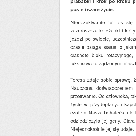
prababki i krok po kroku 
puste i szare życie.
Nieoczekiwanie jej los się 
zazdroszczą koleżanki i któr
jeździ po świecie, uczestni
czasie osiąga status, o jakim
ciasnotę bloku rotacyjneg
luksusowo urządzonym miesz
Teresa zdaje sobie sprawę, ż
Nauczona doświadczeniem b
przetrwanie. Od człowieka, ta
życie w przydeptanych kapci
czołem. Nasza bohaterka nie lu
odziedziczyła jej geny. Stara
Niejednokrotnie jej się udaje