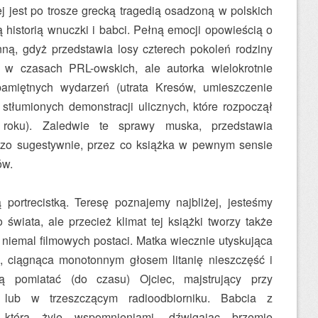
jest po trosze grecką tragedią osadzoną w polskich
ą historią wnuczki i babci. Pełną emocji opowieścią o
nną, gdyż przedstawia losy czterech pokoleń rodziny
 w czasach PRL-owskich, ale autorka wielokrotnie
amiętnych wydarzeń (utrata Kresów, umieszczenie
stłumionych demonstracji ulicznych, które rozpoczął
roku). Zaledwie te sprawy muska, przedstawia
rdzo sugestywnie, przez co książka w pewnym sensie
ów.
portrecistką. Teresę poznajemy najbliżej, jesteśmy
świata, ale przecież klimat tej książki tworzy także
 niemal filmowych postaci. Matka wiecznie utyskująca
u, ciągnąca monotonnym głosem litanię nieszczęść i
ą pomiatać (do czasu) Ojciec, majstrujący przy
 lub w trzeszczącym radioodbiorniku. Babcia z
, która żyje wspomnieniami, dźwigając brzemię