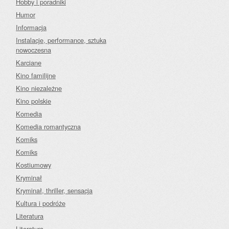
Hobby i poradniki
Humor
Informacja
Instalacje, performance, sztuka
nowoczesna
Karciane
Kino familijne
Kino niezależne
Kino polskie
Komedia
Komedia romantyczna
Komiks
Komiks
Kostiumowy
Kryminał
Kryminał, thriller, sensacja
Kultura i podróże
Literatura
Literatura