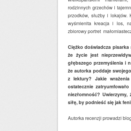
rodzinnych grzechów i tajemn
przodków, służby i lokajów. 
wyśmienita kreacja i los, n
zbiorowy portret małomiast
Ciężko doświadcza pisarka s
że życie jest nieprzewidy
głębszego przemyślenia i ni
że autorka poddaje swojego
z lektury? Jakie wrażeni
ostatecznie zatryumfował
niezłomność? Uwierzymy, ż
siłę, by podnieść się jak fe
Autorka recenzji prowadzi bl