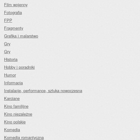
Film wojenny
Fotografia
FPP
Fragmenty
Grafika i malarstwo
Gry
Gry
Historia
Hobby i poradniki
Humor
Informacja
Instalacje, performance, sztuka nowoczesna
Karciane
Kino familijne
Kino niezależne
Kino polskie
Komedia
Komedia romantyczna