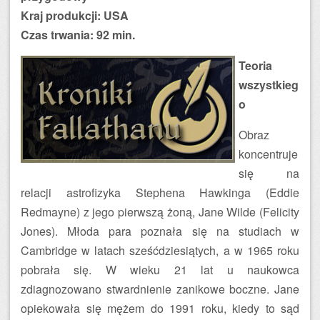
Kraj produkcji: USA
Czas trwania: 92 min.
Teoria
wszystkieg
o
Obraz
koncentruje
się na
relacji astrofizyka Stephena Hawkinga (Eddie
Redmayne) z jego pierwszą żoną, Jane Wilde (Felicity
Jones). Młoda para poznała się na studiach w
Cambridge w latach sześćdziesiątych, a w 1965 roku
pobrała się. W wieku 21 lat u naukowca
zdiagnozowano stwardnienie zanikowe boczne. Jane
opiekowała się mężem do 1991 roku, kiedy to sąd