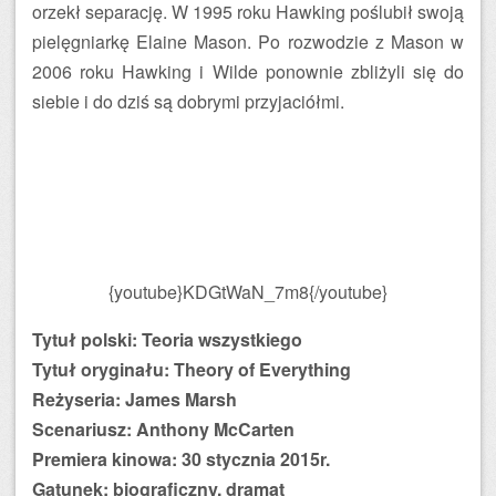
orzekł separację. W 1995 roku Hawking poślubił swoją
pielęgniarkę Elaine Mason. Po rozwodzie z Mason w
2006 roku Hawking i Wilde ponownie zbliżyli się do
siebie i do dziś są dobrymi przyjaciółmi.
{youtube}KDGtWaN_7m8{/youtube}
Tytuł polski: Teoria wszystkiego
Tytuł oryginału: Theory of Everything
Reżyseria: James Marsh
Scenariusz: Anthony McCarten
Premiera kinowa: 30 stycznia 2015r.
Gatunek: biograficzny, dramat