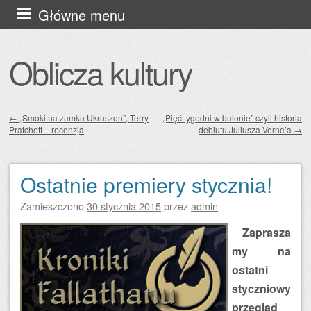
Przejdź
Główne menu
do
treści
Oblicza kultury
←
„Smoki na zamku Ukruszon”, Terry
„Pięć tygodni w balonie” czyli historia
Pratchett – recenzja
debiutu Juliusza Verne’a
→
Zobacz wpisy
Ostatnie premiery stycznia!
Zamieszczono
30 stycznia 2015
przez
admin
Zaprasza
my na
ostatni
styczniowy
przegląd