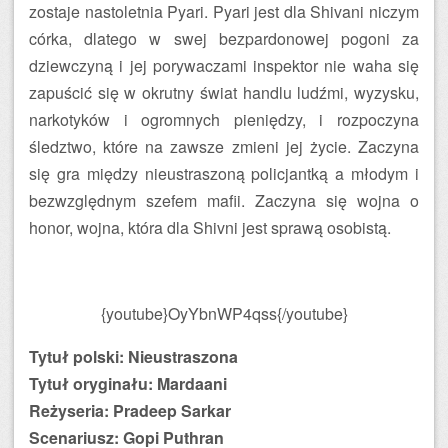
zostaje nastoletnia Pyari. Pyari jest dla Shivani niczym
córka, dlatego w swej bezpardonowej pogoni za
dziewczyną i jej porywaczami inspektor nie waha się
zapuścić się w okrutny świat handlu ludźmi, wyzysku,
narkotyków i ogromnych pieniędzy, i rozpoczyna
śledztwo, które na zawsze zmieni jej życie. Zaczyna
się gra między nieustraszoną policjantką a młodym i
bezwzględnym szefem mafii. Zaczyna się wojna o
honor, wojna, która dla Shivni jest sprawą osobistą.
{youtube}OyYbnWP4qss{/youtube}
Tytuł polski: Nieustraszona
Tytuł oryginału: Mardaani
Reżyseria: Pradeep Sarkar
Scenariusz: Gopi Puthran