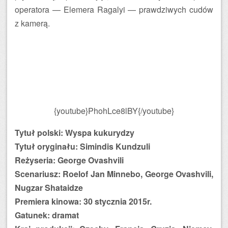
operatora — Elemera Ragalyi — prawdziwych cudów
z kamerą.
{youtube}PhohLce8lBY{/youtube}
Tytuł polski: Wyspa kukurydzy
Tytuł oryginału: Simindis Kundzuli
Reżyseria: George Ovashvili
Scenariusz: Roelof Jan Minnebo, George Ovashvili,
Nugzar Shataidze
Premiera kinowa: 30 stycznia 2015r.
Gatunek: dramat