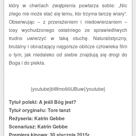
który w chwilach zwątpienia powtarza sobie: „Nic
złego nie może stać się temu, kto trzyma tarczę wiary”.
Obserwując – z przerażeniem i niedowierzaniem –
losy wychudzonego ostatniego ze sprawiedliwych
trudno uwierzyć w taką otuchę. Naturalistyczny,
brutalny i obnażający najgorsze oblicze człowieka film
o tym, jak niedaleko od siebie znajdują się drogi do
Boga i do piekła.
{youtube}bWmo90IJBuw{/youtube}
Tytuł polski: A jeśli Bóg jest?
Tytuł oryginału: Tore tanzt
Reżyseria: Katrin Gebbe
Scenariusz: Katrin Gebbe
Premiera kinowa: 30 stycznia 2015r.