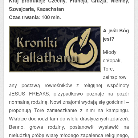
Kraj produkcji: Czechy, Francja, Gruzja, Niemcy,
Szwajcaria, Kazachstan
Czas trwania: 100 min.
A jeśli Bóg
jest?
Młody
chłopak,
Tore,
zainspirow
any postawą rówieśników z religijnej wspólnoty
JESUS FREAKS, przypadkowo poznaje na pozór
normalną rodzinę. Nowi znajomi wydają się gościnni –
proponują Tore zamieszkanie z nimi na kampingu.
Wkrótce dochodzi tam do wielu drastycznych zdarzeń.
Benno, głowa rodziny, postanowił wystawić na
nieludzką próbę wiarę młodego zapaleńca religijnego,