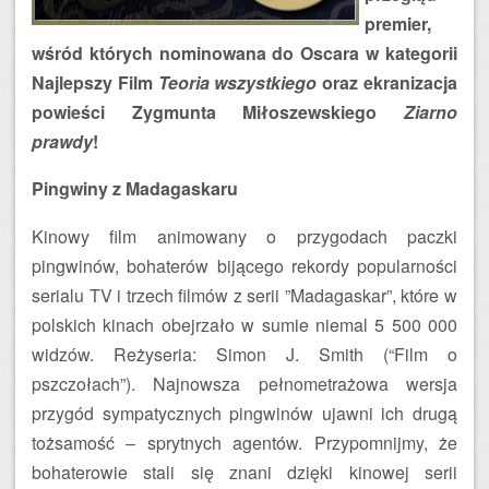
premier,
wśród których nominowana do Oscara w kategorii
Najlepszy Film
Teoria wszystkiego
oraz ekranizacja
powieści Zygmunta Miłoszewskiego
Ziarno
prawdy
!
Pingwiny z Madagaskaru
Kinowy film animowany o przygodach paczki
pingwinów, bohaterów bijącego rekordy popularności
serialu TV i trzech filmów z serii ”Madagaskar”, które w
polskich kinach obejrzało w sumie niemal 5 500 000
widzów. Reżyseria: Simon J. Smith (“Film o
pszczołach”). Najnowsza pełnometrażowa wersja
przygód sympatycznych pingwinów ujawni ich drugą
tożsamość – sprytnych agentów. Przypomnijmy, że
bohaterowie stali się znani dzięki kinowej serii