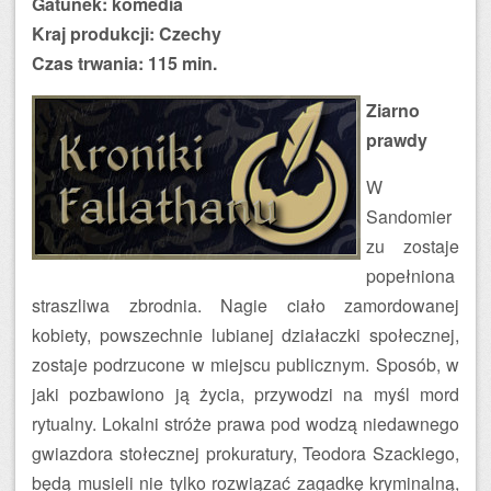
Gatunek: komedia
Kraj produkcji: Czechy
Czas trwania: 115 min.
Ziarno
prawdy
W
Sandomier
zu zostaje
popełniona
straszliwa zbrodnia. Nagie ciało zamordowanej
kobiety, powszechnie lubianej działaczki społecznej,
zostaje podrzucone w miejscu publicznym. Sposób, w
jaki pozbawiono ją życia, przywodzi na myśl mord
rytualny. Lokalni stróże prawa pod wodzą niedawnego
gwiazdora stołecznej prokuratury, Teodora Szackiego,
będą musieli nie tylko rozwiązać zagadkę kryminalną,