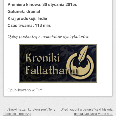
Premiera kinowa: 30 stycznia 2015r.
Gatunek: dramat
Kraj produkcji: Indie
Czas trwania: 113 min.
Opisy pochodzą z materiałów dystrybutorów.
Opublikowano
w
Film
Zobacz wpisy
←
„Smoki na zamku Ukruszon”, Terry
„Pięć tygodni w balonie” czyli historia
Pratchett – recenzja
debiutu Juliusza Verne’a
→