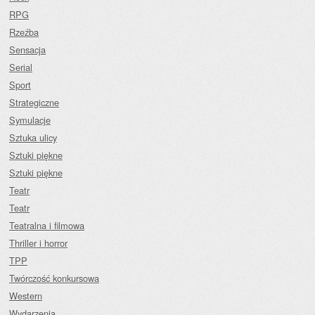
RPG
Rzeźba
Sensacja
Serial
Sport
Strategiczne
Symulacje
Sztuka ulicy
Sztuki piękne
Sztuki piękne
Teatr
Teatr
Teatralna i filmowa
Thriller i horror
TPP
Twórczość konkursowa
Western
Wydarzenia