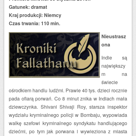
Gatunek: dramat
Kraj produkcji: Niemcy
Czas trwania: 110 min.
Nieustrasz
ona
Indie są
największy
m na
świecie
ośrodkiem handlu ludźmi. Prawie 40 tys. dzieci rocznie
pada ofiarą porwań. Co 8 minut znika w Indiach mała
dziewczynka. Shivani Shivaji Roy, starsza inspektor
wydziału kryminalnego policji w Bombaju, wypowiada
walkę szefowi kryminalnego syndykatu handlującego
dziećmi, po tym jak porwana i wywieziona z miasta