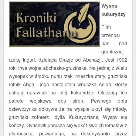
Wyspa
kukurydzy
Film
przenosi
nas nad
graniczną
rzekę Inguri, dzieląca Gruzję od Abchazji. Jest 1992
rok, trwa wojna abchasko-gruzińska. Na jednej z wielu
wysepek w środku nurtu rzeki mieszka stary, gruziński
rolnik Abga i jego nastoletnia wnuczka Asida, którzy
usiłują uprawiać na niej kukurydzę. Otaczają ich
patrole wojskowe obu stron. Pewnego dnia
dziewczynka odkrywa że na wyspie ukrył się młody,
gruziński żołnierz. Idylla Kukurydzianej Wyspy się
kończy. Ovashvili porusza się wokół swoich tematów z
płynnością, pozwalając, na dokonywanie przez