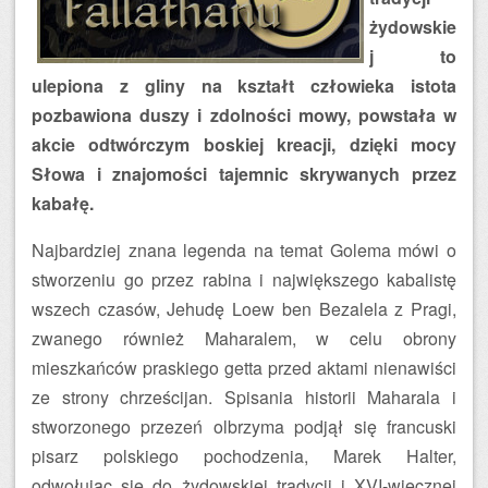
żydowskie
j to
ulepiona z gliny na kształt człowieka istota
pozbawiona duszy i zdolności mowy, powstała w
akcie odtwórczym boskiej kreacji, dzięki mocy
Słowa i znajomości tajemnic skrywanych przez
kabałę.
Najbardziej znana legenda na temat Golema mówi o
stworzeniu go przez rabina i największego kabalistę
wszech czasów, Jehudę Loew ben Bezalela z Pragi,
zwanego również Maharalem, w celu obrony
mieszkańców praskiego getta przed aktami nienawiści
ze strony chrześcijan. Spisania historii Maharala i
stworzonego przezeń olbrzyma podjął się francuski
pisarz polskiego pochodzenia, Marek Halter,
odwołując się do żydowskiej tradycji i XVI-wiecznej