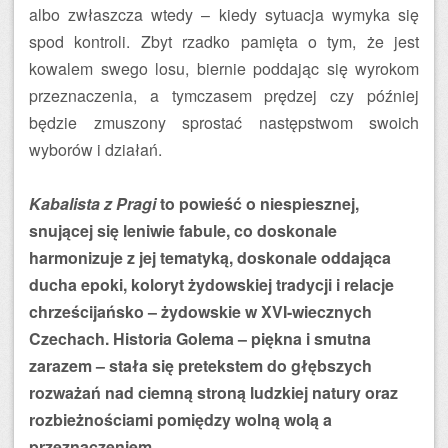
albo zwłaszcza wtedy – kiedy sytuacja wymyka się
spod kontroli. Zbyt rzadko pamięta o tym, że jest
kowalem swego losu, biernie poddając się wyrokom
przeznaczenia, a tymczasem prędzej czy później
będzie zmuszony sprostać następstwom swoich
wyborów i działań.
Kabalista z Pragi
to powieść o niespiesznej,
snującej się leniwie fabule, co doskonale
harmonizuje z jej tematyką, doskonale oddająca
ducha epoki, koloryt żydowskiej tradycji i relacje
chrześcijańsko – żydowskie w XVI-wiecznych
Czechach. Historia Golema – piękna i smutna
zarazem – stała się pretekstem do głębszych
rozważań nad ciemną stroną ludzkiej natury oraz
rozbieżnościami pomiędzy wolną wolą a
przeznaczeniem.