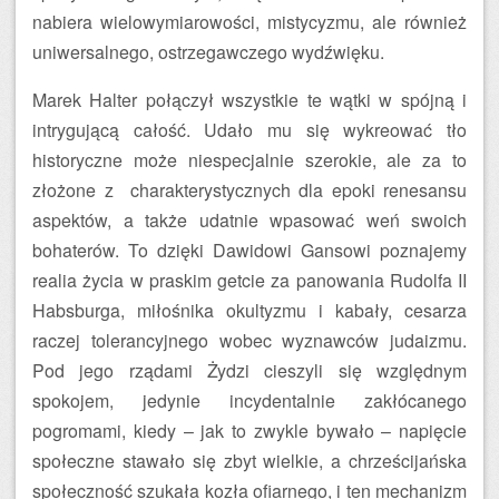
nabiera wielowymiarowości, mistycyzmu, ale również
uniwersalnego, ostrzegawczego wydźwięku.
Marek Halter połączył wszystkie te wątki w spójną i
intrygującą całość. Udało mu się wykreować tło
historyczne może niespecjalnie szerokie, ale za to
złożone z charakterystycznych dla epoki renesansu
aspektów, a także udatnie wpasować weń swoich
bohaterów. To dzięki Dawidowi Gansowi poznajemy
realia życia w praskim getcie za panowania Rudolfa II
Habsburga, miłośnika okultyzmu i kabały, cesarza
raczej tolerancyjnego wobec wyznawców judaizmu.
Pod jego rządami Żydzi cieszyli się względnym
spokojem, jedynie incydentalnie zakłócanego
pogromami, kiedy – jak to zwykle bywało – napięcie
społeczne stawało się zbyt wielkie, a chrześcijańska
społeczność szukała kozła ofiarnego, i ten mechanizm