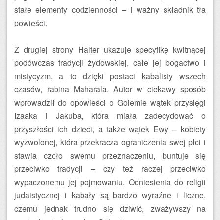
stałe elementy codzienności – i ważny składnik tła
powieści.
Z drugiej strony Halter ukazuje specyfikę kwitnącej
podówczas tradycji żydowskiej, całe jej bogactwo i
mistycyzm, a to dzięki postaci kabalisty wszech
czasów, rabina Maharala. Autor w ciekawy sposób
wprowadził do opowieści o Golemie wątek przysięgi
Izaaka i Jakuba, która miała zadecydować o
przyszłości ich dzieci, a także wątek Ewy – kobiety
wyzwolonej, która przekracza ograniczenia swej płci i
stawia czoło swemu przeznaczeniu, buntuje się
przeciwko tradycji – czy też raczej przeciwko
wypaczonemu jej pojmowaniu. Odniesienia do religii
judaistycznej i kabały są bardzo wyraźne i liczne,
czemu jednak trudno się dziwić, zważywszy na