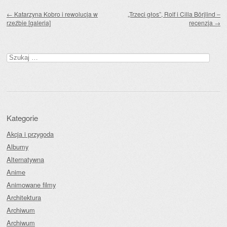
Zobacz wpisy
←
Katarzyna Kobro i rewolucja w
„Trzeci głos”, Rolf i Cilla Börjlind –
rzeźbie [galeria]
recenzja
→
Szukaj:
Kategorie
Akcja i przygoda
Albumy
Alternatywna
Anime
Animowane filmy
Architektura
Archiwum
Archiwum