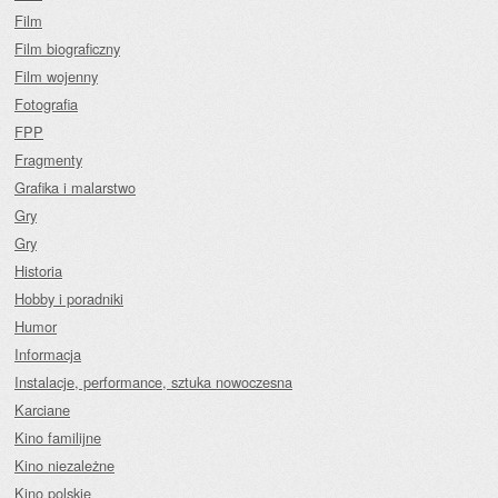
Film
Film biograficzny
Film wojenny
Fotografia
FPP
Fragmenty
Grafika i malarstwo
Gry
Gry
Historia
Hobby i poradniki
Humor
Informacja
Instalacje, performance, sztuka nowoczesna
Karciane
Kino familijne
Kino niezależne
Kino polskie