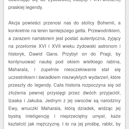
praskiej legendy.
Akcja powieści przenosi nas do stolicy Bohemii, a
konkretnie na teren tamtejszego getta. Przewodnikiem,
a zarazem narratorem jest postać autentyczna, żyjący
na przełomie XVI i XVII wieku żydowski astronom i
historyk, Dawid Gans. Przybył on do Pragi, by
kontynuować naukę pod okiem wielkiego rabina,
Maharala, i zupełnie nieoczekiwanie stał się
uczestnikiem i świadkiem niezwykłych wydarzeń, które
przeszły do legendy. Cała historia rozpoczyna się od
złożenia pewnej przysięgi przez dwóch przyjaciół,
Izaaka i Jakuba. Jednym z jej owoców są narodziny
Ewy, wnuczki Maharala, którą dziadek, widząc jej
bystrą inteligencję i nieprzeciętny umysł, każe
kształcić jak mężczyznę. I to na jej prośbę, rabbi, by