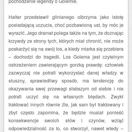
pochodzenie legendy o Golemie.
Halter przedstawił glinianego olbrzyma jako istotę
posiadającą uczucia, choć pozbawioną ust, by móc je
wyrazić. Jego dramat polega także na tym, że doznając
krzywdy ze strony tych, których miał chronić, nie może
poskarżyć się na swój los, a kiedy miarka się przebiera
– dochodzi do tragedii. Los Golema jest czytelnym
ostrzeżeniem zawierającym gorzką prawdę: człowiek
zazwyczaj nie potrafi wykorzystać danej władzy w
słuszny, sprawiedliwy sposób, ma tendencję do
okazywania swej przewagi słabszym od siebie i nie
potrafi uczyć się na własnych błędach. Zwykł
traktować innych równie źle, jak sam był traktowany i
zbyt często zapomina, że będzie musiał ponieść
konsekwencje swoich słów i czynów, wziąć
odpowiedzialność za to, co stworzył, nawet wtedy –