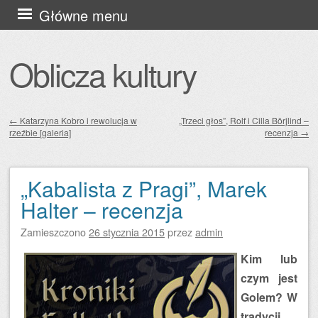
Przejdź
Główne menu
do
treści
Oblicza kultury
←
Katarzyna Kobro i rewolucja w
„Trzeci głos”, Rolf i Cilla Börjlind –
rzeźbie [galeria]
recenzja
→
Zobacz wpisy
„Kabalista z Pragi”, Marek
Halter – recenzja
Zamieszczono
26 stycznia 2015
przez
admin
Kim lub
czym jest
Golem? W
tradycji