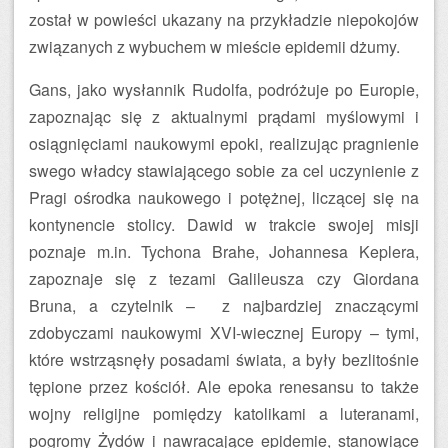
został w powieści ukazany na przykładzie niepokojów
związanych z wybuchem w mieście epidemii dżumy.
Gans, jako wysłannik Rudolfa, podróżuje po Europie,
zapoznając się z aktualnymi prądami myślowymi i
osiągnięciami naukowymi epoki, realizując pragnienie
swego władcy stawiającego sobie za cel uczynienie z
Pragi ośrodka naukowego i potężnej, liczącej się na
kontynencie stolicy. Dawid w trakcie swojej misji
poznaje m.in. Tychona Brahe, Johannesa Keplera,
zapoznaje się z tezami Galileusza czy Giordana
Bruna, a czytelnik – z najbardziej znaczącymi
zdobyczami naukowymi XVI-wiecznej Europy – tymi,
które wstrząsnęły posadami świata, a były bezlitośnie
tępione przez kościół. Ale epoka renesansu to także
wojny religijne pomiędzy katolikami a luteranami,
pogromy Żydów i nawracające epidemie, stanowiące