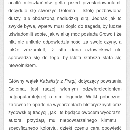
ocalić mieszkańców getta przed prześladowaniami,
decyduje się stworzyć Golema – istotę pozbawioną
duszy, ale obdarzoną nadludzką siłą. Jednak jak to
zwykle bywa, wpierw musi dojść do tragedii, by ludzie
uświadomili sobie, jak wielką moc posiada Słowo i że
nikt nie uniknie odpowiedzialności za swoje czyny, a
także zrozumieli, iż siła dana człowiekowi nie
sprowadza się do tego, by istota słabsza stała się
niewolnikiem.
Główny wątek
Kabalisty z Pragi,
dotyczący powstania
Golema, jest raczej wiernym odzwierciedleniem
najpopularniejszej o nim legendy. Wątki poboczne,
zarówno te oparte na wydarzeniach historycznych oraz
żydowskiej tradycji, jak i te będące owocem wyobraźni
autora, przydają mu niepowtarzalnego klimatu i
specyficznego kolorytu, dzięki czemu cała opowieść