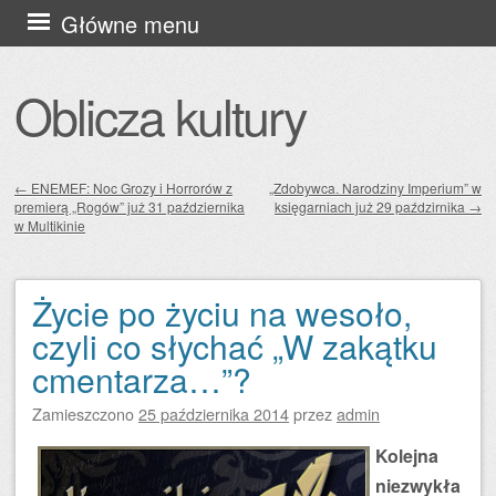
Przejdź
Główne menu
do
treści
Oblicza kultury
←
ENEMEF: Noc Grozy i Horrorów z
„Zdobywca. Narodziny Imperium” w
premierą „Rogów” już 31 października
księgarniach już 29 paździrnika
→
Zobacz wpisy
w Multikinie
Życie po życiu na wesoło,
czyli co słychać „W zakątku
cmentarza…”?
Zamieszczono
25 października 2014
przez
admin
Kolejna
niezwykła