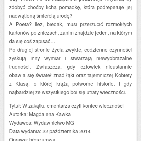
zdobyć choćby lichą pomadkę, która podreperuje jej
nadwątloną śmiercią urodę?
A Poeta? Ileż, biedak, musi przerzucić rozmokłych
kartonów po zniczach, zanim znajdzie jeden, na którym
da się coś zapisać…
Po drugiej stronie życia zwykłe, codzienne czynności
zyskują inny wymiar i stwarzają niewyobrażalne
trudności. Zwłaszcza, gdy człowiek nieustannie
obawia się świateł znad łąki oraz tajemniczej Kobiety
z Klasą, o której krążą potworne historie. I gdy
najbardziej ze wszystkiego boi się utraty wieczności.
Tytuł: W zakątku cmentarza czyli koniec wieczności
Autorka: Magdalena Kawka
Wydawca: Wydawnictwo MG
Data wydania: 22 października 2014
Oprawa: broszurowa