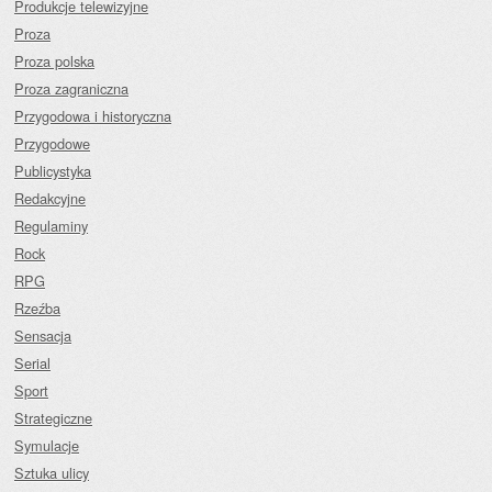
Produkcje telewizyjne
Proza
Proza polska
Proza zagraniczna
Przygodowa i historyczna
Przygodowe
Publicystyka
Redakcyjne
Regulaminy
Rock
RPG
Rzeźba
Sensacja
Serial
Sport
Strategiczne
Symulacje
Sztuka ulicy