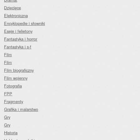
Dziecięce
Elektroniczna
Encyklopedie i słowniki
Eseje i felietony
Fantastyka i horror
Fantastyka i s-f
Film
Film
Film biograficzny
Film wojenny
Fotografia
FPP
Fragmenty
Grafika i malarstwo
Gry
Gry
Historia