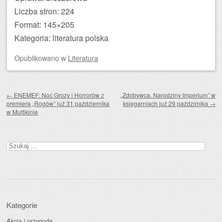
Liczba stron: 224
Format: 145×205
Kategoria: literatura polska
Opublikowano
w
Literatura
Zobacz wpisy
←
ENEMEF: Noc Grozy i Horrorów z
„Zdobywca. Narodziny Imperium” w
premierą „Rogów” już 31 października
księgarniach już 29 paździrnika
→
w Multikinie
Szukaj:
Kategorie
Akcja i przygoda