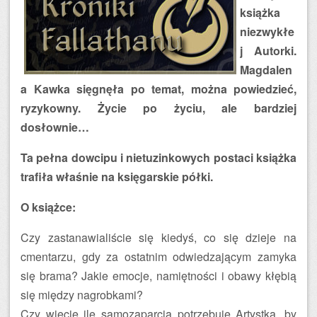
książka
niezwykłe
j Autorki.
Magdalen
a Kawka sięgnęła po temat, można powiedzieć,
ryzykowny. Życie po życiu, ale bardziej
dosłownie…
Ta pełna dowcipu i nietuzinkowych postaci książka
trafiła właśnie na księgarskie półki.
O książce:
Czy zastanawialiście się kiedyś, co się dzieje na
cmentarzu, gdy za ostatnim odwiedzającym zamyka
się brama? Jakie emocje, namiętności i obawy kłębią
się między nagrobkami?
Czy wiecie ile samozaparcia potrzebuje Artystka, by