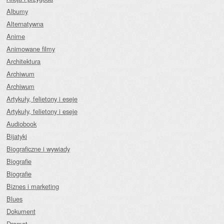
Albumy
Alternatywna
Anime
Animowane filmy
Architektura
Archiwum
Archiwum
Artykuły, felietony i eseje
Artykuły, felietony i eseje
Audiobook
Bijatyki
Biograficzne i wywiady
Biografie
Biografie
Biznes i marketing
Blues
Dokument
Dramat