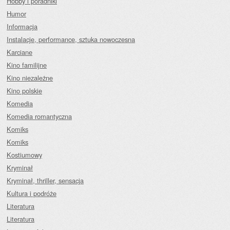
Hobby i poradniki
Humor
Informacja
Instalacje, performance, sztuka nowoczesna
Karciane
Kino familijne
Kino niezależne
Kino polskie
Komedia
Komedia romantyczna
Komiks
Komiks
Kostiumowy
Kryminał
Kryminał, thriller, sensacja
Kultura i podróże
Literatura
Literatura