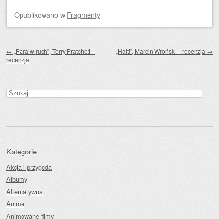
Opublikowano
w
Fragmenty
Zobacz wpisy
←
„Para w ruch”, Terry Pratchett –
„Haiti”, Marcin Wroński – recenzja
→
recenzja
Szukaj:
Kategorie
Akcja i przygoda
Albumy
Alternatywna
Anime
Animowane filmy