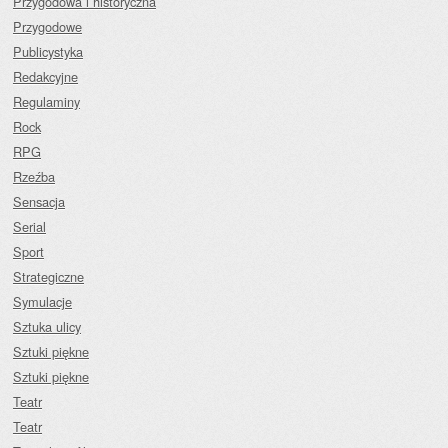
Przygodowa i historyczna
Przygodowe
Publicystyka
Redakcyjne
Regulaminy
Rock
RPG
Rzeźba
Sensacja
Serial
Sport
Strategiczne
Symulacje
Sztuka ulicy
Sztuki piękne
Sztuki piękne
Teatr
Teatr