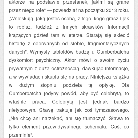
aktorze na podstawie przesłanek, jakimi są grane
przez niego role” — powiedział na początku 2013 roku.
„Wnioskują, jaką jesteś osobą, z tego, kogo grasz i jak
to robisz, tudzież z innych skrawków informacji
krążących gdzieś tam w eterze. Starają się sklecić
historię z oderwanych od siebie, fragmentarycznych
danych”. Wymysły tabloidów budzą u Cumberbatcha
dyskomfort psychiczny. Aktor mówi o swoim życiu
prywatnym z dużą ostrożnością, dawkując informacje,
a w wywiadach skupia się na pracy. Niniejsza książka
w dużym stopniu podziela tę optykę. Dla
Cumberbatcha jedyny powód, aby być celebrytą, to
właśnie praca. Celebrytą jest jednak bardzo
nietypowym. Sławę traktuje jak coś tymczasowego.
„Nie chcę ani narzekać, ani się tłumaczyć. Sława to
tylko element przewidywalnego schematu. Coś, co
przeminie”.