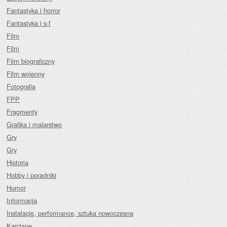
Fantastyka i horror
Fantastyka i s-f
Film
Film
Film biograficzny
Film wojenny
Fotografia
FPP
Fragmenty
Grafika i malarstwo
Gry
Gry
Historia
Hobby i poradniki
Humor
Informacja
Instalacje, performance, sztuka nowoczesna
Karciane