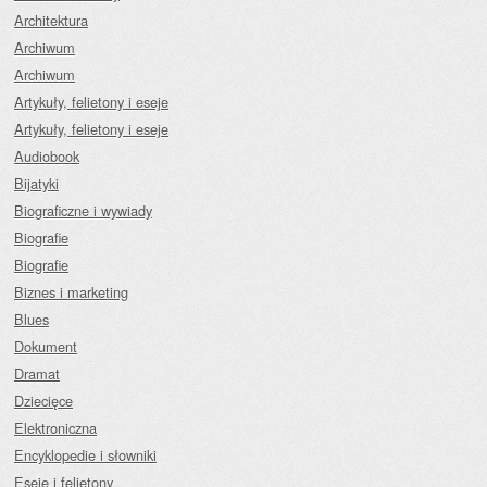
Architektura
Archiwum
Archiwum
Artykuły, felietony i eseje
Artykuły, felietony i eseje
Audiobook
Bijatyki
Biograficzne i wywiady
Biografie
Biografie
Biznes i marketing
Blues
Dokument
Dramat
Dziecięce
Elektroniczna
Encyklopedie i słowniki
Eseje i felietony