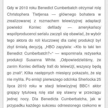
Gdy w 2010 roku Benedict Cumberbatch otrzymał rolę
Christophera Tietjensa — głównego bohatera w
zrealizowanej z rozmachem telewizyjnej adaptacji
powieści Koniec defilady — amerykańscy
współproducenci serialu zaczęli się obawiać, że wybór
tego aktora do roli kluczowej dla całej produkcji był
zbyt śmiałą decyzją. „HBO zapytała: »Kto to taki ten
Benedict Cumberbatch?«” — wspominała reżyserka
produkcji Susanna White. „Odpowiedzieliśmy, że
zanim Koniec defilady trafi do telewizji, wszyscy będą
go znali”. Kilka następnych miesięcy pokazało, że się
nie myliła. Po emisji pierwszego odcinka Sherlocka 25
lipca 2010 roku w stacji telewizyjnej BBC1 aktor
grający tytułową rolę stał się sławny w przeciągu
jednej nocy. Dla Benedicta Cumberbatcha, jak w
przypadku każdego sukcesu odniesionego rzekomo w