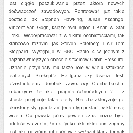
jest ciągłe poszukiwanie przez aktora nowych
doświadczeń zawodowych. Portretował już takie
postacie jak Stephen Hawking, Julian Assange,
Vincent van Gogh, książę Wellington i Khan w Star
Treku. Współpracował z wielkimi osobistościami, tak
krańcowo różnymi jak Steven Spielberg i sir Tom
Stoppard. Występuje w BBC Radio 4 w jednym z
najzabawniejszych obecnie sitcomów Cabin Pressure.
Uznanie przyniosły mu także role w wielu sztukach
teatralnych Szekspira, Rattigana czy Ibsena. Jeśli
przestudiujemy dorobek zawodowy Cumberbatcha,
zobaczymy, że aktor pragnie różnorodnych ról i z
chęcią przyjmuje takie oferty. Nie charakteryzuje go
określony styl grania ani jeden typ postaci, w które się
wciela. Co prawda przez pewien czas można było
odnieść wrażenie, że na rynku aktorskim postrzegany
jest jako odtwórca ról durniów z wyższej klasy, jednak