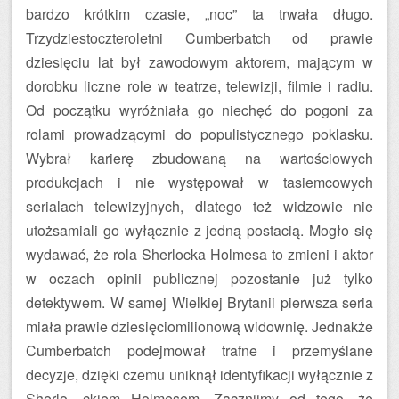
bardzo krótkim czasie, „noc” ta trwała długo.
Trzydziestoczteroletni Cumberbatch od prawie
dziesięciu lat był zawodowym aktorem, mającym w
dorobku liczne role w teatrze, telewizji, filmie i radiu.
Od początku wyróżniała go niechęć do pogoni za
rolami prowadzącymi do populistycznego poklasku.
Wybrał karierę zbudowaną na wartościowych
produkcjach i nie występował w tasiemcowych
serialach telewizyjnych, dlatego też widzowie nie
utożsamiali go wyłącznie z jedną postacią. Mogło się
wydawać, że rola Sherlocka Holmesa to zmieni i aktor
w oczach opinii publicznej pozostanie już tylko
detektywem. W samej Wielkiej Brytanii pierwsza seria
miała prawie dziesięciomilionową widownię. Jednakże
Cumberbatch podejmował trafne i przemyślane
decyzje, dzięki czemu uniknął identyfikacji wyłącznie z
Sherlo- ckiem Holmesem. Zacznijmy od tego, że