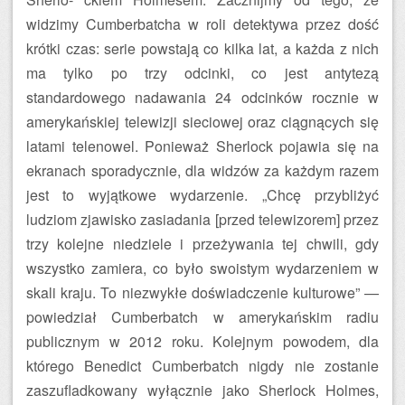
widzimy Cumberbatcha w roli detektywa przez dość
krótki czas: serie powstają co kilka lat, a każda z nich
ma tylko po trzy odcinki, co jest antytezą
standardowego nadawania 24 odcinków rocznie w
amerykańskiej telewizji sieciowej oraz ciągnących się
latami telenowel. Ponieważ Sherlock pojawia się na
ekranach sporadycznie, dla widzów za każdym razem
jest to wyjątkowe wydarzenie. „Chcę przybliżyć
ludziom zjawisko zasiadania [przed telewizorem] przez
trzy kolejne niedziele i przeżywania tej chwili, gdy
wszystko zamiera, co było swoistym wydarzeniem w
skali kraju. To niezwykłe doświadczenie kulturowe” —
powiedział Cumberbatch w amerykańskim radiu
publicznym w 2012 roku. Kolejnym powodem, dla
którego Benedict Cumberbatch nigdy nie zostanie
zaszufladkowany wyłącznie jako Sherlock Holmes,