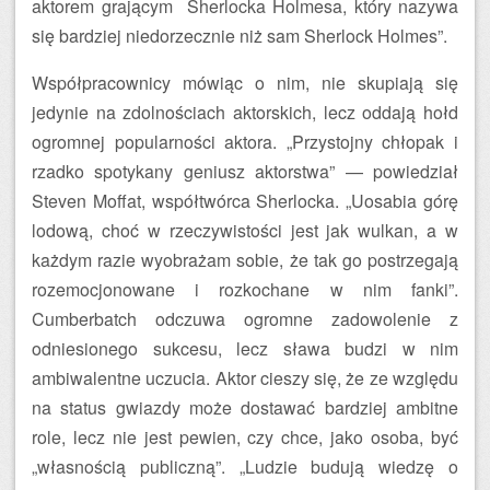
aktorem grającym Sherlocka Holmesa, który nazywa
się bardziej niedorzecznie niż sam Sherlock Holmes”.
Współpracownicy mówiąc o nim, nie skupiają się
jedynie na zdolnościach aktorskich, lecz oddają hołd
ogromnej popularności aktora. „Przystojny chłopak i
rzadko spotykany geniusz aktorstwa” — powiedział
Steven Moffat, współtwórca Sherlocka. „Uosabia górę
lodową, choć w rzeczywistości jest jak wulkan, a w
każdym razie wyobrażam sobie, że tak go postrzegają
rozemocjonowane i rozkochane w nim fanki”.
Cumberbatch odczuwa ogromne zadowolenie z
odniesionego sukcesu, lecz sława budzi w nim
ambiwalentne uczucia. Aktor cieszy się, że ze względu
na status gwiazdy może dostawać bardziej ambitne
role, lecz nie jest pewien, czy chce, jako osoba, być
„własnością publiczną”. „Ludzie budują wiedzę o