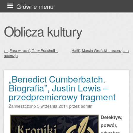
Przejdź
Główne menu
do
treści
Oblicza kultury
←
„Para w ruch”, Terry Pratchett –
„Haiti”, Marcin Wroński – recenzja
→
recenzja
Zobacz wpisy
„Benedict Cumberbatch.
Biografia”, Justin Lewis –
przedpremierowy fragment
Zamieszczono
5 września 2014
przez
admin
Detektyw,
potwór,