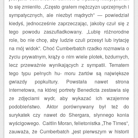
to się zmieniło. „Często grałem mężczyzn uprzejmych i
sympatycznych, ale niezbyt mądrych” — powiedział
kiedyś, jednocześnie zaprzeczając, jakoby czuł się z
tego powodu zaszufladkowany. „Lubię różnorodne
role, bo nie chcę, aby ludzie czuli przesyt lub irytację
na mój widok”. Choć Cumberbatch rzadko rozmawia o
życiu prywatnym, krąży o nim wiele plotek, bzdurnych,
lecz przeważnie wynikających z sympatii. Tematem
tego typu pełnych hu- moru żartów są największe
gwiazdy popkultury. Powstała nawet strona
internetowa, na której portrety Benedicta zestawia się
ze zdjęciami wydr, aby wykazać ich wzajemne
podobieństwo. Aktor porównywany był też do
surykatek czy nawet do Shergara, słynnego konia
wyścigowego. Caitlin Moran, felietonistka „The Times”,
zauważa, że Cumberbatch „jest pierwszym w historii