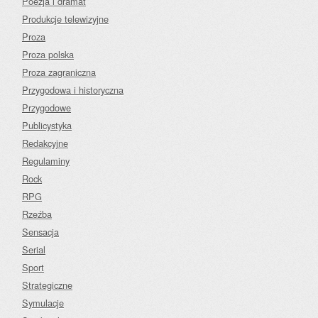
Poezja i dramat
Produkcje telewizyjne
Proza
Proza polska
Proza zagraniczna
Przygodowa i historyczna
Przygodowe
Publicystyka
Redakcyjne
Regulaminy
Rock
RPG
Rzeźba
Sensacja
Serial
Sport
Strategiczne
Symulacje