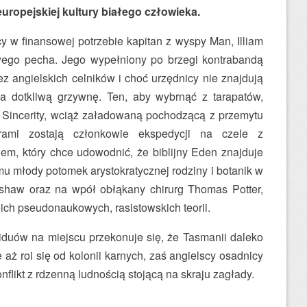
ropejskiej kultury białego człowieka.
 w finansowej potrzebie kapitan z wyspy Man, Illiam
wego pecha. Jego wypełniony po brzegi kontrabandą
ez angielskich celników i choć urzędnicy nie znajdują
na dotkliwą grzywnę. Ten, aby wybrnąć z tarapatów,
 Sincerity, wciąż załadowaną pochodzącą z przemytu
rami zostają członkowie ekspedycji na czele z
m, który chce udowodnić, że biblijny Eden znajduje
u młody potomek arystokratycznej rodziny i botanik w
shaw oraz na wpół obłąkany chirurg Thomas Potter,
ich pseudonaukowych, rasistowskich teorii.
iduów na miejscu przekonuje się, że Tasmanii daleko
 aż roi się od kolonii karnych, zaś angielscy osadnicy
flikt z rdzenną ludnością stojącą na skraju zagłady.