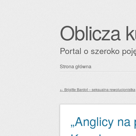
Oblicza k
Portal o szeroko poję
Przejdź
Strona główna
Główne menu
do
treści
←
Brigitte Bardot – seksualna rewolucjonistka
Zobacz wpisy
„Anglicy na