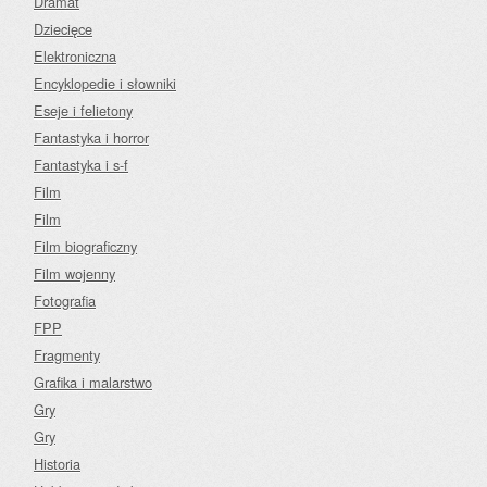
Dramat
Dziecięce
Elektroniczna
Encyklopedie i słowniki
Eseje i felietony
Fantastyka i horror
Fantastyka i s-f
Film
Film
Film biograficzny
Film wojenny
Fotografia
FPP
Fragmenty
Grafika i malarstwo
Gry
Gry
Historia