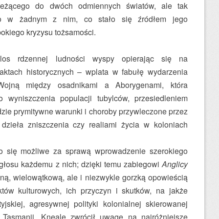
ależącego do dwóch odmiennych światów, ale tak
o w żadnym z nim, co stało się źródłem jego
bokiego kryzysu tożsamości.
 los rdzennej ludności wyspy opierając się na
faktach historycznych – wplata w fabułę wydarzenia
ojną między osadnikami a Aborygenami, która
 wyniszczenia populacji tubylców, przesiedleniem
dzie prymitywne warunki i choroby przywleczone przez
 dzieła zniszczenia czy realiami życia w koloniach
ało się możliwe za sprawą wprowadzenie szerokiego
 głosu każdemu z nich; dzięki temu zabiegowi
Anglicy
ną, wielowątkową, ale i niezwykle gorzką opowieścią
któw kulturowych, ich przyczyn i skutków, na jakże
jskiej, agresywnej polityki kolonialnej skierowanej
 Tasmanii. Kneale zwrócił uwagę na najróżniejsze