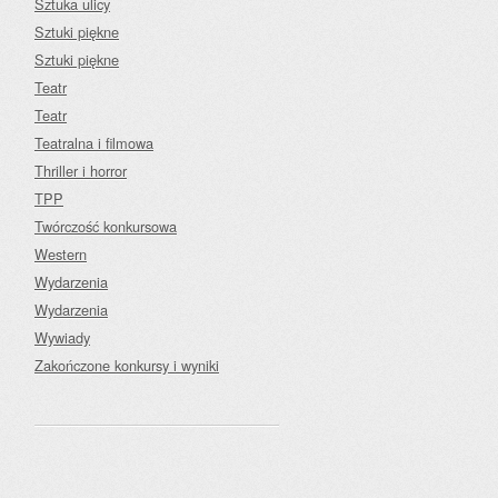
Sztuka ulicy
Sztuki piękne
Sztuki piękne
Teatr
Teatr
Teatralna i filmowa
Thriller i horror
TPP
Twórczość konkursowa
Western
Wydarzenia
Wydarzenia
Wywiady
Zakończone konkursy i wyniki