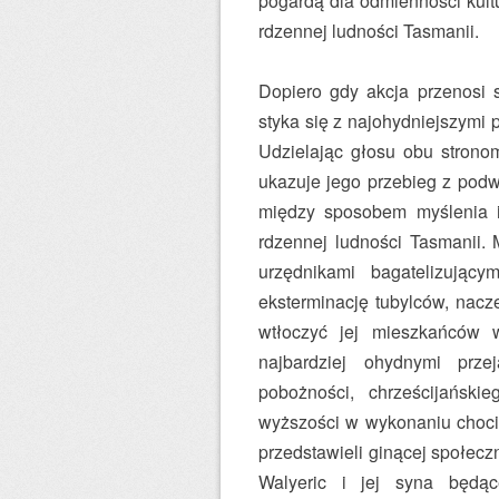
pogardą dla odmienności kultu
rdzennej ludności Tasmanii.
Dopiero gdy akcja przenosi s
styka się z najohydniejszymi 
Udzielając głosu obu stronom
ukazuje jego przebieg z podw
między sposobem myślenia i 
rdzennej ludności Tasmanii. 
urzędnikami bagatelizując
eksterminację tubylców, nacz
wtłoczyć jej mieszkańców 
najbardziej ohydnymi prz
pobożności, chrześcijańskie
wyższości w wykonaniu choci
przedstawieli ginącej społec
Walyeric i jej syna będą