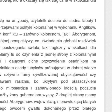
rowej, które okazały się tak tragiczne w skutkach dla
ię na antypody, czytelnik dociera do sedna fabuły i
przejawami polityki kolonialnej w wykonaniu Anglików.
 konfliktu – zarówno kolonistom, jak i Aborygenom,
ójnej perspektywy, co uświadamia głęboki rozdźwięk
postrzegania świata, tak tragiczny w skutkach dla
Mamy tu do czynienia z jednej strony z kolonialnymi
ymi i dającymi ciche przyzwolenie osadnikom na
elnikiem osady tubylców próbującym w dobrej wierze
w sztywne ramy cywilizowanej obyczajowości czy
ejawami rasizmu, bo ukrytymi pod płaszczykiem
go miłosierdzia i zabarwionego litością poczucia
ażby żony gubernatora wyspy. Z drugiej strony mamy
zności Aborygenów: wojowniczą, nienawidzącą białych
cego owocem gwałtu dokonanego przez białego