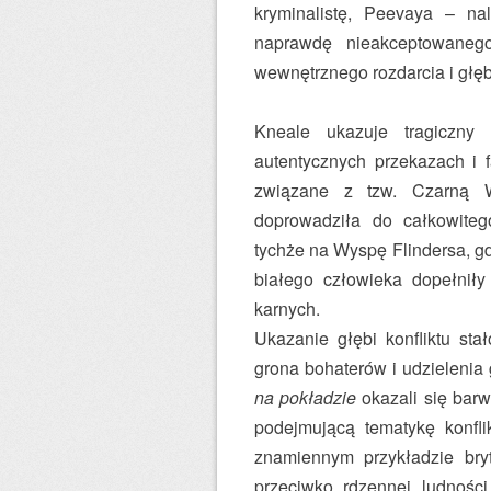
kryminalistę, Peevaya – n
naprawdę nieakceptowaneg
wewnętrznego rozdarcia i głę
Kneale ukazuje tragiczny
autentycznych przekazach i 
związane z tzw. Czarną W
doprowadziła do całkowitego
tychże na Wyspę Flindersa, g
białego człowieka dopełniły
karnych.
Ukazanie głębi konfliktu st
grona bohaterów i udzielenia
na pokładzie
okazali się barw
podejmującą tematykę konfli
znamiennym przykładzie bryty
przeciwko rdzennej ludności