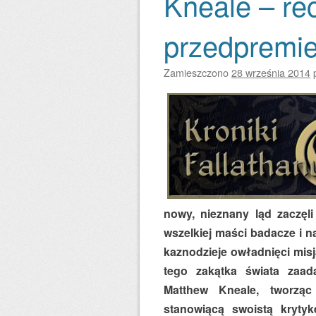
Kneale – re
przedpremi
Zamieszczono
28 września 2014
nowy, nieznany ląd zaczęli
wszelkiej maści badacze i 
kaznodzieje owładnięci misj
tego zakątka świata zaad
Matthew Kneale, tworząc
stanowiącą swoistą krytyk