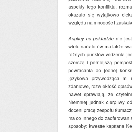
aspekty tego konfliktu, rozm
okazało się wyjątkowo ci
względu na mnogość i zaskaku
Anglicy na pokładzie
nie jest
wielu narratorów ma także sw
różnych punktów widzenia jes
szerszą i pełniejszą perspe
powracania do jednej konkret
językowa przywodząca mi n
zdaniowe, rozwlekłość opisów,
nawet sprawiają, że czyteln
Niemniej jednak cierpliwy o
doceni pracę zespołu tłumacz
ma co innego do zaoferowania,
sposoby: kwestie kapitana Ke