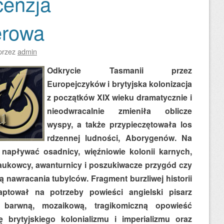
cenzja
erowa
przez
admin
Odkrycie Tasmanii przez
Europejczyków i brytyjska kolonizacja
z początków XIX wieku dramatycznie i
nieodwracalnie zmieniła oblicze
wyspy, a także przypieczętowała los
rdzennej ludności, Aborygenów. Na
 napływać osadnicy, więźniowie kolonii karnych,
naukowcy, awanturnicy i poszukiwacze przygód czy
ą nawracania tubylców. Fragment burzliwej historii
aptował na potrzeby powieści angielski pisarz
 barwną, mozaikową, tragikomiczną opowieść
ę brytyjskiego kolonializmu i imperializmu oraz