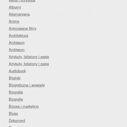
Albumy
Alternatywna
Anime
Animowane filmy
Architektura
Archiwum
Archiwum
Artykuły, felietony i eseje
Artykuły, felietony i eseje
Audiobook
Bijatyki
Biograficzne i wywiady
Biografie
Biografie
Biznes i marketing
Blues
Dokument