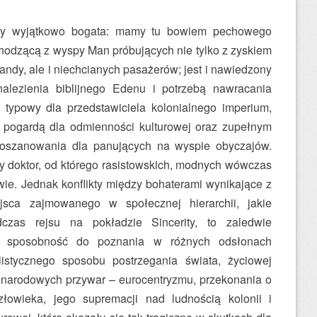
awdy wyjątkowo bogata: mamy tu bowiem pechowego
chodzącą z wyspy Man próbujących nie tylko z zyskiem
bandy, ale i niechcianych pasażerów; jest i nawiedzony
alezienia biblijnego Edenu i potrzebą nawracania
 typowy dla przedstawiciela kolonialnego imperium,
, pogardą dla odmienności kulturowej oraz zupełnym
poszanowania dla panujących na wyspie obyczajów.
ny doktor, od którego rasistowskich, modnych wówczas
łowie. Jednak konflikty między bohaterami wynikające z
jsca zajmowanego w społecznej hierarchii, jakie
dczas rejsu na pokładzie Sincerity, to zaledwie
 i sposobność do poznania w różnych odsłonach
alistycznego sposobu postrzegania świata, życiowej
kże narodowych przywar – eurocentryzmu, przekonania o
złowieka, jego supremacji nad ludnością kolonii i