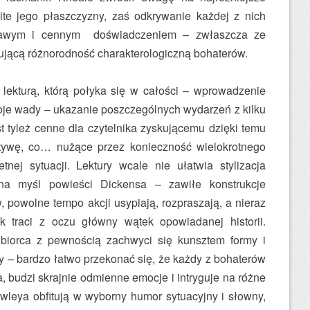
aite jego płaszczyzny, zaś odkrywanie każdej z nich
ekawym i cennym doświadczeniem – zwłaszcza ze
jącą różnorodność charakterologiczną bohaterów.
 lekturą, którą połyka się w całości – wprowadzenie
oje wady – ukazanie poszczególnych wydarzeń z kilku
t tyleż cenne dla czytelnika zyskującemu dzięki temu
ktywę, co… nużące przez konieczność wielokrotnego
nej sytuacji. Lektury wcale nie ułatwia stylizacja
a myśl powieści Dickensa – zawiłe konstrukcje
 powolne tempo akcji usypiają, rozpraszają, a nieraz
ik traci z oczu główny wątek opowiadanej historii.
dbiorca z pewnością zachwyci się kunsztem formy i
y – bardzo łatwo przekonać się, że każdy z bohaterów
 budzi skrajnie odmienne emocje i intryguje na różne
wleya obfitują w wyborny humor sytuacyjny i słowny,