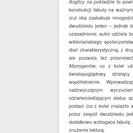
Anglicy na pokładzie
to powi
konstrukcji fabuły na ważnym
rzut oka zaskakuje mnogości
dwudziestu jeden – jednak ta
uzasadnione; autor udziela b
wiktoriańskiego społeczeństw
dlań charakterystyczną, z dru
ale pozwala też przemówić 
Aborygenów, co z kolei uśw
światopoglądowy dzieląc
współistnienie. Wprowadz
nadzwyczajnym wyczuci
odzwierciedlającym status s
postaci (co z kolei znalazł
przez zespół dwudziestu jed
dodatkowo wzbogaca fabułę, 
znużenie lekturą.