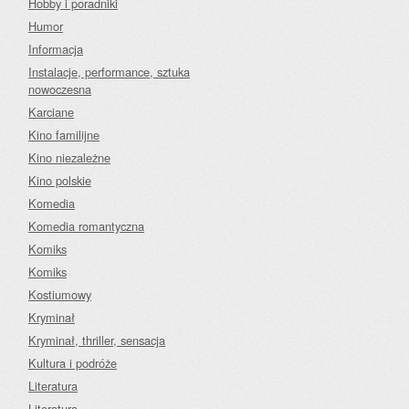
Hobby i poradniki
Humor
Informacja
Instalacje, performance, sztuka
nowoczesna
Karciane
Kino familijne
Kino niezależne
Kino polskie
Komedia
Komedia romantyczna
Komiks
Komiks
Kostiumowy
Kryminał
Kryminał, thriller, sensacja
Kultura i podróże
Literatura
Literatura