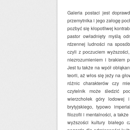
Galeria postaci jest dopr
przemytnika i jego załogę po
pozbyć się kłopotliwej kontra
pastor owładnięty myślą odn
rdzennej ludności na sposób
czyli z poczuciem wyższości
niezrozumieniem i brakiem 
Jest tu także na wpół obłąka
teorii, aż włos się jeży na g
różnic charakterów czy mie
czytelnik może śledzić po
wierzchołek góry lodowej
brytyjskiego, typowo imperi
filozofii i mentalności, a ta
wyższości kultury białego c