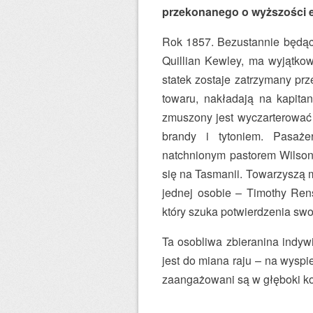
przekonanego o wyższości eu
Rok 1857. Bezustannie będący
Quillian Kewley, ma wyjątko
statek zostaje zatrzymany prz
towaru, nakładają na kapita
zmuszony jest wyczarterować
brandy i tytoniem. Pasaże
natchnionym pastorem Wilsone
się na Tasmanii. Towarzyszą m
jednej osobie – Timothy Ren
który szuka potwierdzenia swo
Ta osobliwa zbieranina indyw
jest do miana raju – na wyspie
zaangażowani są w głęboki kon