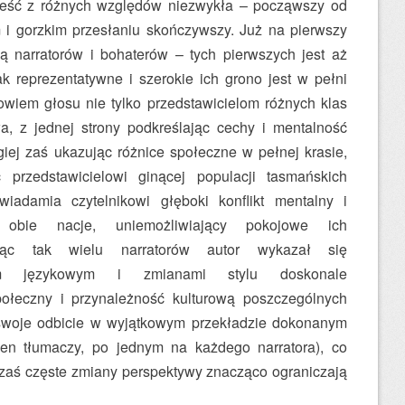
eść z różnych względów niezwykła – począwszy od
 i gorzkim przesłaniu skończywszy. Już na pierwszy
ą narratorów i bohaterów – tych pierwszych jest aż
k reprezentatywne i szerokie ich grono jest w pełni
owiem głosu nie tylko przedstawicielom różnych klas
a, z jednej strony podkreślając cechy i mentalność
giej zaś ukazując różnice społeczne w pełnej krasie,
przedstawicielowi ginącej populacji tasmańskich
iadamia czytelnikowi głęboki konflikt mentalny i
y obie nacje, uniemożliwiający pokojowe ich
ając tak wielu narratorów autor wykazał się
em językowym i zmianami stylu doskonale
połeczny i przynależność kulturową poszczególnych
o swoje odbicie w wyjątkowym przekładzie dokonanym
en tłumaczy, po jednym na każdego narratora), co
zaś częste zmiany perspektywy znacząco ograniczają