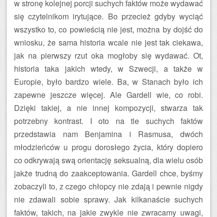
w stronę kolejnej porcji suchych faktów może wydawać
się czytelnikom irytujące. Bo przecież gdyby wyciąć
wszystko to, co powieścią nie jest, można by dojść do
wniosku, że sama historia wcale nie jest tak ciekawa,
jak na pierwszy rzut oka mogłoby się wydawać. Ot,
historia taka jakich wtedy, w Szwecji, a także w
Europie, było bardzo wiele. Ba, w Stanach było ich
zapewne jeszcze więcej. Ale Gardell wie, co robi.
Dzięki takiej, a nie innej kompozycji, stwarza tak
potrzebny kontrast. I oto na tle suchych faktów
przedstawia nam Benjamina i Rasmusa, dwóch
młodzieńców u progu dorosłego życia, który dopiero
co odkrywają swą orientację seksualną, dla wielu osób
jakże trudną do zaakceptowania. Gardell chce, byśmy
zobaczyli to, z czego chłopcy nie zdają i pewnie nigdy
nie zdawali sobie sprawy. Jak kilkanaście suchych
faktów, takich, na jakie zwykle nie zwracamy uwagi,