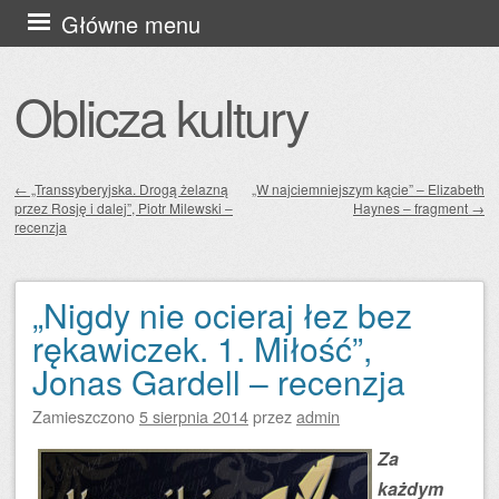
Przejdź
Główne menu
do
treści
Oblicza kultury
←
„Transsyberyjska. Drogą żelazną
„W najciemniejszym kącie” – Elizabeth
przez Rosję i dalej”, Piotr Milewski –
Haynes – fragment
→
Zobacz wpisy
recenzja
„Nigdy nie ocieraj łez bez
rękawiczek. 1. Miłość”,
Jonas Gardell – recenzja
Zamieszczono
5 sierpnia 2014
przez
admin
Za
każdym