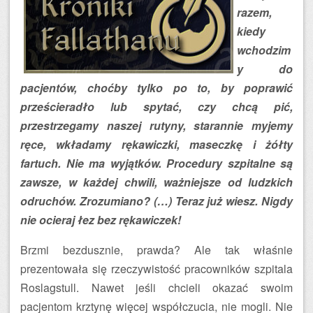
razem,
kiedy
wchodzim
y do
pacjentów, choćby tylko po to, by poprawić
prześcieradło lub spytać, czy chcą pić,
przestrzegamy naszej rutyny, starannie myjemy
ręce, wkładamy rękawiczki, maseczkę i żółty
fartuch. Nie ma wyjątków. Procedury szpitalne są
zawsze, w każdej chwili, ważniejsze od ludzkich
odruchów. Zrozumiano? (…) Teraz już wiesz. Nigdy
nie ocieraj łez bez rękawiczek!
Brzmi bezdusznie, prawda? Ale tak właśnie
prezentowała się rzeczywistość pracowników szpitala
Roslagstull. Nawet jeśli chcieli okazać swoim
pacjentom krztynę więcej współczucia, nie mogli. Nie