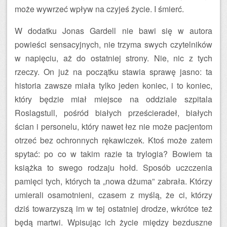
może wywrzeć wpływ na czyjeś życie. I śmierć.
W dodatku Jonas Gardell nie bawi się w autora
powieści sensacyjnych, nie trzyma swych czytelników
w napięciu, aż do ostatniej strony. Nie, nic z tych
rzeczy. On już na początku stawia sprawę jasno: ta
historia zawsze miała tylko jeden koniec, i to koniec,
który będzie miał miejsce na oddziale szpitala
Roslagstull, pośród białych prześcieradeł, białych
ścian i personelu, który nawet łez nie może pacjentom
otrzeć bez ochronnych rękawiczek. Ktoś może zatem
spytać: po co w takim razie ta trylogia? Bowiem ta
książka to swego rodzaju hołd. Sposób uczczenia
pamięci tych, których ta „nowa dżuma” zabrała. Którzy
umierali osamotnieni, czasem z myślą, że ci, którzy
dziś towarzyszą im w tej ostatniej drodze, wkrótce też
będą martwi. Wpisując ich życie między bezduszne