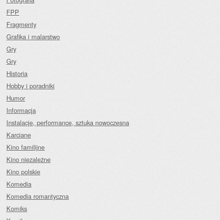
FPP
Fragmenty
Grafika i malarstwo
Gry
Gry
Historia
Hobby i poradniki
Humor
Informacja
Instalacje, performance, sztuka nowoczesna
Karciane
Kino familijne
Kino niezależne
Kino polskie
Komedia
Komedia romantyczna
Komiks