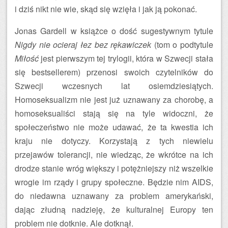
i dziś nikt nie wie, skąd się wzięła i jak ją pokonać.
Jonas Gardell w książce o dość sugestywnym tytule
Nigdy nie ocieraj łez bez rękawiczek
(tom o podtytule
Miłość
jest pierwszym tej trylogii, która w Szwecji stała
się bestsellerem) przenosi swoich czytelników do
Szwecji wczesnych lat osiemdziesiątych.
Homoseksualizm nie jest już uznawany za chorobę, a
homoseksualiści stają się na tyle widoczni, że
społeczeństwo nie może udawać, że ta kwestia ich
kraju nie dotyczy. Korzystają z tych niewielu
przejawów tolerancji, nie wiedząc, że wkrótce na ich
drodze stanie wróg większy i potężniejszy niż wszelkie
wrogie im rządy i grupy społeczne. Będzie nim AIDS,
do niedawna uznawany za problem amerykański,
dając złudną nadzieję, że kulturalnej Europy ten
problem nie dotknie. Ale dotknął.