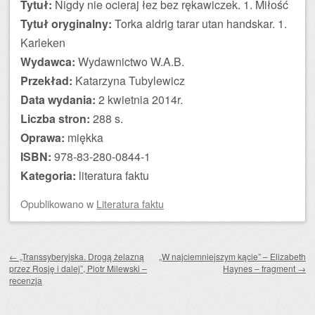
Tytuł:
Nigdy nie ocieraj łez bez rękawiczek. 1. Miłość
Tytuł oryginalny:
Torka aldrig tarar utan handskar. 1.
Karleken
Wydawca:
Wydawnictwo W.A.B.
Przekład:
Katarzyna Tubylewicz
Data wydania:
2 kwietnia 2014r.
Liczba stron:
288 s.
Oprawa:
miękka
ISBN:
978-83-280-0844-1
Kategoria:
literatura faktu
Opublikowano
w
Literatura faktu
Zobacz wpisy
←
„Transsyberyjska. Drogą żelazną
„W najciemniejszym kącie” – Elizabeth
przez Rosję i dalej”, Piotr Milewski –
Haynes – fragment
→
recenzja