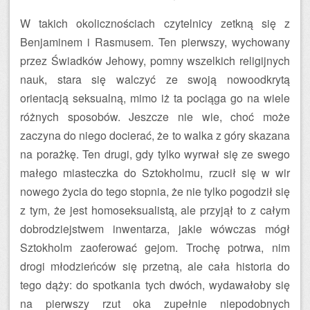
W takich okolicznościach czytelnicy zetkną się z
Benjaminem i Rasmusem. Ten pierwszy, wychowany
przez Świadków Jehowy, pomny wszelkich religijnych
nauk, stara się walczyć ze swoją nowoodkrytą
orientacją seksualną, mimo iż ta pociąga go na wiele
różnych sposobów. Jeszcze nie wie, choć może
zaczyna do niego docierać, że to walka z góry skazana
na porażkę. Ten drugi, gdy tylko wyrwał się ze swego
małego miasteczka do Sztokholmu, rzucił się w wir
nowego życia do tego stopnia, że nie tylko pogodził się
z tym, że jest homoseksualistą, ale przyjął to z całym
dobrodziejstwem inwentarza, jakie wówczas mógł
Sztokholm zaoferować gejom. Trochę potrwa, nim
drogi młodzieńców się przetną, ale cała historia do
tego dąży: do spotkania tych dwóch, wydawałoby się
na pierwszy rzut oka zupełnie niepodobnych