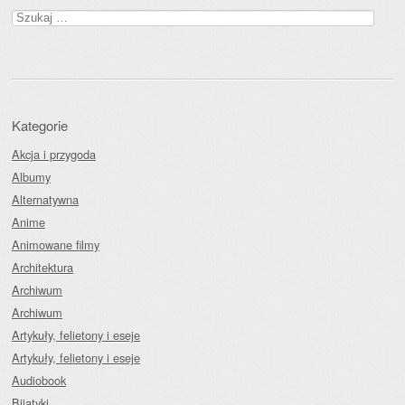
Szukaj:
Kategorie
Akcja i przygoda
Albumy
Alternatywna
Anime
Animowane filmy
Architektura
Archiwum
Archiwum
Artykuły, felietony i eseje
Artykuły, felietony i eseje
Audiobook
Bijatyki