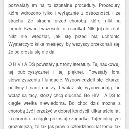
pozwalały im na to szpitalne procedury. Procedury,
które wdrożono tylko i wyłącznie z ostrożności. I ze
strachu. Ze strachu przed chorobą, której nikt na
terenie Szwecji wcześniej nie spotkał. Nikt jej nie znał.
Nikt nie wiedział, jak się przed nią uchronić.
Wystarczyło kilka miesięcy, by wszyscy przekonali się,
że po prostu się nie da.
O HIV i AIDS powstały już tony literatury. Tej naukowej,
tej publicystycznej i tej pięknej. Powstały fora,
stowarzyszenia i fundacje. Wypowiedzieli się lekarze,
politycy i sami chorzy. I wciąż się wypowiadają, bo
wciąż są tacy, którzy chcą słuchać. Bo HIV i AIDS to
ciągle wielka niewiadoma. Bo choć dziś można z
chorobą żyć i przeżyć w dobrej kondycji kilkanaście lat,
to choroba ta ciągle pozostaje zagadką. Tajemnicą tym
groźniejszą, że tak jak prawie czterdzieści lat temu, tak