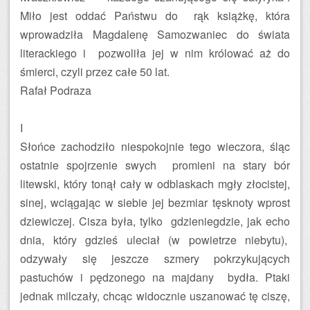
Miło jest oddać Państwu do rąk książkę, która
wprowadziła Magdalenę Samozwaniec do świata
literackiego i pozwoliła jej w nim królować aż do
śmierci, czyli przez całe 50 lat.
Rafał Podraza
I
Słońce zachodziło niespokojnie tego wieczora, śląc
ostatnie spojrzenie swych promieni na stary bór
litewski, który tonął cały w odblaskach mgły złocistej,
sinej, wciągając w siebie jej bezmiar tęsknoty wprost
dziewiczej. Cisza była, tylko gdzieniegdzie, jak echo
dnia, który gdzieś uleciał (w powietrze niebytu),
odzywały się jeszcze szmery pokrzykujących
pastuchów i pędzonego na majdany bydła. Ptaki
jednak milczały, chcąc widocznie uszanować tę ciszę,