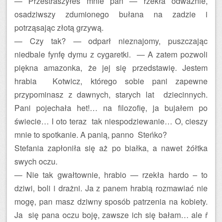
— Przestraszyłeś mnie pan — rzekła odważnie,
osadziwszy zdumionego bułana na zadzie i
potrząsając złotą grzywą.
— Czy tak? — odparł nieznajomy, puszczając
niedbale fynfę dymu z cygaretki. — A zatem pozwoli
piękna amazonka, że jej się przedstawię. Jestem
hrabia Kotwicz, którego sobie pani zapewne
przypominasz z dawnych, starych lat dziecinnych.
Pani pojechała het!… na filozofię, ja bujałem po
świecie… I oto teraz tak niespodziewanie… O, cieszy
mnie to spotkanie. A panią, panno Steńko?
Stefania zapłoniła się aż po białka, a nawet żółtka
swych oczu.
— Nie tak gwałtownie, hrabio — rzekła hardo – to
dziwi, boli i drażni. Ja z panem hrabią rozmawiać nie
mogę, pan masz dziwny sposób patrzenia na kobiety.
Ja się pana oczu boję, zawsze ich się bałam… ale ŕ