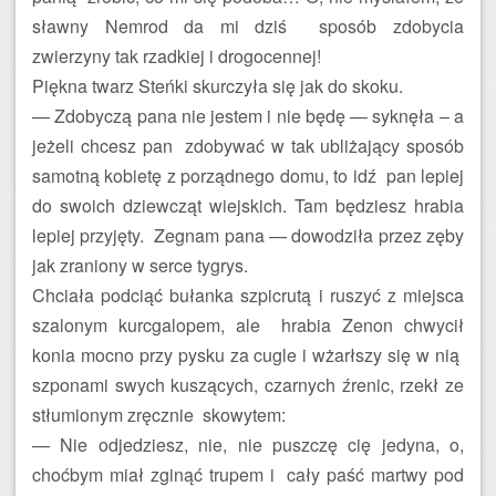
sławny Nemrod da mi dziś sposób zdobycia
zwierzyny tak rzadkiej i drogocennej!
Piękna twarz Steńki skurczyła się jak do skoku.
— Zdobyczą pana nie jestem i nie będę — syknęła – a
jeżeli chcesz pan zdobywać w tak ubliżający sposób
samotną kobietę z porządnego domu, to idź pan lepiej
do swoich dziewcząt wiejskich. Tam będziesz hrabia
lepiej przyjęty. Zegnam pana — dowodziła przez zęby
jak zraniony w serce tygrys.
Chciała podciąć bułanka szpicrutą i ruszyć z miejsca
szalonym kurcgalopem, ale hrabia Zenon chwycił
konia mocno przy pysku za cugle i wżarłszy się w nią
szponami swych kuszących, czarnych źrenic, rzekł ze
stłumionym zręcznie skowytem:
— Nie odjedziesz, nie, nie puszczę cię jedyna, o,
choćbym miał zginąć trupem i cały paść martwy pod