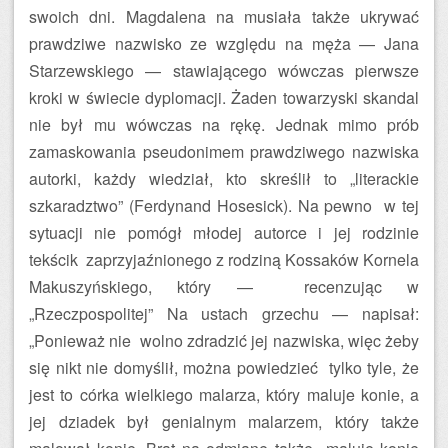
swoich dni. Magdalena na musiała także ukrywać
prawdziwe nazwisko ze względu na męża — Jana
Starzewskiego — stawiającego wówczas pierwsze
kroki w świecie dyplomacji. Żaden towarzyski skandal
nie był mu wówczas na rękę. Jednak mimo prób
zamaskowania pseudonimem prawdziwego nazwiska
autorki, każdy wiedział, kto skreślił to „literackie
szkaradztwo” (Ferdynand Hosesick). Na pewno w tej
sytuacji nie pomógł młodej autorce i jej rodzinie
tekścik zaprzyjaźnionego z rodziną Kossaków Kornela
Makuszyńskiego, który — recenzując w
„Rzeczpospolitej” Na ustach grzechu — napisał:
„Ponieważ nie wolno zdradzić jej nazwiska, więc żeby
się nikt nie domyślił, można powiedzieć tylko tyle, że
jest to córka wielkiego malarza, który maluje konie, a
jej dziadek był genialnym malarzem, który także