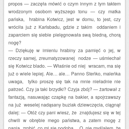
propos — zaczęła mówić o czym innym z tym taktem
wrodzonym osobom wyższego tonu — czy matka
pańska, hrabina Kotwicz, jest w domu, to jest, czy
wróciła już z Karlsbadu, gdzie z takim oddaniem i
zaparciem się siebie pielęgnowała swą biedną, chorą
nogę?
— Dziękuję w imieniu hrabiny za pamięć o jej, w
rzeczy samej, zreumatyzowanej nodze — uśmiechał
się Kotwicz blado. — Właśnie od niej wracam, ma się
już o wiele lepiej. Ale… ale… Panno Steńko, maleńka
uwaga, tylko proszę się tak na mnie nieładnie nie
patrzeć. Czy ja taki brzydki? Czyja zbój? — żartował z
fantazją, nasuwając czapkę na bakier, a spojrzawszy
na już weselej nadąsany buziak dziewczęcia, ciągnął
dalej: — Otóż czy pani wiesz, że znajdujesz się w tej
chwili w obrębie mego państwa, a zatem mogę z
panią zrobić, co mi się podoba… O, nie myślałem, że