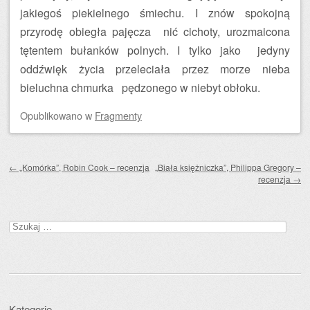
jakiegoś piekielnego śmiechu. I znów spokojną
przyrodę obiegła pajęcza nić cichoty, urozmaicona
tętentem bułanków polnych. I tylko jako jedyny
oddźwięk życia przeleciała przez morze nieba
bieluchna chmurka pędzonego w niebyt obłoku.
Opublikowano
w
Fragmenty
Zobacz wpisy
←
„Komórka”, Robin Cook – recenzja
„Biała księżniczka”, Philippa Gregory –
recenzja
→
Szukaj:
Kategorie