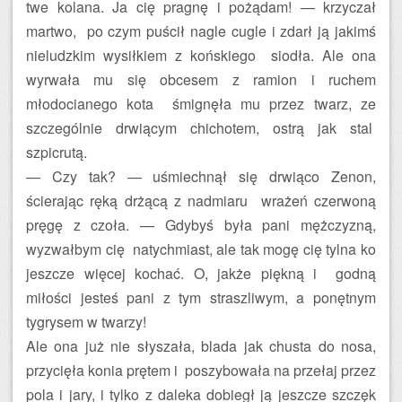
twe kolana. Ja cię pragnę i pożądam! — krzyczał
martwo, po czym puścił nagle cugle i zdarł ją jakimś
nieludzkim wysiłkiem z końskiego siodła. Ale ona
wyrwała mu się obcesem z ramion i ruchem
młodocianego kota śmignęła mu przez twarz, ze
szczególnie drwiącym chichotem, ostrą jak stal
szpicrutą.
— Czy tak? — uśmiechnął się drwiąco Zenon,
ścierając ręką drżącą z nadmiaru wrażeń czerwoną
pręgę z czoła. — Gdybyś była pani mężczyzną,
wyzwałbym cię natychmiast, ale tak mogę cię tylna ko
jeszcze więcej kochać. O, jakże piękną i godną
miłości jesteś pani z tym straszliwym, a ponętnym
tygrysem w twarzy!
Ale ona już nie słyszała, blada jak chusta do nosa,
przycięła konia prętem i poszybowała na przełaj przez
pola i jary, i tylko z daleka dobiegł ją jeszcze szczęk