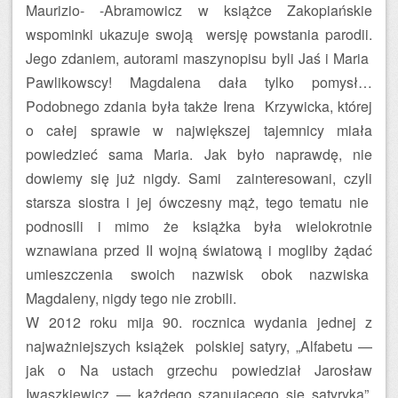
Maurizio- -Abramowicz w książce Zakopiańskie
wspominki ukazuje swoją wersję powstania parodii.
Jego zdaniem, autorami maszynopisu byli Jaś i Maria
Pawlikowscy! Magdalena dała tylko pomysł…
Podobnego zdania była także Irena Krzywicka, której
o całej sprawie w największej tajemnicy miała
powiedzieć sama Maria. Jak było naprawdę, nie
dowiemy się już nigdy. Sami zainteresowani, czyli
starsza siostra i jej ówczesny mąż, tego tematu nie
podnosili i mimo że książka była wielokrotnie
wznawiana przed II wojną światową i mogliby żądać
umieszczenia swoich nazwisk obok nazwiska
Magdaleny, nigdy tego nie zrobili.
W 2012 roku mija 90. rocznica wydania jednej z
najważniejszych książek polskiej satyry, „Alfabetu —
jak o Na ustach grzechu powiedział Jarosław
Iwaszkiewicz — każdego szanującego się satyryka”.