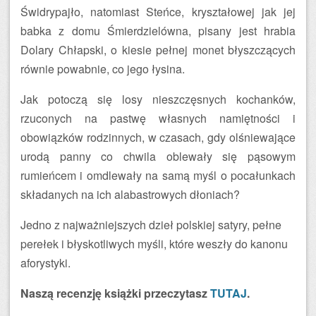
Świdrypajło, natomiast Steńce, kryształowej jak jej
babka z domu Śmierdzielówna, pisany jest hrabia
Dolary Chłapski, o kiesie pełnej monet błyszczących
równie powabnie, co jego łysina.
Jak potoczą się losy nieszczęsnych kochanków,
rzuconych na pastwę własnych namiętności i
obowiązków rodzinnych, w czasach, gdy olśniewające
urodą panny co chwila oblewały się pąsowym
rumieńcem i omdlewały na samą myśl o pocałunkach
składanych na ich alabastrowych dłoniach?
Jedno z najważniejszych dzieł polskiej satyry, pełne
perełek i błyskotliwych myśli, które weszły do kanonu
aforystyki.
Naszą recenzję książki przeczytasz
TUTAJ
.