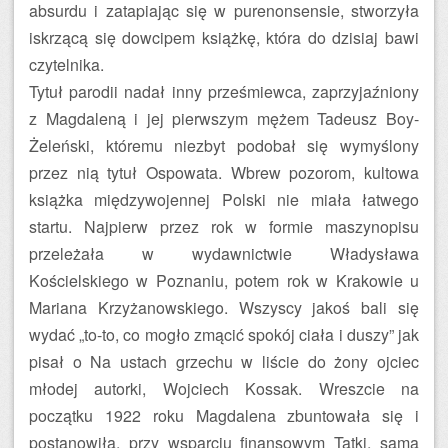
absurdu i zatapiając się w purenonsensie, stworzyła
iskrzącą się dowcipem książkę, która do dzisiaj bawi
czytelnika.
Tytuł parodii nadał inny prześmiewca, zaprzyjaźniony
z Magdaleną i jej pierwszym mężem Tadeusz Boy-
Żeleński, któremu niezbyt podobał się wymyślony
przez nią tytuł Ospowata. Wbrew pozorom, kultowa
książka międzywojennej Polski nie miała łatwego
startu. Najpierw przez rok w formie maszynopisu
przeleżała w wydawnictwie Władysława
Kościelskiego w Poznaniu, potem rok w Krakowie u
Mariana Krzyżanowskiego. Wszyscy jakoś bali się
wydać „to-to, co mogło zmącić spokój ciała i duszy” jak
pisał o Na ustach grzechu w liście do żony ojciec
młodej autorki, Wojciech Kossak. Wreszcie na
początku 1922 roku Magdalena zbuntowała się i
postanowiła, przy wsparciu finansowym Tatki, sama