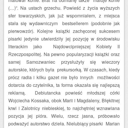
malował konie. Brat na odmianę także maluje konie
(…)”. Na ustach grzechu. Powieść z życia wyższych
sfer towarzyskich, jak już wspomniałem, z miejsca
stała się wydawniczym bestsellerem (podobnie jak
pierwowzór). Kolejne książki zachęconej sukcesem
pisarki jedynie utwierdziły jej pozycję w środowisku
literackim jako Najdowcipniejszej Kobiety II
Rzeczpospolitej. Na pewno popularyzacji książki oraz
samej Samozwaniec przysłużyły się wieczory
autorskie, których była prekursorką. W czasach, kiedy
prócz radia i kilku gazet nie było innych możliwości
dotarcia do czytelnika, ta forma okazała się najlepszą
reklamą. Debiutancka powieść młodszej córki
Wojciecha Kossaka, obok Marii i Magdaleny, Błękitnej
krwi i Zalotnicy niebieskiej, to najchętniej wznawiana
pozycja jej pióra. Wielu, rzecz jasna, próbowało
podważyć autorstwo dzieła. Nielubiący pisarki Marian