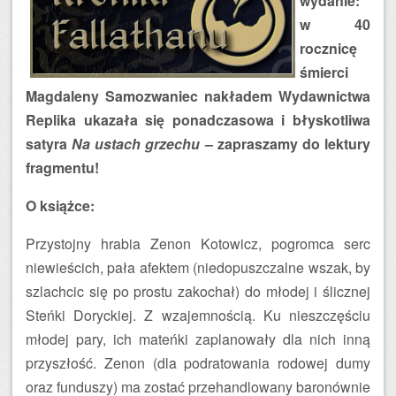
wydanie:
w 40
rocznicę
śmierci
Magdaleny Samozwaniec nakładem Wydawnictwa
Replika ukazała się ponadczasowa i błyskotliwa
satyra
Na ustach grzechu
– zapraszamy do lektury
fragmentu!
O książce:
Przystojny hrabia Zenon Kotowicz, pogromca serc
niewieścich, pała afektem (niedopuszczalne wszak, by
szlachcic się po prostu zakochał) do młodej i ślicznej
Steńki Doryckiej. Z wzajemnością. Ku nieszczęściu
młodej pary, ich mateńki zaplanowały dla nich inną
przyszłość. Zenon (dla podratowania rodowej dumy
oraz funduszy) ma zostać przehandlowany baronównie