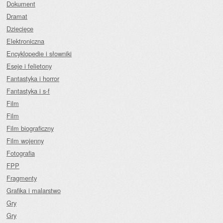
Dokument
Dramat
Dziecięce
Elektroniczna
Encyklopedie i słowniki
Eseje i felietony
Fantastyka i horror
Fantastyka i s-f
Film
Film
Film biograficzny
Film wojenny
Fotografia
FPP
Fragmenty
Grafika i malarstwo
Gry
Gry