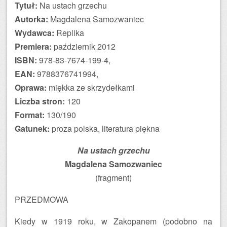
Tytuł:
Na ustach grzechu
Autorka:
Magdalena Samozwaniec
Wydawca:
Replika
Premiera:
październik 2012
ISBN:
978-83-7674-199-4,
EAN:
9788376741994,
Oprawa:
miękka ze skrzydełkami
Liczba stron:
120
Format:
130/190
Gatunek:
proza polska, literatura piękna
Na ustach grzechu
Magdalena Samozwaniec
(fragment)
PRZEDMOWA
Kiedy w 1919 roku, w Zakopanem (podobno na