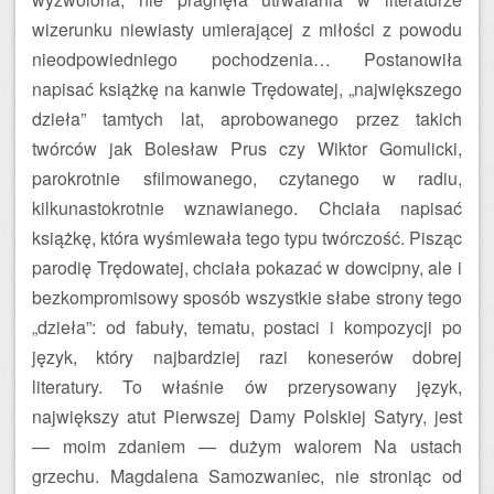
wizerunku niewiasty umierającej z miłości z powodu
nieodpowiedniego pochodzenia… Postanowiła
napisać książkę na kanwie Trędowatej, „największego
dzieła” tamtych lat, aprobowanego przez takich
twórców jak Bolesław Prus czy Wiktor Gomulicki,
parokrotnie sfilmowanego, czytanego w radiu,
kilkunastokrotnie wznawianego. Chciała napisać
książkę, która wyśmiewała tego typu twórczość. Pisząc
parodię Trędowatej, chciała pokazać w dowcipny, ale i
bezkompromisowy sposób wszystkie słabe strony tego
„dzieła”: od fabuły, tematu, postaci i kompozycji po
język, który najbardziej razi koneserów dobrej
literatury. To właśnie ów przerysowany język,
największy atut Pierwszej Damy Polskiej Satyry, jest
— moim zdaniem — dużym walorem Na ustach
grzechu. Magdalena Samozwaniec, nie stroniąc od