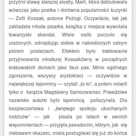
przyćmi sławę starszej siostry, Marii, która debiutowała
wówczas jako poetka i dorówna popularności kuzynki
— Zofii Kossak, autorce Pożogi. Oczywiście, tak jak
zakładała młoda pisarka, książka z miejsca wywołała
towarzyski skandal. Wiele osób poczuło się
urażonych, odnajdując siebie w nakreślonych ostrym
piórem postaciach. Efektem było traktowanie
przyjmowania młodszej Kossakówny w porządnych
krakowskich domach jako faux pas. Mimo ogólnego
zgorszenia, wszyscy arystokraci — oczywiście w
największej tajemnicy — czytali „to-to”, a potem mówili
tylko o książce Magdaleny Samozwaniec. Prawdziwe
nazwisko autorki było tajemnicą poliszynela. Dla
bezpieczeństwa i „świętego spokoju ukochanych
rodziców” — jak pisała po latach w swoich
wspomnieniach — przyjęła pseudonim, którym, jak się
niebawem okazało, miała posługiwać się już do końca