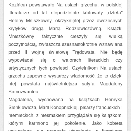
Kozińcu) powstawało Na ustach grzechu, w polskiej
literaturze od lat niepodzielnie królowały „dzieła”
Heleny Mniszkówny, okrzykniętej przez ówczesnych
krytyków drugą Marią Rodziewiczówną. Książki
Mniszkówny faktycznie cieszyły się wielką
poczytnością, zwłaszcza szesnastokrotnie wznawiana
przed II wojną światową Trędowata. Nie będę
wypowiadał się o walorach literackich czy
artystycznych tych powieści. Czytelnikom Na ustach
grzechu zapewne wystarczy wiadomość, że to dzięki
niej powstała najświetniejsza satyra Magdaleny
Samozwaniec.
Magdalena, wychowana na książkach Henryka
Sienkiewicza, Marii Konopnickiej, pisarzy francuskich i
niemieckich, z niesmakiem przyglądała się książkom,
którymi karmiono jej pokolenie. Jako kobieta
wyzwolona, nie pragnęła utrwalania w literaturze