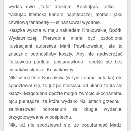
wydać owe „to-to” drukiem. Kochający Tatko —
traktując literacką karierę najmłodszej latorośli jako
chwilową fanaberię — sfinansował wydanie.
Książka wyszła w maju nakładem Krakowskiej Spółki
Wydawniczej. Pierwotnie miała być ozdobiona
ilustracjami autorstwa Marii Pawlikowskiej, ale to
znacznie podnosiłoby koszty. Aby nie nadwerężać
Tatkowego portfela, postanowiono obejść się bez
rysunków starszej Kossakówny.
Nikt w rodzinie Kossaków (w tym i sama autorka) nie
spodziewał się, że już po miesiącu od ukana zania się
książki Magdalena będzie mogła zwrócić ukochanemu
ojcu pieniądze, za które wydano Na ustach grzechu i
zainkasować honorarium za drugie wydanie,
przygotowywane w pośpiechu.
Nikt też nie spodziewał się, że popularność Madzi