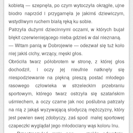
kobietą — szepnęła, po czym wytoczyła okrągłe, ujne
biodro naprzód i przygarnęła je jakimś dziewiczym,
wstydliwym ruchem białą ręką ku sobie.
Patrzyła dużymi dziecinnymi oczami, w których bujał
błękit czerwieniejącego nieba gdzieś w dal nieznaną.
— Witam panią w Dobrojewie — odezwał się tuż koło
niej jakiś cichy, wrzący, męski głos.
Obróciła twarz półobrotem w stronę, z której głos
dochodził, i oczy jej nieufnie natknęły się
niespodziewanie na piękną pieszą postać młodego
rasowego człowieka w strzeleckim przebraniu
sportowym, którego twarz ostrzyła się szatańskim
uśmiechem, a oczy czarne jak noc poślubna patrzały
na nią z jakąś wyzywającą słodyczą mężczyzny, który
jest pewien swej zdobyczy, zaś spod małej sportowej
czapeczki wyglądał jego młodociany wąs koloru lnu.