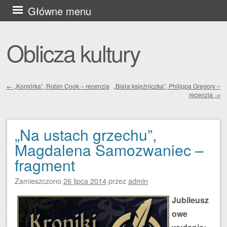
Przejdź
Główne menu
do
treści
Oblicza kultury
←
„Komórka”, Robin Cook – recenzja
„Biała księżniczka”, Philippa Gregory –
recenzja
→
Zobacz wpisy
„Na ustach grzechu”,
Magdalena Samozwaniec –
fragment
Zamieszczono
26 lipca 2014
przez
admin
Jubileusz
owe