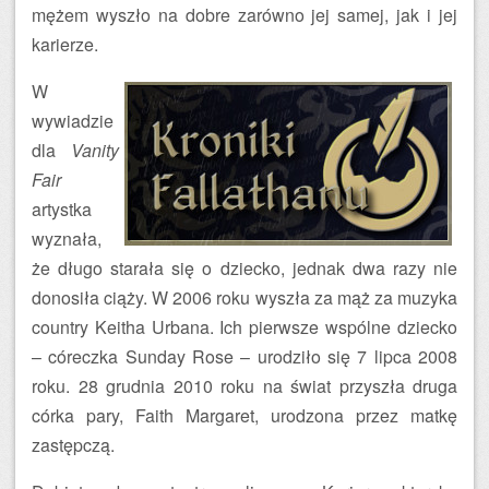
mężem wyszło na dobre zarówno jej samej, jak i jej
karierze.
W
wywiadzie
dla
Vanity
Fair
artystka
wyznała,
że długo starała się o dziecko, jednak dwa razy nie
donosiła ciąży. W 2006 roku wyszła za mąż za muzyka
country Keitha Urbana. Ich pierwsze wspólne dziecko
– córeczka Sunday Rose – urodziło się 7 lipca 2008
roku. 28 grudnia 2010 roku na świat przyszła druga
córka pary, Faith Margaret, urodzona przez matkę
zastępczą.