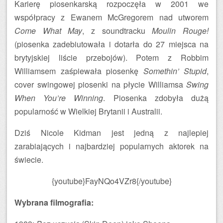
Karierę piosenkarską rozpoczęła w 2001 we
współpracy z Ewanem McGregorem nad utworem
Come What May
, z soundtracku
Moulin Rouge!
(piosenka zadebiutowała i dotarła do 27 miejsca na
brytyjskiej liście przebojów). Potem z Robbim
Williamsem zaśpiewała piosenkę
Somethin’ Stupid
,
cover swingowej piosenki na płycie Williamsa
Swing
When You’re Winning
. Piosenka zdobyła dużą
popularność w Wielkiej Brytanii i Australii.
Dziś Nicole Kidman jest jedną z najlepiej
zarabiających i najbardziej popularnych aktorek na
świecie.
{youtube}FayNQo4VZr8{/youtube}
Wybrana filmografia: