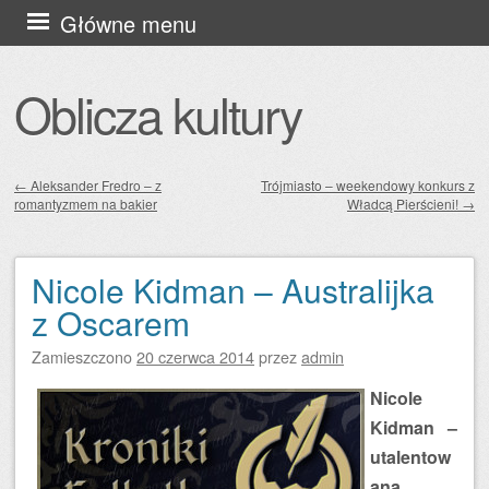
Przejdź
Główne menu
do
treści
Oblicza kultury
←
Aleksander Fredro – z
Trójmiasto – weekendowy konkurs z
romantyzmem na bakier
Władcą Pierścieni!
→
Zobacz wpisy
Nicole Kidman – Australijka
z Oscarem
Zamieszczono
20 czerwca 2014
przez
admin
Nicole
Kidman –
utalentow
ana