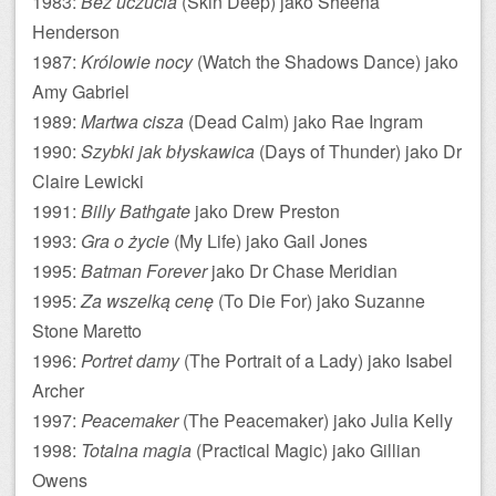
1983:
Bez uczucia
(Skin Deep) jako Sheena
Henderson
1987:
Królowie nocy
(Watch the Shadows Dance) jako
Amy Gabriel
1989:
Martwa cisza
(Dead Calm) jako Rae Ingram
1990:
Szybki jak błyskawica
(Days of Thunder) jako Dr
Claire Lewicki
1991:
Billy Bathgate
jako Drew Preston
1993:
Gra o życie
(My Life) jako Gail Jones
1995:
Batman Forever
jako Dr Chase Meridian
1995:
Za wszelką cenę
(To Die For) jako Suzanne
Stone Maretto
1996:
Portret damy
(The Portrait of a Lady) jako Isabel
Archer
1997:
Peacemaker
(The Peacemaker) jako Julia Kelly
1998:
Totalna magia
(Practical Magic) jako Gillian
Owens