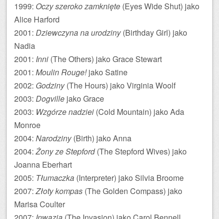
1999:
Oczy szeroko zamknięte
(Eyes Wide Shut) jako
Alice Harford
2001:
Dziewczyna na urodziny
(Birthday Girl) jako
Nadia
2001:
Inni
(The Others) jako Grace Stewart
2001:
Moulin Rouge!
jako Satine
2002:
Godziny
(The Hours) jako Virginia Woolf
2003:
Dogville
jako Grace
2003:
Wzgórze nadziei
(Cold Mountain) jako Ada
Monroe
2004:
Narodziny
(Birth) jako Anna
2004:
Żony ze Stepford
(The Stepford Wives) jako
Joanna Eberhart
2005:
Tłumaczka
(Interpreter) jako Silvia Broome
2007:
Złoty kompas
(The Golden Compass) jako
Marisa Coulter
2007:
Inwazja
(The Invasion) jako Carol Bennell