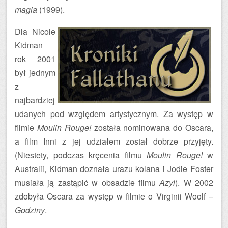
magia
(1999).
Dla Nicole
Kidman
rok 2001
był jednym
z
najbardziej
udanych pod względem artystycznym. Za występ w
filmie
Moulin Rouge!
została nominowana do Oscara,
a film Inni z jej udziałem został dobrze przyjęty.
(Niestety, podczas kręcenia filmu
Moulin Rouge!
w
Australii, Kidman doznała urazu kolana i Jodie Foster
musiała ją zastąpić w obsadzie filmu
Azyl
). W 2002
zdobyła Oscara za występ w filmie o Virginii Woolf –
Godziny
.