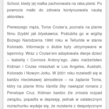
School, kiedy jej matka zachorowała na raka piersi. Po
powrocie matki do zdrowia kontynuowała naukę
aktorstwa.
Pierwszego męża, Toma Cruise’a, poznała na planie
filmu
Szybki jak błyskawica
. Poślubiła go w wigilię
Bożego Narodzenia 1990 roku w Telluride w stanie
Kolorado. Informacje o ślubie były utrzymywane w
tajemnicy. Wraz z Cruise’em adoptowała dwoje dzieci
– Isabellę i Connora Antony’ego. Jako małżeństwo
Kidman i Cruise mieszkali w Los Angeles, Australii,
Kolorado i Nowym Jorku. W 2001 roku rozwiedli się w
bardzo nieciekawej atmosferze – na żądanie Toma,
który na planie filmu
Vanilla Sky
nawiązał romans z
Penelope Cruz. Kidman bardzo źle zniosła rozpad
związku, popadła w depresję, jednak w ostatecznym
rozrachunku wydaje się, że rozstanie z despotycznym