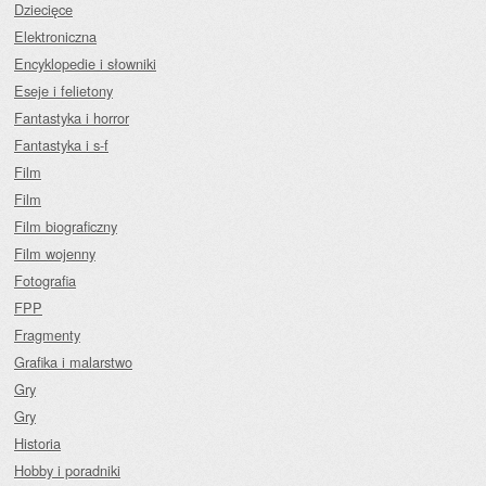
Dziecięce
Elektroniczna
Encyklopedie i słowniki
Eseje i felietony
Fantastyka i horror
Fantastyka i s-f
Film
Film
Film biograficzny
Film wojenny
Fotografia
FPP
Fragmenty
Grafika i malarstwo
Gry
Gry
Historia
Hobby i poradniki