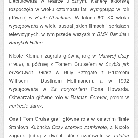
Debiutowała w teatrze ulicznym. Karierę aktorską
rozpoczęła w wieku czternastu lat, występując w roli
głównej w
Bush Christmas
. W latach 80’ XX wieku
występowała w wielu australijskich filmach i serialach
telewizyjnych, w tym przede wszystkim
BMX Bandits
i
Bangkok Hilton
.
Nicole Kidman zagrała główną rolę w
Martwej ciszy
(1989), a później z Tomem Cruise’em w
Szybki jak
błyskawica
. Grała w Billy Bathgate z Bruce’em
Willisem i Dustinem Hoffmanem, a w 1992
występowała w
Za horyzontem
Rona Howarda.
Odtwarzała główne role w
Batman Forever
, potem w
Portrecie damy
.
Ona i Tom Cruise grali główne role w ostatnim filmie
Stanleya Kubricka
Oczy szeroko zamknięte
, a Nicole
zagrała jedną z dwóch sióstr czarownic w
Totalna