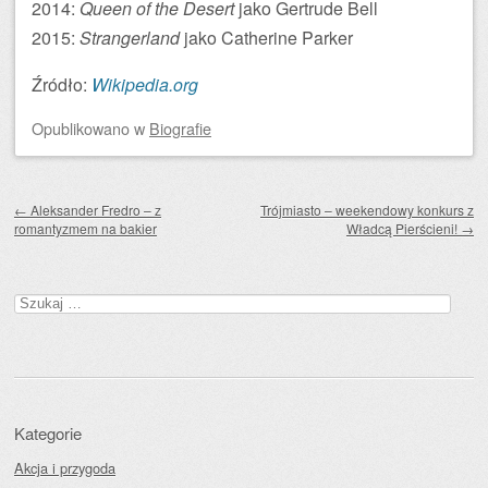
2014:
Queen of the Desert
jako Gertrude Bell
2015:
Strangerland
jako Catherine Parker
Źródło:
Wikipedia.org
Opublikowano
w
Biografie
Zobacz wpisy
←
Aleksander Fredro – z
Trójmiasto – weekendowy konkurs z
romantyzmem na bakier
Władcą Pierścieni!
→
Szukaj:
Kategorie
Akcja i przygoda