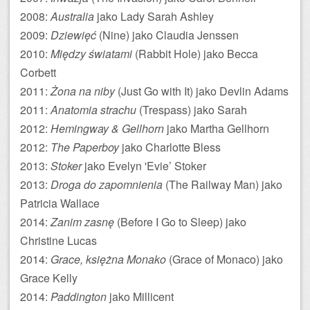
2008:
Australia
jako Lady Sarah Ashley
2009:
Dziewięć
(Nine) jako Claudia Jenssen
2010:
Między światami
(Rabbit Hole) jako Becca
Corbett
2011:
Żona na niby
(Just Go with It) jako Devlin Adams
2011:
Anatomia strachu
(Trespass) jako Sarah
2012:
Hemingway & Gellhorn
jako Martha Gellhorn
2012:
The Paperboy
jako Charlotte Bless
2013:
Stoker
jako Evelyn 'Evie’ Stoker
2013:
Droga do zapomnienia
(The Railway Man) jako
Patricia Wallace
2014:
Zanim zasnę
(Before I Go to Sleep) jako
Christine Lucas
2014:
Grace, księżna Monako
(Grace of Monaco) jako
Grace Kelly
2014:
Paddington
jako Millicent