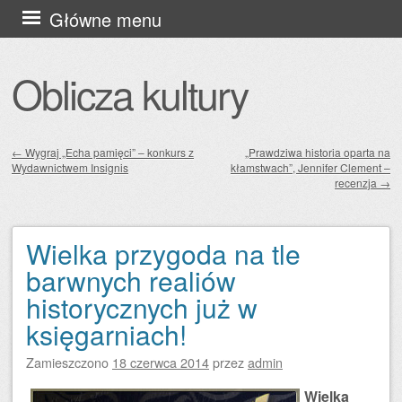
Przejdź
Główne menu
do
treści
Oblicza kultury
←
Wygraj „Echa pamięci” – konkurs z
„Prawdziwa historia oparta na
Wydawnictwem Insignis
kłamstwach”, Jennifer Clement –
Zobacz wpisy
recenzja
→
Wielka przygoda na tle
barwnych realiów
historycznych już w
księgarniach!
Zamieszczono
18 czerwca 2014
przez
admin
Wielka