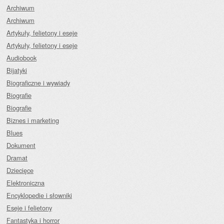
Archiwum
Archiwum
Artykuły, felietony i eseje
Artykuły, felietony i eseje
Audiobook
Bijatyki
Biograficzne i wywiady
Biografie
Biografie
Biznes i marketing
Blues
Dokument
Dramat
Dziecięce
Elektroniczna
Encyklopedie i słowniki
Eseje i felietony
Fantastyka i horror