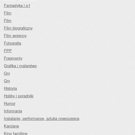
Fantastyka i s-f
Film
Film
Film biograficzny
Film wojenny
Fotografia
FPP
Fragmenty
Grafika i malarstwo
Gry
Gry
Historia
Hobby i poradniki
Humor
Informacja
Instalacje, performance, sztuka nowoczesna
Karciane
Kino familijne