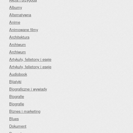
Albumy
Alternatywna
Anime
Animowane filmy
Architektura
Archiwum
Archiwum
Artykuły, felietony i eseje
Artykuły, felietony i eseje
Audiobook
Bijatyki
Biograficzne i wywiady
Biografie
Biografie
Biznes i marketing
Blues
Dokument