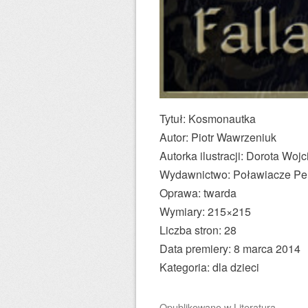
Tytuł: Kosmonautka
Autor: Piotr Wawrzeniuk
Autorka ilustracji: Dorota Wo
Wydawnictwo: Poławiacze Pe
Oprawa: twarda
Wymiary: 215×215
Liczba stron: 28
Data premiery: 8 marca 2014
Kategoria: dla dzieci
Opublikowano
w
Literatura