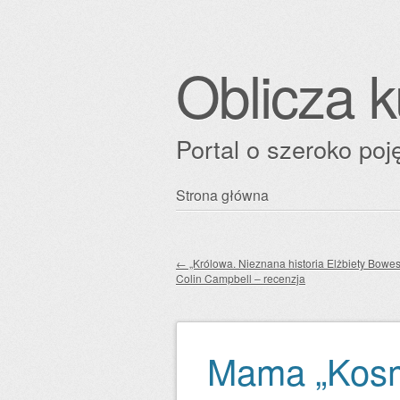
Oblicza k
Portal o szeroko poję
Przejdź
Strona główna
Główne menu
do
treści
←
„Królowa. Nieznana historia Elżbiety Bowes
Colin Campbell – recenzja
Zobacz wpisy
Mama „Kosm