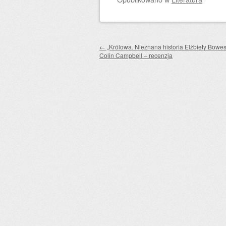
Zobacz wpisy
←
„Królowa. Nieznana historia Elżbiety Bowes
Colin Campbell – recenzja