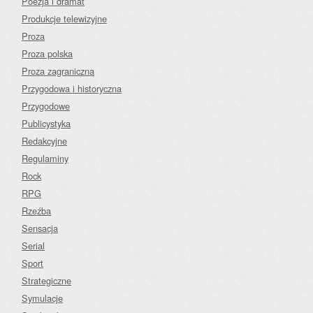
Poezja i dramat
Produkcje telewizyjne
Proza
Proza polska
Proza zagraniczna
Przygodowa i historyczna
Przygodowe
Publicystyka
Redakcyjne
Regulaminy
Rock
RPG
Rzeźba
Sensacja
Serial
Sport
Strategiczne
Symulacje