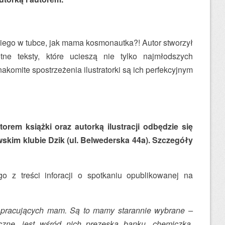
kiego w tubce, jak mama kosmonautka?! Autor stworzył
tne teksty, które ucieszą nie tylko najmłodszych
nakomite spostrzeżenia ilustratorki są ich perfekcyjnym
!
rem książki oraz autorką ilustracji odbędzie się
wskim klubie Dzik (ul. Belwederska 44a). Szczegóły
 z treści inforacji o spotkaniu opublikowanej na
 pracujących mam. Są to mamy starannie wybrane –
czne, jest wśród nich prezeska banku, chemiczka,