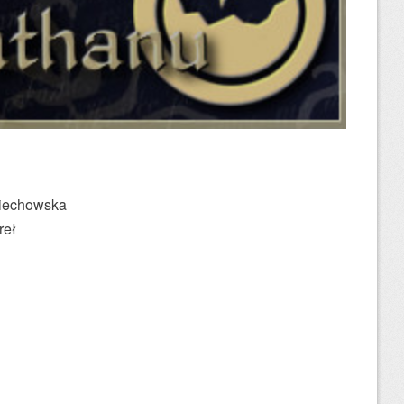
jciechowska
reł