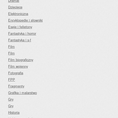
Dramat
Dziecięce
Elektroniczna
Encyklopedie i słowniki
Eseje i felietony
Fantastyka i horror
Fantastyka i s-f
Film
Film
Film biograficzny
Film wojenny
Fotografia
FPP
Fragmenty
Grafika i malarstwo
Gry
Gry
Historia