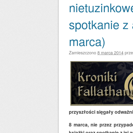
nietuzinkowe
spotkanie z 
marca)
Zamieszczono
8 marca 2014
prz
przyszłości sięgały odważni
8 marca, nie przez przypad
książki oraz spotkanie z jej 