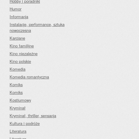
Hobby i poradniki
Humor
Informacja
Instalacje, performance, sztuka
nowoczesna
Karciane
Kino familijne
Kino niezależne
Kino polskie
Komedia
Komedia romantyczna
Komiks
Komiks
Kostiumowy
Kryminał
Kryminał, thriller, sensacja
Kultura i podróże
Literatura
Literatura