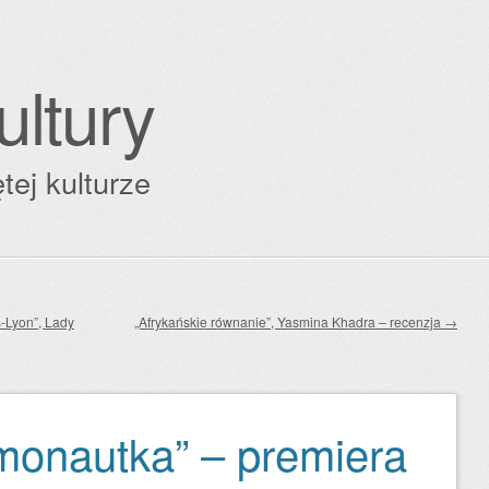
ultury
tej kulturze
-Lyon”, Lady
„Afrykańskie równanie”, Yasmina Khadra – recenzja
→
onautka” – premiera