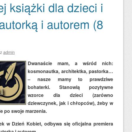
j książki dla dzieci i
autorką i autorem (8
ez
admin
Dwanaście mam, a wśród nich:
kosmonautka, architektka, pastorka…
– nasze mamy to prawdziwe
bohaterki. Stanowią pozytywne
wzorce dla dzieci (zarówno
dziewczynek, jak i chłopców), żeby w
e po swoje marzenia.
ek w Dzień Kobiet, odbywa się oficjalna premiera
autorką i autorem.