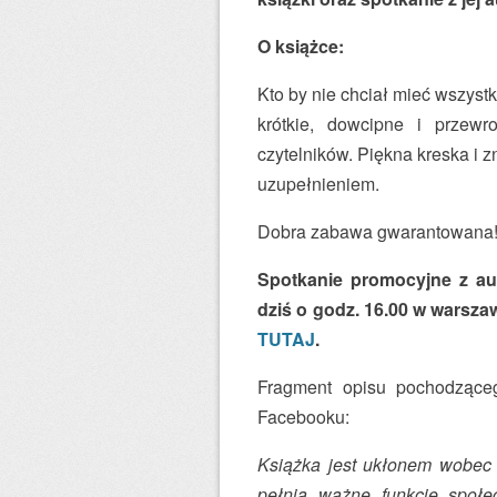
O książce:
Kto by nie chciał mieć wszyst
krótkie, dowcipne i przewro
czytelników. Piękna kreska i z
uzupełnieniem.
Dobra zabawa gwarantowana
Spotkanie promocyjne z auto
dziś o godz. 16.00 w warsza
TUTAJ
.
Fragment opisu pochodzącego
Facebooku:
Książka jest ukłonem wobec
pełnią ważne funkcje społe