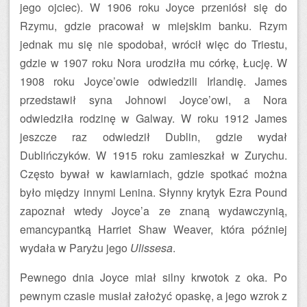
jego ojciec). W 1906 roku Joyce przeniósł się do
Rzymu, gdzie pracował w miejskim banku. Rzym
jednak mu się nie spodobał, wrócił więc do Triestu,
gdzie w 1907 roku Nora urodziła mu córkę, Łucję. W
1908 roku Joyce’owie odwiedzili Irlandię. James
przedstawił syna Johnowi Joyce’owi, a Nora
odwiedziła rodzinę w Galway. W roku 1912 James
jeszcze raz odwiedził Dublin, gdzie wydał
Dublińczyków. W 1915 roku zamieszkał w Zurychu.
Często bywał w kawiarniach, gdzie spotkać można
było między innymi Lenina. Słynny krytyk Ezra Pound
zapoznał wtedy Joyce’a ze znaną wydawczynią,
emancypantką Harriet Shaw Weaver, która później
wydała w Paryżu jego
Ulissesa
.
Pewnego dnia Joyce miał silny krwotok z oka. Po
pewnym czasie musiał założyć opaskę, a jego wzrok z