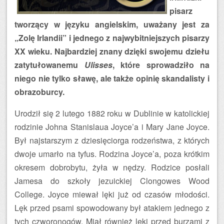
pisarz
tworzący w języku angielskim, uważany jest za
„Zolę Irlandii” i jednego z najwybitniejszych pisarzy
XX wieku.
Najbardziej znany dzięki swojemu dziełu
zatytułowanemu
Ulisses
, które sprowadziło na
niego nie tylko sławę, ale także opinię skandalisty i
obrazoburcy.
Urodził się 2 lutego 1882 roku w Dublinie w katolickiej
rodzinie Johna Stanislaua Joyce’a i Mary Jane Joyce.
Był najstarszym z dziesięciorga rodzeństwa, z których
dwoje umarło na tyfus. Rodzina Joyce’a, poza krótkim
okresem dobrobytu, żyła w nędzy. Rodzice posłali
Jamesa do szkoły jezuickiej Clongowes Wood
College. Joyce miewał lęki już od czasów młodości.
Lęk przed psami spowodowany był atakiem jednego z
tych czworonogów. Miał również lęki przed burzami z