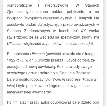
pornograficzne i nieprzyzwoite. W Stanach
Zjednoczonych palono nakład publicznie, a na
Wyspach Brytyjskich zakazano dystrybucji książek. Na
podstawie badań statystycznych przeprowadzonych w
Stanach Zjednoczonych w latach 20′ XX wieku
stwierdzono, że ze względu na specyficzny, trudny styl
Ulissesa
, większość czytelników nie czytała książki.
Po napisaniu
Ulissesa
(powieść ukazała się 2 lutego
1922 roku, w dniu urodzin pisarza), Joyce ogłosił, że
pracuje nad nową powieścią. Poznał wtedy swego
przyszłego ucznia i sekretarza, Samuela Becketta.
Dzieło nosiło roboczy tytuł
Work in progress
(
Praca w
toku
) i było publikowane fragmentami w gazetach
amerykańskiej awangardy.
Po 17 latach pracy autor opublikował całe dzieło pod