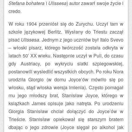
Stefana bohatera
i
Ulissesa
) autor zawarł swoje życie i
credo.
W roku 1904 przeniósł się do Zurychu. Uczył tam w
szkole językowej Berlitz. Wysłany do Triestu zaczął
pisać
Ulissesa
. Jednym z jego uczniów był Italo Svevo
– włoski pisarz, którego twórczość została odkryta w
latach 50′ XX wieku. Następnie uczył w Puli, do czasu
gdy Austriacy, po wykryciu siatki szpiegowskiej,
postanowili wysiedlić wszystkich obcych. Po roku Nora
urodziła Giorgio (w domu Joyce’ów mówiło się po
włosku, stąd włoska wersja imienia). Często pomagał
mu jego młodszy brat, Stanisław Joyce, którego w
książkach James opisuje jako natręta. Po urodzeniu
Giorgia Stanisław chciał dołączyć do Joyce’ów w
Trieście. Stanisław opiekował się starszym bratem
dbając o jego zdrowie (Joyce sięgał po alkohol jak