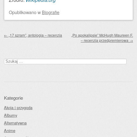
Opublikowano
w
Biografie
Zobacz wpisy
←
„17 szram”, antologia – recenzja
„Po apokalipsie” McHugh Maureen F.
– recenzja przedpremierowa
→
Szukaj:
Kategorie
Akcja i przygoda
Albumy
Alternatywna
Anime