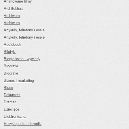
Animowane filmy
Architektura
Archiwum
Archiwum
Artykuły, felietony i eseje
Artykuły, felietony i eseje
Audiobook
Bijatyki
Biograficzne i wywiady
Biografie
Biografie
Biznes i marketing
Blues
Dokument
Dramat
Dziecięce
Elektroniczna
Encyklopedie i słowniki