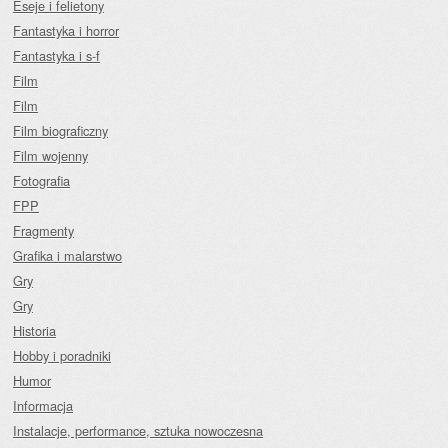
Eseje i felietony
Fantastyka i horror
Fantastyka i s-f
Film
Film
Film biograficzny
Film wojenny
Fotografia
FPP
Fragmenty
Grafika i malarstwo
Gry
Gry
Historia
Hobby i poradniki
Humor
Informacja
Instalacje, performance, sztuka nowoczesna