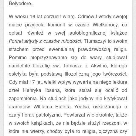
Belvedere.
W wieku 16 lat porzucił wiarę. Odmówił wtedy swojej
matce przyjęcia komunii w czasie Wielkanocy, co
opisał również w swej autobiograficznej książce
Portret artysty z czasów młodości
. Tłumaczył to swoim
strachem przed ewentualną prawdziwością religii.
Pomimo nieprzyznawania się do wiary, studiował
namiętnie filozofię św. Tomasza z Akwinu, którego
estetyka była podstawą filozoficzną jego twórczości.
Gdy miał 17 lat, wielki wpływ wywarła na niego lektura
dzieł Henryka Ibsena, które starał się ocalić od
zapomnienia. Na studiach jako jedyny nie krytykował
dramatów Williama Butlera Yeatsa, oskarżanego o
czary i brak patriotyzmu. Powtarzał wielokrotnie, także
w swoich książkach, że nie będzie służył rzeczom, w
które nie wierzy, choćby była to religia, ojczyzna czy