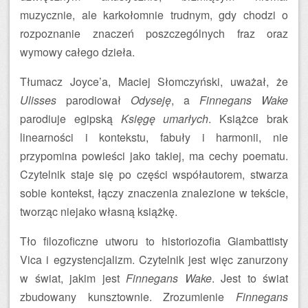
muzycznie, ale karkołomnie trudnym, gdy chodzi o
rozpoznanie znaczeń poszczególnych fraz oraz
wymowy całego dzieła.
Tłumacz Joyce’a, Maciej Słomczyński, uważał, że
Ulisses
parodiował
Odyseję
, a
Finnegans Wake
parodiuje egipską
Księgę umarłych
. Książce brak
linearności i kontekstu, fabuły i harmonii, nie
przypomina powieści jako takiej, ma cechy poematu.
Czytelnik staje się po części współautorem, stwarza
sobie kontekst, łączy znaczenia znalezione w tekście,
tworząc niejako własną książkę.
Tło filozoficzne utworu to historiozofia Giambattisty
Vica i egzystencjalizm. Czytelnik jest więc zanurzony
w świat, jakim jest
Finnegans Wake
. Jest to świat
zbudowany kunsztownie. Zrozumienie
Finnegans