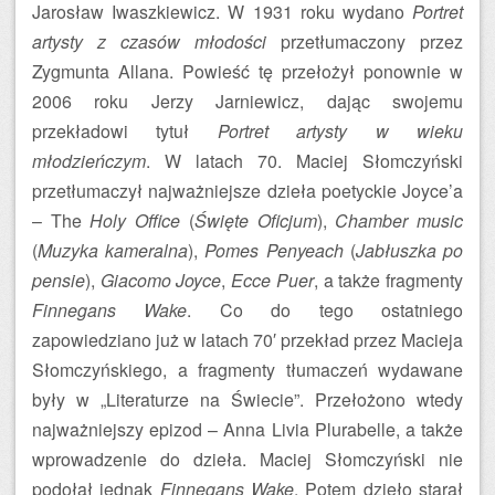
Jarosław Iwaszkiewicz. W 1931 roku wydano
Portret
artysty z czasów młodości
przetłumaczony przez
Zygmunta Allana. Powieść tę przełożył ponownie w
2006 roku Jerzy Jarniewicz, dając swojemu
przekładowi tytuł
Portret artysty w wieku
młodzieńczym
. W latach 70. Maciej Słomczyński
przetłumaczył najważniejsze dzieła poetyckie Joyce’a
– The
Holy Office
(
Święte Oficjum
),
Chamber music
(
Muzyka kameralna
),
Pomes Penyeach
(
Jabłuszka po
pensie
),
Giacomo Joyce
,
Ecce Puer
, a także fragmenty
Finnegans Wake
. Co do tego ostatniego
zapowiedziano już w latach 70′ przekład przez Macieja
Słomczyńskiego, a fragmenty tłumaczeń wydawane
były w „Literaturze na Świecie”. Przełożono wtedy
najważniejszy epizod – Anna Livia Plurabelle, a także
wprowadzenie do dzieła. Maciej Słomczyński nie
podołał jednak
Finnegans Wake
. Potem dzieło starał