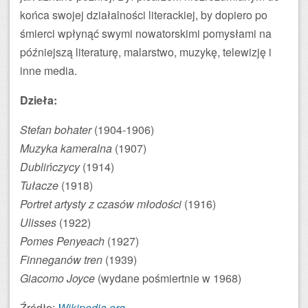
końca swojej działalności literackiej, by dopiero po
śmierci wpłynąć swymi nowatorskimi pomysłami na
późniejszą literaturę, malarstwo, muzykę, telewizję i
inne media.
Dzieła:
Stefan bohater
(1904-1906)
Muzyka kameralna
(1907)
Dublińczycy
(1914)
Tułacze
(1918)
Portret artysty z czasów młodości
(1916)
Ulisses
(1922)
Pomes Penyeach
(1927)
Finneganów tren
(1939)
Giacomo Joyce
(wydane pośmiertnie w 1968)
Źródło:
Wikipedia.org