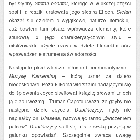
był słynny
Stefan bohater
, którego w większej części
spalił, a resztki uratowała jego siostra Eileen.
Stefan
okazał się dziełem o wyjątkowej naturze literackiej.
Już bowiem tam pisarz wprowadza elementy, które
stanowią o jego charakterystycznym stylu –
mistrzowskie użycie czasu w dziele literackim oraz
wprowadzenie strumienia świadomości.
Następnie pisał wiersze miłosne i neoromantyczne –
Muzykę Kameralną
– którą uznał za dzieło
niedoskonałe. Poza kilkoma wierszami nadającymi się
do śpiewania Joyce skwitował książkę słowami „niech
ją diabli wezmą”. Truman Capote uważa, że gdyby nie
następne dzieło Joyce’a,
Dublińczycy
, nigdy nie
napisałby on
Ulissesa
, nazywając tamto „ćwiczeniem
palców”.
Dublińczycy
stali się mistrzowską pozycją w
gatunku opowiadań. Szczególnie zwraca uwagę