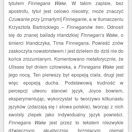
tytułem
Finnegans Wake
. W takim zapisie, bez
apostrofu, tytuł jest celowo nieostry; może znaczyć
Czuwanie przy
[
zmarłym
]
Finneganie
, a w tłumaczeniu
Krzysztofa Bartnickiego –
Finneganów tren
. Odnosił
się do znanej ballady irlandzkiej
Finnegan’s Wake
, o
śmierci Irlandczyka, Tima Finnegana. Powieść znów
zaskoczyła nowatorstwem i jest dziełem do dziś nie do
końca zrozumianym. Komentowano metaforycznie, że
Ulisses
był dniem człowieka, a
Finnegans Wake
jest
jego nocą. Ten pierwszy był epopeją ciała, drugi jest
więc epopeją ducha. Podstawową trudność w
percepcji utworu stanowi język, Joyce bowiem,
eksperymentując, wykorzystał tu tworzywo kilkunastu
języków (zdarzają się i słowa polskie), tworząc z nich
swoisty zlepek jako indywidualny język powieści.
Finnegans Wake
jest przez to tekstem niezwykle
dźwięcznym akustycznie, brzmiącym niemal