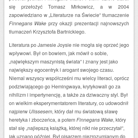
się przełożyć Tomasz Mirkowicz, a w 2004
zapowiedziano w „Literaturze na Świecie” tłumaczenie
Finnegans Wake
przy okazji prezentacji najnowszych
tłumaczeń Krzysztofa Bartnickiego.
Literatura po Jamesie Joysie nie mogła się oprzeć jego
wpływowi. Był on bowiem, jak mówił o sobie,
„największym maszynistą świata” i znany jest jako
największy egocentryk i arogant swojego czasu.
Niemal wszyscy współcześni mu wielcy literaci, oprócz
podziwiającego go Hemingwaya, krytykowali go za
nihilizm i impertynencję, a także za dziwaczny styl. Był
on wielkim eksperymentatorem literatury, co udowodnił
najpierw
Ulissesem
, który dał mu światową sławę
heretyka i zboczeńca, a potem
Finnegans Wake
, który
stał się „najlepszą książką, której nikt nie przeczytał”,
jak uznano później. Był pisarzem niezrozumianym do