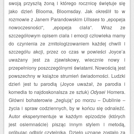
swoją przyszłą żoną i którego rocznicę świętuje się
jako dzień Blooma, Bloomsday. Jak określił to w
rozmowie z Janem Parandowskim
Ulisses
to „epopeja
nowoczesności”, „epopeja ciała”. Wraz ze
szczegółowym opisem ciała i emocji człowieka mamy
do czynienia ze zmitologizowaniem każdej chwili i
szczegółu akcji, przez co czas w powieści Joyce’a
uważany jest za zjawiskowy, wiecznie nowy i
przepełniony poszczególnymi światami. Nowością jest
powszechny w książce strumień świadomości. Ludzki
dzień jest tu parodią (Joyce uważał, że parodia i
komedia to najdoskonalsza ze sztuk)
Odysei
Homera.
Główni bohaterowie „żeglują” po morzu – Dublinie –
życia i spraw codziennych, by w końcu się odnaleźć.
Autor eksperymentuje w każdym epizodzie (których
jest osiemnaście) pisząc innym stylem i metodą,
próbując odbiór czytelnika. Dzieło uznane zostało za