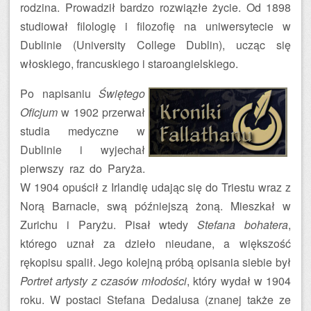
rodzina. Prowadził bardzo rozwiązłe życie. Od 1898
studiował filologię i filozofię na uniwersytecie w
Dublinie (University College Dublin), ucząc się
włoskiego, francuskiego i staroangielskiego.
Po napisaniu
Świętego
Oficjum
w 1902 przerwał
studia medyczne w
Dublinie i wyjechał
pierwszy raz do Paryża.
W 1904 opuścił z Irlandię udając się do Triestu wraz z
Norą Barnacle, swą późniejszą żoną. Mieszkał w
Zurichu i Paryżu. Pisał wtedy
Stefana bohatera
,
którego uznał za dzieło nieudane, a większość
rękopisu spalił. Jego kolejną próbą opisania siebie był
Portret artysty z czasów młodości
, który wydał w 1904
roku. W postaci Stefana Dedalusa (znanej także ze