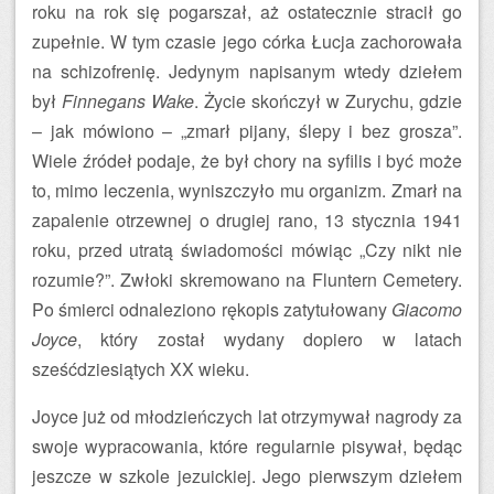
roku na rok się pogarszał, aż ostatecznie stracił go
zupełnie. W tym czasie jego córka Łucja zachorowała
na schizofrenię. Jedynym napisanym wtedy dziełem
był
Finnegans Wake
. Życie skończył w Zurychu, gdzie
– jak mówiono – „zmarł pijany, ślepy i bez grosza”.
Wiele źródeł podaje, że był chory na syfilis i być może
to, mimo leczenia, wyniszczyło mu organizm. Zmarł na
zapalenie otrzewnej o drugiej rano, 13 stycznia 1941
roku, przed utratą świadomości mówiąc „Czy nikt nie
rozumie?”. Zwłoki skremowano na Fluntern Cemetery.
Po śmierci odnaleziono rękopis zatytułowany
Giacomo
Joyce
, który został wydany dopiero w latach
sześćdziesiątych XX wieku.
Joyce już od młodzieńczych lat otrzymywał nagrody za
swoje wypracowania, które regularnie pisywał, będąc
jeszcze w szkole jezuickiej. Jego pierwszym dziełem