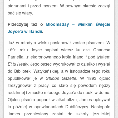
piorunami i przed morzem. W pewnym okresie zaczął
bać się wiary.
Przeczytaj też o
Bloomsday – wielkim święcie
Joyce’a w Irlandii
.
Już w młodym wieku postanowił zostać pisarzem. W
1891 roku Joyce napisał wiersz ku czci Charlesa
Parnella, „niekoronowanego króla Irlandii” pod tytułem
Et tu Healy
. Jego ojciec wydrukował to dziełko i wysłał
do Biblioteki Watykańskiej, a w listopadzie tego roku
opublikował je w
Stubbs Gazette
. W 1893 ojciec
zrezygnował z pracy, co stało się powodem nędzy
rodzinnej i zmusiło młodego Joyce’a do nauki w domu.
Ojciec pisarza popadł w alkoholizm, James opisywał
to później w opowiadaniach Dublińczycy. Następnie
James przeniesiony został do szkoły jezuickiej