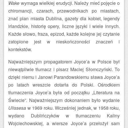
Wake
wymaga wielkiej erudycji. Należy mieć pojęcie o
chiromancji, czarach, przewodnikach po miastach,
znać plan miasta Dublina, gazety dla kobiet, legendy
irlandzkie, historię opery, liczne języki i wiele innych.
Każde słowo, fraza, epizod, każde kolejne jej czytanie
zatopione jest w nieskończoności znaczeń i
kontekstów.
Najważniejszym propagatorem Joyce’a w Polsce był
niewątpliwie tłumacz i pisarz Maciej Słomczyński. To
dzięki niemu i Janowi Parandowskiemu sława Joyce’a
po latach wreszcie dotarła do Polski. Ośrodkiem
tłumaczenia Joyce’a była od początku „Literatura na
Świecie”. Najważniejszym dokonaniem było wydanie
Ulissesa
w 1969 roku. Wcześniej jednak, w 1958 roku,
wydano Dublińczyków w tłumaczeniu Kaliny
Wojciechowskiej, a wiersze Joyce’a przełożył sam