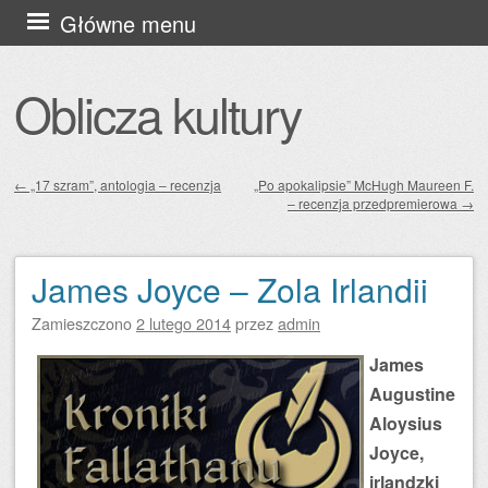
Przejdź
Główne menu
do
treści
Oblicza kultury
←
„17 szram”, antologia – recenzja
„Po apokalipsie” McHugh Maureen F.
– recenzja przedpremierowa
→
Zobacz wpisy
James Joyce – Zola Irlandii
Zamieszczono
2 lutego 2014
przez
admin
James
Augustine
Aloysius
Joyce,
irlandzki