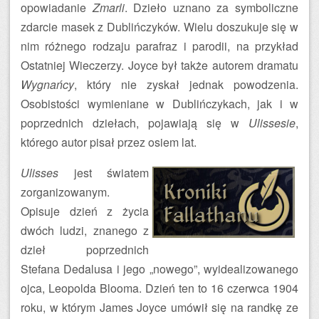
opowiadanie
Zmarli
. Dzieło uznano za symboliczne
zdarcie masek z Dublińczyków. Wielu doszukuje się w
nim różnego rodzaju parafraz i parodii, na przykład
Ostatniej Wieczerzy. Joyce był także autorem dramatu
Wygnańcy
, który nie zyskał jednak powodzenia.
Osobistości wymieniane w Dublińczykach, jak i w
poprzednich dziełach, pojawiają się w
Ulissesie
,
którego autor pisał przez osiem lat.
Ulisses
jest światem
zorganizowanym.
Opisuje dzień z życia
dwóch ludzi, znanego z
dzieł poprzednich
Stefana Dedalusa i jego „nowego”, wyidealizowanego
ojca, Leopolda Blooma. Dzień ten to 16 czerwca 1904
roku, w którym James Joyce umówił się na randkę ze