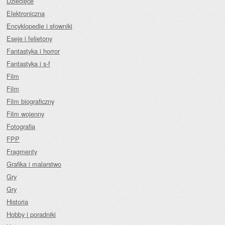
Dziecięce
Elektroniczna
Encyklopedie i słowniki
Eseje i felietony
Fantastyka i horror
Fantastyka i s-f
Film
Film
Film biograficzny
Film wojenny
Fotografia
FPP
Fragmenty
Grafika i malarstwo
Gry
Gry
Historia
Hobby i poradniki