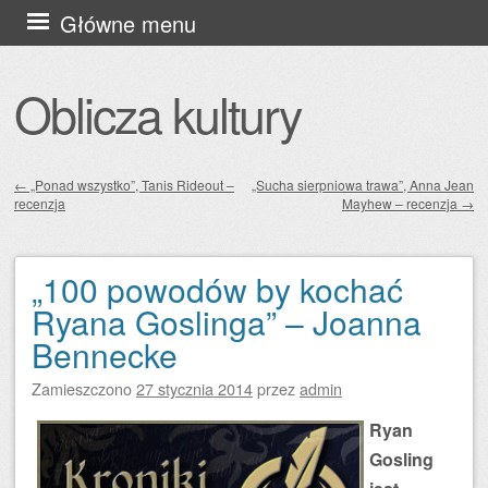
Przejdź
Główne menu
do
treści
Oblicza kultury
←
„Ponad wszystko”, Tanis Rideout –
„Sucha sierpniowa trawa”, Anna Jean
recenzja
Mayhew – recenzja
→
Zobacz wpisy
„100 powodów by kochać
Ryana Goslinga” – Joanna
Bennecke
Zamieszczono
27 stycznia 2014
przez
admin
Ryan
Gosling