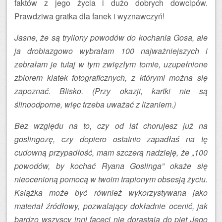
faktów z jego życia i dużo dobrych dowcipów.
Prawdziwa gratka dla fanek i wyznawczyń!
Jasne, że są tryliony powodów do kochania Gosa, ale
ja drobiazgowo wybrałam 100 najważniejszych i
zebrałam je tutaj w tym zwięzłym tomie, uzupełnione
zbiorem klatek fotograficznych, z którymi można się
zapoznać. Blisko. (Przy okazji, kartki nie są
ślinoodporne, więc trzeba uważać z lizaniem.)
Bez względu na to, czy od lat chorujesz już na
goslingozę, czy dopiero ostatnio zapadłaś na tę
cudowną przypadłość, mam szczerą nadzieję, że „100
powodów, by kochać Ryana Goslinga” okaże się
nieocenioną pomocą w twoim trapionym obsesją życiu.
Książka może być również wykorzystywana jako
materiał źródłowy, pozwalający dokładnie ocenić, jak
bardzo wszyscy inni faceci nie dorastają do pięt Jego