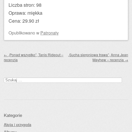
Liczba stron: 98
Oprawa: miękka
Cena: 29.90 zł
Opublikowano
w
Patronaty
Zobacz wpisy
←
„Ponad wszystko”, Tanis Rideout –
„Sucha sierpniowa trawa”, Anna Jean
recenzja
Mayhew – recenzja
→
Szukaj:
Kategorie
Akcja i przygoda
Albumy