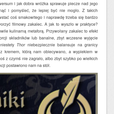
ersum i jak dobra wróżka sprawuje piecze nad jego
ąć i pomyśleć, że lepiej być nie mogło. Z takich
wstać coś smakowitego i naprawdę trzeba się bardzo
worzyć filmowy zakalec. A jak to wyszło w praktyce?
wile kulinarną metaforą. Przywołany zakalec to efekt
orcji składników lub banalne, zbyt wczesne wyjęcie
 niestety
Thor
niebezpiecznie balansuje na granicy
 z kremem, którą nam obiecywano, a wypiekiem w
oś z czymś nie zagrało, albo zbyt szybko po wielkich
cji postawiono nam na stół.