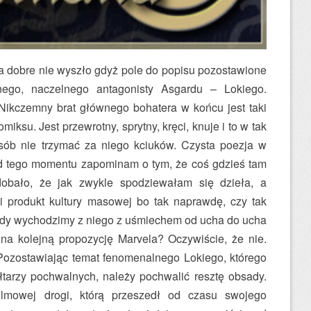
na dobre nie wyszło gdyż pole do popisu pozostawione
nego, naczelnego antagonisty Asgardu – Lokiego.
. Nikczemny brat głównego bohatera w końcu jest taki
omiksu. Jest przewrotny, sprytny, kręci, knuje i to w tak
osób nie trzymać za niego kciuków. Czysta poezja w
od tego momentu zapominam o tym, że coś gdzieś tam
obało, że jak zwykle spodziewałam się dzieła, a
 produkt kultury masowej bo tak naprawdę, czy tak
, gdy wychodzimy z niego z uśmiechem od ucha do ucha
 na kolejną propozycję Marvela? Oczywiście, że nie.
 Pozostawiając temat fenomenalnego Lokiego, którego
ołtarzy pochwalnych, należy pochwalić resztę obsady.
ilmowej drogi, którą przeszedł od czasu swojego