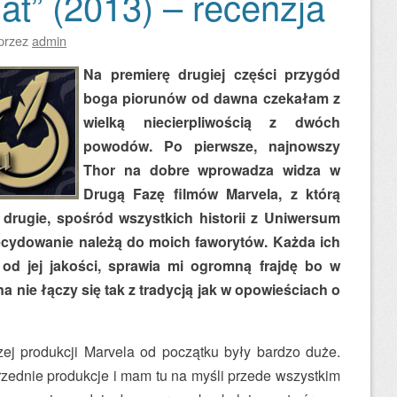
at” (2013) – recenzja
przez
admin
Na premierę drugiej części przygód
boga piorunów od dawna czekałam z
wielką niecierpliwością z dwóch
powodów. Po pierwsze, najnowszy
Thor na dobre wprowadza widza w
Drugą Fazę filmów Marvela, z którą
o drugie, spośród wszystkich historii z Uniwersum
ecydowanie należą do moich faworytów. Każda ich
 od jej jakości, sprawia mi ogromną frajdę bo w
na nie łączy się tak z tradycją jak w opowieściach o
j produkcji Marvela od początku były bardzo duże.
rzednie produkcje i mam tu na myśli przede wszystkim