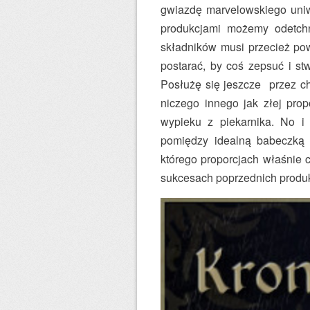
gwiazdę marvelowskiego uniw
produkcjami możemy odetchn
składników musi przecież po
postarać, by coś zepsuć i st
Posłużę się jeszcze przez ch
niczego innego jak złej prop
wypieku z piekarnika. No i
pomiędzy idealną babeczką
którego proporcjach właśnie c
sukcesach poprzednich produk