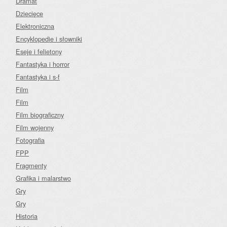
Dramat
Dziecięce
Elektroniczna
Encyklopedie i słowniki
Eseje i felietony
Fantastyka i horror
Fantastyka i s-f
Film
Film
Film biograficzny
Film wojenny
Fotografia
FPP
Fragmenty
Grafika i malarstwo
Gry
Gry
Historia