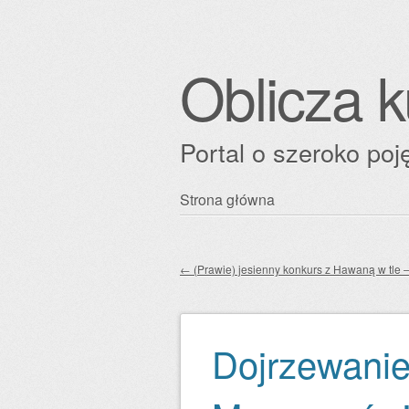
Oblicza k
Portal o szeroko poję
Przejdź
Strona główna
Główne menu
do
treści
←
(Prawie) jesienny konkurs z Hawaną w tle –
Zobacz wpisy
Dojrzewanie