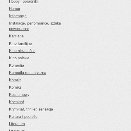
Hobby i poradniki
Humor
Informacja
Instalacje, performance, sztuka
nowoczesna
Karciane
Kino familijne
Kino niezależne
Kino polskie
Komedia
Komedia romantyczna
Komiks
Komiks
Kostiumowy
Kryminał
Kryminał, thriller, sensacja
Kultura i podróże
Literatura
Literatura