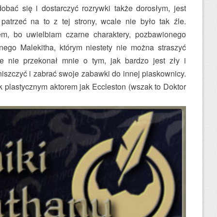
dobać się i dostarczyć rozrywki także dorosłym, jest
 patrzeć na to z tej strony, wcale nie było tak źle.
em, bo uwielbiam czarne charaktery, pozbawionego
nego Malekitha, którym niestety nie można straszyć
e nie przekonał mnie o tym, jak bardzo jest zły i
iszczyć i zabrać swoje zabawki do innej piaskownicy.
k plastycznym aktorem jak Eccleston (wszak to Doktor