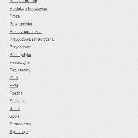
Poezja i dramat
Produkcje telewizyjne
Proza
Proza polska
Proza zagraniczna
Przygodowa i historyczna
Przygodowe
Publicystyka
Redakcyjne
Regulaminy
Rock
RPG
Rzeźba
Sensacja
Serial
Sport
Strategiczne
Symulacje