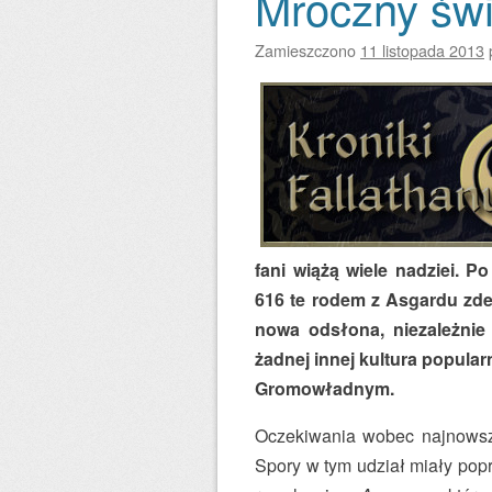
Mroczny świ
Zamieszczono
11 listopada 2013
fani wiążą wiele nadziei. P
616 te rodem z Asgardu zd
nowa odsłona, niezależnie
żadnej innej kultura popular
Gromowładnym.
Oczekiwania wobec najnowsze
Spory w tym udział miały pop