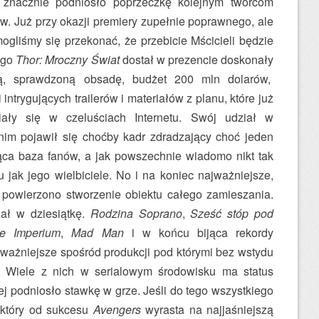
e znacznie podniosło poprzeczkę kolejnym twórcom
w. Już przy okazji premiery zupełnie poprawnego, ale
ogliśmy się przekonać, że przebicie Mścicieli będzie
ego
Thor: Mroczny Świat
dostał w prezencie doskonały
jną, sprawdzoną obsadę, budżet 200 mln dolarów,
ntrygujących trailerów i materiałów z planu, które już
ały się w czeluściach Internetu. Swój udział w
nim pojawił się choćby kadr zdradzający choć jeden
ąca baza fanów, a jak powszechnie wiadomo nikt tak
 jak jego wielbiciele. No i na koniec najważniejsze,
 powierzono stworzenie obiektu całego zamieszania.
rzał w dziesiątkę.
Rodzina Soprano
,
Sześć stóp pod
ie Imperium
,
Mad Man
i w końcu bijąca rekordy
jważniejsze spośród produkcji pod którymi bez wstydu
. Wiele z nich w serialowym środowisku ma status
iej podniosło stawkę w grze. Jeśli do tego wszystkiego
który od sukcesu
Avengers
wyrasta na najjaśniejszą