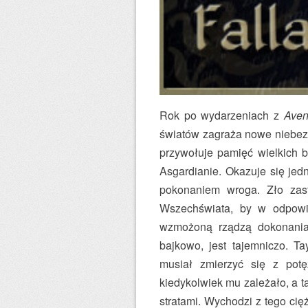
Rok po wydarzeniach z
Aven
światów zagraża nowe niebezp
przywołuje pamięć wielkich bi
Asgardianie. Okazuje się jedn
pokonaniem wroga. Zło zas
Wszechświata, by w odpow
wzmożoną rządzą dokonania 
bajkowo, jest tajemniczo. T
musiał zmierzyć się z pot
kiedykolwiek mu zależało, a t
stratami. Wychodzi z tego cię