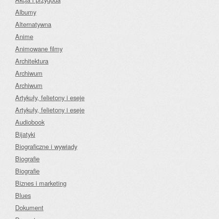
Albumy
Alternatywna
Anime
Animowane filmy
Architektura
Archiwum
Archiwum
Artykuły, felietony i eseje
Artykuły, felietony i eseje
Audiobook
Bijatyki
Biograficzne i wywiady
Biografie
Biografie
Biznes i marketing
Blues
Dokument