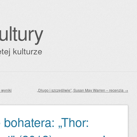
ultury
tej kulturze
 wyniki
„Długo i szczęśliwie”, Susan May Warren – recenzja
→
 bohatera: „Thor: