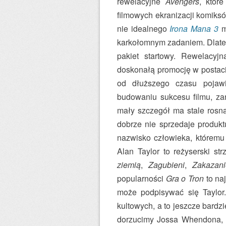
rewelacyjne
Avengers
, któr
filmowych ekranizacji komiksó
nie idealnego
Irona Mana 3
m
karkołomnym zadaniem. Dlat
pakiet startowy. Rewelacy
doskonałą promocję w postaci i
od dłuższego czasu pojawi
budowaniu sukcesu filmu, za
mały szczegół ma stale rosn
dobrze nie sprzedaje produktu
nazwisko człowieka, któremu
Alan Taylor to reżyserski st
ziemią
,
Zagubieni
,
Zakazan
popularności
Gra o Tron
to na
może podpisywać się Taylor
kultowych, a to jeszcze bardz
dorzucimy Jossa Whendona, 