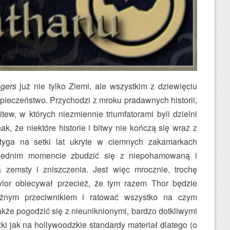
gers
już nie tylko Ziemi, ale wszystkim z dziewięciu
ieczeństwo. Przychodzi z mroku pradawnych historii,
tew, w których niezmiennie triumfatorami byli dzielni
ak, że niektóre historie i bitwy nie kończą się wraz z
tyga na setki lat ukryte w ciemnych zakamarkach
iednim momencie zbudzić się z niepohamowaną i
zemsty i zniszczenia. Jest więc mrocznie, trochę
aylor obiecywał przecież, że tym razem Thor będzie
ężnym przeciwnikiem i ratować wszystko na czym
akże pogodzić się z nieuniknionymi, bardzo dotkliwymi
żki jak na hollywoodzkie standardy materiał dlatego (o