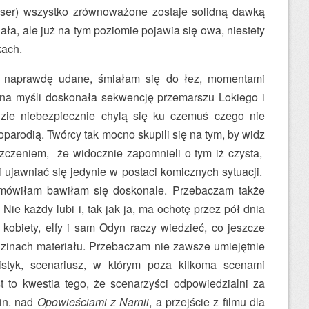
ser) wszystko zrównoważone zostaje solidną dawką
ała, ale już na tym poziomie pojawia się owa, niestety
kach.
 naprawdę udane, śmiałam się do łez, momentami
 na myśli doskonała sekwencję przemarszu Lokiego i
zie niebezpiecznie chylą się ku czemuś czego nie
parodią. Twórcy tak mocno skupili się na tym, by widz
iszczeniem, że widocznie zapomnieli o tym iż czysta,
 ujawniać się jedynie w postaci komicznych sytuacji.
 mówiłam bawiłam się doskonale. Przebaczam także
 Nie każdy lubi i, tak jak ja, ma ochotę przez pół dnia
 kobiety, elfy i sam Odyn raczy wiedzieć, co jeszcze
inach materiału. Przebaczam nie zawsze umiejętnie
istyk, scenariusz, w którym poza kilkoma scenami
t to kwestia tego, że scenarzyści odpowiedzialni za
in. nad
Opowieściami z Narnii
, a przejście z filmu dla