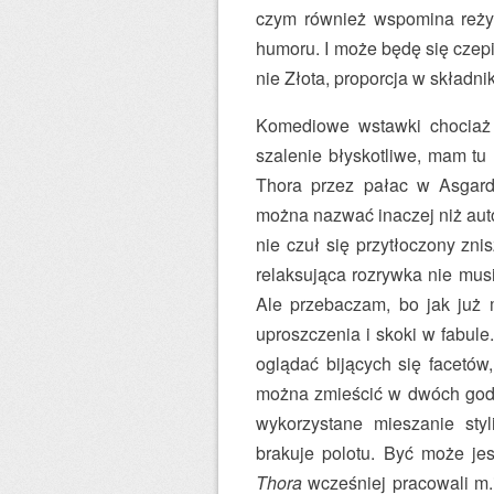
czym również wspomina reży
humoru. I może będę się czepi
nie Złota, proporcja w składni
Komediowe wstawki chociaż
szalenie błyskotliwe, mam tu
Thora przez pałac w Asgard
można nazwać inaczej niż auto
nie czuł się przytłoczony zn
relaksująca rozrywka nie musi
Ale przebaczam, bo jak już
uproszczenia i skoki w fabule.
oglądać bijących się facetów,
można zmieścić w dwóch godz
wykorzystane mieszanie styl
brakuje polotu. Być może jes
Thora
wcześniej pracowali m.