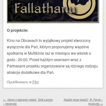
O projekcie:
Kino na Obcasach to wyjątkowy projekt stworzony
wyłącznie dla Pań, którym proponujemy wspólne
spotkania w Multikinie raz w miesiącu we wtorek o
godz.: 20:00. Przed każdym seansem wraz z
Partnerami projektu organizowane są różnego rodzaju
atrakcje dodatkowe dla Pań.
Opublikowano
w
Film
Zobacz wpisy
←
„Grom z jasnego nieba”, Erik Larson
„Każdy musi płacić”, R. Foryś –
– recenzja
recenzja
→