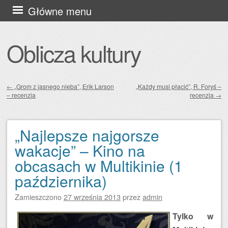
Przejdź
Główne menu
do
treści
Oblicza kultury
←
„Grom z jasnego nieba”, Erik Larson
„Każdy musi płacić”, R. Foryś –
– recenzja
recenzja
→
Zobacz wpisy
„Najlepsze najgorsze
wakacje” – Kino na
obcasach w Multikinie (1
października)
Zamieszczono
27 września 2013
przez
admin
Tylko w