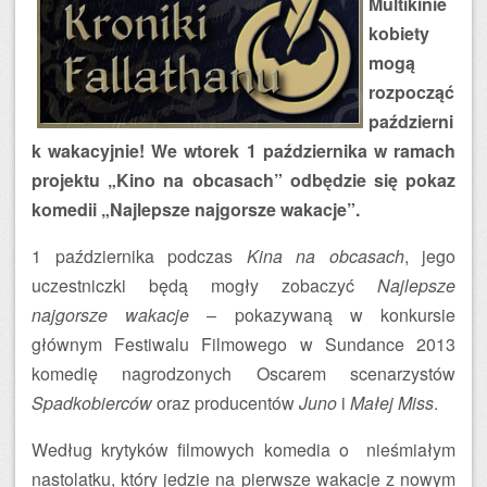
Multikinie
kobiety
mogą
rozpocząć
październi
k wakacyjnie! We wtorek 1 października w ramach
projektu „Kino na obcasach” odbędzie się pokaz
komedii „Najlepsze najgorsze wakacje”.
1 października podczas
Kina na obcasach
, jego
uczestniczki będą mogły zobaczyć
Najlepsze
najgorsze wakacje
– pokazywaną w konkursie
głównym Festiwalu Filmowego w Sundance 2013
komedię nagrodzonych Oscarem scenarzystów
Spadkobierców
oraz producentów
Juno
i
Małej Miss
.
Według krytyków filmowych komedia o nieśmiałym
nastolatku, który jedzie na pierwsze wakacje z nowym