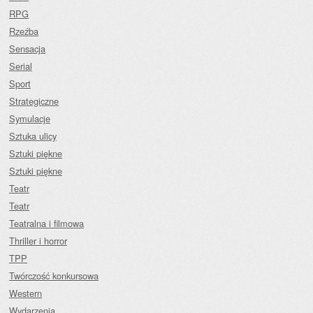
RPG
Rzeźba
Sensacja
Serial
Sport
Strategiczne
Symulacje
Sztuka ulicy
Sztuki piękne
Sztuki piękne
Teatr
Teatr
Teatralna i filmowa
Thriller i horror
TPP
Twórczość konkursowa
Western
Wydarzenia