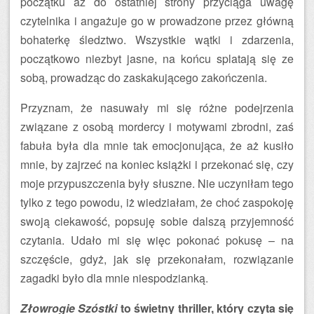
początku aż do ostatniej strony przyciąga uwagę
czytelnika i angażuje go w prowadzone przez główną
bohaterkę śledztwo. Wszystkie wątki i zdarzenia,
początkowo niezbyt jasne, na końcu splatają się ze
sobą, prowadząc do zaskakującego zakończenia.
Przyznam, że nasuwały mi się różne podejrzenia
związane z osobą mordercy i motywami zbrodni, zaś
fabuła była dla mnie tak emocjonująca, że aż kusiło
mnie, by zajrzeć na koniec książki i przekonać się, czy
moje przypuszczenia były słuszne. Nie uczyniłam tego
tylko z tego powodu, iż wiedziałam, że choć zaspokoję
swoją ciekawość, popsuję sobie dalszą przyjemność
czytania. Udało mi się więc pokonać pokusę – na
szczęście, gdyż, jak się przekonałam, rozwiązanie
zagadki było dla mnie niespodzianką.
Złowrogie Szóstki
to świetny thriller, który czyta się