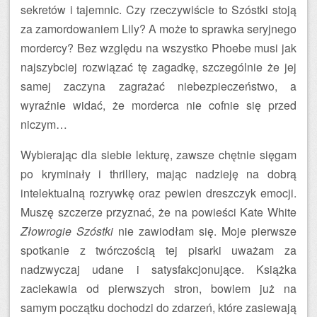
sekretów i tajemnic. Czy rzeczywiście to Szóstki stoją
za zamordowaniem Lily? A może to sprawka seryjnego
mordercy? Bez względu na wszystko Phoebe musi jak
najszybciej rozwiązać tę zagadkę, szczególnie że jej
samej zaczyna zagrażać niebezpieczeństwo, a
wyraźnie widać, że morderca nie cofnie się przed
niczym…
Wybierając dla siebie lekturę, zawsze chętnie sięgam
po kryminały i thrillery, mając nadzieję na dobrą
intelektualną rozrywkę oraz pewien dreszczyk emocji.
Muszę szczerze przyznać, że na powieści Kate White
Złowrogie Szóstki
nie zawiodłam się. Moje pierwsze
spotkanie z twórczością tej pisarki uważam za
nadzwyczaj udane i satysfakcjonujące. Książka
zaciekawia od pierwszych stron, bowiem już na
samym początku dochodzi do zdarzeń, które zasiewają