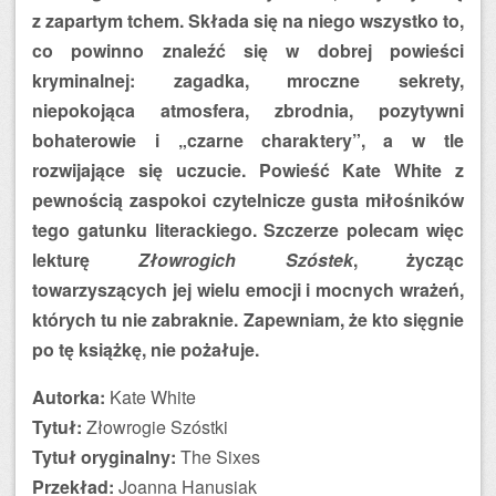
z zapartym tchem. Składa się na niego wszystko to,
co powinno znaleźć się w dobrej powieści
kryminalnej: zagadka, mroczne sekrety,
niepokojąca atmosfera, zbrodnia, pozytywni
bohaterowie i „czarne charaktery”, a w tle
rozwijające się uczucie. Powieść Kate White z
pewnością zaspokoi czytelnicze gusta miłośników
tego gatunku literackiego. Szczerze polecam więc
lekturę
Złowrogich Szóstek
, życząc
towarzyszących jej wielu emocji i mocnych wrażeń,
których tu nie zabraknie. Zapewniam, że kto sięgnie
po tę książkę, nie pożałuje.
Autorka:
Kate White
Tytuł:
Złowrogie Szóstki
Tytuł oryginalny:
The Sixes
Przekład:
Joanna Hanusiak