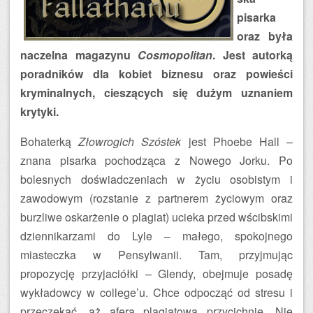
pisarka
oraz była
naczelna magazynu
Cosmopolitan
. Jest autorką
poradników dla kobiet biznesu oraz powieści
kryminalnych, cieszących się dużym uznaniem
krytyki.
Bohaterką
Złowrogich Szóstek
jest Phoebe Hall –
znana pisarka pochodząca z Nowego Jorku. Po
bolesnych doświadczeniach w życiu osobistym i
zawodowym (rozstanie z partnerem życiowym oraz
burzliwe oskarżenie o plagiat) ucieka przed wścibskimi
dziennikarzami do Lyle – małego, spokojnego
miasteczka w Pensylwanii. Tam, przyjmując
propozycję przyjaciółki – Glendy, obejmuje posadę
wykładowcy w college’u. Chce odpocząć od stresu i
przeczekać, aż afera plagiatowa przycichnie. Nie