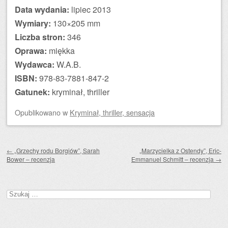
Data wydania:
lipiec 2013
Wymiary:
130×205 mm
Liczba stron:
346
Oprawa:
miękka
Wydawca:
W.A.B.
ISBN:
978-83-7881-847-2
Gatunek:
kryminał, thriller
Opublikowano
w
Kryminał, thriller, sensacja
Zobacz wpisy
←
„Grzechy rodu Borgiów”, Sarah
„Marzycielka z Ostendy”, Eric-
Bower – recenzja
Emmanuel Schmitt – recenzja
→
Szukaj: