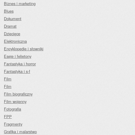
Biznes i marketing
Blues
Dokument
Dramat
Dziecięce
Elektroniczna
Encyklopedie i słowniki
Eseje i felietony
Fantastyka i horror
Fantastyka i s-f
Film
Film
Film biograficzny
Film wojenny
Fotografia
FPP
Fragmenty
Grafika i malarstwo