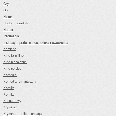
Gry
Gry
Historia
Hobby i poradniki
Humor
Informacja
Instalacje, performance, sztuka nowoczesna
Karciane
Kino familijne
Kino niezależne
Kino polskie
Komedia
Komedia romantyczna
Komiks
Komiks
Kostiumowy
Kryminał
Kryminał, thriller, sensacja