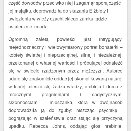
część dowodów przeciwko niej i zagarnął sporą część
jej majątku, doprowadziła do skazania Elżbiety i
uwięzienia w wieży czachtickiego zamku, gdzie
ostatecznie zmarła.
Ogromną zaletą powieści jest intrygujący,
niejednoznaczny i wielowymiarowy portret bohaterki –
kobiety światłej i nieprzeciętnej, silnej i niezależnej,
przekonanej o własnej wartości i próbującej odnaleźć
się w świecie rządzonym przez mężczyzn. Autorce
udało się znakomicie oddać jej skomplikowaną naturę,
w której miesza się żądza władzy, ambicja i duma z
mrocznymi pragnieniami i sadystycznymi
skłonnościami – mieszanka, która w dwójnasób
doprowadziła ją do zguby: niszcząc psychikę i
pogrążając w szaleństwie oraz stając się przyczyną
upadku. Rebecca Johns, oddając głos hrabinie,