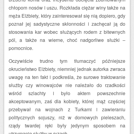
chłopom nosów i uszu. Rozkłada ciężar winy także na
męża Elżbiety, który zainteresował się nią dopiero, gdy
poznał jej sadystyczne skłonności i zachęcał ją do
stosowania kar wobec służących rodem z bitewnych
pól, a także na wierne, choć nadgorliwe służki –
pomocnice.
Oczywiście trudno tym tłumaczyć późniejsze
okrucieństwo Elżbiety, niemniej jednak autorka zwraca
uwagę na ten fakt i podkreśla, że surowe traktowanie
służby czy winowajców nie należało do rzadkości
wśród szlachty i było aktem powszechnie
akceptowanym, zaś dla kobiety, której mąż częściej
przebywał na wojnach z Turkami i zawieraniu
politycznych sojuszy, niż w domowych pieleszach,
rządy twardej ręki były jedynym sposobem na
utrzymanie służby w ryzach.