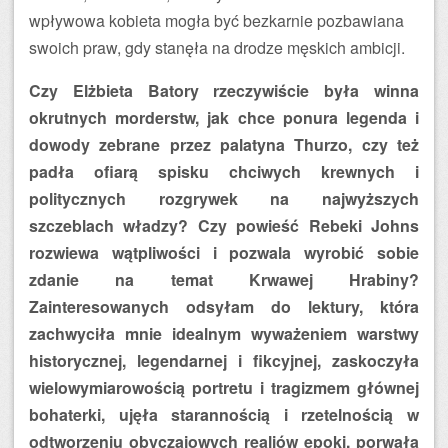
wpływowa kobieta mogła być bezkarnie pozbawiana
swoich praw, gdy stanęła na drodze męskich ambicji.
Czy Elżbieta Batory rzeczywiście była winna
okrutnych morderstw, jak chce ponura legenda i
dowody zebrane przez palatyna Thurzo, czy też
padła ofiarą spisku chciwych krewnych i
politycznych rozgrywek na najwyższych
szczeblach władzy? Czy powieść Rebeki Johns
rozwiewa wątpliwości i pozwala wyrobić sobie
zdanie na temat Krwawej Hrabiny?
Zainteresowanych odsyłam do lektury, która
zachwyciła mnie idealnym wyważeniem warstwy
historycznej, legendarnej i fikcyjnej, zaskoczyła
wielowymiarowością portretu i tragizmem głównej
bohaterki, ujęła starannością i rzetelnością w
odtworzeniu obyczajowych realiów epoki, porwała