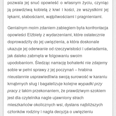
pozwala jej snuć opowieść o własnym życiu, czyniąc
ją prawdziwą kobietą z krwi i kości, ze wszystkimi jej
lękami, słabościami, wątpliwościami i pragnieniami.
Genialnym moim zdaniem zabiegiem była konfrontacja
opowieści Elżbiety z wydarzeniami, które ostatecznie
doprowadziły do jej uwięzienia, a która doskonale
ukazuje jej oderwanie od rzeczywistości i uświadamia,
jak daleko zabrnęła w folgowaniu swoim
upodobaniom. Śledząc narrację bohaterki nie zdajemy
sobie w pełni sprawy z jej poczynań – hrabina
nieustannie usprawiedliwia swoją surowość w karaniu
krnąbrnych sług i bagatelizuje kolejne
wypadki przy
pracy
z takim przekonaniem, że prawdziwym szokiem
jest dla czytelnika nagle ujawniony strach
mieszkańców okolicznych wsi, dystans najbliższych
członków rodziny i nagła decyzja o uwięzieniu