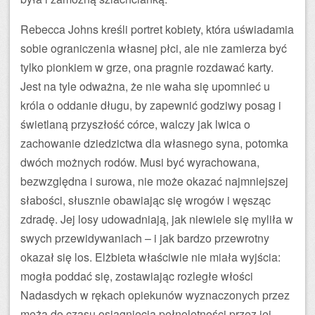
Rebecca Johns kreśli portret kobiety, która uświadamia
sobie ograniczenia własnej płci, ale nie zamierza być
tylko pionkiem w grze, ona pragnie rozdawać karty.
Jest na tyle odważna, że nie waha się upomnieć u
króla o oddanie długu, by zapewnić godziwy posag i
świetlaną przyszłość córce, walczy jak lwica o
zachowanie dziedzictwa dla własnego syna, potomka
dwóch możnych rodów. Musi być wyrachowana,
bezwzględna i surowa, nie może okazać najmniejszej
słabości, słusznie obawiając się wrogów i węsząc
zdradę. Jej losy udowadniają, jak niewiele się myliła w
swych przewidywaniach – i jak bardzo przewrotny
okazał się los. Elżbieta właściwie nie miała wyjścia:
mogła poddać się, zostawiając rozległe włości
Nadasdych w rękach opiekunów wyznaczonych przez
męża do czasu osiągnięcia pełnoletności przez jej