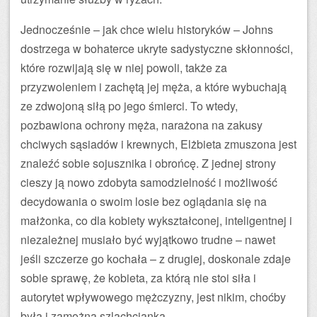
Jednocześnie – jak chce wielu historyków – Johns
dostrzega w bohaterce ukryte sadystyczne skłonności,
które rozwijają się w niej powoli, także za
przyzwoleniem i zachętą jej męża, a które wybuchają
ze zdwojoną siłą po jego śmierci. To wtedy,
pozbawiona ochrony męża, narażona na zakusy
chciwych sąsiadów i krewnych, Elżbieta zmuszona jest
znaleźć sobie sojusznika i obrońcę. Z jednej strony
cieszy ją nowo zdobyta samodzielność i możliwość
decydowania o swoim losie bez oglądania się na
małżonka, co dla kobiety wykształconej, inteligentnej i
niezależnej musiało być wyjątkowo trudne – nawet
jeśli szczerze go kochała – z drugiej, doskonale zdaje
sobie sprawę, że kobieta, za którą nie stoi siła i
autorytet wpływowego mężczyzny, jest nikim, choćby
była i zamożną szlachcianką.