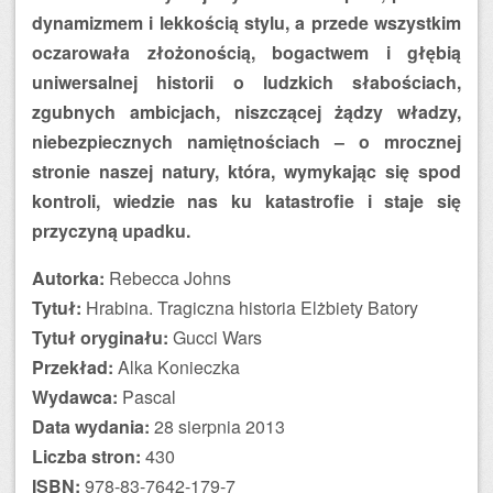
dynamizmem i lekkością stylu, a przede wszystkim
oczarowała złożonością, bogactwem i głębią
uniwersalnej historii o ludzkich słabościach,
zgubnych ambicjach, niszczącej żądzy władzy,
niebezpiecznych namiętnościach – o mrocznej
stronie naszej natury, która, wymykając się spod
kontroli, wiedzie nas ku katastrofie i staje się
przyczyną upadku.
Autorka:
Rebecca Johns
Tytuł:
Hrabina. Tragiczna historia Elżbiety Batory
Tytuł oryginału:
Gucci Wars
Przekład:
Alka Konieczka
Wydawca:
Pascal
Data wydania:
28 sierpnia 2013
Liczba stron:
430
ISBN:
978-83-7642-179-7