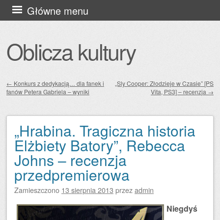
Przejdź
Główne menu
do
treści
Oblicza kultury
←
Konkurs z dedykacją… dla fanek i
„Sly Cooper: Złodzieje w Czasie” [PS
fanów Petera Gabriela – wyniki
Vita, PS3] – recenzja
→
Zobacz wpisy
„Hrabina. Tragiczna historia
Elżbiety Batory”, Rebecca
Johns – recenzja
przedpremierowa
Zamieszczono
13 sierpnia 2013
przez
admin
Niegdyś