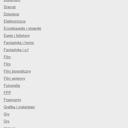
Dramat
Dziecięce
Elektroniczna
Encyklopedie i słowniki
Eseje i felietony
Fantastyka i horror
Fantastyka i s-f
Film
Film
Film biograficzny
Film wojenny
Fotografia
FPP
Fragmenty
Grafika i malarstwo
Gry
Gry