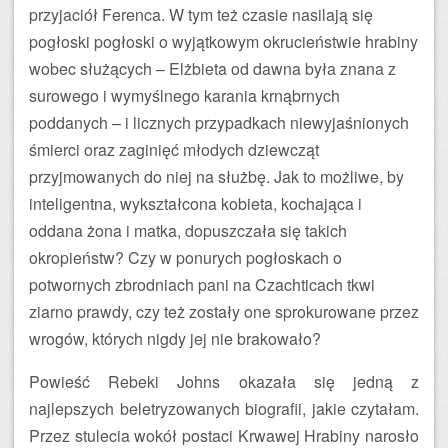
przyjaciół Ferenca. W tym też czasie nasilają się
pogłoski pogłoski o wyjątkowym okrucieństwie hrabiny
wobec służących – Elżbieta od dawna była znana z
surowego i wymyślnego karania krnąbrnych
poddanych – i licznych przypadkach niewyjaśnionych
śmierci oraz zaginięć młodych dziewcząt
przyjmowanych do niej na służbę. Jak to możliwe, by
inteligentna, wykształcona kobieta, kochająca i
oddana żona i matka, dopuszczała się takich
okropieństw? Czy w ponurych pogłoskach o
potwornych zbrodniach pani na Czachticach tkwi
ziarno prawdy, czy też zostały one sprokurowane przez
wrogów, których nigdy jej nie brakowało?
Powieść Rebeki Johns okazała się jedną z
najlepszych beletryzowanych biografii, jakie czytałam.
Przez stulecia wokół postaci Krwawej Hrabiny narosło