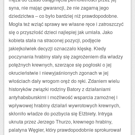
syna, nie mając gwarancji, że nie zagarną jego
dziedzictwa – co było bardziej niż prawdopodobne.
Mogła też wziąć sprawy we własne ręce i zatroszczyć
się o przyszłość dzieci najlepiej jak umiała. Jako
kobieta stała na straconej pozycji, podjęcie
jakiejkolwiek decyzji oznaczało klęskę. Kiedy
poczynania hrabiny stały się zagrożeniem dla władzy
potężnych krewnych, szerzące się pogłoski o jej
okrucieństwie i niewyjaśnionych zgonach w jej
włościach dały wrogom oręż do ręki. Zdaniem wielu
historyków związki rodziny Batory z działaniami
antyhabsburskimi i możliwość wsparcia zamożnej i
wpływowej hrabiny działań wywrotowych krewnych,
skłoniło władze do pozbycia się Elżbiety. Intryga
uknuta przez Jerzego Thurzo, krewnego hrabiny,
palatyna Węgier, który prawdopodobnie sprokurował