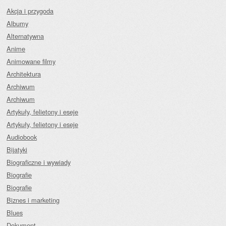
Akcja i przygoda
Albumy
Alternatywna
Anime
Animowane filmy
Architektura
Archiwum
Archiwum
Artykuły, felietony i eseje
Artykuły, felietony i eseje
Audiobook
Bijatyki
Biograficzne i wywiady
Biografie
Biografie
Biznes i marketing
Blues
Dokument