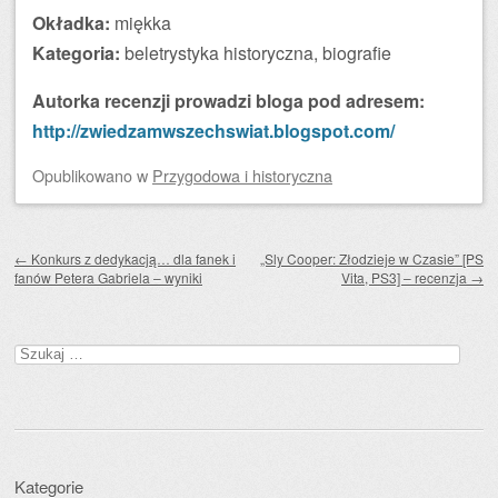
Okładka:
miękka
Kategoria:
beletrystyka historyczna, biografie
Autorka recenzji prowadzi bloga pod adresem:
http://zwiedzamwszechswiat.blogspot.com/
Opublikowano
w
Przygodowa i historyczna
Zobacz wpisy
←
Konkurs z dedykacją… dla fanek i
„Sly Cooper: Złodzieje w Czasie” [PS
fanów Petera Gabriela – wyniki
Vita, PS3] – recenzja
→
Szukaj:
Kategorie