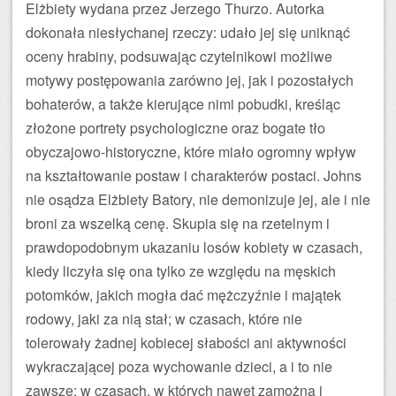
Elżbiety wydana przez Jerzego Thurzo. Autorka
dokonała niesłychanej rzeczy: udało jej się uniknąć
oceny hrabiny, podsuwając czytelnikowi możliwe
motywy postępowania zarówno jej, jak i pozostałych
bohaterów, a także kierujące nimi pobudki, kreśląc
złożone portrety psychologiczne oraz bogate tło
obyczajowo-historyczne, które miało ogromny wpływ
na kształtowanie postaw i charakterów postaci. Johns
nie osądza Elżbiety Batory, nie demonizuje jej, ale i nie
broni za wszelką cenę. Skupia się na rzetelnym i
prawdopodobnym ukazaniu losów kobiety w czasach,
kiedy liczyła się ona tylko ze względu na męskich
potomków, jakich mogła dać mężczyźnie i majątek
rodowy, jaki za nią stał; w czasach, które nie
tolerowały żadnej kobiecej słabości ani aktywności
wykraczającej poza wychowanie dzieci, a i to nie
zawsze; w czasach, w których nawet zamożna i