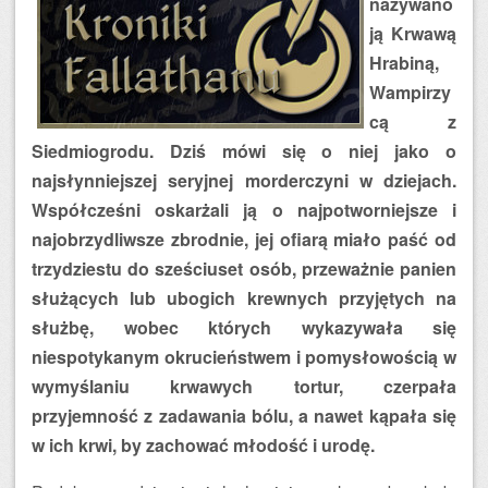
nazywano
ją Krwawą
Hrabiną,
Wampirzy
cą z
Siedmiogrodu. Dziś mówi się o niej jako o
najsłynniejszej seryjnej morderczyni w dziejach.
Współcześni oskarżali ją o najpotworniejsze i
najobrzydliwsze zbrodnie, jej ofiarą miało paść od
trzydziestu do sześciuset osób, przeważnie panien
służących lub ubogich krewnych przyjętych na
służbę, wobec których wykazywała się
niespotykanym okrucieństwem i pomysłowością w
wymyślaniu krwawych tortur, czerpała
przyjemność z zadawania bólu, a nawet kąpała się
w ich krwi, by zachować młodość i urodę.