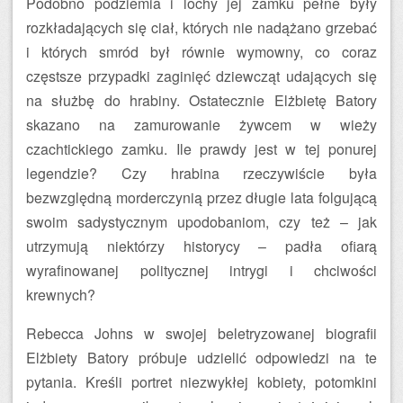
Podobno podziemia i lochy jej zamku pełne były
rozkładających się ciał, których nie nadążano grzebać
i których smród był równie wymowny, co coraz
częstsze przypadki zaginięć dziewcząt udających się
na służbę do hrabiny. Ostatecznie Elżbietę Batory
skazano na zamurowanie żywcem w wieży
czachtickiego zamku. Ile prawdy jest w tej ponurej
legendzie? Czy hrabina rzeczywiście była
bezwzględną morderczynią przez długie lata folgującą
swoim sadystycznym upodobaniom, czy też – jak
utrzymują niektórzy historycy – padła ofiarą
wyrafinowanej politycznej intrygi i chciwości
krewnych?
Rebecca Johns w swojej beletryzowanej biografii
Elżbiety Batory próbuje udzielić odpowiedzi na te
pytania. Kreśli portret niezwykłej kobiety, potomkini