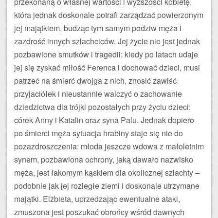
przekonaną o własnej wartości i wyższości kobietę,
która jednak doskonale potrafi zarządzać powierzonym
jej majątkiem, budząc tym samym podziw męża i
zazdrość innych szlachciców. Jej życie nie jest jednak
pozbawione smutków i tragedii: kiedy po latach udaje
jej się zyskać miłość Ferenca i dochować dzieci, musi
patrzeć na śmierć dwojga z nich, znosić zawiść
przyjaciółek i nieustannie walczyć o zachowanie
dziedzictwa dla trójki pozostałych przy życiu dzieci:
córek Anny i Katalin oraz syna Palu. Jednak dopiero
po śmierci męża sytuacja hrabiny staje się nie do
pozazdroszczenia: młoda jeszcze wdowa z małoletnim
synem, pozbawiona ochrony, jaką dawało nazwisko
męża, jest łakomym kąskiem dla okolicznej szlachty –
podobnie jak jej rozległe ziemi i doskonale utrzymane
majątki. Elżbieta, uprzedzając ewentualne ataki,
zmuszona jest poszukać obrońcy wśród dawnych