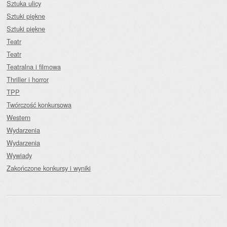
Sztuka ulicy
Sztuki piękne
Sztuki piękne
Teatr
Teatr
Teatralna i filmowa
Thriller i horror
TPP
Twórczość konkursowa
Western
Wydarzenia
Wydarzenia
Wywiady
Zakończone konkursy i wyniki