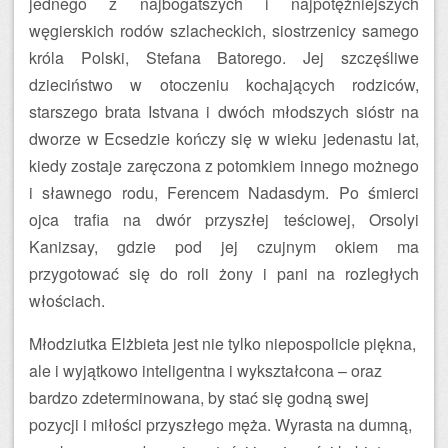
jednego z najbogatszych i najpotężniejszych
węgierskich rodów szlacheckich, siostrzenicy samego
króla Polski, Stefana Batorego. Jej szczęśliwe
dzieciństwo w otoczeniu kochających rodziców,
starszego brata Istvana i dwóch młodszych sióstr na
dworze w Ecsedzie kończy się w wieku jedenastu lat,
kiedy zostaje zaręczona z potomkiem innego możnego
i sławnego rodu, Ferencem Nadasdym. Po śmierci
ojca trafia na dwór przyszłej teściowej, Orsolyi
Kanizsay, gdzie pod jej czujnym okiem ma
przygotować się do roli żony i pani na rozległych
włościach.
Młodziutka Elżbieta jest nie tylko niepospolicie piękna,
ale i wyjątkowo inteligentna i wykształcona – oraz
bardzo zdeterminowana, by stać się godną swej
pozycji i miłości przyszłego męża. Wyrasta na dumną,