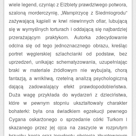
wiele legend, czyniąc z Elżbiety prawdziwego potwora,
szaloną morderczynię, „Wampirzycę z Siedmiogrodu”
zażywającą kąpieli w krwi niewinnych ofiar, lubującą
się w wymyślnych torturach i oddającą się najbardziej
przerażającym praktykom. Autorka zdecydowanie
odcina się od tego jednoznacznego obrazu, kreśląc
portret węgierskiej szlachcianki od podstaw, bez
uprzedzeń, unikając schematyzowania, uzupełniając
braki w materiale źródłowym nie wybujałą, chorą
fantazją, a wnikliwą, rzetelną analizą psychologiczną
dającą zadowalający efekt prawdopodobieństwa.
Duża wagę przykłada do wydarzeń z dzieciństwa,
które w pewnym stopniu ukształtowały charakter
bohaterki: była ona świadkiem egzekucji pewnego
Cygana oskarżonego o sprzedanie córki Turkom i
skazanego przez jej ojca na zaszycie w rozprutym
brzuchu konia oraz incydentu obcięcia zbuntowanym