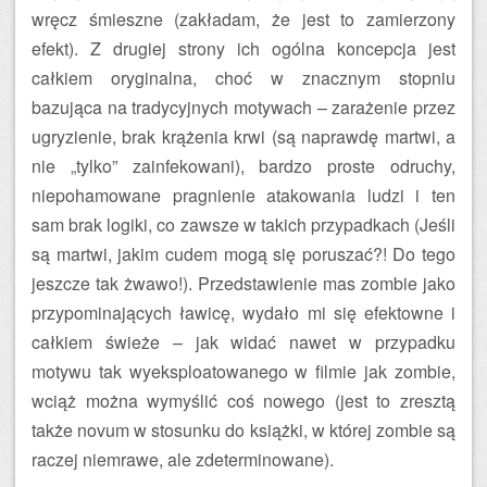
wręcz śmieszne (zakładam, że jest to zamierzony
efekt). Z drugiej strony ich ogólna koncepcja jest
całkiem oryginalna, choć w znacznym stopniu
bazująca na tradycyjnych motywach – zarażenie przez
ugryzienie, brak krążenia krwi (są naprawdę martwi, a
nie „tylko” zainfekowani), bardzo proste odruchy,
niepohamowane pragnienie atakowania ludzi i ten
sam brak logiki, co zawsze w takich przypadkach (Jeśli
są martwi, jakim cudem mogą się poruszać?! Do tego
jeszcze tak żwawo!). Przedstawienie mas zombie jako
przypominających ławicę, wydało mi się efektowne i
całkiem świeże – jak widać nawet w przypadku
motywu tak wyeksploatowanego w filmie jak zombie,
wciąż można wymyślić coś nowego (jest to zresztą
także novum w stosunku do książki, w której zombie są
raczej niemrawe, ale zdeterminowane).