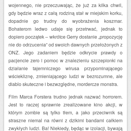
wojennego, nie przeczuwając, że już za kilka chwil,
gdy będzie wraz z całą rodziną stał w miejskim korku,
dopadnie go trudny do wyobrażenia koszmar.
Bohaterom ledwo udaje się przetrwać, jednak to
dopiero początek – wkrótce Gerry dostanie „propozycję
nie do odrzucenia” od swoich dawnych przełożonych z
ONZ. Jego zadaniem będzie odkrycie prawdy o
pacjencie zero i pomoc w znalezieniu szczepionki na
działanie tajemniczego wirusa przypominającego
wściekliznę, zmieniającego ludzi w bezrozumne, ale
diablo skuteczne i bezwzględne, mordercze monstra.
Film Marca Forstera trudno jednak nazwać horrorem.
Jest to raczej sprawnie zrealizowane kino akcji, w
którym zombie są tylko tłem, a jako przeciwnik są
straszne niemal na równi z dzikimi bandami całkiem
zwykłych ludzi. Ba! Niekiedy, będąc w izolacji, bywają