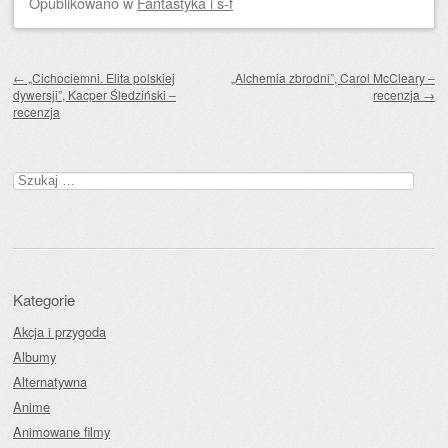
Opublikowano
w
Fantastyka i s-f
Zobacz wpisy
←
„Cichociemni. Elita polskiej
„Alchemia zbrodni”, Carol McCleary –
dywersji”, Kacper Śledziński –
recenzja
→
recenzja
Szukaj:
Kategorie
Akcja i przygoda
Albumy
Alternatywna
Anime
Animowane filmy