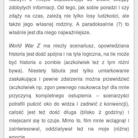
zdobytych informacji. Od tego, jak sobie poradzi i czy
zdąży na czas, zależą nie tylko losy ludzkości, ale
także jego własnej rodziny. A paradoksalnie (?) to
właśnie jest dla niego najważniejsze.
World War Z
ma niezły scenariusz, opowiedziana
historia jest dość spójna i na tyle logiczna, na ile może
być historia o zombie (aczkolwiek też z tym różni
bywa). Niestety fabuła jest tylko umiarkowanie
zaskakująca i pewne zdarzenia można przewidzieć
(aczkolwiek np. zgon pewnego naukowca był dla mnie
przyczyną kompletnego osłupienia – scenarzyści
potrafili puścić oko do widza i zadrwić z konwencji),
całość jest też dość długa (blisko 2 godziny) i
miejscami się to czuje. Mimo to, film mnie wciągnął i
zainteresował, oddziaływał też na moje (różne)
emocje.