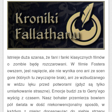
Istnieje duża szansa, że fani i fanki klasycznych filmów
o zombie będę rozczarowani. W filmie Fostera
owszem, jest napięcie, ale nie wynika ono ani ze scen
gore (których tu zwyczajnie brak), ani ze wzbudzanego
w widzu lęku przed potworami (gdyż są tylko
umiarkowanie straszne). Emocje budzi za to Gerry’ego
wyścig z czasem. Nasz bohater przemierza bowiem
pół świata w dość niekonwencjonalny sposób, w
każdym z miejsc dopasowując do siebie strzępy