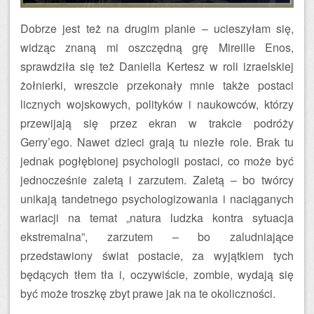
Dobrze jest też na drugim planie – ucieszyłam się,
widząc znaną mi oszczędną grę Mireille Enos,
sprawdziła się też Daniella Kertesz w roli izraelskiej
żołnierki, wreszcie przekonały mnie także postaci
licznych wojskowych, polityków i naukowców, którzy
przewijają się przez ekran w trakcie podróży
Gerry’ego. Nawet dzieci grają tu niezłe role. Brak tu
jednak pogłębionej psychologii postaci, co może być
jednocześnie zaletą i zarzutem. Zaletą – bo twórcy
unikają tandetnego psychologizowania i naciąganych
wariacji na temat „natura ludzka kontra sytuacja
ekstremalna”, zarzutem – bo zaludniające
przedstawiony świat postacie, za wyjątkiem tych
będących tłem tła i, oczywiście, zombie, wydają się
być może troszkę zbyt prawe jak na te okoliczności.