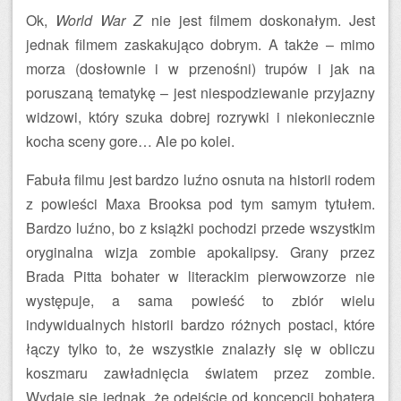
Ok,
World War Z
nie jest filmem doskonałym. Jest
jednak filmem zaskakująco dobrym. A także – mimo
morza (dosłownie i w przenośni) trupów i jak na
poruszaną tematykę – jest niespodziewanie przyjazny
widzowi, który szuka dobrej rozrywki i niekoniecznie
kocha sceny gore… Ale po kolei.
Fabuła filmu jest bardzo luźno osnuta na historii rodem
z powieści Maxa Brooksa pod tym samym tytułem.
Bardzo luźno, bo z książki pochodzi przede wszystkim
oryginalna wizja zombie apokalipsy. Grany przez
Brada Pitta bohater w literackim pierwowzorze nie
występuje, a sama powieść to zbiór wielu
indywidualnych historii bardzo różnych postaci, które
łączy tylko to, że wszystkie znalazły się w obliczu
koszmaru zawładnięcia światem przez zombie.
Wydaje się jednak, że odejście od koncepcji bohatera