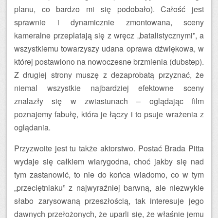
planu, co bardzo mi się podobało). Całość jest
sprawnie i dynamicznie zmontowana, sceny
kameralne przeplatają się z wręcz „batalistycznymi”, a
wszystkiemu towarzyszy udana oprawa dźwiękowa, w
której postawiono na nowoczesne brzmienia (dubstep).
Z drugiej strony muszę z dezaprobatą przyznać, że
niemal wszystkie najbardziej efektowne sceny
znalazły się w zwiastunach – oglądając film
poznajemy fabułę, która je łączy i to psuje wrażenia z
oglądania.
Przyzwoite jest tu także aktorstwo. Postać Brada Pitta
wydaje się całkiem wiarygodna, choć jakby się nad
tym zastanowić, to nie do końca wiadomo, co w tym
„przeciętniaku” z najwyraźniej barwną, ale niezwykle
słabo zarysowaną przeszłością, tak interesuje jego
dawnych przełożonych, że uparli się, że właśnie jemu