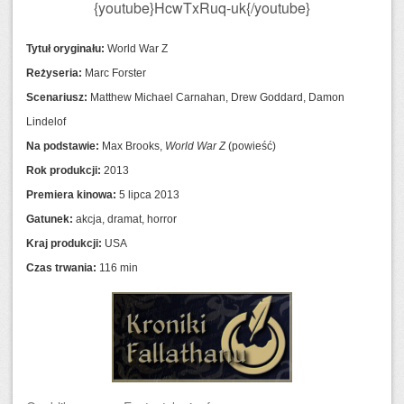
{youtube}HcwTxRuq-uk{/youtube}
Tytuł oryginału:
World War Z
Reżyseria:
Marc Forster
Scenariusz:
Matthew Michael Carnahan, Drew Goddard, Damon
Lindelof
Na podstawie:
Max Brooks,
World War Z
(powieść)
Rok produkcji:
2013
Premiera kinowa:
5 lipca 2013
Gatunek:
akcja, dramat, horror
Kraj produkcji:
USA
Czas trwania:
116 min