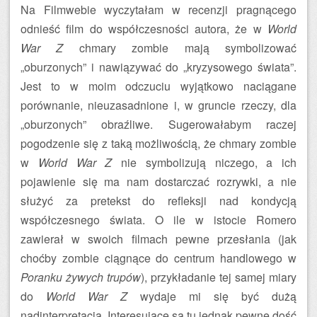
Na Filmwebie wyczytałam w recenzji pragnącego
odnieść film do współczesności autora, że w
World
War Z
chmary zombie mają symbolizować
„oburzonych” i nawiązywać do „kryzysowego świata”.
Jest to w moim odczuciu wyjątkowo naciągane
porównanie, nieuzasadnione i, w gruncie rzeczy, dla
„oburzonych” obraźliwe. Sugerowałabym raczej
pogodzenie się z taką możliwością, że chmary zombie
w
World War Z
nie symbolizują niczego, a ich
pojawienie się ma nam dostarczać rozrywki, a nie
służyć za pretekst do refleksji nad kondycją
współczesnego świata. O ile w istocie Romero
zawierał w swoich filmach pewne przesłania (jak
choćby zombie ciągnące do centrum handlowego w
Poranku żywych trupów
), przykładanie tej samej miary
do
World War Z
wydaje mi się być dużą
nadinterpretacją. Interesujące są tu jednak pewne dość