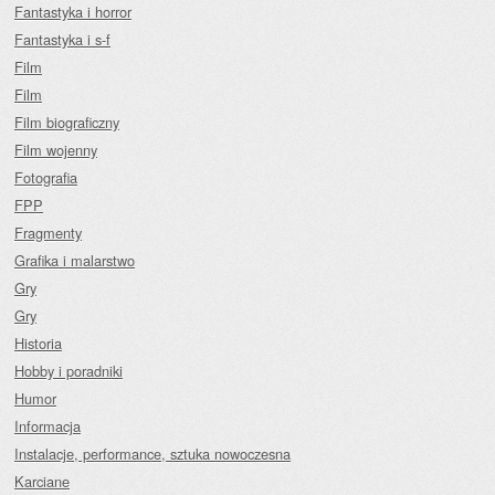
Fantastyka i horror
Fantastyka i s-f
Film
Film
Film biograficzny
Film wojenny
Fotografia
FPP
Fragmenty
Grafika i malarstwo
Gry
Gry
Historia
Hobby i poradniki
Humor
Informacja
Instalacje, performance, sztuka nowoczesna
Karciane