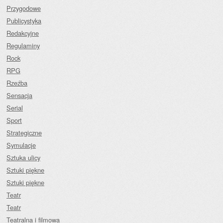
Przygodowe
Publicystyka
Redakcyjne
Regulaminy
Rock
RPG
Rzeźba
Sensacja
Serial
Sport
Strategiczne
Symulacje
Sztuka ulicy
Sztuki piękne
Sztuki piękne
Teatr
Teatr
Teatralna i filmowa