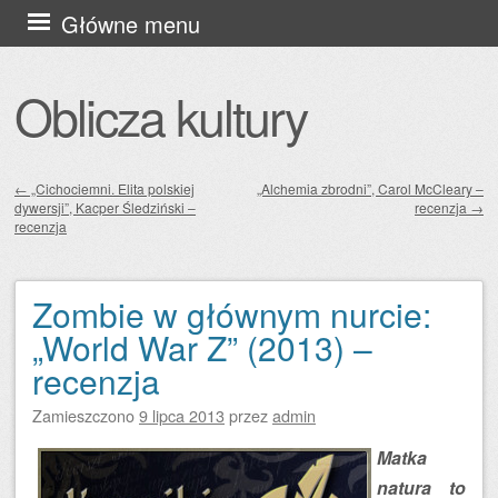
Przejdź
Główne menu
do
treści
Oblicza kultury
←
„Cichociemni. Elita polskiej
„Alchemia zbrodni”, Carol McCleary –
dywersji”, Kacper Śledziński –
recenzja
→
Zobacz wpisy
recenzja
Zombie w głównym nurcie:
„World War Z” (2013) –
recenzja
Zamieszczono
9 lipca 2013
przez
admin
Matka
natura to