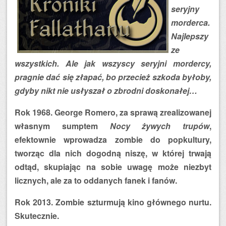
seryjny
morderca.
Najlepszy
ze
wszystkich. Ale jak wszyscy seryjni mordercy,
pragnie dać się złapać, bo przecież szkoda byłoby,
gdyby nikt nie usłyszał o zbrodni doskonałej…
Rok 1968. George Romero, za sprawą zrealizowanej
własnym sumptem
Nocy żywych trupów
,
efektownie wprowadza zombie do popkultury,
tworząc dla nich dogodną niszę, w której trwają
odtąd, skupiając na sobie uwagę może niezbyt
licznych, ale za to oddanych fanek i fanów.
Rok 2013. Zombie szturmują kino głównego nurtu.
Skutecznie.