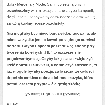
dobry Mercenary Mode. Sami lub ze znajomymi
przechodzimy w nim lokacje znane z trybu kampanii,
dzięki czemu zdobywamy doświadczenie oraz walutę,
za którą kupimy lepsze przedmioty.
Gra mogłaby być nieco bardziej dopracowana, ale
mimo wszystko jest to kawał porządnego survival
horroru. Gdyby Capcom poszedł w tę stronę przy
tworzeniu kolejnych „RE” to szczerze, nie
pogniewałbym się. Gdyby tak jeszcze zwiększyć
ilość horroru i survivalu, a ograniczyć strzelanie, to
już w ogóle byłaby poezja, zwłaszcza, że całości
dopełnia całkiem dobrze dobrana muzyka, która
potrafi czasem przyprawić o gęsią skórkę.
{youtube}lDTglF76SDQ{/youtube}
Plusy: