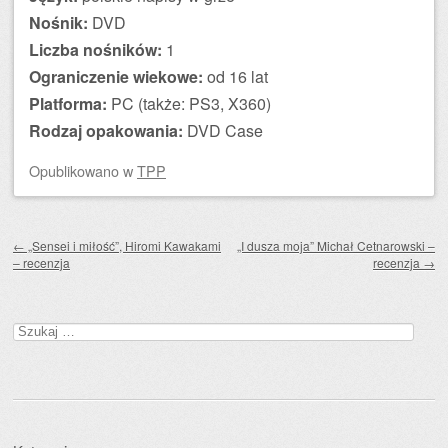
Nośnik:
DVD
Liczba nośników:
1
Ograniczenie wiekowe:
od 16 lat
Platforma:
PC (także: PS3, X360)
Rodzaj opakowania:
DVD Case
Opublikowano
w
TPP
Zobacz wpisy
←
„Sensei i miłość”, Hiromi Kawakami
„I dusza moja” Michał Cetnarowski –
– recenzja
recenzja
→
Szukaj: