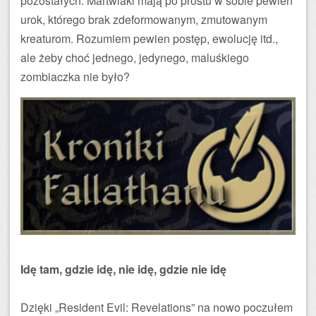
pozostałych. Martwiaki mają po prostu w sobie pewien
urok, którego brak zdeformowanym, zmutowanym
kreaturom. Rozumiem pewien postęp, ewolucję itd.,
ale żeby choć jednego, jedynego, maluśkiego
zombiaczka nie było?
Idę tam, gdzie idę, nie idę, gdzie nie idę
Dzięki „Resident Evil: Revelations” na nowo poczułem