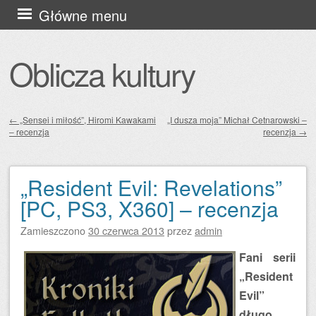
Przejdź
Główne menu
do
treści
Oblicza kultury
←
„Sensei i miłość”, Hiromi Kawakami
„I dusza moja” Michał Cetnarowski –
– recenzja
recenzja
→
Zobacz wpisy
„Resident Evil: Revelations”
[PC, PS3, X360] – recenzja
Zamieszczono
30 czerwca 2013
przez
admin
Fani serii
„Resident
Evil”
długo