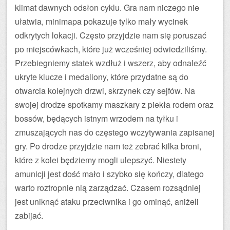
klimat dawnych odsłon cyklu. Gra nam niczego nie
ułatwia, minimapa pokazuje tylko mały wycinek
odkrytych lokacji. Często przyjdzie nam się poruszać
po miejscówkach, które już wcześniej odwiedziliśmy.
Przebiegniemy statek wzdłuż i wszerz, aby odnaleźć
ukryte klucze i medaliony, które przydatne są do
otwarcia kolejnych drzwi, skrzynek czy sejfów. Na
swojej drodze spotkamy maszkary z piekła rodem oraz
bossów, będących istnym wrzodem na tyłku i
zmuszających nas do częstego wczytywania zapisanej
gry. Po drodze przyjdzie nam też zebrać kilka broni,
które z kolei będziemy mogli ulepszyć. Niestety
amunicji jest dość mało i szybko się kończy, dlatego
warto roztropnie nią zarządzać. Czasem rozsądniej
jest uniknąć ataku przeciwnika i go ominąć, aniżeli
zabijać.