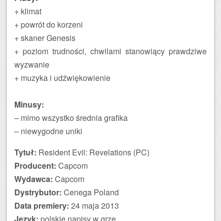
+ klimat
+ powrót do korzeni
+ skaner Genesis
+ poziom trudności, chwilami stanowiący prawdziwe
wyzwanie
+ muzyka i udźwiękowienie
Minusy:
– mimo wszystko średnia grafika
– niewygodne uniki
Tytuł:
Resident Evil: Revelations (PC)
Producent:
Capcom
Wydawca:
Capcom
Dystrybutor:
Cenega Poland
Data premiery:
24 maja 2013
Język:
polskie napisy w grze