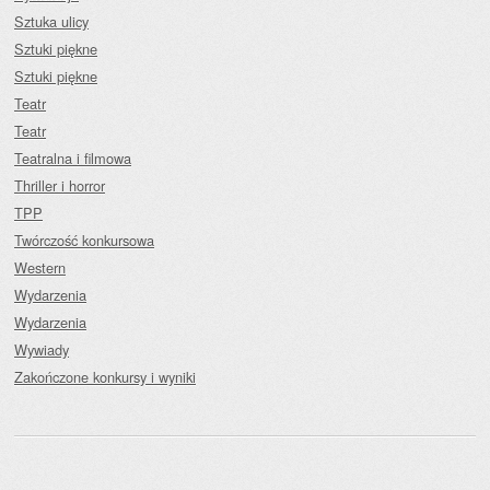
Sztuka ulicy
Sztuki piękne
Sztuki piękne
Teatr
Teatr
Teatralna i filmowa
Thriller i horror
TPP
Twórczość konkursowa
Western
Wydarzenia
Wydarzenia
Wywiady
Zakończone konkursy i wyniki