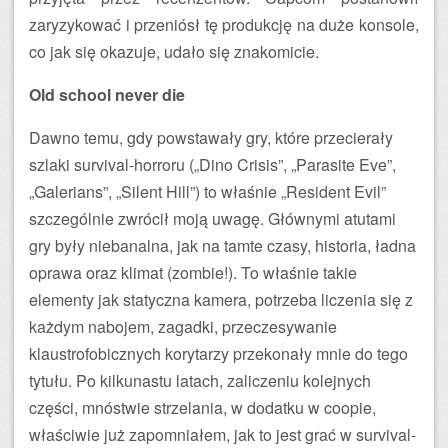
zaryzykować i przeniósł tę produkcję na duże konsole,
co jak się okazuje, udało się znakomicie.
Old school never die
Dawno temu, gdy powstawały gry, które przecierały
szlaki survival-horroru („Dino Crisis”, „Parasite Eve”,
„Galerians”, „Silent Hill”) to właśnie „Resident Evil”
szczególnie zwrócił moją uwagę. Głównymi atutami
gry były niebanalna, jak na tamte czasy, historia, ładna
oprawa oraz klimat (zombie!). To właśnie takie
elementy jak statyczna kamera, potrzeba liczenia się z
każdym nabojem, zagadki, przeczesywanie
klaustrofobicznych korytarzy przekonały mnie do tego
tytułu. Po kilkunastu latach, zaliczeniu kolejnych
części, mnóstwie strzelania, w dodatku w coopie,
właściwie już zapomniałem, jak to jest grać w survival-