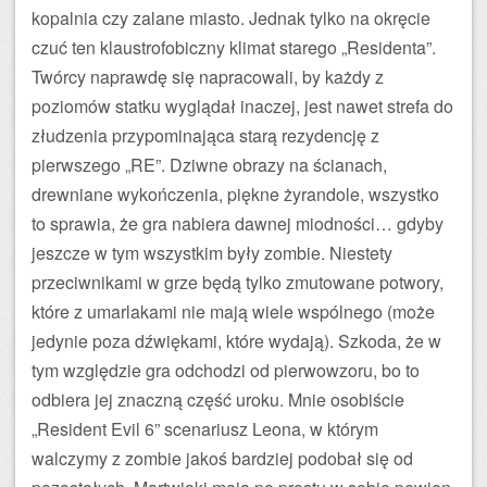
kopalnia czy zalane miasto. Jednak tylko na okręcie
czuć ten klaustrofobiczny klimat starego „Residenta”.
Twórcy naprawdę się napracowali, by każdy z
poziomów statku wyglądał inaczej, jest nawet strefa do
złudzenia przypominająca starą rezydencję z
pierwszego „RE”. Dziwne obrazy na ścianach,
drewniane wykończenia, piękne żyrandole, wszystko
to sprawia, że gra nabiera dawnej miodności… gdyby
jeszcze w tym wszystkim były zombie. Niestety
przeciwnikami w grze będą tylko zmutowane potwory,
które z umarlakami nie mają wiele wspólnego (może
jedynie poza dźwiękami, które wydają). Szkoda, że w
tym względzie gra odchodzi od pierwowzoru, bo to
odbiera jej znaczną część uroku. Mnie osobiście
„Resident Evil 6” scenariusz Leona, w którym
walczymy z zombie jakoś bardziej podobał się od