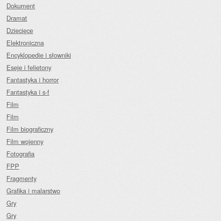
Dokument
Dramat
Dziecięce
Elektroniczna
Encyklopedie i słowniki
Eseje i felietony
Fantastyka i horror
Fantastyka i s-f
Film
Film
Film biograficzny
Film wojenny
Fotografia
FPP
Fragmenty
Grafika i malarstwo
Gry
Gry