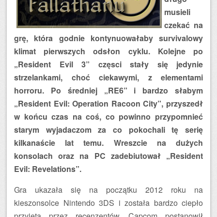
musieli
czekać na
grę, która godnie kontynuowałaby survivalowy
klimat pierwszych odsłon cyklu. Kolejne po
„Resident Evil 3” częsci stały się jedynie
strzelankami, choć ciekawymi, z elementami
horroru. Po średniej „RE6” i bardzo słabym
„Resident Evil: Operation Racoon City”, przyszedł
w końcu czas na coś, co powinno przypomnieć
starym wyjadaczom za co pokochali tę serię
kilkanaście lat temu. Wreszcie na dużych
konsolach oraz na PC zadebiutował „Resident
Evil: Revelations”.
Gra ukazała się na początku 2012 roku na
kieszonsolce Nintendo 3DS i została bardzo ciepło
przyjęta przez recenzentów. Capcom postanowił