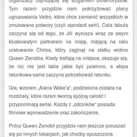
organizacji zajmującej się ściganiem bioterrorystów.
Tym razem przyjdzie nam pokrzyżować plany
ugrupowania Veltro, które chce zamienić wszystkich w
zmutowane potwory (czyli standard serii). Cała fabuła
zaczyna się od tego, że Jill wyrusza wraz ze swym
kluskowatym partnerem na misję, mającą na celu
uratowanie Chrisa, który zaginął na statku widmo
Queen Zenobia. Kiedy trafiają na miejsce, okazuje się,
że nic nie jest takie jakie być powinno, a ekipa
ratunkowa sama zaczyna potrzebować ratunku.
Gra, wzorem „Alana Wake’a”, podzielona została na
rozdziały, które razem tworzą spójną całość i
przypominają serial. Każdy z „odcinków” posiada
filmowe wprowadzenie oraz zakończenie.
Prócz Queen Zenobii przyjdzie nam jeszcze poruszać
się po innych lokacjach, jak choćby opuszczona