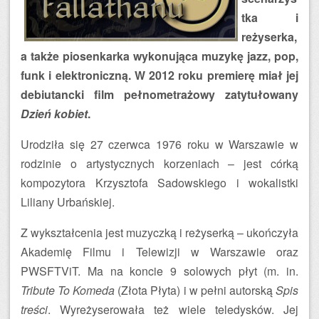
tka i
reżyserka,
a także piosenkarka wykonująca muzykę jazz, pop,
funk i elektroniczną. W 2012 roku premierę miał jej
debiutancki film pełnometrażowy zatytułowany
Dzień kobiet
.
Urodziła się 27 czerwca 1976 roku w Warszawie w
rodzinie o artystycznych korzeniach – jest córką
kompozytora Krzysztofa Sadowskiego i wokalistki
Liliany Urbańskiej.
Z wykształcenia jest muzyczką i reżyserką – ukończyła
Akademię Filmu i Telewizji w Warszawie oraz
PWSFTViT. Ma na koncie 9 solowych płyt (m. in.
Tribute To Komeda
(Złota Płyta) i w pełni autorską
Spis
treści
. Wyreżyserowała też wiele teledysków. Jej