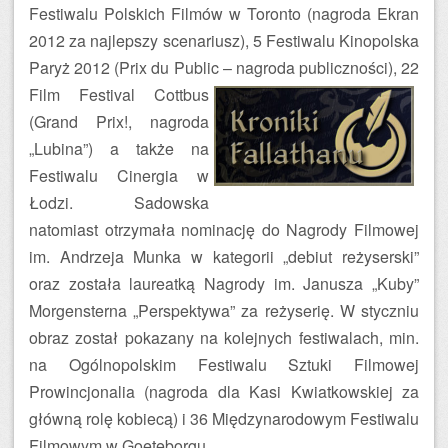
Festiwalu Polskich Filmów w Toronto (nagroda Ekran
2012 za najlepszy scenariusz), 5 Festiwalu Kinopolska
Paryż 2012 (Prix du Public – nagroda publiczności), 22
Film Festival Cottbus
(Grand Prix!, nagroda
„Lubina”) a także na
Festiwalu Cinergia w
Łodzi. Sadowska
natomiast otrzymała nominację do Nagrody Filmowej
im. Andrzeja Munka w kategorii „debiut reżyserski”
oraz została laureatką Nagrody im. Janusza „Kuby”
Morgensterna „Perspektywa” za reżyserię. W styczniu
obraz został pokazany na kolejnych festiwalach, min.
na Ogólnopolskim Festiwalu Sztuki Filmowej
Prowincjonalia (nagroda dla Kasi Kwiatkowskiej za
główną rolę kobiecą) i 36 Międzynarodowym Festiwalu
Filmowym w Goeteborgu.