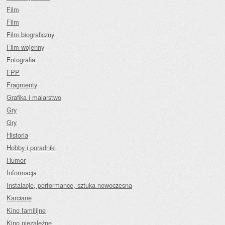
Film
Film
Film biograficzny
Film wojenny
Fotografia
FPP
Fragmenty
Grafika i malarstwo
Gry
Gry
Historia
Hobby i poradniki
Humor
Informacja
Instalacje, performance, sztuka nowoczesna
Karciane
Kino familijne
Kino niezależne