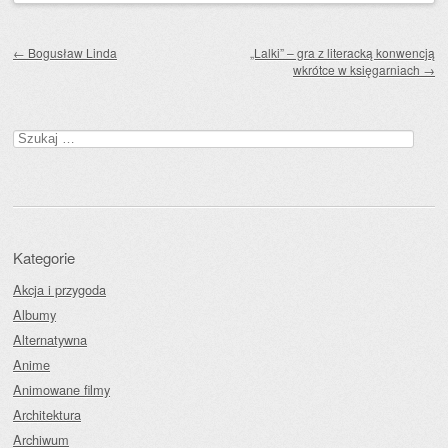
Zobacz wpisy
←
Bogusław Linda
„Lalki” – gra z literacką konwencją
wkrótce w księgarniach
→
Szukaj:
Kategorie
Akcja i przygoda
Albumy
Alternatywna
Anime
Animowane filmy
Architektura
Archiwum