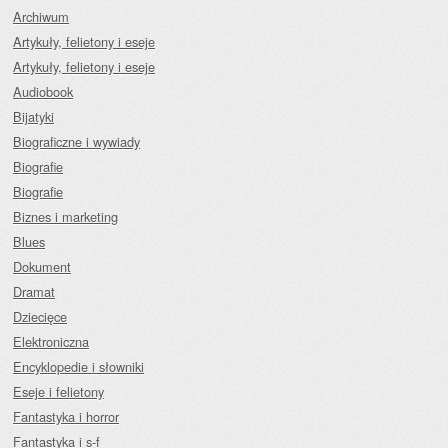
Archiwum
Artykuły, felietony i eseje
Artykuły, felietony i eseje
Audiobook
Bijatyki
Biograficzne i wywiady
Biografie
Biografie
Biznes i marketing
Blues
Dokument
Dramat
Dziecięce
Elektroniczna
Encyklopedie i słowniki
Eseje i felietony
Fantastyka i horror
Fantastyka i s-f