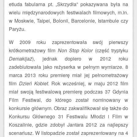
etiuda fabularna pt. „Skrzydła” pokazywana była na
wielu międzynarodowych festiwalach filmowych, m.in.
w Moskwie, Taipei, Bolonii, Barcelonie, Istambule czy
Paryżu.
W 2009 roku zaprezentowała swój pierwszy
krótkometrażowy film
Non Stop Kolor
(część tryptyku
Demakijaż
), jednak dopiero w 2012 roku
zadebiutowała jako reżyserka w pełnym wymiarze. 8
marca 2013 roku premierę miał jej pełnometrażowy
film
Dzień Kobiet
. Rok wcześniej, w maju 2012 film
miał swoją festiwalową premierę podczas 37 Gdynia
Film Festiwal, do którego został nominowany w
konkursie głównym. Obraz zakwalifikował się także do
Konkursu Głównego 31 Festiwalu Młodzi i Film w
Koszalinie, gdzie zdobył Jantara 2012 za najlepszy
scenariusz. W listopadzie został zaprezentowany na 4