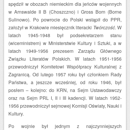
spędził w obozach niemieckim dla jeńców wojennych
w Arnswalde II B (Choszczno) i Gross Born (Borne
Sulinowo). Po powrocie do Polski wstąpił do PPR,
założył w Krakowie miesięcznik literacki
Twórczość
. W
latach 1945-1948 był podsekretarzem stanu
(wiceministrem) w Ministerstwie Kultury i Sztuki, a w
latach 1949-1956 prezesem Zarządu Głównego
Związku Literatów Polskich. W latach 1951-1956
przewodniczył Komitetowi Współpracy Kulturalnej z
Zagranicą. Od lutego 1957 roku był członkiem Rady
Państwa, a jeszcze wcześniej, od roku 1946, był
posłem – kolejno: do KRN, na Sejm Ustawodawczy
oraz na Sejm PRL I, II i III kadencji. W latach 1952-
1956 przewodniczył sejmowej Komisji Oświaty, Nauki i
Kultury.
Po wojnie był jednym z najczynniejszych