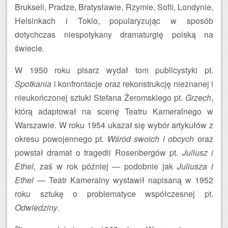
Brukseli, Pradze, Bratysławie, Rzymie, Sofii, Londynie,
Helsinkach i Tokio, popularyzując w sposób
dotychczas niespotykany dramaturgię polską na
świecie.
W 1950 roku pisarz wydał tom publicystyki pt.
Spotkania
i konfrontacje oraz rekonstrukcję nieznanej i
nieukończonej sztuki Stefana Żeromskiego pt.
Grzech
,
którą adaptował na scenę Teatru Kameralnego w
Warszawie. W roku 1954 ukazał się wybór artykułów z
okresu powojennego pt.
Wśród swoich i obcych
oraz
powstał dramat o tragedii Rosenbergów pt.
Juliusz i
Ethel
, zaś w rok później — podobnie jak
Juliusza i
Ethel
— Teatr Kameralny wystawił napisaną w 1952
roku sztukę o problematyce współczesnej pt.
Odwiedziny
.