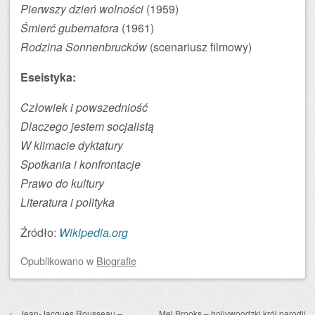
Pierwszy dzień wolności
(1959)
Śmierć gubernatora
(1961)
Rodzina Sonnenbrucków
(scenariusz filmowy)
Eseistyka:
Człowiek i powszedniość
Dlaczego jestem socjalistą
W klimacie dyktatury
Spotkania i konfrontacje
Prawo do kultury
Literatura i polityka
Źródło:
Wikipedia.org
Opublikowano
w
Biografie
Zobacz wpisy
←
Jean-Jacques Rousseau –
Mel Brooks – hollywoodzki król parodii