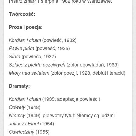
Pisarz zmarł 1 sierpnia 1962 roku w Warszawie.
Twórczość:
Proza i poezja:
Kordian i cham
(powieść, 1932)
Pawie pióra
(powieść, 1935)
Sidła
(powieść, 1937)
Szkice z piekła uczciwych
(zbiór opowiadań, 1963)
Młoty nad światem
(zbiór poezji, 1928, debiut literacki)
Dramaty:
Kordian i cham
(1935, adaptacja powieści)
Odwety
(1948)
Niemcy
(1949), pierwotny tytuł: Niemcy są ludźmi
Juliusz i Ethel
(1954)
Odwiedziny
(1955)