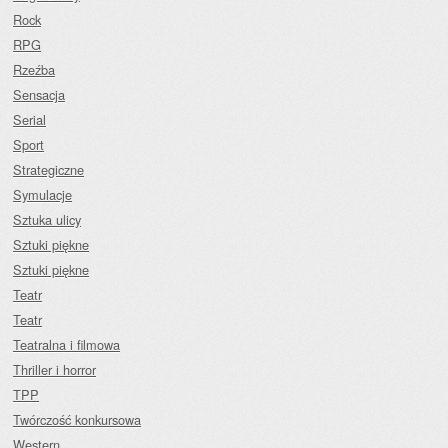
Rock
RPG
Rzeźba
Sensacja
Serial
Sport
Strategiczne
Symulacje
Sztuka ulicy
Sztuki piękne
Sztuki piękne
Teatr
Teatr
Teatralna i filmowa
Thriller i horror
TPP
Twórczość konkursowa
Western