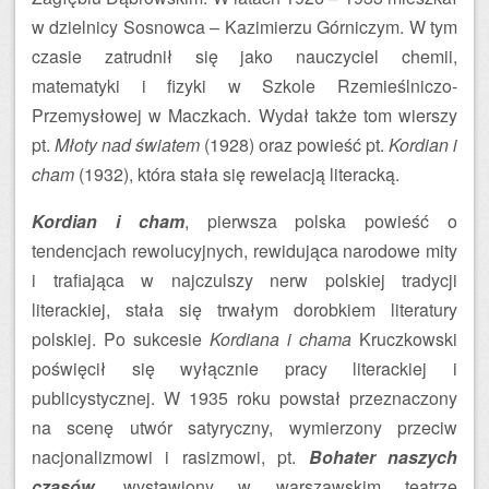
w dzielnicy Sosnowca – Kazimierzu Górniczym. W tym
czasie zatrudnił się jako nauczyciel chemii,
matematyki i fizyki w Szkole Rzemieślniczo-
Przemysłowej w Maczkach. Wydał także tom wierszy
pt.
Młoty nad światem
(1928) oraz powieść pt.
Kordian i
cham
(1932), która stała się rewelacją literacką.
Kordian i cham
, pierwsza polska powieść o
tendencjach rewolucyjnych, rewidująca narodowe mity
i trafiająca w najczulszy nerw polskiej tradycji
literackiej, stała się trwałym dorobkiem literatury
polskiej. Po sukcesie
Kordiana i chama
Kruczkowski
poświęcił się wyłącznie pracy literackiej i
publicystycznej. W 1935 roku powstał przeznaczony
na scenę utwór satyryczny, wymierzony przeciw
nacjonalizmowi i rasizmowi, pt.
Bohater naszych
czasów
, wystawiony w warszawskim teatrze