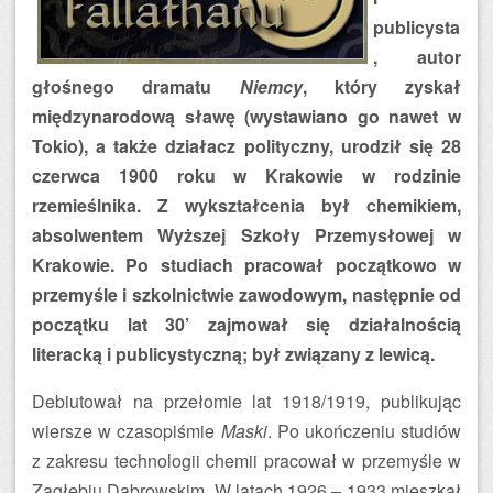
publicysta
, autor
głośnego dramatu
Niemcy
, który zyskał
międzynarodową sławę (wystawiano go nawet w
Tokio), a także działacz polityczny, urodził się 28
czerwca 1900 roku w Krakowie w rodzinie
rzemieślnika. Z wykształcenia był chemikiem,
absolwentem Wyższej Szkoły Przemysłowej w
Krakowie. Po studiach pracował początkowo w
przemyśle i szkolnictwie zawodowym, następnie od
początku lat 30’ zajmował się działalnością
literacką i publicystyczną; był związany z lewicą.
Debiutował na przełomie lat 1918/1919, publikując
wiersze w czasopiśmie
Maski
. Po ukończeniu studiów
z zakresu technologii chemii pracował w przemyśle w
Zagłębiu Dąbrowskim. W latach 1926 – 1933 mieszkał