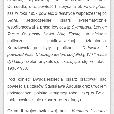
Comoedia, oraz powieść historyczna pt.
Pawie pióra
,
zaś w roku 1937 powieść o tematyce współczesnej pt.
Sidła
. Jednocześnie pisarz systematycznie
współpracował z prasą lewicową:
Sygnałami
,
Lewym
Torem
,
Po prostu
,
Nową Wsią
,
Epoką
i in. efektem
politycznej i publicystycznej działalności
Kruczkowskiego były publikacje:
Człowiek i
powszedniość
,
Dlaczego jestem socjalistą
,
W klimacie
dyktatury
(zbiór artykułów), ukazujące się w latach
1936-1938.
Pod koniec Dwudziestolecia pisarz pracował nad
powieścią z czasów Stanisława Augusta oraz utworem
poświęconym polskiej emigracji robotniczej w Belgii
(obie powieści, nie ukończone, zaginęły).
Okres II wojny światowej autor
Kordiana i chama