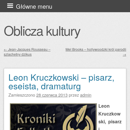
Przejdź
Główne menu
do
treści
Oblicza kultury
←
Jean-Jacques Rousseau –
Mel Brooks – hollywoodzki król parodii
szlachetny dzikus
→
Zobacz wpisy
Leon Kruczkowski – pisarz,
eseista, dramaturg
Zamieszczono
28 czerwca 2013
przez
admin
Leon
Kruczkow
ski, pisarz
i