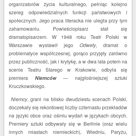
organizatorów życia kulturalnego, pełniąc kolejno
szereg odpowiedzialnych funkcji państwowych i
społecznych. Jego praca literacka nie uległa przy tym
zahamowaniu. Powieściopisarz stał się
dramatopisarzem. W 1948 roku Teatr Polski w
Warszawie wystawił jego
Odwety
, dramat o
problematyce współczesnej, gorąco przyjęty zarówno
przez publiczność, jak i krytykę, a w dwa lata potem na
scenie Teatru Starego w Krakowie, odbyła się
premiera
Niemców
— najgłośniejszej sztuki
Kruczkowskiego.
Niemcy
, grani na blisko dwudziestu scenach Polski,
doczekały się rekordowej liczby czternastu przekładów
na języki obce oraz ośmiu wydań w językach obcych.
Premiery sztuki odbywały się w Berlinie (oraz wielu
innych miastach niemieckich), Wiedniu, Paryżu,