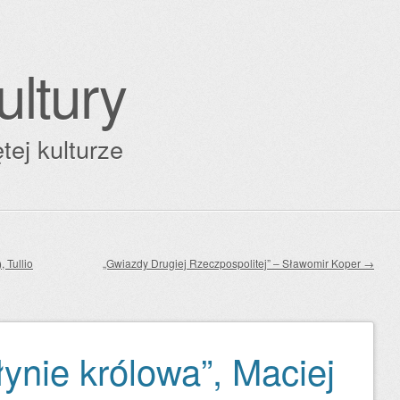
ultury
tej kulturze
 Tullio
„Gwiazdy Drugiej Rzeczpospolitej” – Sławomir Koper
→
łynie królowa”, Maciej