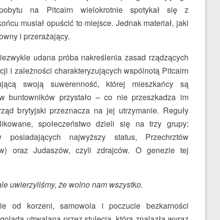
pobytu na Pitcairn wielokrotnie spotykał się z
ńcu musiał opuścić to miejsce. Jednak materiał, jaki
owny i przerażający.
iezwykle udana próba nakreślenia zasad rządzących
cji i zależności charakteryzujących wspólnotą Pitcairn
rującą swoją suwerenność, której mieszkańcy są
w buntowników przystało – co nie przeszkadza im
rząd brytyjski przeznacza na jej utrzymanie. Reguły
ikowane, społeczeństwo dzieli się na trzy grupy:
ów posiadających najwyższy status, Przechrztów
ów) oraz Judaszów, czyli zdrajców. O genezie tej
ale uwierzyliśmy, że wolno nam wszystko.
nie od korzeni, samowola i poczucie bezkarności
ladą utrwalaną przez stulecia, która znalazła wyraz