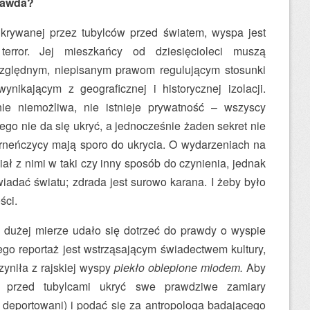
prawda?
ukrywanej przez tubylców przed światem, wyspa jest
terror. Jej mieszkańcy od dziesięcioleci muszą
ględnym, niepisanym prawom regulującym stosunki
ynikającym z geograficznej i historycznej izolacji.
nie niemożliwa, nie istnieje prywatność – wszyscy
ego nie da się ukryć, a jednocześnie żaden sekret nie
rneńczycy mają sporo do ukrycia. O wydarzeniach na
ał z nimi w taki czy inny sposób do czynienia, jednak
iadać światu; zdrada jest surowo karana. I żeby było
ści.
dużej mierze udało się dotrzeć do prawdy o wyspie
Jego reportaż jest wstrząsającym świadectwem kultury,
czyniła z rajskiej wyspy
piekło oblepione miodem.
Aby
ł przed tubylcami ukryć swe prawdziwe zamiary
i deportowani) i podać się za antropologa badającego