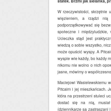
statek. Brzmi jak sielanka, 
W rzeczywistości, skrzętnie 
więzieniem, a rządzi nią 
podporządkowywać się bezwz
społeczne i międzyludzkie, w
Ucieczka stąd jest praktycz
wiedzą o sobie wszystko, nicz
może opuścić wyspy. A Pitcai
wyspie wie każdy, bo każdy mi
nikomu nie wolno o nich opow
jasne, mówimy o współczesno
Maciejowi Wasielewskiemu w 
Pitcairn i jej mieszkańcach. 
która na przestrzeni stuleci u
dostać się na nią, musia
(dziennikarze są zastraszani 