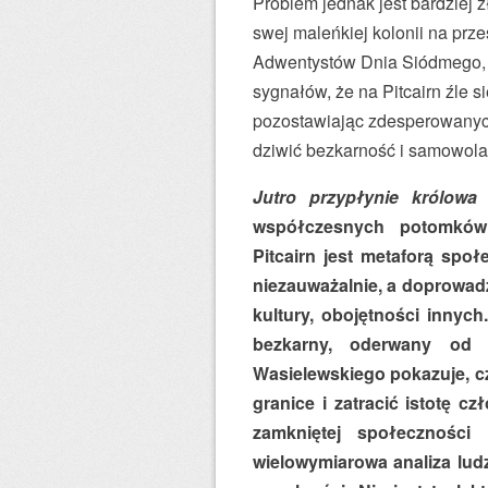
Problem jednak jest bardziej z
swej maleńkiej kolonii na prze
Adwentystów Dnia Siódmego, d
sygnałów, że na Pitcairn źle s
pozostawiając zdesperowanych
dziwić bezkarność i samowol
Jutro przypłynie królowa 
współczesnych potomków 
Pitcairn jest metaforą społ
niezauważalnie, a doprowadz
kultury, obojętności innych
bezkarny, oderwany od k
Wasielewskiego pokazuje, cz
granice i zatracić istotę c
zamkniętej społeczności
wielowymiarowa analiza ludz