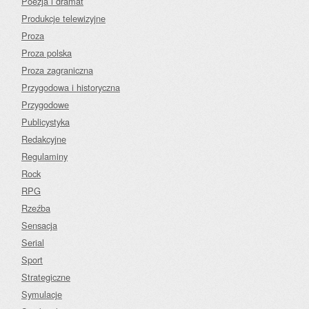
Poezja i dramat
Produkcje telewizyjne
Proza
Proza polska
Proza zagraniczna
Przygodowa i historyczna
Przygodowe
Publicystyka
Redakcyjne
Regulaminy
Rock
RPG
Rzeźba
Sensacja
Serial
Sport
Strategiczne
Symulacje