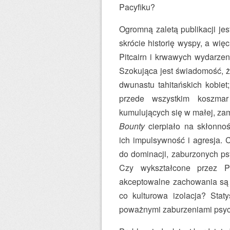
Pacyfiku?
Ogromną zaletą publikacji je
skrócie historię wyspy, a wię
Pitcairn i krwawych wydarzeni
Szokująca jest świadomość, ż
dwunastu tahitańskich kobiet
przede wszystkim koszmar
kumulujących się w małej, za
Bounty
cierpiało na skłonnoś
ich impulsywność i agresja. 
do dominacji, zaburzonych ps
Czy wykształcone przez P
akceptowalne zachowania są 
co kulturowa izolacja? Staty
poważnymi zaburzeniami psyc