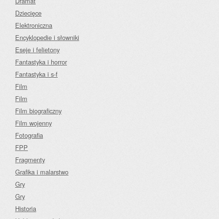
Dramat
Dziecięce
Elektroniczna
Encyklopedie i słowniki
Eseje i felietony
Fantastyka i horror
Fantastyka i s-f
Film
Film
Film biograficzny
Film wojenny
Fotografia
FPP
Fragmenty
Grafika i malarstwo
Gry
Gry
Historia