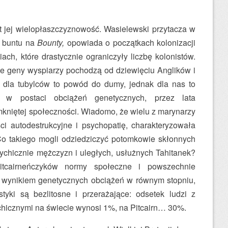
st jej wielopłaszczyznowość. Wasielewski przytacza w
c buntu na
Bounty,
opowiada o początkach kolonizacji
ach, które drastycznie ograniczyły liczbę kolonistów.
e geny wyspiarzy pochodzą od dziewięciu Anglików i
; dla tubylców to powód do dumy, jednak dla nas to
 w postaci obciążeń genetycznych, przez lata
mkniętej społeczności. Wiadomo, że wielu z marynarzy
ci autodestrukcyjne i psychopatię, charakteryzowała
Co takiego mogli odziedziczyć potomkowie skłonnych
ychicznie mężczyzn i uległych, usłużnych Tahitanek?
itcairneńczyków normy społeczne i powszechnie
wynikiem genetycznych obciążeń w równym stopniu,
styki są bezlitosne i przerażające: odsetek ludzi z
hicznymi na świecie wynosi 1%, na Pitcairn… 30%.