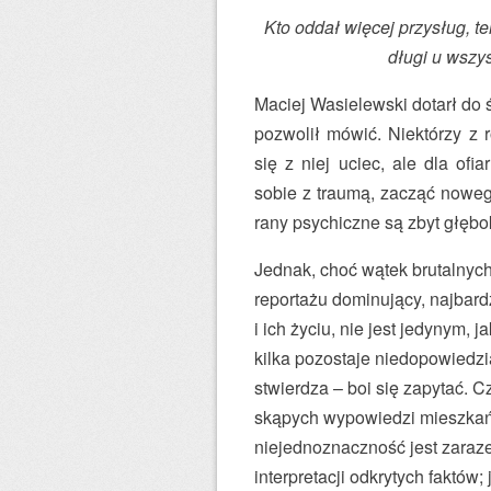
Kto oddał więcej przysług, te
długi u wszy
Maciej Wasielewski dotarł do 
pozwolił mówić. Niektórzy z
się z niej uciec, ale dla ofi
sobie z traumą, zacząć noweg
rany psychiczne są zbyt głębo
Jednak, choć wątek brutalnyc
reportażu dominujący, najbard
i ich życiu, nie jest jedynym, 
kilka pozostaje niedopowiedzi
stwierdza – boi się zapytać. 
skąpych wypowiedzi mieszkańc
niejednoznaczność jest zaraze
interpretacji odkrytych faktów;