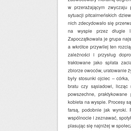
w przerażającym zwyczaju 
sytuacji pitcairneńskich dzie
nich zdecydowało się przerwa
na wyspie przez długie la
Zapoczątkowała je grupa naj
a wkrótce przywilej ten rozc
zależności i przysług dopr
traktowane jako spłata zac
zbiorze owoców, uratowanie ż
były stosunki ojciec – córka,
bratu czy sąsiadowi, licząc
powszechne, praktykowane p
kobieta na wyspie. Procesy są
farsą, podobnie jak wyroki.
wspólnocie i zeznawać, spotyk
plasując się najniżej w społec