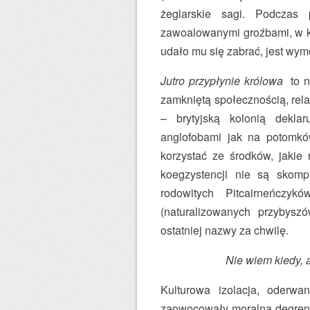
żeglarskie sagi. Podczas 
zawoalowanymi groźbami, w ko
udało mu się zabrać, jest wym
Jutro przypłynie królowa
to n
zamkniętą społecznością, rela
– brytyjską kolonią dekla
anglofobami jak na potomkó
korzystać ze środków, jakie 
koegzystencji nie są skompl
rodowitych Pitcairneńczyk
(naturalizowanych przybysz
ostatniej nazwy za chwilę.
Nie wiem kiedy, 
Kulturowa izolacja, oderwa
zaowocowały moralną degrengo