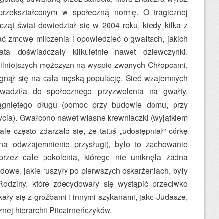
przekształconym w społeczną normę. O tragicznej
wcząt świat dowiedział się w 2004 roku, kiedy kilka z
ć zmowę milczenia i opowiedzieć o gwałtach, jakich
ta doświadczały kilkuletnie nawet dziewczynki.
silniejszych mężczyzn na wyspie zwanych Chłopcami,
iągnął się na cała męską populację. Sieć wzajemnych
owadziła do społecznego przyzwolenia na gwałty,
iągniętego długu (pomoc przy budowie domu, przy
ycia). Gwałcono nawet własne krewniaczki (wyjątkiem
 ale często zdarzało się, że tatuś „udostępniał” córkę
 na odwzajemnienie przysługi), było to zachowanie
rzez całe pokolenia, którego nie uniknęła żadna
dowe, jakie ruszyły po pierwszych oskarżeniach, były
 Rodziny, które zdecydowały się wystąpić przeciwko
ały się z groźbami i innymi szykanami, jako Judasze,
znej hierarchii Pitcairneńczyków.