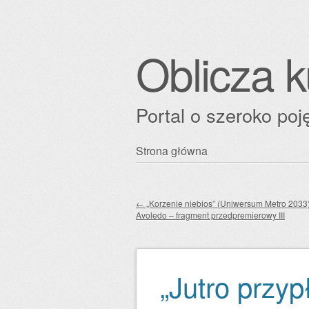
Oblicza k
Portal o szeroko poję
Przejdź
Strona główna
Główne menu
do
treści
←
„Korzenie niebios” (Uniwersum Metro 2033),
Avoledo – fragment przedpremierowy III
Zobacz wpisy
„Jutro przyp