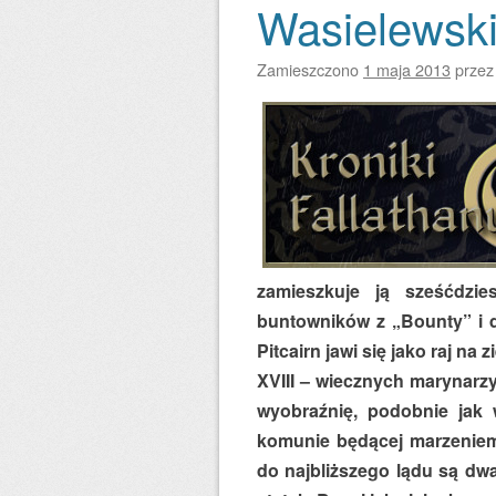
Wasielewski
Zamieszczono
1 maja 2013
prze
zamieszkuje ją sześćdzie
buntowników z „Bounty” i d
Pitcairn jawi się jako raj 
XVIII – wiecznych marynarzy
wyobraźnię, podobnie jak w
komunie będącej marzeniem
do najbliższego lądu są dwa