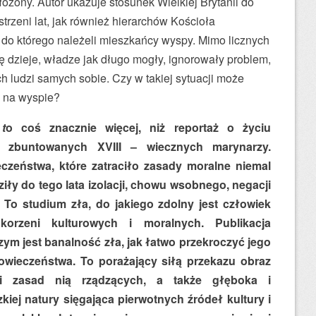
łożony. Autor ukazuje stosunek Wielkiej Brytanii do
strzeni lat, jak również hierarchów Kościoła
o którego należeli mieszkańcy wyspy. Mimo licznych
ię dzieje, władze jak długo mogły, ignorowały problem,
 ludzi samych sobie. Czy w takiej sytuacji może
a na wyspie?
t
o coś znacznie więcej, niż reportaż o życiu
zbuntowanych XVIII – wiecznych marynarzy.
eczeństwa, które zatraciło zasady moralne niemal
iły do tego lata izolacji, chowu wsobnego, negacji
. To studium zła, do jakiego zdolny jest człowiek
orzeni kulturowych i moralnych. Publikacja
ym jest banalność zła, jak łatwo przekroczyć jego
złowieczeństwa. To porażający siłą przekazu obraz
 i zasad nią rządzących, a także głęboka i
kiej natury sięgająca pierwotnych źródeł kultury i