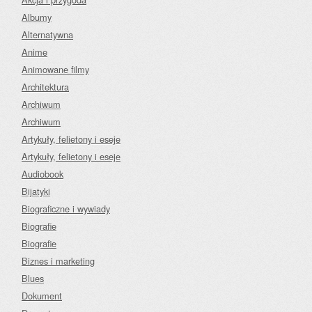
Albumy
Alternatywna
Anime
Animowane filmy
Architektura
Archiwum
Archiwum
Artykuły, felietony i eseje
Artykuły, felietony i eseje
Audiobook
Bijatyki
Biograficzne i wywiady
Biografie
Biografie
Biznes i marketing
Blues
Dokument