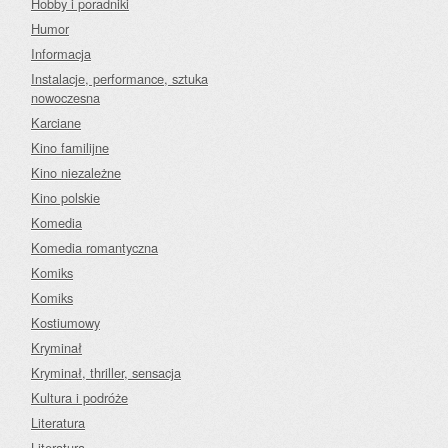
Hobby i poradniki
Humor
Informacja
Instalacje, performance, sztuka
nowoczesna
Karciane
Kino familijne
Kino niezależne
Kino polskie
Komedia
Komedia romantyczna
Komiks
Komiks
Kostiumowy
Kryminał
Kryminał, thriller, sensacja
Kultura i podróże
Literatura
Literatura