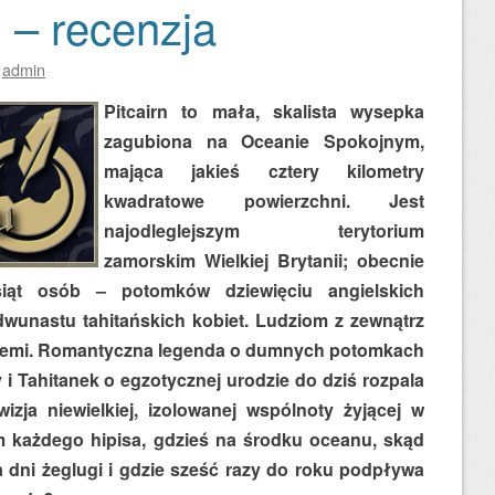
 – recenzja
z
admin
Pitcairn to mała, skalista wysepka
zagubiona na Oceanie Spokojnym,
mająca jakieś cztery kilometry
kwadratowe powierzchni. Jest
najodleglejszym terytorium
zamorskim Wielkiej Brytanii; obecnie
siąt osób – potomków dziewięciu angielskich
wunastu tahitańskich kobiet. Ludziom z zewnątrz
na ziemi. Romantyczna legenda o dumnych potomkach
 i Tahitanek o egzotycznej urodzie do dziś rozpala
izja niewielkiej, izolowanej wspólnoty żyjącej w
 każdego hipisa, gdzieś na środku oceanu, skąd
 dni żeglugi i gdzie sześć razy do roku podpływa