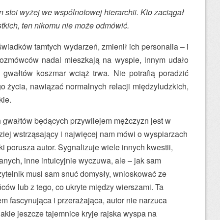
n stoi wyżej we wspólnotowej hierarchii. Kto zaciągał
stkich, ten nikomu nie może odmówić.
świadków tamtych wydarzeń, zmienił ich personalia – i
 rozmówców nadal mieszkają na wyspie, innym udało
ar gwałtów koszmar wciąż trwa. Nie potrafią poradzić
o życia, nawiązać normalnych relacji międzyludzkich,
kie.
h gwałtów będących przywilejem mężczyzn jest w
ziej wstrząsający i najwięcej nam mówi o wyspiarzach
jaki porusza autor. Sygnalizuje wiele innych kwestii,
anych, inne intuicyjnie wyczuwa, ale – jak sam
Czytelnik musi sam snuć domysły, wnioskować ze
ów lub z tego, co ukryte między wierszami. Ta
m fascynująca i przerażająca, autor nie narzuca
 jakie jeszcze tajemnice kryje rajska wyspa na