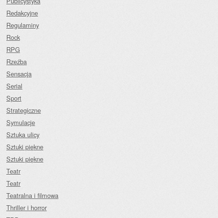
Publicystyka
Redakcyjne
Regulaminy
Rock
RPG
Rzeźba
Sensacja
Serial
Sport
Strategiczne
Symulacje
Sztuka ulicy
Sztuki piękne
Sztuki piękne
Teatr
Teatr
Teatralna i filmowa
Thriller i horror