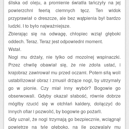
śliska od oleju, a promienie światła tańczyły na jej
powierzchni feerią ciemnych tęcz. Ten widok
przyprawiał o dreszcze, ale bez wątpienia był bardzo
ludzki. I to było najważniejsze.
Zbierając się na odwagę, chłopiec wziął głęboki
oddech. Teraz. Teraz jest odpowiedni moment.
Wstał.
Nogi mu drżały, nie tylko od mozolnej wspinaczki.
Przez chwilę obawiał się, że nie zdoła ustać, i
krajobraz zawirował mu przed oczami. Potem siłą woli
ustabilizował obraz i zmusił drżące nogi, by utrzymały
go w pionie. Czy miał inny wybór? Bogowie go
obserwowali. Gdyby okazał słabość, równie dobrze
mógłby rzucić się w otchłań kaldery, dołączyć do
innych ofiar i pozwolić, by bogowie go pożarli.
Gdy uznał, że nogi trzymają go bezpiecznie, wciąg­nął
powietrze na tyle głęboko, na ile pozwalały mu