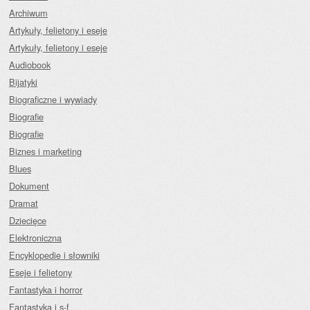
Archiwum
Artykuły, felietony i eseje
Artykuły, felietony i eseje
Audiobook
Bijatyki
Biograficzne i wywiady
Biografie
Biografie
Biznes i marketing
Blues
Dokument
Dramat
Dziecięce
Elektroniczna
Encyklopedie i słowniki
Eseje i felietony
Fantastyka i horror
Fantastyka i s-f