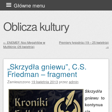
Przejdź
Główne menu
do
treści
Oblicza kultury
←
ENEMEF: Noc Megahitów w
Premiery tygodnia (19 – 25 kwietnia)
Multikinie (26 kwietnia)
→
Zobacz wpisy
„Skrzydła gniewu”, C.S.
Friedman – fragment
Zamieszczono
19 kwietnia 2013
przez
admin
Skrzydła
gniewu
to
kontynua
cja