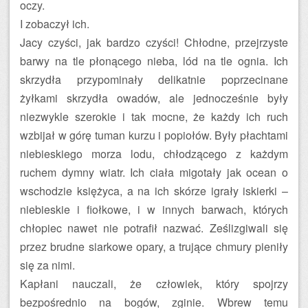
oczy.
I zobaczył ich.
Jacy czyści, jak bardzo czyści! Chłodne, przejrzyste
barwy na tle płonącego nieba, lód na tle ognia. Ich
skrzydła przypominały delikatnie poprzecinane
żyłkami skrzydła owadów, ale jednocześnie były
niezwykle szerokie i tak mocne, że każdy ich ruch
wzbijał w górę tuman kurzu i popiołów. Były płachtami
niebieskiego morza lodu, chłodzącego z każdym
ruchem dymny wiatr. Ich ciała migotały jak ocean o
wschodzie księżyca, a na ich skórze igrały iskierki –
niebieskie i fiołkowe, i w innych barwach, których
chłopiec nawet nie potrafił nazwać. Ześlizgiwali się
przez brudne siarkowe opary, a trujące chmury pieniły
się za nimi.
Kapłani nauczali, że człowiek, który spojrzy
bezpośrednio na bogów, zginie. Wbrew temu