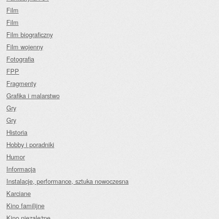
Film
Film
Film biograficzny
Film wojenny
Fotografia
FPP
Fragmenty
Grafika i malarstwo
Gry
Gry
Historia
Hobby i poradniki
Humor
Informacja
Instalacje, performance, sztuka nowoczesna
Karciane
Kino familijne
Kino niezależne