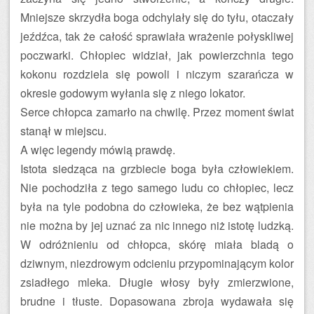
Mniejsze skrzydła boga odchylały się do tyłu, otaczały
jeźdźca, tak że całość sprawiała wrażenie połyskliwej
poczwarki. Chłopiec widział, jak powierzchnia tego
kokonu rozdziela się powoli i niczym szarańcza w
okresie godowym wyłania się z niego lokator.
Serce chłopca zamarło na chwilę. Przez moment świat
stanął w miejscu.
A więc legendy mówią prawdę.
Istota siedząca na grzbiecie boga była człowiekiem.
Nie pochodziła z tego samego ludu co chłopiec, lecz
była na tyle podobna do człowieka, że bez wątpienia
nie można by jej uznać za nic innego niż istotę ludzką.
W odróżnieniu od chłopca, skórę miała bladą o
dziwnym, niezdrowym odcieniu przypominającym kolor
zsiadłego mleka. Długie włosy były zmierzwione,
brudne i tłuste. Dopasowana zbroja wydawała się