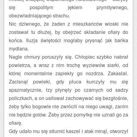
się pospolitym jękiem prymitywnego,
obezwładniającego strachu.
Nic dziwnego, że żaden z mieszkańców wioski nie
zostawał tu dłużej, by obejrzeć składanie ofiary do
końca. Iluzja świętości mogłaby prysnąć jak bańka
mydlana.
Nagle chmury poruszyły się. Chłopiec szybko nabrał
powietrza, a wraz z nim trochę wyziewów siarki, od
której momentalnie zapiekły go nozdrza. Zakasłał.
Zacisnął powieki, gdy płuca kurczyły mu się
spazmatycznie, łzy płynęły po czarnych od sadzy
policzkach, a on usiłował zachowywać się bezgłośnie,
żeby tylko bogowie nie zwrócili na niego uwagi, zanim
nie będzie gotów. Żeby przez pomyłkę nie uznali go za
ofiarę.
Gdy udało mu się stłumić kaszel i atak minął, otworzył