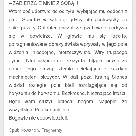
– ZABIERZCIE MNIE Z SOBĄ!!!
Wtem coś uderzyło go od tyłu, wybijając mu oddech z
płuc. Spadłby w kalderę, gdyby nie pochwyciły go
ostre pazury. Chłopiec poczuł, że gwałtownie podrywa
się w powietrze. W głowie mu się kręciło,
pofragmentowane obrazy świata wpływały w jego pole
widzenia, niespójne, nierzeczywiste. Wiry trującego
dymu. Niebieskoczarne skrzydła bijące powietrze
ponad jego głową, ziemia uciekająca z każdym
machnięciem skrzydeł. W dali poza Krainą Słońca
widział rozległe pole bieli rozciągające się od
horyzontu do horyzontu. Bezkresne. Nieznające litości.
Będę wam służył, obiecał bogom. Najlepiej ze
wszystkich. Przekonacie się.
Bogowie nie odpowiedzieli.
Opublikowano
w
Fragmenty