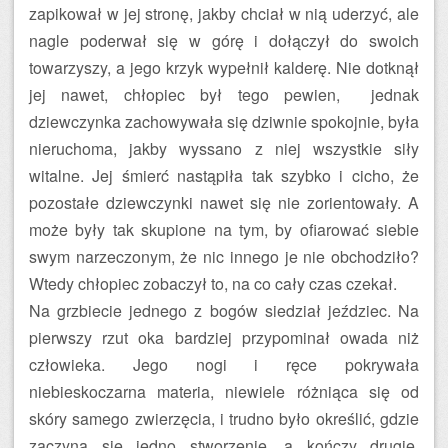
zapikował w jej stronę, jakby chciał w nią uderzyć, ale
nagle poderwał się w górę i dołączył do swoich
towarzyszy, a jego krzyk wypełnił kalderę. Nie dotknął
jej nawet, chłopiec był tego pewien, jednak
dziewczynka zachowywała się dziwnie spokojnie, była
nieruchoma, jakby wyssano z niej wszystkie siły
witalne. Jej śmierć nastąpiła tak szybko i cicho, że
pozostałe dziewczynki nawet się nie zorientowały. A
może były tak skupione na tym, by ofiarować siebie
swym narzeczonym, że nic innego je nie obchodziło?
Wtedy chłopiec zobaczył to, na co cały czas czekał.
Na grzbiecie jednego z bogów siedział jeździec. Na
pierwszy rzut oka bardziej przypominał owada niż
człowieka. Jego nogi i ręce pokrywała
niebieskoczarna materia, niewiele różniąca się od
skóry samego zwierzęcia, i trudno było określić, gdzie
zaczyna się jedno stworzenie, a kończy drugie.