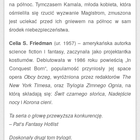
na północ. Tymczasem Kamala, młoda kobieta, która
ośmieliła się rzucić wyzwanie Magistrom, zmuszona
jest uciekać przed ich gniewem na północ w sam
środek niebezpieczeństwa.
Celia S. Friedman
(ur. 1957) – amerykańska autorka
science fiction i fantasy, zaczynała jako projektantka
kostiumów. Debiutowała w 1986 roku powieścią „In
Conquest Born”, popularność przyniosły jej space
opera
Obcy brzeg
, wyróżniona przez redaktorów
The
New York Timesa
, oraz
Trylogia Zimnego Ognia
, na
którą składają się:
Świt czarnego słońca
,
Nadejście
nocy
i
Korona cieni
.
Ta seria o głowę przewyższa konkurencję.
–
Pat’s Fantasy Hotlist
Doskonały drugi tom trylogii.