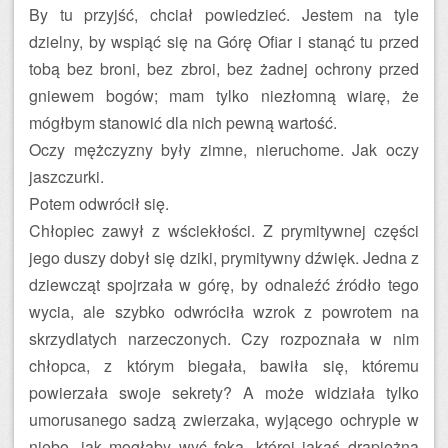
By tu przyjść, chciał powiedzieć. Jestem na tyle
dzielny, by wspiąć się na Górę Ofiar i stanąć tu przed
tobą bez broni, bez zbroi, bez żadnej ochrony przed
gniewem bogów; mam tylko niezłomną wiarę, że
mógłbym stanowić dla nich pewną wartość.
Oczy mężczyzny były zimne, nieruchome. Jak oczy
jaszczurki.
Potem odwrócił się.
Chłopiec zawył z wściekłości. Z prymitywnej części
jego duszy dobył się dziki, prymitywny dźwięk. Jedna z
dziewcząt spojrzała w górę, by odnaleźć źródło tego
wycia, ale szybko odwróciła wzrok z powrotem na
skrzydlatych narzeczonych. Czy rozpoznała w nim
chłopca, z którym biegała, bawiła się, któremu
powierzała swoje sekrety? A może widziała tylko
umorusanego sadzą zwierzaka, wyjącego ochryple w
niebo, jak mogłaby wyć foka, której jakaś drapieżna