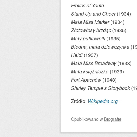
Frolics of Youth
Stand Up and Cheer
(1934)
Mała Miss Marker
(1934)
Złotowłosy brzdąc
(1935)
Mały pułkownik
(1935)
Biedna, mała dziewczynka
(19
Heidi
(1937)
Mała Miss Broadway
(1938)
Mała księżniczka
(1939)
Fort Apachów
(1948)
Shirley Temple’s Storybook
(1
Źródło:
Wikipedia.org
Opublikowano
w
Biografie