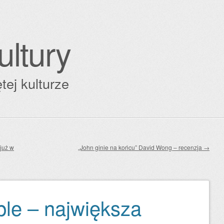
ultury
tej kulturze
 już w
„John ginie na końcu” David Wong – recenzja
→
ple – największa