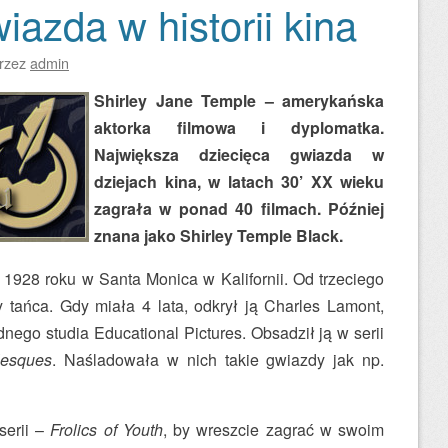
iazda w historii kina
rzez
admin
Shirley Jane Temple – amerykańska
aktorka filmowa i dyplomatka.
Największa dziecięca gwiazda w
dziejach kina, w latach 30’ XX wieku
zagrała w ponad 40 filmach. Później
znana jako Shirley Temple Black.
 1928 roku w Santa Monica w Kalifornii. Od trzeciego
y tańca. Gdy miała 4 lata, odkrył ją Charles Lamont,
dnego studia Educational Pictures. Obsadził ją w serii
lesques
. Naśladowała w nich takie gwiazdy jak np.
serii –
Frolics of Youth
, by wreszcie zagrać w swoim