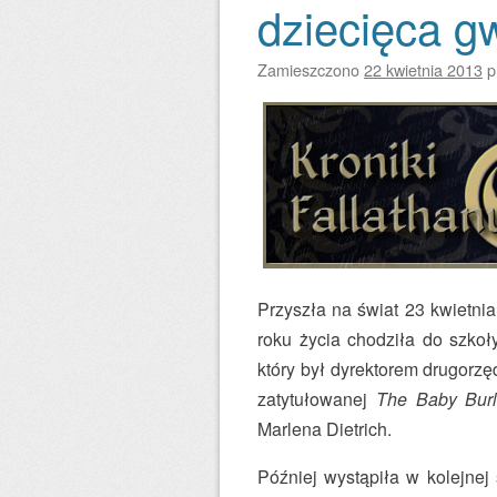
dziecięca gw
Zamieszczono
22 kwietnia 2013
p
Przyszła na świat 23 kwietnia
roku życia chodziła do szkoł
który był dyrektorem drugorzę
zatytułowanej
The Baby Bur
Marlena Dietrich.
Później wystąpiła w kolejnej 