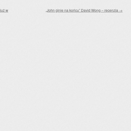
 już w
„John ginie na końcu” David Wong – recenzja
→