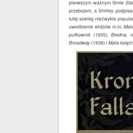
pierwszym ważnym filmie
St
przebojem, a Shirley podpisał
tutaj szereg niezwykle popula
uwielbienie widzów m.in.
Mał
pułkownik
(1935),
Biedna, 
Broadway
(1938) i
Mała księż