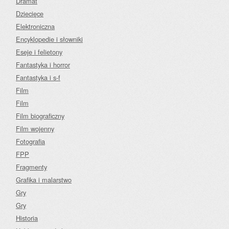
Dramat
Dziecięce
Elektroniczna
Encyklopedie i słowniki
Eseje i felietony
Fantastyka i horror
Fantastyka i s-f
Film
Film
Film biograficzny
Film wojenny
Fotografia
FPP
Fragmenty
Grafika i malarstwo
Gry
Gry
Historia