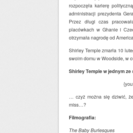
rozpoczęła karierę polityczn
administracji prezydenta Ger
Przez długi czas pracował
placówkach w Ghanie i Czech
otrzymała nagrodę od American
Shirley Temple zmarła 10 lute
swoim domu w Woodside, w otoc
Shirley Temple w jednym ze 
{you
… czyż można się dziwić, ż
miss…?
Filmografia:
The Baby Burlesques