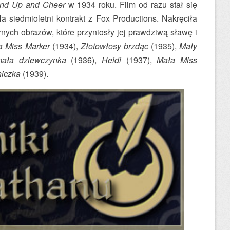
and Up and Cheer
w 1934 roku. Film od razu stał się
a siedmioletni kontrakt z Fox Productions. Nakręciła
rnych obrazów, które przyniosły jej prawdziwą sławę i
a Miss Marker
(1934),
Złotowłosy brzdąc
(1935),
Mały
mała dziewczynka
(1936),
Heidi
(1937),
Mała Miss
niczka
(1939).