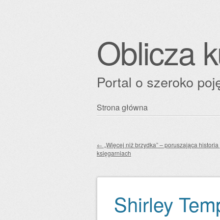
Oblicza k
Portal o szeroko poję
Przejdź
Strona główna
Główne menu
do
treści
←
„Więcej niż brzydka” – poruszająca historia
księgarniach
Zobacz wpisy
Shirley Tem