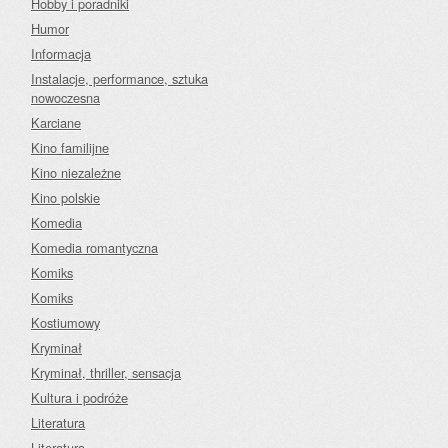
Hobby i poradniki
Humor
Informacja
Instalacje, performance, sztuka
nowoczesna
Karciane
Kino familijne
Kino niezależne
Kino polskie
Komedia
Komedia romantyczna
Komiks
Komiks
Kostiumowy
Kryminał
Kryminał, thriller, sensacja
Kultura i podróże
Literatura
Literatura