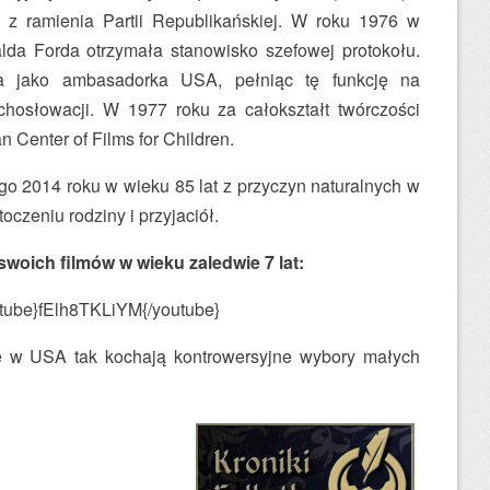
ą z ramienia Partii Republikańskiej. W roku 1976 w
alda Forda otrzymała stanowisko szefowej protokołu.
a jako ambasadorka USA, pełniąc tę funkcję na
osłowacji. W 1977 roku za całokształt twórczości
 Center of Films for Children.
go 2014 roku w wieku 85 lat z przyczyn naturalnych w
zeniu rodziny i przyjaciół.
swoich filmów w wieku zaledwie 7 lat:
tube}fElh8TKLiYM{/youtube}
e w USA tak kochają kontrowersyjne wybory małych