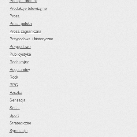
Poezja i dramat
Produkcje telewizyjne
Proza
Proza polska
Proza zagraniczna
Przygodowa i historyczna
Przygodowe
Publicystyka
Redakcyjne
Regulaminy
Rock
RPG
Rzeźba
Sensacja
Serial
Sport
Strategiczne
Symulacje