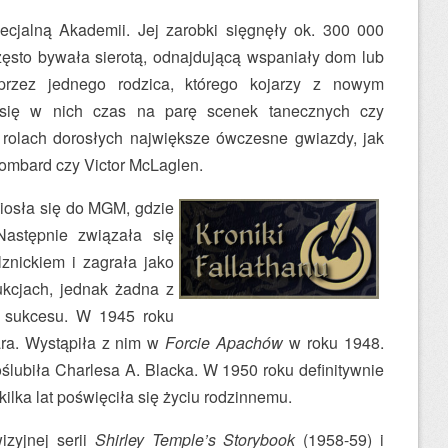
jalną Akademii. Jej zarobki sięgnęły ok. 300 000
często bywała sierotą, odnajdującą wspaniały dom lub
rzez jednego rodzica, którego kojarzy z nowym
 się w nich czas na parę scenek tanecznych czy
 rolach dorosłych największe ówczesne gwiazdy, jak
ombard czy Victor McLaglen.
niosła się do MGM, gdzie
 Następnie związała się
znickiem i zagrała jako
ukcjach, jednak żadna z
o sukcesu. W 1945 roku
ra. Wystąpiła z nim w
Forcie Apachów
w roku 1948.
oślubiła Charlesa A. Blacka. W 1950 roku definitywnie
kilka lat poświęciła się życiu rodzinnemu.
izyjnej serii
Shirley Temple’s Storybook
(1958-59) i