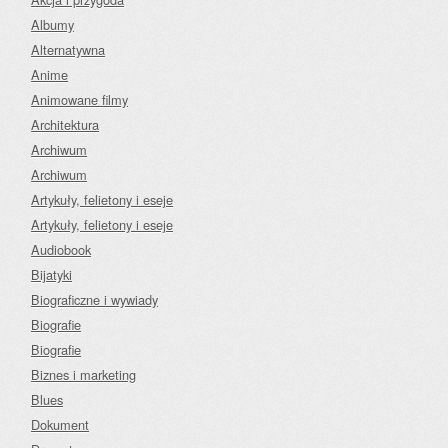
Albumy
Alternatywna
Anime
Animowane filmy
Architektura
Archiwum
Archiwum
Artykuły, felietony i eseje
Artykuły, felietony i eseje
Audiobook
Bijatyki
Biograficzne i wywiady
Biografie
Biografie
Biznes i marketing
Blues
Dokument