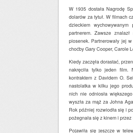
W 1935 dostała Nagrodę Spec
dolarów za tytuł. W filmach 
dzieckiem wychowywanym p
partnerem. Zawsze znalazł
piosenek. Partnerowały jej w
choćby Gary Cooper, Carole L
Kiedy zaczęła dorastać, prze
nakręciła tylko jeden film.
kontraktem z Davidem O. Sel
nastolatka w kilku jego prod
nich nie odniosła większeg
wyszła za mąż za Johna Aga
Rok później rozwiodła się i p
pożegnała się z kinem i przez 
Pojawiła się jeszcze w telew