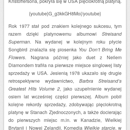
Kristoffersona, pokryła się w USA pięciokrotną platyną.
{youtube}G_g3kkGH8Mo{/youtube}
Rok 1977 stał pod znakiem kolejnego sukcesu, tym
razem dzięki platynowemu albumowi
Streisand
Superman
. Na wydanej w kolejnym roku płycie
Songbird znalazła się piosenka
You Don’t Bring Me
Flowers
. Nagrana później jako duet z Neilem
Diamondem trafiła na pierwsze miejsce singlowej listy
sprzedaży w USA. Jesienią 1978 ukazało się drugie
retrospektywne wydawnictwo,
Barbra Streisand’s
Greatest Hits Volume 2
, jako uzupełnienie wydanej
osiem lat wcześniej części pierwszej. Album pobił
kolejne rekordy sprzedaży, zdobywając pięciokrotną
platynę w Stanach Zjednoczonych, a także docierając
do pierwszych miejsc m.in. w Kanadzie, Wielkiej
Brytanii i Nowej Zelandii. Komedia
Wielkie starcie
, w