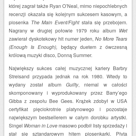
której zagrał także Ryan O’Neal, mimo niepochlebnych
recenzji okazała się kolejnym sukcesem kasowym, a
piosenka
The Main Event/Fight
stała się przebojem.
Nagrany w drugiej połowie 1979 roku album
Wet
zawierał dyskotekowy hit numer jeden,
No More Tears
(Enough Is Enough),
będący duetem z ówczesną
królową muzyki disco, Donną Summer.
Największy sukces całej muzycznej kariery Barbry
Streisand przypada jednak na rok 1980. Wtedy to
wydany został album
Guilty
, niemal w całości
skomponowany i wyprodukowany przez Barry’ego
Gibba z zespołu Bee Gees. Krążek zdobył w USA
certyfikat pięciokrotnie platynowego i pozostaje
największym bestsellerem w całym dorobku artystki.
Singel
Woman in Love
masowo podbił listy sprzedaży i
stał się sztandarowym hitem piosenkarki. Płyta