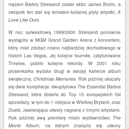
mężem Barbry Streisand został aktor James Brolin, a
związek ten stał się tematem kolejnej płyty artystki,
A
Love Like Ours
.
W noc sylwestrową 1999/2000 Streisand ponownie
wystąpiła w MGM Grand Garden Arena z koncertem,
który miał zdobyć miano najbardziej dochodowego w
historii Las Vegas. Jej kolejne tournée, zatytułowane
Timeles, pobiło kolejne rekordy. W 2001 roku
piosenkarka wydała drugi w swojej karierze album
świąteczny,
Christmas Memories
. Rok później ukazały
się dwie kompilacje: dwupłytowa
The Essential Barbra
Streisand
, która dotarła do Top 10 europejskich list
sprzedaży, w tym do 1 miejsca w Wielkiej Brytanii, oraz
Duets
, zawierająca utwory nagrane z innymi artystami.
Rok później swą premierę miało wydawnictwo
The
Movie Album
, na którym znalazły się utwory