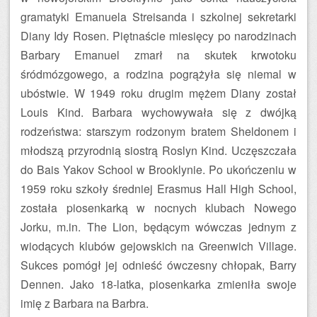
gramatyki Emanuela Streisanda i szkolnej sekretarki
Diany Idy Rosen. Piętnaście miesięcy po narodzinach
Barbary Emanuel zmarł na skutek krwotoku
śródmózgowego, a rodzina pogrążyła się niemal w
ubóstwie. W 1949 roku drugim mężem Diany został
Louis Kind. Barbara wychowywała się z dwójką
rodzeństwa: starszym rodzonym bratem Sheldonem i
młodszą przyrodnią siostrą Roslyn Kind. Uczęszczała
do Bais Yakov School w Brooklynie. Po ukończeniu w
1959 roku szkoły średniej Erasmus Hall High School,
została piosenkarką w nocnych klubach Nowego
Jorku, m.in. The Lion, będącym wówczas jednym z
wiodących klubów gejowskich na Greenwich Village.
Sukces pomógł jej odnieść ówczesny chłopak, Barry
Dennen. Jako 18-latka, piosenkarka zmieniła swoje
imię z Barbara na Barbra.