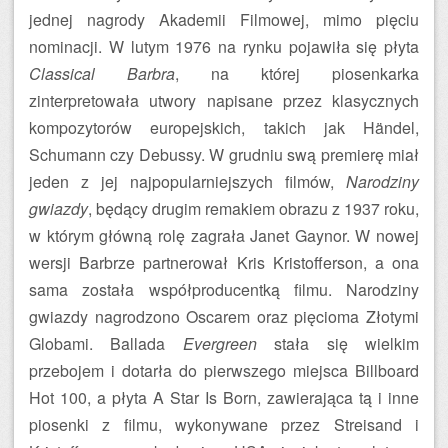
jednej nagrody Akademii Filmowej, mimo pięciu
nominacji. W lutym 1976 na rynku pojawiła się płyta
Classical Barbra
, na której piosenkarka
zinterpretowała utwory napisane przez klasycznych
kompozytorów europejskich, takich jak Händel,
Schumann czy Debussy. W grudniu swą premierę miał
jeden z jej najpopularniejszych filmów,
Narodziny
gwiazdy
, będący drugim remakiem obrazu z 1937 roku,
w którym główną rolę zagrała Janet Gaynor. W nowej
wersji Barbrze partnerował Kris Kristofferson, a ona
sama została współproducentką filmu. Narodziny
gwiazdy nagrodzono Oscarem oraz pięcioma Złotymi
Globami. Ballada
Evergreen
stała się wielkim
przebojem i dotarła do pierwszego miejsca Billboard
Hot 100, a płyta A Star Is Born, zawierająca tą i inne
piosenki z filmu, wykonywane przez Streisand i