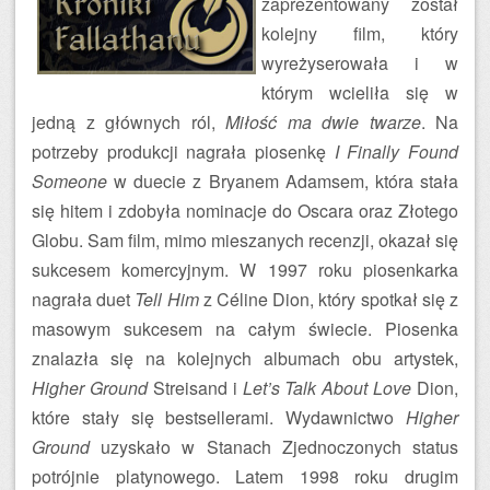
zaprezentowany został
kolejny film, który
wyreżyserowała i w
którym wcieliła się w
jedną z głównych ról,
Miłość ma dwie twarze
. Na
potrzeby produkcji nagrała piosenkę
I Finally Found
Someone
w duecie z Bryanem Adamsem, która stała
się hitem i zdobyła nominacje do Oscara oraz Złotego
Globu. Sam film, mimo mieszanych recenzji, okazał się
sukcesem komercyjnym. W 1997 roku piosenkarka
nagrała duet
Tell Him
z Céline Dion, który spotkał się z
masowym sukcesem na całym świecie. Piosenka
znalazła się na kolejnych albumach obu artystek,
Higher Ground
Streisand i
Let’s Talk About Love
Dion,
które stały się bestsellerami. Wydawnictwo
Higher
Ground
uzyskało w Stanach Zjednoczonych status
potrójnie platynowego. Latem 1998 roku drugim