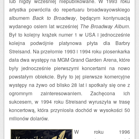
lub nigdy wcześniej niepublikowane. W 1993 roku
artystka powróciła do repertuaru broadwayowskiego
albumem
Back to Broadway
, będącym kontynuacją
wydanego osiem lat wcześniej
The Broadway Album
.
Był to kolejny krążek numer 1 w USA i jednocześnie
kolejna podwójnie platynowa płyta dla Barbry
Streisand. Na przełomie 1993 i 1994 roku piosenkarka
dała dwa występy na MGM Grand Garden Arena, które
były jednocześnie pierwszymi koncertami na nowo
powstałym obiekcie. Były to jej pierwsze komercyjne
występy na żywo od blisko 28 lat i spotkały się one z
ogromnym zainteresowaniem. Zachęcona ich
sukcesem, w 1994 roku Streisand wyruszyła w trasę
koncertową, która przyniosła dochód w wysokości 50
milionów dolarów.
W roku 1996