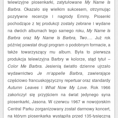
telewizyjne piosenkarki, zatytułowane
My Name Is
Barbra
. Okazało się wielkim sukcesem, otrzymując
pozytywne recenzje i nagrody Emmy. Piosenki
pochodzące z tej produkcji zostały zebrane i wydane
na dwóch albumach tego samego roku,
My Name Is
Barbra
oraz
My Name Is Barbra, Two
…. Już rok
później powstał drugi program o podobnym formacie, a
także towarzyszący mu album. Była to pierwsza
produkcja telewizyjna Barbry w kolorze, stąd tytuł –
Color Me Barbra.
Jesienią światło dzienne ujrzało
wydawnictwo
Je m’appelle Barbra
, zawierające
częściowo francuskojęzyczny repertuar oraz standardy
Autumn Leaves
i
What Now My Love
. Rok 1966
zakończył się przyjściem na świat jedynego syna
piosenkarki, Jasona. W czerwcu 1967 w nowojorskim
Central Parku zorganizowany został darmowy koncert,
na którym piosenkarka wystąpiła przed 135-tysięczną