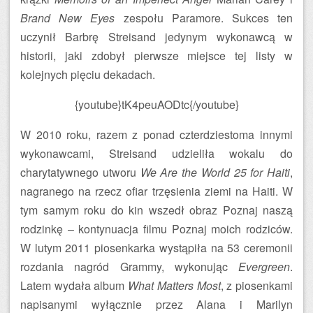
Brand New Eyes
zespołu Paramore. Sukces ten
uczynił Barbrę Streisand jedynym wykonawcą w
historii, jaki zdobył pierwsze miejsce tej listy w
kolejnych pięciu dekadach.
{youtube}tK4peuAODtc{/youtube}
W 2010 roku, razem z ponad czterdziestoma innymi
wykonawcami, Streisand udzieliła wokalu do
charytatywnego utworu
We Are the World 25 for Haiti
,
nagranego na rzecz ofiar trzęsienia ziemi na Haiti. W
tym samym roku do kin wszedł obraz Poznaj naszą
rodzinkę – kontynuacja filmu Poznaj moich rodziców.
W lutym 2011 piosenkarka wystąpiła na 53 ceremonii
rozdania nagród Grammy, wykonując
Evergreen
.
Latem wydała album
What Matters Most
, z piosenkami
napisanymi wyłącznie przez Alana i Marilyn