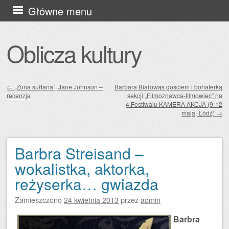
Przejdź
Główne menu
do
treści
Oblicza kultury
←
„Żona sułtana”, Jane Johnson –
Barbara Białowąs gościem i bohaterką
recenzja
sekcji „Filmoznawca-filmowiec” na
Zobacz wpisy
4.Festiwalu KAMERA AKCJA (9-12
maja, Łódź)
→
Barbra Streisand –
wokalistka, aktorka,
reżyserka… gwiazda
Zamieszczono
24 kwietnia 2013
przez
admin
Barbra