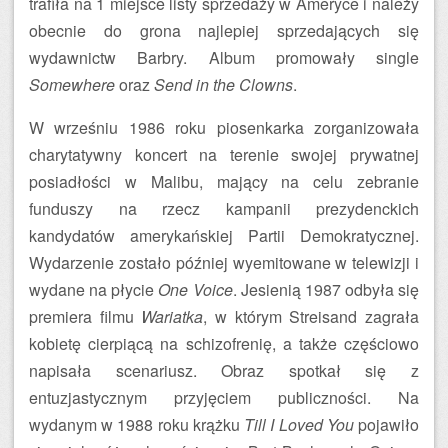
trafiła na 1 miejsce listy sprzedaży w Ameryce i należy
obecnie do grona najlepiej sprzedających się
wydawnictw Barbry. Album promowały single
Somewhere
oraz
Send in the Clowns
.
W wrześniu 1986 roku piosenkarka zorganizowała
charytatywny koncert na terenie swojej prywatnej
posiadłości w Malibu, mający na celu zebranie
funduszy na rzecz kampanii prezydenckich
kandydatów amerykańskiej Partii Demokratycznej.
Wydarzenie zostało później wyemitowane w telewizji i
wydane na płycie
One Voice
. Jesienią 1987 odbyła się
premiera filmu
Wariatka
, w którym Streisand zagrała
kobietę cierpiącą na schizofrenię, a także częściowo
napisała scenariusz. Obraz spotkał się z
entuzjastycznym przyjęciem publiczności. Na
wydanym w 1988 roku krążku
Till I Loved You
pojawiło