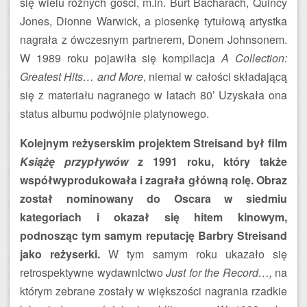
się wielu różnych gości, m.in. Burt Bacharach, Quincy
Jones, Dionne Warwick, a piosenkę tytułową artystka
nagrała z ówczesnym partnerem, Donem Johnsonem.
W 1989 roku pojawiła się kompilacja
A Collection:
Greatest Hits… and More
, niemal w całości składającą
się z materiału nagranego w latach 80’ Uzyskała ona
status albumu podwójnie platynowego.
Kolejnym reżyserskim projektem Streisand był film
Książę przypływów
z 1991 roku, który także
współwyprodukowała i zagrała główną rolę. Obraz
został nominowany do Oscara w siedmiu
kategoriach i okazał się hitem kinowym,
podnosząc tym samym reputację Barbry Streisand
jako reżyserki.
W tym samym roku ukazało się
retrospektywne wydawnictwo
Just for the Record…,
na
którym zebrane zostały w większości nagrania rzadkie