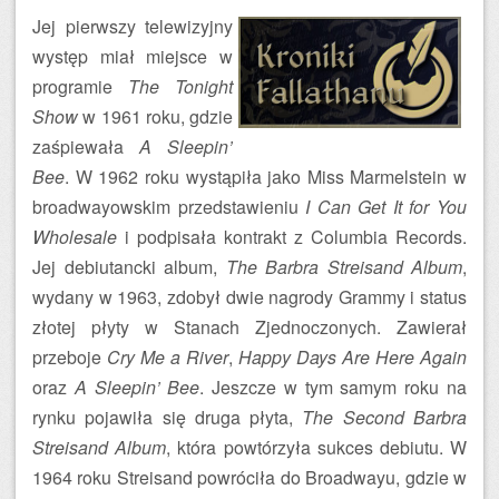
Jej pierwszy telewizyjny
występ miał miejsce w
programie
The Tonight
Show
w 1961 roku, gdzie
zaśpiewała
A Sleepin’
Bee
. W 1962 roku wystąpiła jako Miss Marmelstein w
broadwayowskim przedstawieniu
I Can Get It for You
Wholesale
i podpisała kontrakt z Columbia Records.
Jej debiutancki album,
The Barbra Streisand Album
,
wydany w 1963, zdobył dwie nagrody Grammy i status
złotej płyty w Stanach Zjednoczonych. Zawierał
przeboje
Cry Me a River
,
Happy Days Are Here Again
oraz
A Sleepin’ Bee
. Jeszcze w tym samym roku na
rynku pojawiła się druga płyta,
The Second Barbra
Streisand Album
, która powtórzyła sukces debiutu. W
1964 roku Streisand powróciła do Broadwayu, gdzie w