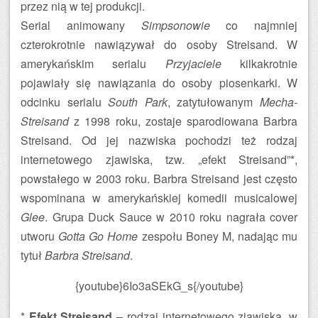
przez nią w tej produkcji.
Serial animowany
Simpsonowie
co najmniej
czterokrotnie nawiązywał do osoby Streisand. W
amerykańskim serialu
Przyjaciele
kilkakrotnie
pojawiały się nawiązania do osoby piosenkarki. W
odcinku serialu
South Park
, zatytułowanym
Mecha-
Streisand
z 1998 roku, zostaje sparodiowana Barbra
Streisand. Od jej nazwiska pochodzi też rodzaj
internetowego zjawiska, tzw. „efekt Streisand”*,
powstałego w 2003 roku. Barbra Streisand jest często
wspominana w amerykańskiej komedii musicalowej
Glee
. Grupa Duck Sauce w 2010 roku nagrała cover
utworu
Gotta Go Home
zespołu Boney M, nadając mu
tytuł
Barbra Streisand
.
{youtube}6Io3aSEkG_s{/youtube}
*
Efekt Streisand
– rodzaj internetowego zjawiska, w