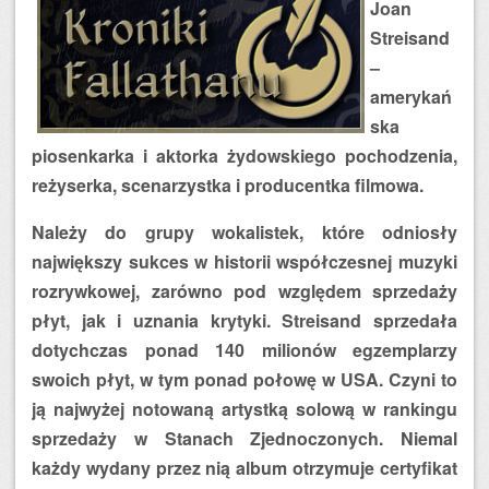
Joan
Streisand
–
amerykań
ska
piosenkarka i aktorka żydowskiego pochodzenia,
reżyserka, scenarzystka i producentka filmowa.
Należy do grupy wokalistek, które odniosły
największy sukces w historii współczesnej muzyki
rozrywkowej, zarówno pod względem sprzedaży
płyt, jak i uznania krytyki. Streisand sprzedała
dotychczas ponad 140 milionów egzemplarzy
swoich płyt, w tym ponad połowę w USA. Czyni to
ją najwyżej notowaną artystką solową w rankingu
sprzedaży w Stanach Zjednoczonych. Niemal
każdy wydany przez nią album otrzymuje certyfikat