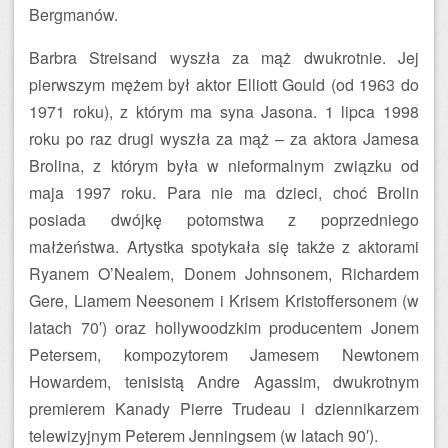
Bergmanów.
Barbra Streisand wyszła za mąż dwukrotnie. Jej
pierwszym mężem był aktor Elliott Gould (od 1963 do
1971 roku), z którym ma syna Jasona. 1 lipca 1998
roku po raz drugi wyszła za mąż – za aktora Jamesa
Brolina, z którym była w nieformalnym związku od
maja 1997 roku. Para nie ma dzieci, choć Brolin
posiada dwójkę potomstwa z poprzedniego
małżeństwa. Artystka spotykała się także z aktorami
Ryanem O’Nealem, Donem Johnsonem, Richardem
Gere, Liamem Neesonem i Krisem Kristoffersonem (w
latach 70′) oraz hollywoodzkim producentem Jonem
Petersem, kompozytorem Jamesem Newtonem
Howardem, tenisistą Andre Agassim, dwukrotnym
premierem Kanady Pierre Trudeau i dziennikarzem
telewizyjnym Peterem Jenningsem (w latach 90′).