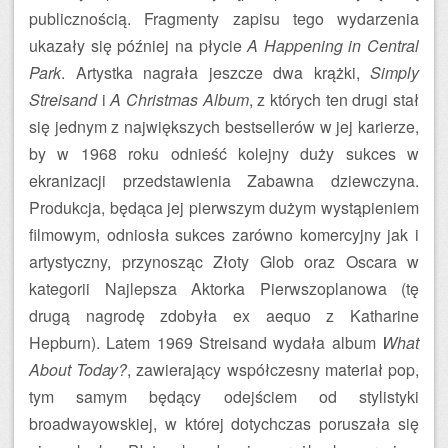
publicznością. Fragmenty zapisu tego wydarzenia
ukazały się później na płycie
A Happening in Central
Park
. Artystka nagrała jeszcze dwa krążki,
Simply
Streisand
i
A Christmas Album
, z których ten drugi stał
się jednym z największych bestsellerów w jej karierze,
by w 1968 roku odnieść kolejny duży sukces w
ekranizacji przedstawienia Zabawna dziewczyna.
Produkcja, będąca jej pierwszym dużym wystąpieniem
filmowym, odniosła sukces zarówno komercyjny jak i
artystyczny, przynosząc Złoty Glob oraz Oscara w
kategorii Najlepsza Aktorka Pierwszoplanowa (tę
drugą nagrodę zdobyła ex aequo z Katharine
Hepburn). Latem 1969 Streisand wydała album
What
About Today?
, zawierający współczesny materiał pop,
tym samym będący odejściem od stylistyki
broadwayowskiej, w której dotychczas poruszała się