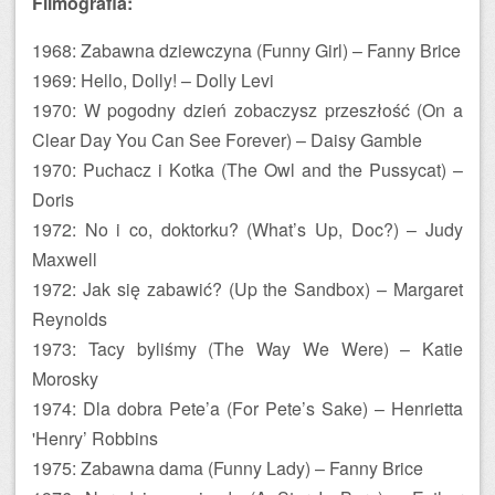
Filmografia:
1968: Zabawna dziewczyna (Funny Girl) – Fanny Brice
1969: Hello, Dolly! – Dolly Levi
1970: W pogodny dzień zobaczysz przeszłość (On a
Clear Day You Can See Forever) – Daisy Gamble
1970: Puchacz i Kotka (The Owl and the Pussycat) –
Doris
1972: No i co, doktorku? (What’s Up, Doc?) – Judy
Maxwell
1972: Jak się zabawić? (Up the Sandbox) – Margaret
Reynolds
1973: Tacy byliśmy (The Way We Were) – Katie
Morosky
1974: Dla dobra Pete’a (For Pete’s Sake) – Henrietta
'Henry’ Robbins
1975: Zabawna dama (Funny Lady) – Fanny Brice