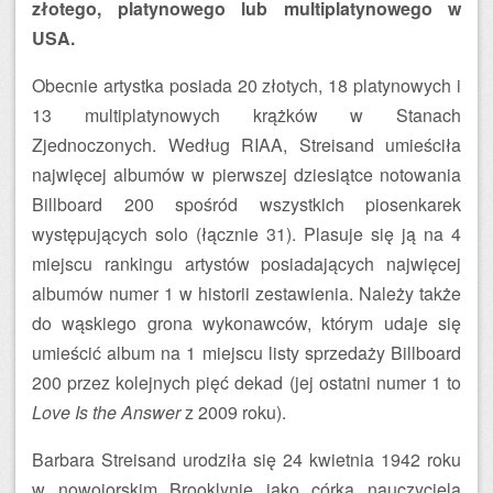
złotego, platynowego lub multiplatynowego w
USA.
Obecnie artystka posiada 20 złotych, 18 platynowych i
13 multiplatynowych krążków w Stanach
Zjednoczonych. Według RIAA, Streisand umieściła
najwięcej albumów w pierwszej dziesiątce notowania
Billboard 200 spośród wszystkich piosenkarek
występujących solo (łącznie 31). Plasuje się ją na 4
miejscu rankingu artystów posiadających najwięcej
albumów numer 1 w historii zestawienia. Należy także
do wąskiego grona wykonawców, którym udaje się
umieścić album na 1 miejscu listy sprzedaży Billboard
200 przez kolejnych pięć dekad (jej ostatni numer 1 to
Love Is the Answer
z 2009 roku).
Barbara Streisand urodziła się 24 kwietnia 1942 roku
w nowojorskim Brooklynie jako córka nauczyciela