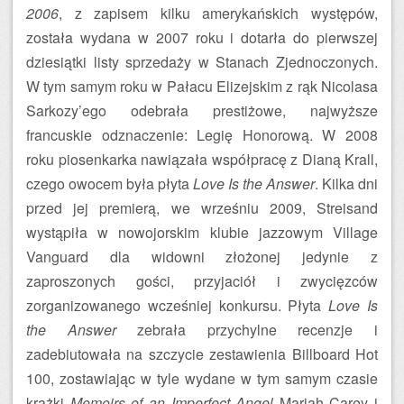
2006
, z zapisem kilku amerykańskich występów,
została wydana w 2007 roku i dotarła do pierwszej
dziesiątki listy sprzedaży w Stanach Zjednoczonych.
W tym samym roku w Pałacu Elizejskim z rąk Nicolasa
Sarkozy’ego odebrała prestiżowe, najwyższe
francuskie odznaczenie: Legię Honorową. W 2008
roku piosenkarka nawiązała współpracę z Dianą Krall,
czego owocem była płyta
Love Is the Answer
. Kilka dni
przed jej premierą, we wrześniu 2009, Streisand
wystąpiła w nowojorskim klubie jazzowym Village
Vanguard dla widowni złożonej jedynie z
zaproszonych gości, przyjaciół i zwycięzców
zorganizowanego wcześniej konkursu. Płyta
Love Is
the Answer
zebrała przychylne recenzje i
zadebiutowała na szczycie zestawienia Billboard Hot
100, zostawiając w tyle wydane w tym samym czasie
krążki
Memoirs of an Imperfect Angel
Mariah Carey i