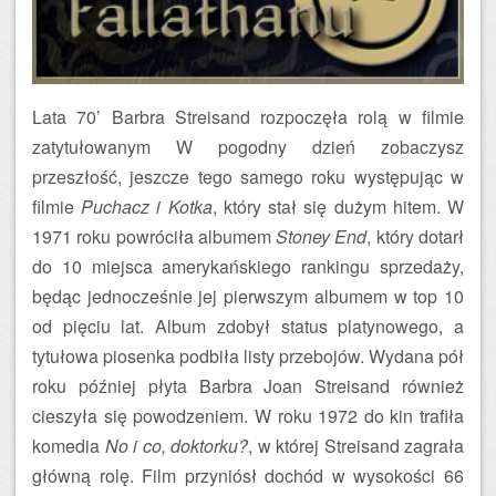
Lata 70’ Barbra Streisand rozpoczęła rolą w filmie
zatytułowanym W pogodny dzień zobaczysz
przeszłość, jeszcze tego samego roku występując w
filmie
Puchacz i Kotka
, który stał się dużym hitem. W
1971 roku powróciła albumem
Stoney End
, który dotarł
do 10 miejsca amerykańskiego rankingu sprzedaży,
będąc jednocześnie jej pierwszym albumem w top 10
od pięciu lat. Album zdobył status platynowego, a
tytułowa piosenka podbiła listy przebojów. Wydana pół
roku później płyta Barbra Joan Streisand również
cieszyła się powodzeniem. W roku 1972 do kin trafiła
komedia
No i co, doktorku?
, w której Streisand zagrała
główną rolę. Film przyniósł dochód w wysokości 66