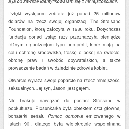
a ja od zawsze identyfikowałam się z mniejszościami.
Dzięki występom zebrała już ponad 25 milionów
dolarów na rzecz swojej organizacji The Streisand
Foundation, którą założyła w 1986 roku. Dotychczas
fundacja ponad tysiąc razy przeznaczyła pieniądze
różnym organizacjom typu non-profit, które mają na
celu ochronę środowiska, troskę o pokój na świecie,
obronę praw i swobód obywatelskich, a także
prowadzenie badań w dziedzinie zdrowia kobiet.
Otwarcie wyraża swoje poparcie na rzecz mniejszości
seksualnych. Jej syn, Jason, jest gejem.
Nie brakuje nawiązań do postaci Streisand w
popkulturze. Piosenkarka była obiektem czci głównej
bohaterki serialu
Pomoc domowa
emitowanego w
latach 90., dlatego była wielokrotnie wspominana