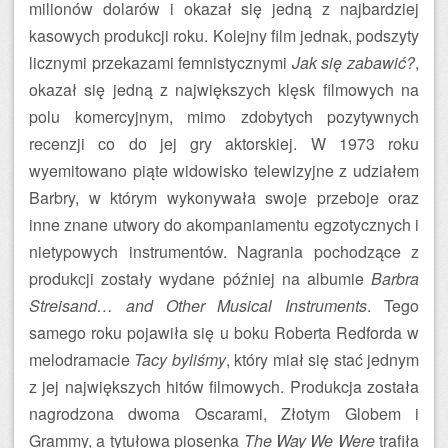
milionów dolarów i okazał się jedną z najbardziej
kasowych produkcji roku. Kolejny film jednak, podszyty
licznymi przekazami femnistycznymi
Jak się zabawić?
,
okazał się jedną z największych klęsk filmowych na
polu komercyjnym, mimo zdobytych pozytywnych
recenzji co do jej gry aktorskiej. W 1973 roku
wyemitowano piąte widowisko telewizyjne z udziałem
Barbry, w którym wykonywała swoje przeboje oraz
inne znane utwory do akompaniamentu egzotycznych i
nietypowych instrumentów. Nagrania pochodzące z
produkcji zostały wydane później na albumie
Barbra
Streisand… and Other Musical Instruments
. Tego
samego roku pojawiła się u boku Roberta Redforda w
melodramacie
Tacy byliśmy
, który miał się stać jednym
z jej największych hitów filmowych. Produkcja została
nagrodzona dwoma Oscarami, Złotym Globem i
Grammy, a tytułowa piosenka
The Way We Were
trafiła