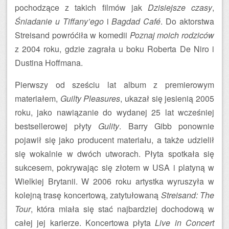
pochodzące z takich filmów jak
Dzisiejsze czasy
,
Śniadanie u Tiffany’ego
i
Bagdad Café
. Do aktorstwa
Streisand powróćiła w komedii
Poznaj moich rodziców
z 2004 roku, gdzie zagrała u boku Roberta De Niro i
Dustina Hoffmana.
Pierwszy od sześciu lat album z premierowym
materiałem,
Guilty Pleasures
, ukazał się jesienią 2005
roku, jako nawiązanie do wydanej 25 lat wcześniej
bestsellerowej płyty
Gulity
. Barry Gibb ponownie
pojawił się jako producent materiału, a także udzielił
się wokalnie w dwóch utworach. Płyta spotkała się
sukcesem, pokrywając się złotem w USA i platyną w
Wielkiej Brytanii. W 2006 roku artystka wyruszyła w
kolejną trasę koncertową, zatytułowaną
Streisand: The
Tour
, która miała się stać najbardziej dochodową w
całej jej karierze. Koncertowa płyta
Live in Concert