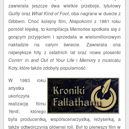
zawierała jeszcze dwa wielkie przeboje, tytułowy
Guilty
oraz
What Kind of Fool
, oba nagrane w duecie z
Gibbem. Choć kolejny film,
Niepokorni
z 1981 roku
poniósł klęskę, to kompilacja Memories spotkała się z
gorącym przyjęciem i sprzedała w wielomilionowym
nakładzie na całym świecie. Zawierała ona
największe hity z ostatnich lat oraz nowe piosenki
Comin’ in and Out of Your Life
i
Memory
z musicalu
Koty, które także zdobyły popularność.
W 1983 roku
artystka
ukończyła
realizację filmu
Yentl
, którego
była producentką, współscenarzystką, reżyserką, a
także odtwórczynią głównej roli. Był to pierwszy film w