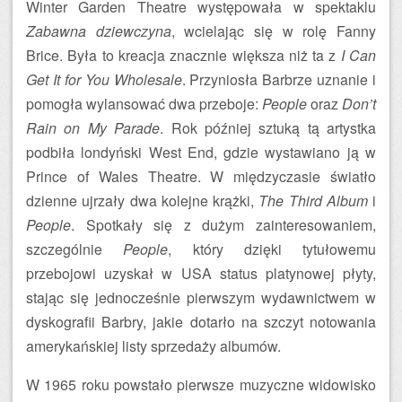
Winter Garden Theatre występowała w spektaklu
Zabawna dziewczyna
, wcielając się w rolę Fanny
Brice. Była to kreacja znacznie większa niż ta z
I Can
Get It for You Wholesale
. Przyniosła Barbrze uznanie i
pomogła wylansować dwa przeboje:
People
oraz
Don’t
Rain on My Parade
. Rok później sztuką tą artystka
podbiła londyński West End, gdzie wystawiano ją w
Prince of Wales Theatre. W międzyczasie światło
dzienne ujrzały dwa kolejne krążki,
The Third Album
i
People
. Spotkały się z dużym zainteresowaniem,
szczególnie
People
, który dzięki tytułowemu
przebojowi uzyskał w USA status platynowej płyty,
stając się jednocześnie pierwszym wydawnictwem w
dyskografii Barbry, jakie dotarło na szczyt notowania
amerykańskiej listy sprzedaży albumów.
W 1965 roku powstało pierwsze muzyczne widowisko