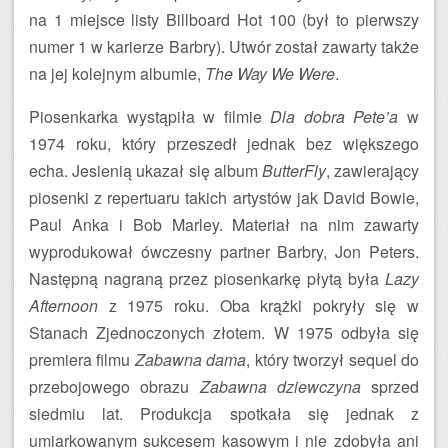
na 1 miejsce listy Billboard Hot 100 (był to pierwszy
numer 1 w karierze Barbry). Utwór został zawarty także
na jej kolejnym albumie,
The Way We Were
.
Piosenkarka wystąpiła w filmie
Dla dobra Pete’a
w
1974 roku, który przeszedł jednak bez większego
echa. Jesienią ukazał się album
ButterFly
, zawierający
piosenki z repertuaru takich artystów jak David Bowie,
Paul Anka i Bob Marley. Materiał na nim zawarty
wyprodukował ówczesny partner Barbry, Jon Peters.
Następną nagraną przez piosenkarkę płytą była
Lazy
Afternoon
z 1975 roku. Oba krążki pokryły się w
Stanach Zjednoczonych złotem. W 1975 odbyła się
premiera filmu
Zabawna dama
, który tworzył sequel do
przebojowego obrazu
Zabawna dziewczyna
sprzed
siedmiu lat. Produkcja spotkała się jednak z
umiarkowanym sukcesem kasowym i nie zdobyła ani