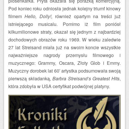
piosenkarka. Płyta okazała się porażką komercyjną.
Pod koniec roku odniosła jednak kolejny triumf kinowy
filmem
Hello, Dolly!,
również opartym na treści już
istniejącego musicalu. Pomimo iż film poniósł
kilkumilionowe straty, okazał się jednym z najbardziej
dochodowych obrazów roku 1969. W wieku zaledwie
27 lat Streisand miała już na swoim koncie wszystkie
najważniejsze nagrody przemysłu filmowego i
muzycznego: Grammy, Oscara, Złoty Glob i Emmy.
Muzyczny dorobek lat 60′ artystka podsumowała swoją
pierwszą składanką,
Barbra Streisand’s Greatest Hits
,
która zdobyła w USA certyfikat podwójnej platyny.