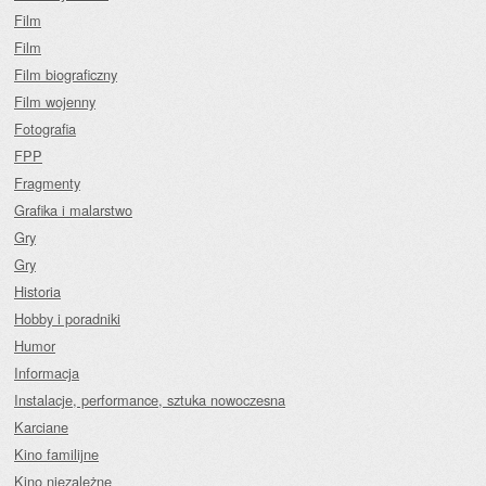
Film
Film
Film biograficzny
Film wojenny
Fotografia
FPP
Fragmenty
Grafika i malarstwo
Gry
Gry
Historia
Hobby i poradniki
Humor
Informacja
Instalacje, performance, sztuka nowoczesna
Karciane
Kino familijne
Kino niezależne