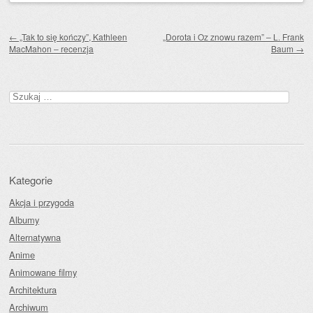
Zobacz wpisy
←
„Tak to się kończy”, Kathleen
„Dorota i Oz znowu razem” – L. Frank
MacMahon – recenzja
Baum
→
Szukaj:
Kategorie
Akcja i przygoda
Albumy
Alternatywna
Anime
Animowane filmy
Architektura
Archiwum