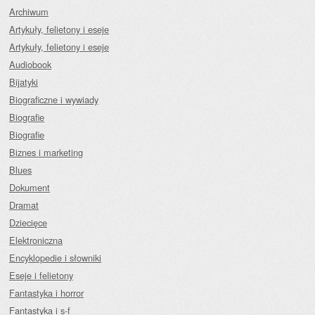
Archiwum
Artykuły, felietony i eseje
Artykuły, felietony i eseje
Audiobook
Bijatyki
Biograficzne i wywiady
Biografie
Biografie
Biznes i marketing
Blues
Dokument
Dramat
Dziecięce
Elektroniczna
Encyklopedie i słowniki
Eseje i felietony
Fantastyka i horror
Fantastyka i s-f