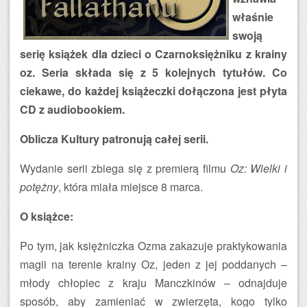
właśnie
swoją
serię książek dla dzieci o Czarnoksiężniku z krainy
oz. Seria składa się z 5 kolejnych tytułów. Co
ciekawe, do każdej książeczki dołączona jest płyta
CD z audiobookiem.
Oblicza Kultury patronują całej serii.
Wydanie serii zbiega się z premierą filmu
Oz: Wielki i
potężny
, która miała miejsce 8 marca.
O książce:
Po tym, jak księżniczka Ozma zakazuje praktykowania
magii na terenie krainy Oz, jeden z jej poddanych –
młody chłopiec z kraju Manczkinów – odnajduje
sposób, aby zamieniać w zwierzęta, kogo tylko