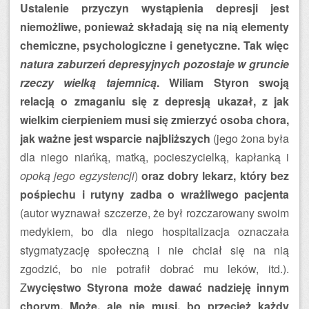
Ustalenie przyczyn wystąpienia depresji jest
niemożliwe, ponieważ składają się na nią elementy
chemiczne, psychologiczne i genetyczne. Tak więc
natura zaburzeń depresyjnych pozostaje w gruncie
rzeczy wielką tajemnicą
. Wiliam Styron swoją
relacją o zmaganiu się z depresją ukazał, z jak
wielkim cierpieniem musi się zmierzyć osoba chora,
jak ważne jest wsparcie najbliższych
(jego żona była
dla niego niańką, matką, pocieszycielką, kapłanką i
opoką jego egzystencji
)
oraz dobry lekarz, który bez
pośpiechu i rutyny zadba o wrażliwego pacjenta
(autor wyznawał szczerze, że był rozczarowany swoim
medykiem, bo dla niego hospitalizacja oznaczała
stygmatyzację społeczną i nie chciał się na nią
zgodzić, bo nie potrafił dobrać mu leków, itd.).
Z
wycięstwo Styrona może dawać nadzieję innym
chorym. Może, ale nie musi, bo przecież każdy