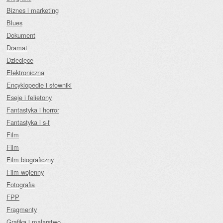
Biznes i marketing
Blues
Dokument
Dramat
Dziecięce
Elektroniczna
Encyklopedie i słowniki
Eseje i felietony
Fantastyka i horror
Fantastyka i s-f
Film
Film
Film biograficzny
Film wojenny
Fotografia
FPP
Fragmenty
Grafika i malarstwo