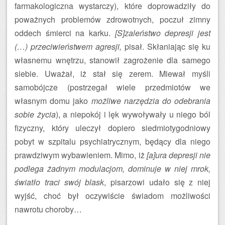
farmakologiczna wystarczy), które doprowadziły do
poważnych problemów zdrowotnych, poczuł zimny
oddech śmierci na karku.
[S]zaleństwo depresji jest
(…) przeciwieństwem agresji,
pisał. Skłaniając się ku
własnemu wnętrzu, stanowił zagrożenie dla samego
siebie. Uważał, iż stał się zerem. Miewał myśli
samobójcze (postrzegał wiele przedmiotów we
własnym domu jako
możliwe narzędzia do odebrania
sobie życia
), a niepokój i lęk wywoływały u niego ból
fizyczny, który uleczył dopiero siedmiotygodniowy
pobyt w szpitalu psychiatrycznym, będący dla niego
prawdziwym wybawieniem. Mimo, iż
[a]ura depresji nie
podlega żadnym modulacjom, dominuje w niej mrok,
światło traci swój blask
, pisarzowi udało się z niej
wyjść, choć był oczywiście świadom możliwości
nawrotu choroby…