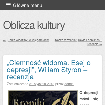
Przejdź
Główne menu
do
treści
Oblicza kultury
←
„Córka wiedźmy” w księgarniach!
„Nasze rozstania”, David Foenkinos –
recenzja
→
Zobacz wpisy
„Ciemność widoma. Esej o
depresji”, Wiliam Styron –
recenzja
Zamieszczono
31 stycznia 2013
przez
admin
O depresji
mówi się