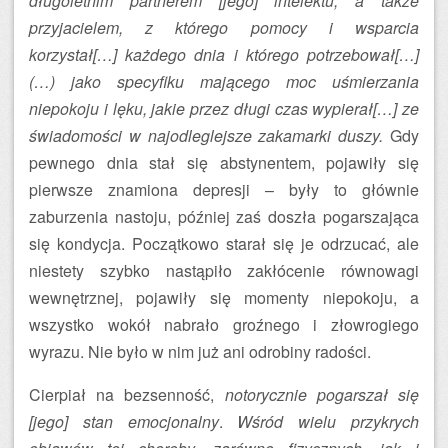
długoletnim partnerem [jego] intelektu, a także
przyjacielem, z którego pomocy i wsparcia
korzystał[…] każdego dnia i którego potrzebował[…]
(…) jako specyfiku mającego moc uśmierzania
niepokoju i lęku, jakie przez długi czas wypierał[…] ze
świadomości w najodleglejsze zakamarki duszy.
Gdy
pewnego dnia stał się abstynentem, pojawiły się
pierwsze znamiona depresji – były to głównie
zaburzenia nastoju, później zaś doszła pogarszająca
się kondycja. Początkowo starał się je odrzucać, ale
niestety szybko nastąpiło zakłócenie równowagi
wewnętrznej, pojawiły się momenty niepokoju, a
wszystko wokół nabrało groźnego i złowrogiego
wyrazu. Nie było w nim już ani odrobiny radości.
Cierpiał na bezsenność,
notorycznie pogarszał się
[jego] stan emocjonalny
.
Wśród wielu przykrych