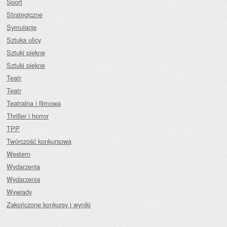
Sport
Strategiczne
Symulacje
Sztuka ulicy
Sztuki piękne
Sztuki piękne
Teatr
Teatr
Teatralna i filmowa
Thriller i horror
TPP
Twórczość konkursowa
Western
Wydarzenia
Wydarzenia
Wywiady
Zakończone konkursy i wyniki