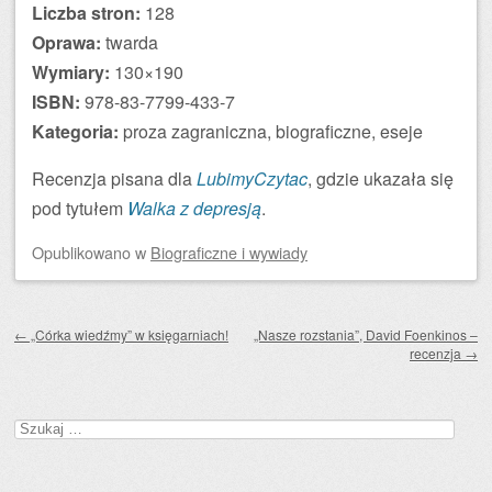
Liczba stron:
128
Oprawa:
twarda
Wymiary:
130×190
ISBN:
978-83-7799-433-7
Kategoria:
proza zagraniczna, biograficzne, eseje
Recenzja pisana dla
LubimyCzytac
, gdzie ukazała się
pod tytułem
Walka z depresją
.
Opublikowano
w
Biograficzne i wywiady
Zobacz wpisy
←
„Córka wiedźmy” w księgarniach!
„Nasze rozstania”, David Foenkinos –
recenzja
→
Szukaj: