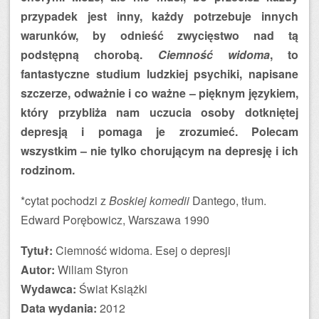
przypadek jest inny, każdy potrzebuje innych
warunków, by odnieść zwycięstwo nad tą
podstępną chorobą.
Ciemność widoma
, to
fantastyczne studium ludzkiej psychiki, napisane
szczerze, odważnie i co ważne – pięknym językiem,
który przybliża nam uczucia osoby dotkniętej
depresją i pomaga je zrozumieć. Polecam
wszystkim – nie tylko chorującym na depresję i ich
rodzinom.
*cytat pochodzi z
Boskiej komedii
Dantego, tłum.
Edward Porębowicz, Warszawa 1990
Tytuł:
Ciemność widoma. Esej o depresji
Autor:
Wiliam Styron
Wydawca:
Świat Książki
Data wydania:
2012