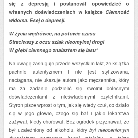
się z depresją i postanowił opowiedzieć o
własnych doświadczeniach w książce
Ciemność
widoma. Esej o depresji.
W życia wędrówce, na połowie czasu
Straciwszy z oczu szlak nieomylnej drogi
W głębi ciemnego znalazłem się lasu*
Na uwagę zasługuje przede wszystkim fakt, że książka
pachnie autentyzmem i nie jest stylizowana,
naciągana, nie ukazuje autora jako męczennika, który
ma za zadanie podzielić się swoimi bolesnymi
doświadczeniami z nieświadomymi czytelnikami.
Styron pisze wprost o tym, jak się wtedy czuł, co działo
się w jego głowie, czego się bał i jakie lekarstwa
zażywał, kiedy chorował. Bez ogródek przyznawał, że
był uzależniony od alkoholu, który
był nieocenionym