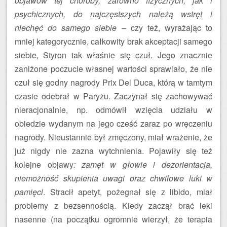
objawów tej choroby, zarówno fizycznych, jak i
psychicznych, do najczęstszych należą wstręt i
niechęć do samego siebie
– czy też, wyrażając to
mniej kategorycznie, całkowity brak akceptacji samego
siebie, Styron tak właśnie się czuł. Jego znacznie
zaniżone poczucie własnej wartości sprawiało, że nie
czuł się godny nagrody Prix Del Duca, którą w tamtym
czasie odebrał w Paryżu. Zaczynał się zachowywać
nieracjonalnie, np. odmówił wzięcia udziału w
obiedzie wydanym na jego cześć zaraz po wręczeniu
nagrody. Nieustannie był zmęczony, miał wrażenie, że
już nigdy nie zazna wytchnienia. Pojawiły się też
kolejne objawy
: zamęt w głowie i dezorientacja,
niemożność skupienia uwagi oraz chwilowe luki w
pamięci
. Stracił apetyt, pożegnał się z libido, miał
problemy z bezsennością. Kiedy zaczął brać leki
nasenne (na początku ogromnie wierzył, że terapia