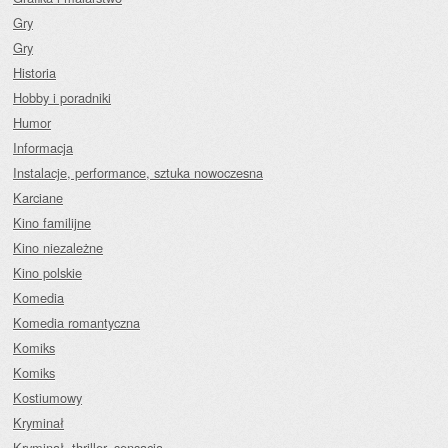
Gry
Gry
Historia
Hobby i poradniki
Humor
Informacja
Instalacje, performance, sztuka nowoczesna
Karciane
Kino familijne
Kino niezależne
Kino polskie
Komedia
Komedia romantyczna
Komiks
Komiks
Kostiumowy
Kryminał
Kryminał, thriller, sensacja