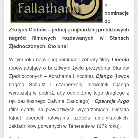
o
nominacje
do
Złotych Globów – jednej z najbardziej prestiżowych
nagród filmowych rozdawanych w Stanach
Zjednoczonych. Oto one!
W tym roku najwięcej nominacji zebrały filmy
Lincoln
(opowiadający o burzliwym życiu prezydenta Stanów
Zjednoczonych – Abrahama Lincolna),
Django
(łowca
nagród Schultz i czarnoskóry niewolnik Django
wyruszają w podróż, aby odbić żonę tego drugiego z
rąk bezlitosnego Calvina Candiego) i
Operacja Argo
(film oparty na prawdziwych wydarzeniach. Historia
tajnej operacji ratowania sześciu amerykańskich
zakładników porwanych w Teheranie w 1979 roku).