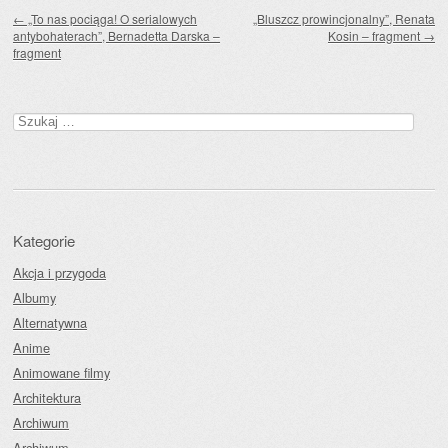
Zobacz wpisy
←
„To nas pociąga! O serialowych
„Bluszcz prowincjonalny”, Renata
antybohaterach”, Bernadetta Darska –
Kosin – fragment
→
fragment
Szukaj:
Kategorie
Akcja i przygoda
Albumy
Alternatywna
Anime
Animowane filmy
Architektura
Archiwum
Archiwum