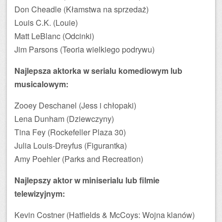
Don Cheadle (Kłamstwa na sprzedaż)
Louis C.K. (Louie)
Matt LeBlanc (Odcinki)
Jim Parsons (Teoria wielkiego podrywu)
Najlepsza aktorka w serialu komediowym lub
musicalowym:
Zooey Deschanel (Jess i chłopaki)
Lena Dunham (Dziewczyny)
Tina Fey (Rockefeller Plaza 30)
Julia Louis-Dreyfus (Figurantka)
Amy Poehler (Parks and Recreation)
Najlepszy aktor w miniserialu lub filmie
telewizyjnym:
Kevin Costner (Hatfields & McCoys: Wojna klanów)