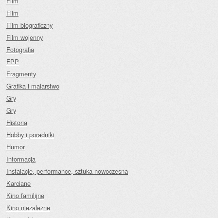
Film
Film
Film biograficzny
Film wojenny
Fotografia
FPP
Fragmenty
Grafika i malarstwo
Gry
Gry
Historia
Hobby i poradniki
Humor
Informacja
Instalacje, performance, sztuka nowoczesna
Karciane
Kino familijne
Kino niezależne