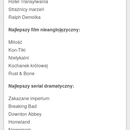
Hotel Transylwania
Strażnicy marzeń
Ralph Demolka
Najlepszy film nieanglojęzyczny:
Miłość
Kon-Tiki
Nietykalni
Kochanek królowej
Rust & Bone
Najlepszy serial dramatyczny:
Zakazane imperium
Breaking Bad
Downton Abbey
Homeland
Newsroom