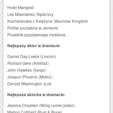
Hotel Marigold
Les Misérables: Nędznicy
Kochankowie z Księżyca. Moonrise Kingdom
Połów szczęścia w Jemenie
Poradnik pozytywnego myślenia
Najlepszy aktor w dramacie:
Daniel Day-Lewis (Lincoln)
Richard Gere (Arbitraż)
John Hawkes (Sesje)
Joaquin Phoenix (Mistrz)
Denzel Washington (Lot)
Najlepsza aktorka w dramacie:
Jessica Chastain (Wróg numer jeden)
Marion Cotillard (Rust & Bone)