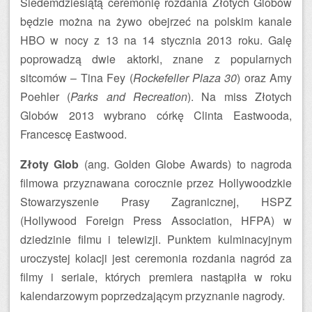
Siedemdziesiątą ceremonię rozdania Złotych Globów
będzie można na żywo obejrzeć na polskim kanale
HBO w nocy z 13 na 14 stycznia 2013 roku. Galę
poprowadzą dwie aktorki, znane z popularnych
sitcomów – Tina Fey (
Rockefeller Plaza 30
) oraz Amy
Poehler (
Parks and Recreation
). Na miss Złotych
Globów 2013 wybrano córkę Clinta Eastwooda,
Francescę Eastwood.
Złoty Glob
(ang. Golden Globe Awards) to nagroda
filmowa przyznawana corocznie przez Hollywoodzkie
Stowarzyszenie Prasy Zagranicznej, HSPZ
(Hollywood Foreign Press Association, HFPA) w
dziedzinie filmu i telewizji. Punktem kulminacyjnym
uroczystej kolacji jest ceremonia rozdania nagród za
filmy i seriale, których premiera nastąpiła w roku
kalendarzowym poprzedzającym przyznanie nagrody.