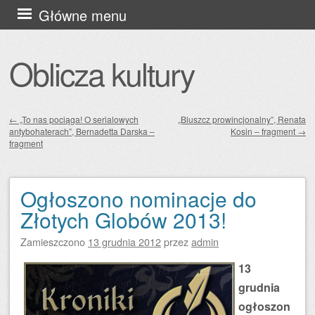
Przejdź
Główne menu
do
treści
Oblicza kultury
←
„To nas pociąga! O serialowych
„Bluszcz prowincjonalny”, Renata
antybohaterach”, Bernadetta Darska –
Kosin – fragment
→
Zobacz wpisy
fragment
Ogłoszono nominacje do
Złotych Globów 2013!
Zamieszczono
13 grudnia 2012
przez
admin
13
grudnia
ogłoszon