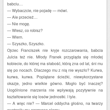
babciu…
— Wybaczcie, nie pojadę — mówi.
— Ale przecież…
— Nie mogę.
— Wiesz, co robisz?
— Wiem.
— Szyszko, Szyszko.
Ojciec Franciszek nie kryje rozczarowania, babcia
Julcia też nie. Młody Franek przygląda się młodej
kobiecie, do której ma słabość, którą zna od lat, śni mu
się po nocach. Dlaczego mu z nią nie wyszło? Kurwa,
kurwa, kurwa. Poplątane ścieżki, niewykorzystane
okazje, jedno wielkie gówno. Mogło być inaczej?
Uogólnione marzenia nie wpływają pozytywnie na
kształtowanie się losów jednostki. I tyle.
— A więc nie? — Marcel oddycha głośno, na twarzy
wystąpiły mu czerwone plamy.