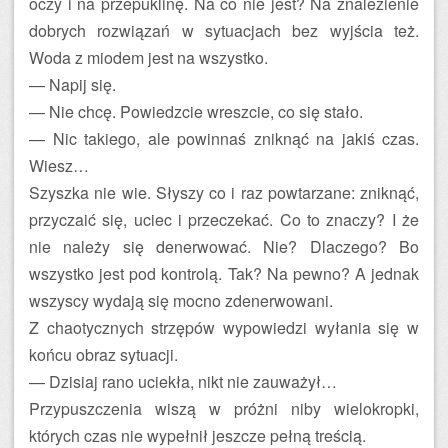
oczy i na przepuklinę. Na co nie jest? Na znalezienie
dobrych rozwiązań w sytuacjach bez wyjścia też.
Woda z miodem jest na wszystko.
— Napij się.
— Nie chcę. Powiedzcie wreszcie, co się stało.
— Nic takiego, ale powinnaś zniknąć na jakiś czas.
Wiesz…
Szyszka nie wie. Słyszy co i raz powtarzane: zniknąć,
przyczaić się, uciec i przeczekać. Co to znaczy? I że
nie należy się denerwować. Nie? Dlaczego? Bo
wszystko jest pod kontrolą. Tak? Na pewno? A jednak
wszyscy wydają się mocno zdenerwowani.
Z chaotycznych strzępów wypowiedzi wyłania się w
końcu obraz sytuacji.
— Dzisiaj rano uciekła, nikt nie zauważył…
Przypuszczenia wiszą w próżni niby wielokropki,
których czas nie wypełnił jeszcze pełną treścią.