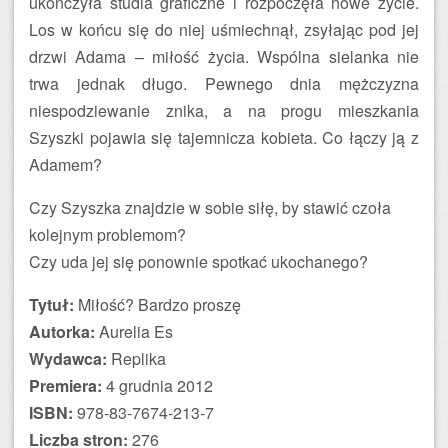
ukończyła studia graficzne i rozpoczęła nowe życie.
Los w końcu się do niej uśmiechnął, zsyłając pod jej
drzwi Adama – miłość życia. Wspólna sielanka nie
trwa jednak długo. Pewnego dnia mężczyzna
niespodziewanie znika, a na progu mieszkania
Szyszki pojawia się tajemnicza kobieta. Co łączy ją z
Adamem?
Czy Szyszka znajdzie w sobie siłę, by stawić czoła
kolejnym problemom?
Czy uda jej się ponownie spotkać ukochanego?
Tytuł:
Miłość? Bardzo proszę
Autorka:
Aurelia Es
Wydawca:
Replika
Premiera:
4 grudnia 2012
ISBN:
978-83-7674-213-7
Liczba stron:
276