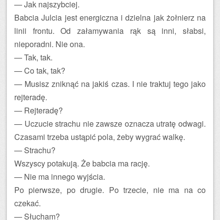
— Jak najszybciej.
Babcia Julcia jest energiczna i dzielna jak żołnierz na
linii frontu. Od załamywania rąk są inni, słabsi,
nieporadni. Nie ona.
— Tak, tak.
— Co tak, tak?
— Musisz zniknąć na jakiś czas. I nie traktuj tego jako
rejteradę.
— Rejteradę?
— Uczucie strachu nie zawsze oznacza utratę odwagi.
Czasami trzeba ustąpić pola, żeby wygrać walkę.
— Strachu?
Wszyscy potakują. Że babcia ma rację.
— Nie ma innego wyjścia.
Po pierwsze, po drugie. Po trzecie, nie ma na co
czekać.
— Słucham?