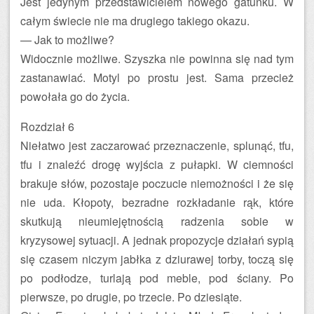
Jest jedynym przedstawicielem nowego gatunku. W
całym świecie nie ma drugiego takiego okazu.
— Jak to możliwe?
Widocznie możliwe. Szyszka nie powinna się nad tym
zastanawiać. Motyl po prostu jest. Sama przecież
powołała go do życia.
Rozdział 6
Niełatwo jest zaczarować przeznaczenie, splunąć, tfu,
tfu i znaleźć drogę wyjścia z pułapki. W ciemności
brakuje słów, pozostaje poczucie niemożności i że się
nie uda. Kłopoty, bezradne rozkładanie rąk, które
skutkują nieumiejętnością radzenia sobie w
kryzysowej sytuacji. A jednak propozycje działań sypią
się czasem niczym jabłka z dziurawej torby, toczą się
po podłodze, turlają pod meble, pod ściany. Po
pierwsze, po drugie, po trzecie. Po dziesiąte.