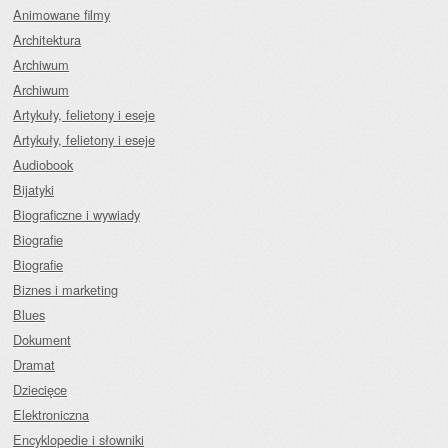
Animowane filmy
Architektura
Archiwum
Archiwum
Artykuły, felietony i eseje
Artykuły, felietony i eseje
Audiobook
Bijatyki
Biograficzne i wywiady
Biografie
Biografie
Biznes i marketing
Blues
Dokument
Dramat
Dziecięce
Elektroniczna
Encyklopedie i słowniki