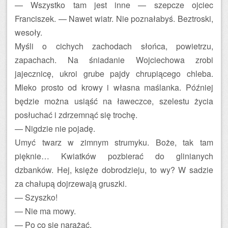
— Wszystko tam jest inne — szepcze ojciec
Franciszek. — Nawet wiatr. Nie poznałabyś. Beztroski,
wesoły.
Myśli o cichych zachodach słońca, powietrzu,
zapachach. Na śniadanie Wojciechowa zrobi
jajecznicę, ukroi grube pajdy chrupiącego chleba.
Mleko prosto od krowy i własna maślanka. Później
będzie można usiąść na ławeczce, szelestu życia
posłuchać i zdrzemnąć się trochę.
— Nigdzie nie pojadę.
Umyć twarz w zimnym strumyku. Boże, tak tam
pięknie… Kwiatków pozbierać do glinianych
dzbanków. Hej, księże dobrodzieju, to wy? W sadzie
za chałupą dojrzewają gruszki.
— Szyszko!
— Nie ma mowy.
— Po co się narażać.