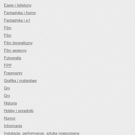
Eseje i felietony
Fantastyka i horror
Fantastyka i s-f
Film
Film
Film biograficzny
Film wojenny
Fotografia
FPP
Fragmenty
Grafika i malarstwo
Gry
Gry
Historia
Hobby i poradniki
Humor
Informacja
Instalacje, performance, sztuka nowoczesna