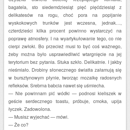
bagatela, sto siedemdziesiąt pięć pięćdziesiąt z
delikatesów na rogu, choć pora na popijanie
wyskokowych trunków jest wczesna, jednak…,
czterdzieści kilka procent powinno wystarczyć na
poprawę atmosfery. I na wyartykułowanie tego, co nie
cierpi zwłoki. Bo przecież musi to być coś ważnego,
żeby można było usprawiedliwić wtargnięcie na jej
terytorium bez pytania. Stuka szkło. Delikatnie. I jakby
nieśmiało. Drobiny słonecznego światła załamują się
w bursztynowym płynie, tworząc mozaikę radosnych
refleksów. Srebrna babcia nawet się uśmiecha.
— Nie powinnam pić wódki — podnosi kieliszek w
geście serdecznego toastu, próbuje, cmoka, upija
łyczek. Zadowolona.
— Musisz wyjechać — mówi.
— Że co?