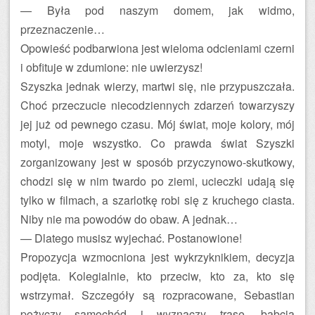
— Była pod naszym domem, jak widmo,
przeznaczenie…
Opowieść podbarwiona jest wieloma odcieniami czerni
i obfituje w zdumione: nie uwierzysz!
Szyszka jednak wierzy, martwi się, nie przypuszczała.
Choć przeczucie niecodziennych zdarzeń towarzyszy
jej już od pewnego czasu. Mój świat, moje kolory, mój
motyl, moje wszystko. Co prawda świat Szyszki
zorganizowany jest w sposób przyczynowo-skutkowy,
chodzi się w nim twardo po ziemi, ucieczki udają się
tylko w filmach, a szarlotkę robi się z kruchego ciasta.
Niby nie ma powodów do obaw. A jednak…
— Dlatego musisz wyjechać. Postanowione!
Propozycja wzmocniona jest wykrzyknikiem, decyzja
podjęta. Kolegialnie, kto przeciw, kto za, kto się
wstrzymał. Szczegóły są rozpracowane, Sebastian
pożyczy samochód i wyznaczy trasę, babcia