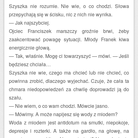
Szyszka nie rozumie. Nie wie, o co chodzi. Słowa
przepychają się w ścisku, nic z nich nie wynika.
— Jak najszybciej.
Ojciec Franciszek marszczy groźnie brwi, żeby
zaakcentować powagę sytuacji. Młody Franek kiwa
energicznie głową.
— Tak, właśnie. Mogę ci towarzyszyć — mówi. — Jeśli
będziesz chciała…
Szyszka nie wie, czego ma chcieć lub nie chcieć, co
powinna zrobić, dlaczego wyjechać. Czuje, że cała ta
chmara niedopowiedzeń za chwilę doprowadzi ją do
szału.
— Nie wiem, o co wam chodzi. Mówcie jasno.
— Mówimy. A może napijesz się wody z miodem?
Woda z miodem jest antidotum na smutki, niepokoje,
depresje i rozterki. A także na gardło, na głowę, na