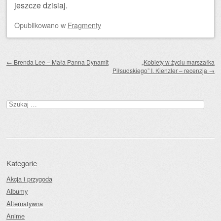
jeszcze dzisiaj.
Opublikowano
w
Fragmenty
Zobacz wpisy
←
Brenda Lee – Mała Panna Dynamit
„Kobiety w życiu marszałka
Piłsudskiego” I. Kienzler – recenzja
→
Szukaj:
Kategorie
Akcja i przygoda
Albumy
Alternatywna
Anime