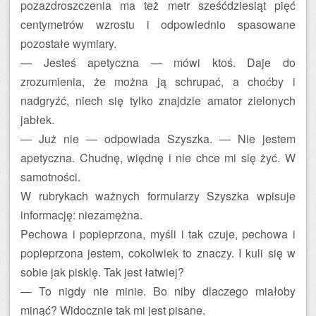
pozazdroszczenia ma też metr sześćdziesiąt pięć
centymetrów wzrostu i odpowiednio spasowane
pozostałe wymiary.
— Jesteś apetyczna — mówi ktoś. Daje do
zrozumienia, że można ją schrupać, a choćby i
nadgryźć, niech się tylko znajdzie amator zielonych
jabłek.
— Już nie — odpowiada Szyszka. — Nie jestem
apetyczna. Chudnę, więdnę i nie chce mi się żyć. W
samotności.
W rubrykach ważnych formularzy Szyszka wpisuje
informację: niezamężna.
Pechowa i popieprzona, myśli i tak czuje, pechowa i
popieprzona jestem, cokolwiek to znaczy. I kuli się w
sobie jak pisklę. Tak jest łatwiej?
— To nigdy nie minie. Bo niby dlaczego miałoby
minąć? Widocznie tak mi jest pisane.