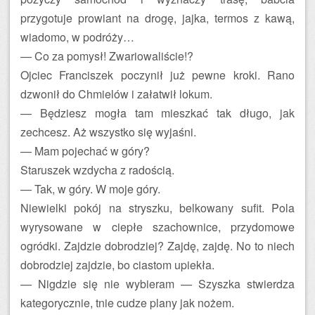
przygotuje prowiant na drogę, jajka, termos z kawą,
wiadomo, w podróży…
— Co za pomysł! Zwariowaliście!?
Ojciec Franciszek poczynił już pewne kroki. Rano
dzwonił do Chmielów i załatwił lokum.
— Będziesz mogła tam mieszkać tak długo, jak
zechcesz. Aż wszystko się wyjaśni.
— Mam pojechać w góry?
Staruszek wzdycha z radością.
— Tak, w góry. W moje góry.
Niewielki pokój na stryszku, belkowany sufit. Pola
wyrysowane w ciepłe szachownice, przydomowe
ogródki. Zajdzie dobrodziej? Zajdę, zajdę. No to niech
dobrodziej zajdzie, bo ciastom upiekła.
— Nigdzie się nie wybieram — Szyszka stwierdza
kategorycznie, tnie cudze plany jak nożem.