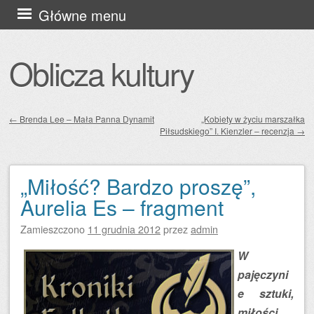
Przejdź
Główne menu
do
treści
Oblicza kultury
←
Brenda Lee – Mała Panna Dynamit
„Kobiety w życiu marszałka
Piłsudskiego” I. Kienzler – recenzja
→
Zobacz wpisy
„Miłość? Bardzo proszę”,
Aurelia Es – fragment
Zamieszczono
11 grudnia 2012
przez
admin
W
pajęczyni
e sztuki,
miłości,