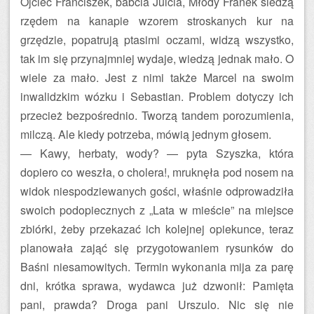
Ojciec Franciszek, babcia Julcia, Młody Franek siedzą
rzędem na kanapie wzorem stroskanych kur na
grzędzie, popatrują ptasimi oczami, widzą wszystko,
tak im się przynajmniej wydaje, wiedzą jednak mało. O
wiele za mało. Jest z nimi także Marcel na swoim
inwalidzkim wózku i Sebastian. Problem dotyczy ich
przecież bezpośrednio. Tworzą tandem porozumienia,
milczą. Ale kiedy potrzeba, mówią jednym głosem.
— Kawy, herbaty, wody? — pyta Szyszka, która
dopiero co weszła, o cholera!, mruknęła pod nosem na
widok niespodziewanych gości, właśnie odprowadziła
swoich podopiecznych z „Lata w mieście” na miejsce
zbiórki, żeby przekazać ich kolejnej opiekunce, teraz
planowała zająć się przygotowaniem rysunków do
Baśni niesamowitych. Termin wykonania mija za parę
dni, krótka sprawa, wydawca już dzwonił: Pamięta
pani, prawda? Droga pani Urszulo. Nic się nie