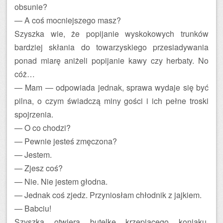
obsunie?
— A coś mocniejszego masz?
Szyszka wie, że popijanie wyskokowych trunków
bardziej skłania do towarzyskiego przesiadywania
ponad miarę aniżeli popijanie kawy czy herbaty. No
cóż…
— Mam — odpowiada jednak, sprawa wydaje się być
pilna, o czym świadczą miny gości i ich pełne troski
spojrzenia.
— O co chodzi?
— Pewnie jesteś zmęczona?
— Jestem.
— Zjesz coś?
— Nie. Nie jestem głodna.
— Jednak coś zjedz. Przyniosłam chłodnik z jajkiem.
— Babciu!
Szyszka otwiera butelkę krzepiącego koniaku,