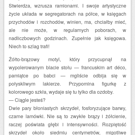
Stwierdza, wzrusza ramionami. I swoje artystyczne
życie układa w segregatorach na półce, w księgach
przychodów i rozchodów, winien, ma, chciałby mieć,
ale nie może, w regularnych poborach, w
nadliczbowych godzinach. Zupełnie jak księgowa.
Niech to szlag trafi!
Żółto-brązowy motyl, który przycupnął na
wypolerowanym blacie stołu — francuskim art déco,
pamiątce po babci — mgliście odbija się w
połyskliwym lakierze. Przypomina figurkę z
kolorowego szkła, wydaje się tu tylko dla ozdoby.
— Ciągle jesteś?
Dwie pary błoniastych skrzydeł, fosforyzujące barwy,
czarne lamówki. Nie są to zwykłe brązy i żółcienie,
raczej poświata głębi i intensywności. Rozpiętość
skrzydeł około siedmiu centymetrów, migotliwe