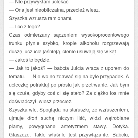
— Nie przywykłam uciekać.
— Ona jest nieobliczalna, przecież wiesz.
Szyszka wzrusza ramionami.
— I co z tego?
Czas odmierzany sączeniem wysokoprocentowego
trunku płynie szybko, krople alkoholu rozgrzewają
duszę, uczucia jaśnieją, cienie usuwają się w kąt.
— Jakoś to będzie.
— Jak to jakoś? — babcia Julcia wraca z uporem do
tematu. — Nie wolno zdawać się na byle przypadek. A
ucieczkę potraktuj po prostu jak przetrwanie. Jak bym
się czuła, gdyby coś ci się stało? Za ciężko los mnie
doświadczył, wiesz przecież.
Szyszka wie. Spogląda na staruszkę ze wzruszeniem,
ujmuje dłoń suchą niczym liść, widzi wątrobiane
plamy, powyginane artretyzmem stawy. Dotyka.
Głaszcze. Takie właśnie jest przywiązanie. Babciu,