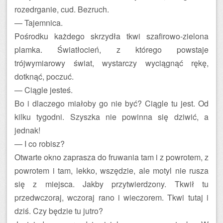
rozedrganie, cud. Bezruch.
— Tajemnica.
Pośrodku każdego skrzydła tkwi szafirowo-zielona
plamka. Światłocień, z którego powstaje
trójwymiarowy świat, wystarczy wyciągnąć rękę,
dotknąć, poczuć.
— Ciągle jesteś.
Bo i dlaczego miałoby go nie być? Ciągle tu jest. Od
kilku tygodni. Szyszka nie powinna się dziwić, a
jednak!
— I co robisz?
Otwarte okno zaprasza do fruwania tam i z powrotem, z
powrotem i tam, lekko, wszędzie, ale motyl nie rusza
się z miejsca. Jakby przytwierdzony. Tkwił tu
przedwczoraj, wczoraj rano i wieczorem. Tkwi tutaj i
dziś. Czy będzie tu jutro?