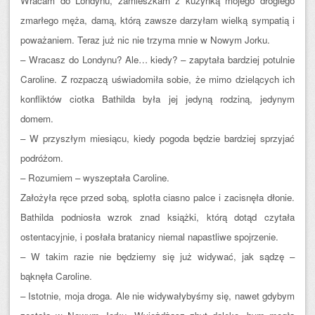
Wracam do Londynu, zamieszkam z kuzynką mojego drogiego
zmarłego męża, damą, którą zawsze darzyłam wielką sympatią i
poważaniem. Teraz już nic nie trzyma mnie w Nowym Jorku.
– Wracasz do Londynu? Ale… kiedy? – zapytała bardziej potulnie
Caroline. Z rozpaczą uświadomiła sobie, że mimo dzielących ich
konfliktów ciotka Bathilda była jej jedyną rodziną, jedynym
domem.
– W przyszłym miesiącu, kiedy pogoda będzie bardziej sprzyjać
podróżom.
– Rozumiem – wyszeptała Caroline.
Założyła ręce przed sobą, splotła ciasno palce i zacisnęła dłonie.
Bathilda podniosła wzrok znad książki, którą dotąd czytała
ostentacyjnie, i posłała bratanicy niemal napastliwe spojrzenie.
– W takim razie nie będziemy się już widywać, jak sądzę –
bąknęła Caroline.
– Istotnie, moja droga. Ale nie widywałybyśmy się, nawet gdybym