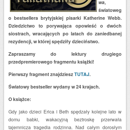
wa
,
światoweg
o bestsellera brytyjskiej pisarki Katherine Webb.
Dziedzictwo to porywająca opowieść o dwóch
siostrach, wracających po latach do zaniedbanej
rezydencji, w której spędziły dzieciństwo.
Zapraszamy do lektury drugiego
przedpremierowego fragmentu książki!
Pierwszy fragment znajdziesz
TUTAJ
.
Światowy bestseller wydany w 24 krajach.
O książce:
Gdy jako dzieci Erica i Beth spędzały kolejne lato w
domu babki, wakacyjną beztroskę przerwała
tajemnicza tragedia rodzinna. Nad całym dorosłym