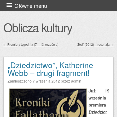
Przejdź
Główne menu
do
treści
Oblicza kultury
←
Premiery tygodnia (7 – 13 września)
„Ted” (2012) – recenzja
→
Zobacz wpisy
„Dziedzictwo”, Katherine
Webb – drugi fragment!
Zamieszczono
7 września 2012
przez
admin
Już 19
września
premiera
Dziedzict