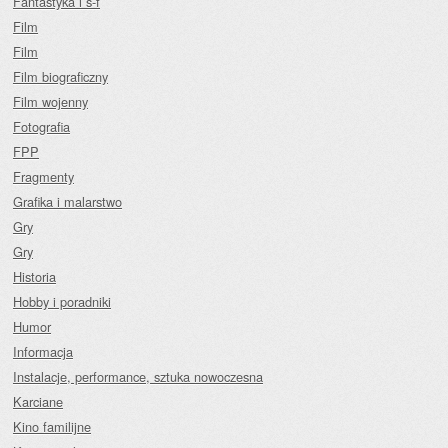
Fantastyka i s-f
Film
Film
Film biograficzny
Film wojenny
Fotografia
FPP
Fragmenty
Grafika i malarstwo
Gry
Gry
Historia
Hobby i poradniki
Humor
Informacja
Instalacje, performance, sztuka nowoczesna
Karciane
Kino familijne