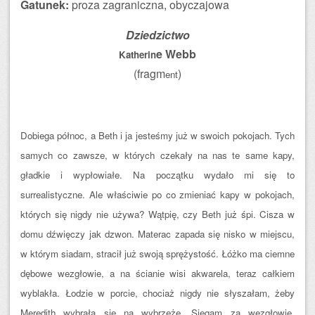
Gatunek:
proza zagraniczna, obyczajowa
Dziedzictwo
e Webb
Katherin
(fragm
)
ent
Dobiega północ, a Beth i ja jesteśmy już w swoich pokojach. Tych
samych co zawsze, w których czekały na nas te same kapy,
gładkie i wypłowiałe. Na początku wydało mi się to
surrealistyczne. Ale właściwie po co zmieniać kapy w pokojach,
których się nigdy nie używa? Wątpię, czy Beth już śpi. Cisza w
domu dźwięczy jak dzwon. Materac zapada się nisko w miejscu,
w którym siadam, stracił już swoją sprężystość. Łóżko ma ciemne
dębowe wezgłowie, a na ścianie wisi akwarela, teraz całkiem
wyblakła. Łodzie w porcie, chociaż nigdy nie słyszałam, żeby
Meredith wybrała się na wybrzeże. Sięgam za wezgłowie,