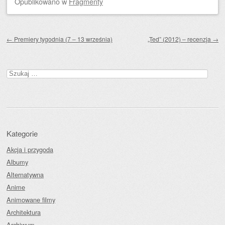
Opublikowano
w
Fragmenty
Zobacz wpisy
←
Premiery tygodnia (7 – 13 września)
„Ted” (2012) – recenzja
→
Szukaj:
Kategorie
Akcja i przygoda
Albumy
Alternatywna
Anime
Animowane filmy
Architektura
Archiwum