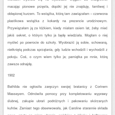
macając pionowe przęsła, dopóki jej nie znajduję, łamliwej i
oblepionej kurzem. To wstążka, którą tam zawiązałam – czerwona
plastikowa wstążka z kokardy na prezencie urodzinowym.
Przywiązałam ją za łóżkiem, kiedy miałam osiem lat, żeby mieć
jakiś sekret, o którym tylko ja będę wiedziała. Mogłam o niej
myśleć po powrocie do szkoły. Wyobrazić ją sobie, schowaną,
nietkniętą podczas sprzątania, gdy ludzie wchodzili i wychodzili z
pokoju. Coś, o czym wiem tylko ja; pamiątka po mnie, którą
zawsze odnajdę.
1902
Bathilda nie ogłosiła zaręczyn swojej bratanicy z Corinem
Masseyem. Odmówiła pomocy przy kompletowaniu wyprawy
ślubnej, zakupie ubrań podróżnych i pakowaniu skórzanych
kufrów. Zamiast tego obserwowała, jak Caroline starannie składa