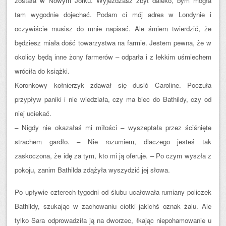
została w Nowym Jorku. Wyjeżdżasz zbyt daleko, bym mogła
tam wygodnie dojechać. Podam ci mój adres w Londynie i
oczywiście musisz do mnie napisać. Ale śmiem twierdzić, że
będziesz miała dość towarzystwa na farmie. Jestem pewna, że w
okolicy będą inne żony farmerów – odparła i z lekkim uśmiechem
wróciła do książki.
Koronkowy kołnierzyk zdawał się dusić Caroline. Poczuła
przypływ paniki i nie wiedziała, czy ma biec do Bathildy, czy od
niej uciekać.
– Nigdy nie okazałaś mi miłości – wyszeptała przez ściśnięte
strachem gardło. – Nie rozumiem, dlaczego jesteś tak
zaskoczona, że idę za tym, kto mi ją oferuje. – Po czym wyszła z
pokoju, zanim Bathilda zdążyła wyszydzić jej słowa.
Po upływie czterech tygodni od ślubu ucałowała rumiany policzek
Bathildy, szukając w zachowaniu ciotki jakichś oznak żalu. Ale
tylko Sara odprowadziła ją na dworzec, łkając niepohamowanie u