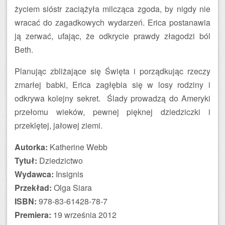
życiem sióstr zaciążyła milcząca zgoda, by nigdy nie
wracać do zagadkowych wydarzeń. Erica postanawia
ją zerwać, ufając, że odkrycie prawdy złagodzi ból
Beth.
Planując zbliżające się Święta i porządkując rzeczy
zmarłej babki, Erica zagłębia się w losy rodziny i
odkrywa kolejny sekret. Ślady prowadzą do Ameryki
przełomu wieków, pewnej pięknej dziedziczki i
przeklętej, jałowej ziemi.
Autorka:
Katherine Webb
Tytuł:
Dziedzictwo
Wydawca:
Insignis
Przekład:
Olga Siara
ISBN:
978-83-61428-78-7
Premiera:
19 września 2012