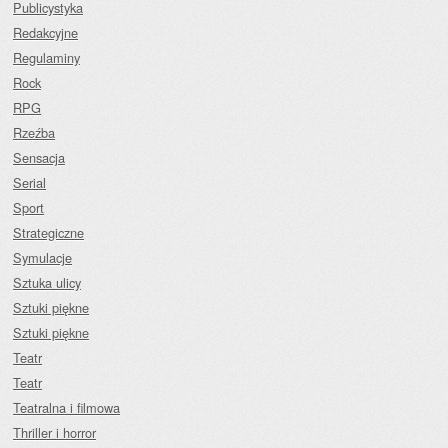
Publicystyka
Redakcyjne
Regulaminy
Rock
RPG
Rzeźba
Sensacja
Serial
Sport
Strategiczne
Symulacje
Sztuka ulicy
Sztuki piękne
Sztuki piękne
Teatr
Teatr
Teatralna i filmowa
Thriller i horror