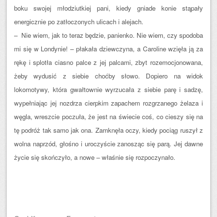
boku swojej młodziutkiej pani, kiedy gniade konie stąpały
energicznie po zatłoczonych ulicach i alejach.
– Nie wiem, jak to teraz będzie, panienko. Nie wiem, czy spodoba
mi się w Londynie! – płakała dziewczyna, a Caroline wzięła ją za
rękę i splotła ciasno palce z jej palcami, zbyt rozemocjonowana,
żeby wydusić z siebie choćby słowo. Dopiero na widok
lokomotywy, która gwałtownie wyrzucała z siebie parę i sadzę,
wypełniając jej nozdrza cierpkim zapachem rozgrzanego żelaza i
węgla, wreszcie poczuła, że jest na świecie coś, co cieszy się na
tę podróż tak samo jak ona. Zamknęła oczy, kiedy pociąg ruszył z
wolna naprzód, głośno i uroczyście zanosząc się parą. Jej dawne
życie się skończyło, a nowe – właśnie się rozpoczynało.