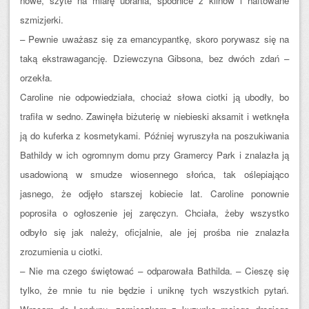
nowe, szyte na miarę ubrania, spódnice z klinów i haftowane
szmizjerki.
– Pewnie uważasz się za emancypantkę, skoro porywasz się na
taką ekstrawagancję. Dziewczyna Gibsona, bez dwóch zdań –
orzekła.
Caroline nie odpowiedziała, chociaż słowa ciotki ją ubodły, bo
trafiła w sedno. Zawinęła biżuterię w niebieski aksamit i wetknęła
ją do kuferka z kosmetykami. Później wyruszyła na poszukiwania
Bathildy w ich ogromnym domu przy Gramercy Park i znalazła ją
usadowioną w smudze wiosennego słońca, tak oślepiająco
jasnego, że odjęło starszej kobiecie lat. Caroline ponownie
poprosiła o ogłoszenie jej zaręczyn. Chciała, żeby wszystko
odbyło się jak należy, oficjalnie, ale jej prośba nie znalazła
zrozumienia u ciotki.
– Nie ma czego świętować – odparowała Bathilda. – Cieszę się
tylko, że mnie tu nie będzie i uniknę tych wszystkich pytań.