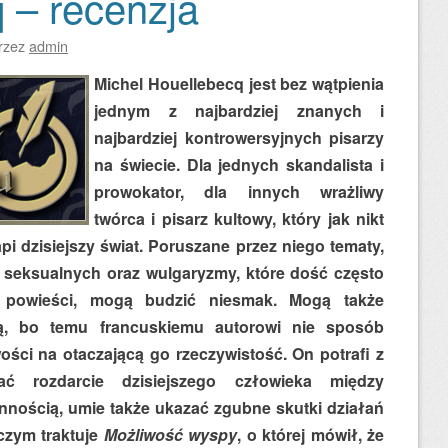
 – recenzja
rzez
admin
Michel Houellebecq jest bez wątpienia
jednym z najbardziej znanych i
najbardziej kontrowersyjnych pisarzy
na świecie. Dla jednych skandalista i
prowokator, dla innych wrażliwy
twórca i pisarz kultowy, który jak nikt
pi dzisiejszy świat. Poruszane przez niego tematy,
w seksualnych oraz wulgaryzmy, które dość często
 powieści, mogą budzić niesmak. Mogą także
ą, bo temu francuskiemu autorowi nie sposób
ści na otaczającą go rzeczywistość. On potrafi z
ać rozdarcie dzisiejszego człowieka między
nnością, umie także ukazać zgubne skutki działań
czym traktuje
Możliwość wyspy
, o której mówił, że