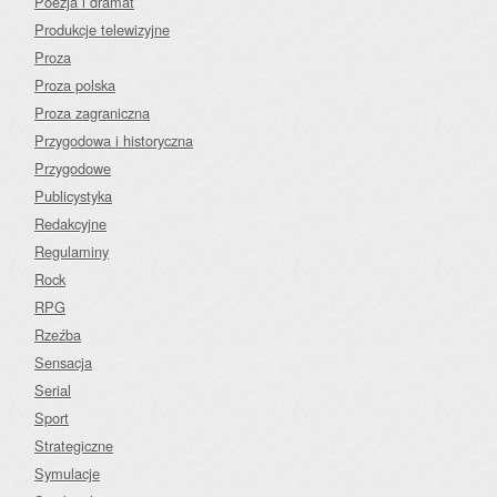
Poezja i dramat
Produkcje telewizyjne
Proza
Proza polska
Proza zagraniczna
Przygodowa i historyczna
Przygodowe
Publicystyka
Redakcyjne
Regulaminy
Rock
RPG
Rzeźba
Sensacja
Serial
Sport
Strategiczne
Symulacje