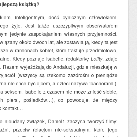
ajlepszą książką?
kiem, inteligentnym, dość cynicznym człowiekiem.
ego żyje. Jest także uszczypliwym obserwatorem
anym jedynie zaspokajaniem własnych przyjemności.
iązany około dwóch lat, ale zostawia ją, kiedy ta jest
sze w ramionach kobiet, które traktuje przedmiotowo,
alne. Kiedy poznaje Isabelle, redaktorkę
Lolity
, zdaje
e. Razem wyjeżdżają do Andaluzji, gdzie mieszkają w
zyjaciół (wszyscy są rzekomo zazdrośni o pieniądze
zna nie chce być ojcem, a dzieci nazywa ‘bachorami’).
na seksem. Isabelle z czasem nie może znieść siebie,
ych piersi, pośladków…), co powoduje, że między
k kontakt…
nieudany związek, Daniel1 zaczyna tworzyć filmy:
źni, przeciw relacjom nie-seksualnym, które jego