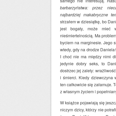
samego nie interesują.
Rasi
barbarzyństwa: przez niec
najbardziej makabryczne te
strzałem w dziesiątkę, bo Dan
jest bogaty, może mieć w
nieśmiertelnością. Ma problem
byciem na marginesie. Jego s
wtedy, gdy na drodze Daniela1
I choć nie ma między nimi di
jedynie dobry seks, to Dani
dostrzec jej zalety: wrażliwoś
i śmierci. Kiedy dziewczyna 
ten całkowicie się załamuje. 
z własnym życiem i popełnian
W książce pojawiają się jeszc
niczym dzicy, którzy nie potra