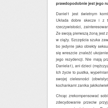
prawdopodobnie jest jego n
Daniel1 jest świetnym komi
Układa dobre skecze i z t
rzeczywistości, zainteresow
Ze swoją pierwszą żoną jest zw
w ciąży. Szczęścia szuka zaw
bo jedynie jako obiekty seksu
się wreszcie znaleźć ukojeni
jego rezydencji. Nie mają pr
Daniela1), ani dzieci (mężczy
Ich życie to pustka, wypełnia
swojej cielesności (obwisł
kochankami zanika jakikolwie
Chcąc zrekompensować sobie 
zdecydowanie przeciw przyja