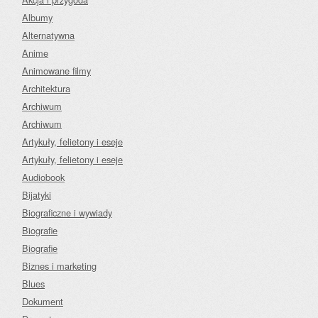
Albumy
Alternatywna
Anime
Animowane filmy
Architektura
Archiwum
Archiwum
Artykuły, felietony i eseje
Artykuły, felietony i eseje
Audiobook
Bijatyki
Biograficzne i wywiady
Biografie
Biografie
Biznes i marketing
Blues
Dokument