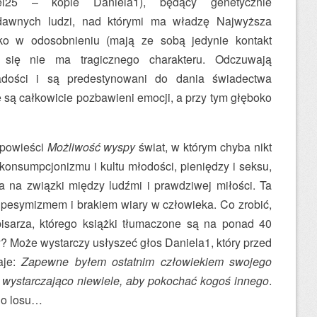
l25 – kopie Daniela1), będący genetycznie
dawnych ludzi, nad którymi ma władzę Najwyższa
tko w odosobnieniu (mają ze sobą jedynie kontakt
ie się nie ma tragicznego charakteru. Odczuwają
radości i są predestynowani do dania świadectwa
 są całkowicie pozbawieni emocji, a przy tym głęboko
 powieści
Możliwość wyspy
świat, w którym chyba nikt
 konsumpcjonizmu i kultu młodości, pieniędzy i seksu,
ca na związki między ludźmi i prawdziwej miłości. Ta
pesymizmem i brakiem wiary w człowieka. Co zrobić,
pisarza, którego książki tłumaczone są na ponad 40
dy? Może wystarczy usłyszeć głos Daniela1, który przed
aje:
Zapewne byłem ostatnim człowiekiem swojego
ie wystarczająco niewiele, aby pokochać kogoś innego
.
ego losu…