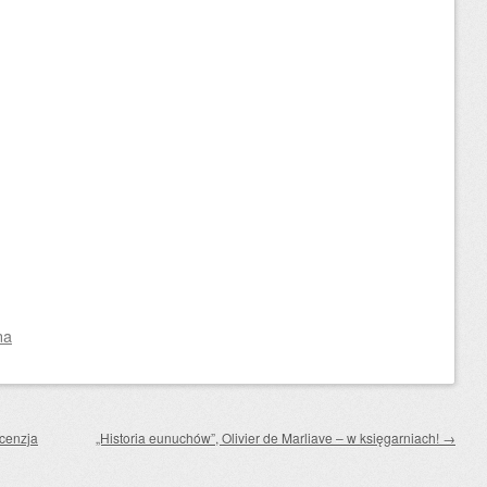
na
ecenzja
„Historia eunuchów”, Olivier de Marliave – w księgarniach!
→