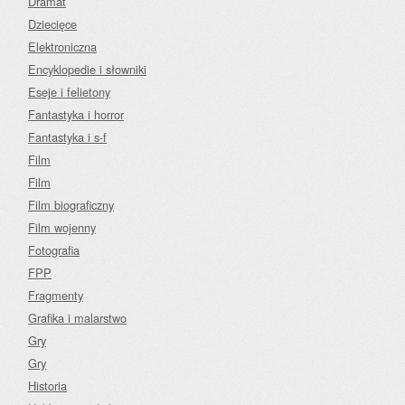
Dramat
Dziecięce
Elektroniczna
Encyklopedie i słowniki
Eseje i felietony
Fantastyka i horror
Fantastyka i s-f
Film
Film
Film biograficzny
Film wojenny
Fotografia
FPP
Fragmenty
Grafika i malarstwo
Gry
Gry
Historia