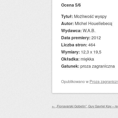
Ocena 5/6
Tytuł:
Możliwość wyspy
Autor:
Michel Houellebecq
Wydawca:
W.A.B.
Data premiery:
2012
Liczba stron:
464
Wymiary:
12,3 x 19,5
Okładka:
miękka
Gatunek:
proza zagraniczna
Opublikowano
w
Proza zagranicz
Zobacz wpisy
←
„Fionavarski Gobelin”, Guy Gavriel Kay – r