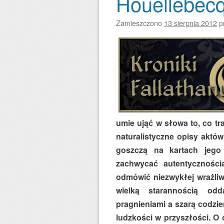
Houellebecq
Zamieszczono
13 sierpnia 2012
p
umie ująć w słowa to, co tra
naturalistyczne opisy aktó
goszczą na kartach jego
zachwycać autentyczności
odmówić niezwykłej wrażliwo
wielką starannością odd
pragnieniami a szarą codzie
ludzkości w przyszłości. O 