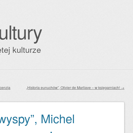
ultury
tej kulturze
ecenzja
„Historia eunuchów”, Olivier de Marliave – w księgarniach!
→
wyspy”, Michel