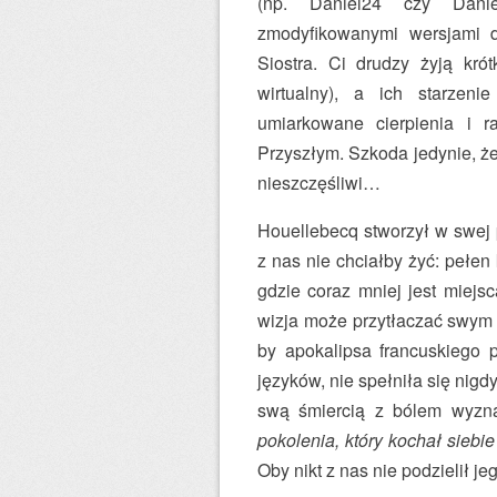
(np. Daniel24 czy Danie
zmodyfikowanymi wersjami 
Siostra. Ci drudzy żyją kró
wirtualny), a ich starzen
umiarkowane cierpienia i 
Przyszłym. Szkoda jedynie, że
nieszczęśliwi…
Houellebecq stworzył w swej
z nas nie chciałby żyć: pełen
gdzie coraz mniej jest miejs
wizja może przytłaczać swym 
by apokalipsa francuskiego 
języków, nie spełniła się nig
swą śmiercią z bólem wyzn
pokolenia, który kochał sieb
Oby nikt z nas nie podzielił j