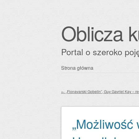
Oblicza k
Portal o szeroko poję
Przejdź
Strona główna
Główne menu
do
treści
←
„Fionavarski Gobelin”, Guy Gavriel Kay – r
Zobacz wpisy
„Możliwość 