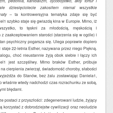
zm, pedofilia, kanibalizm, ojcobójstwo, akty tortur i
ałe dziesięciolecie zakosiłem niemal wszystkie
maty
– ta kontrowersyjna tematyka zdaje się być
iel1 szybko staje się gwiazdą kina w Europie. Mimo, iż
szystko, to tęskni za młodością, męskością i
 z zaakceptowaniem starości (starzenia się w ogóle) i
tan psychiczny pogarsza się. Ulega poprawie dopiero
 staje 22-letnia Esther, nazywana przez niego Piękną.
alogu, choć nieustannie żyją obok siebie i łączy ich
el1 jest szczęśliwy. Mimo braków Esther, próbuje
ć na cierpienia zwierząt, świadomość choroby, słabości
wyjeżdża do Stanów, bez żalu zostawiając Daniela1,
To właśnie wtedy nadchodzi czas rozrachunku ze sobą,
ymi błędami.
ze postaci z przyszłości: zdegenerowani ludzie, żyjący
fią korzystać z dobrodziejstw cywilizacji oraz neoludzie