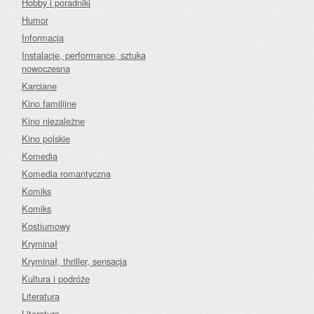
Hobby i poradniki
Humor
Informacja
Instalacje, performance, sztuka
nowoczesna
Karciane
Kino familijne
Kino niezależne
Kino polskie
Komedia
Komedia romantyczna
Komiks
Komiks
Kostiumowy
Kryminał
Kryminał, thriller, sensacja
Kultura i podróże
Literatura
Literatura