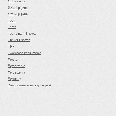
Sztuka ulicy
Sztuki piękne
Sztuki piękne
Teatr
Teatr
Teatralna i filmowa
Thriller i horror
TPP
Twórczość konkursowa
Western
Wydarzenia
Wydarzenia
Wywiady
Zakończone konkursy i wyniki