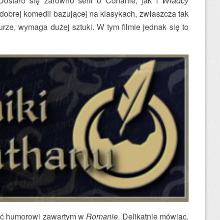
Dostało się zarówno serii o Conanie, jak i
Władcy
e dobrej komedii bazującej na klasykach, zwłaszcza tak
rze, wymaga dużej sztuki. W tym filmie jednak się to
cić humorowi zawartym w
Romanie
. Delikatnie mówiąc,