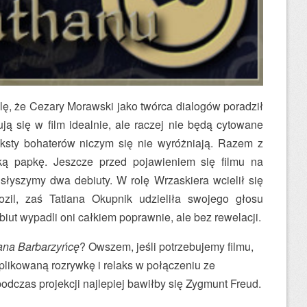
ślę, że Cezary Morawski jako twórca dialogów poradził
ją się w film idealnie, ale raczej nie będą cytowane
ksty bohaterów niczym się nie wyróżniają. Razem z
ytką papkę. Jeszcze przed pojawieniem się filmu na
łyszymy dwa debiuty. W rolę Wrzaskiera wcielił się
il, zaś Tatiana Okupnik udzieliła swojego głosu
iut wypadli oni całkiem poprawnie, ale bez rewelacji.
na Barbarzyńcę
? Owszem, jeśli potrzebujemy filmu,
plikowaną rozrywkę i relaks w połączeniu ze
dczas projekcji najlepiej bawiłby się Zygmunt Freud.