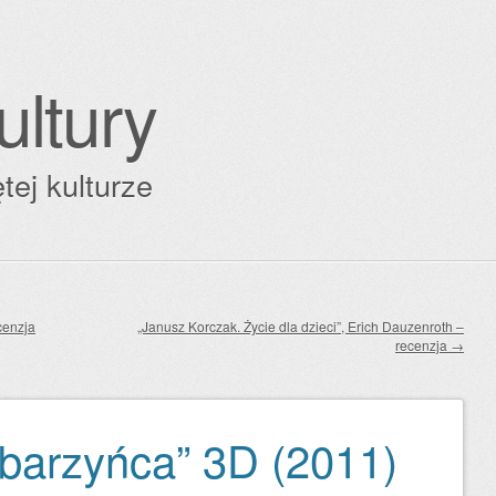
ultury
tej kulturze
cenzja
„Janusz Korczak. Życie dla dzieci”, Erich Dauzenroth –
recenzja
→
barzyńca” 3D (2011)