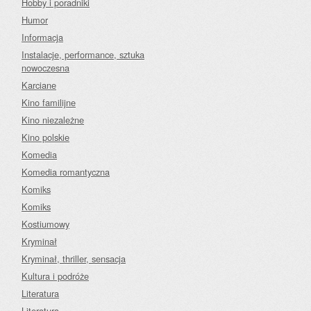
Hobby i poradniki
Humor
Informacja
Instalacje, performance, sztuka
nowoczesna
Karciane
Kino familijne
Kino niezależne
Kino polskie
Komedia
Komedia romantyczna
Komiks
Komiks
Kostiumowy
Kryminał
Kryminał, thriller, sensacja
Kultura i podróże
Literatura
Literatura