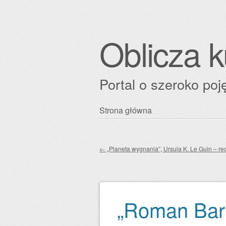
Oblicza k
Portal o szeroko poję
Przejdź
Strona główna
Główne menu
do
treści
←
„Planeta wygnania”, Ursula K. Le Guin – re
Zobacz wpisy
„Roman Bar