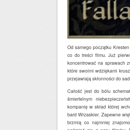
Od samego początku Kresten V
co do treści filmu. Już pier
koncentrować na sprawach zwi
które swoimi wdziękami krusz
przejawiają skłonności do sad
Całość jest do bólu schema
śmiertelnym niebezpieczeń
kompanię w skład której wch
bard Wrzaskier. Zapewne więks
brzmią co najmniej znajomo