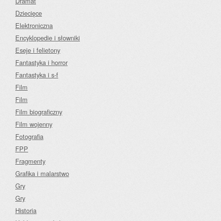
Dramat
Dziecięce
Elektroniczna
Encyklopedie i słowniki
Eseje i felietony
Fantastyka i horror
Fantastyka i s-f
Film
Film
Film biograficzny
Film wojenny
Fotografia
FPP
Fragmenty
Grafika i malarstwo
Gry
Gry
Historia