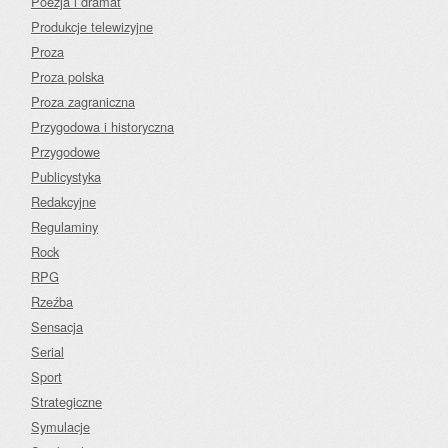
Poezja i dramat
Produkcje telewizyjne
Proza
Proza polska
Proza zagraniczna
Przygodowa i historyczna
Przygodowe
Publicystyka
Redakcyjne
Regulaminy
Rock
RPG
Rzeźba
Sensacja
Serial
Sport
Strategiczne
Symulacje