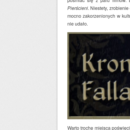
pośmiać się z paru filmów. 
Pierścieni
. Niestety, zrobieni
mocno zakorzenionych w kultu
nie udało.
Warto trochę miejsca poświę