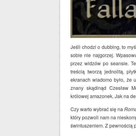
Jeśli chodzi o dubbing, to my
sobie nie najgorzej. Wpasowu
przez widzów po seansie. Te
treścią tworzą jednolitą, pł
ekranach wiadomo było, że us
znany skądinąd Czesław Moz
królowej amazonek. Jak na deb
Czy warto wybrać się na
Roma
który pozwoli nam na nieskom
świntuszeniem. Z pewnością po