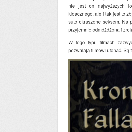
nie jest on najwyższych 
kloacznego, ale i tak jest to z
suto okraszone seksem. Na p
przyjemnie odmóżdżona i zrel
W tego typu filmach zazwycz
pozwalają filmowi utonąć. Są t