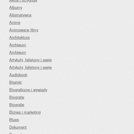
Albumy
Alternatywna
Anime
Animowane filmy
Architektura
Archiwum
Archiwum
Artykuły, felietony i eseje
Artykuły, felietony i eseje
Audiobook
Bijatyki
Biograficzne i wywiady
Biografie
Biografie
Biznes i marketing
Blues
Dokument