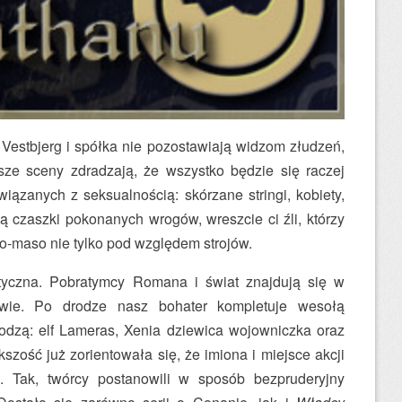
estbjerg i spółka nie pozostawiają widzom złudzeń,
wsze sceny zdradzają, że wszystko będzie się raczej
ązanych z seksualnością: skórzane stringi, kobiety,
ą czaszki pokonanych wrogów, wreszcie ci źli, którzy
o-maso nie tylko pod względem strojów.
tyczna. Pobratymcy Romana i świat znajdują się w
stwie. Po drodze nasz bohater kompletuje wesołą
odzą: elf Lameras, Xenia dziewica wojowniczka oraz
zość już zorientowała się, że imiona i miejsce akcji
. Tak, twórcy postanowili w sposób bezpruderyjny