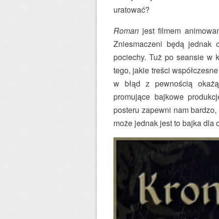
uratować?
Roman
jest filmem animowan
Zniesmaczeni będą jednak ci
pociechy. Tuż po seansie w k
tego, jakie treści współczes
w błąd z pewnością okażą 
promujące bajkowe produkcj
posteru zapewni nam bardzo, a
może jednak jest to bajka dla