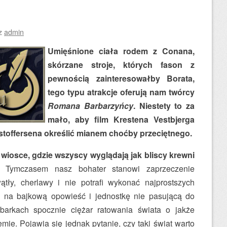
ez
admin
Umięśnione ciała rodem z Conana,
skórzane stroje, których fason z
pewnością zainteresowałby Borata,
tego typu atrakcje oferują nam twórcy
Romana Barbarzyńcy
. Niestety to za
mało, aby film Krestena Vestbjerga
stoffersena określić mianem choćby przeciętnego.
iosce, gdzie wszyscy wyglądają jak bliscy krewni
Tymczasem nasz bohater stanowi zaprzeczenie
tły, cherlawy i nie potrafi wykonać najprostszych
 na bajkową opowieść i jednostkę nie pasującą do
barkach spocznie ciężar ratowania świata o jakże
ie. Pojawia się jednak pytanie, czy taki świat warto