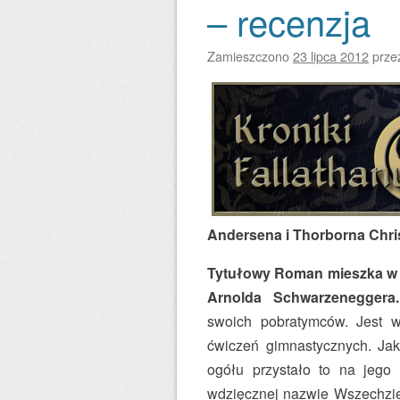
– recenzja
Zamieszczono
23 lipca 2012
prz
Andersena i Thorborna Chri
Tytułowy Roman mieszka w w
Arnolda Schwarzeneggera.
swoich pobratymców. Jest wą
ćwiczeń gimnastycznych. Jak
ogółu przystało to na jego 
wdzięcznej nazwie Wszechziem