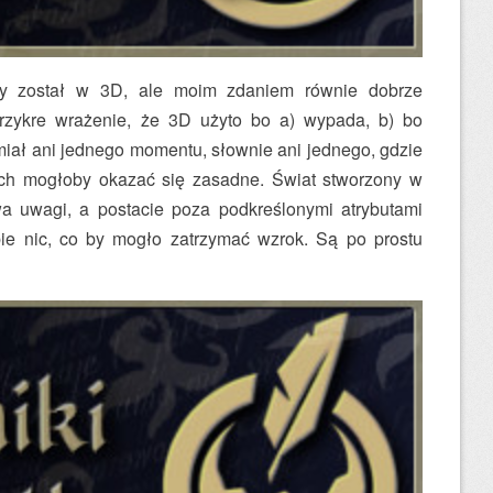
y został w 3D, ale moim zdaniem równie dobrze
zykre wrażenie, że 3D użyto bo a) wypada, b) bo
miał ani jednego momentu, słownie ani jednego, gdzie
ych mogłoby okazać się zasadne. Świat stworzony w
uwa uwagi, a postacie poza podkreślonymi atrybutami
ie nic, co by mogło zatrzymać wzrok. Są po prostu