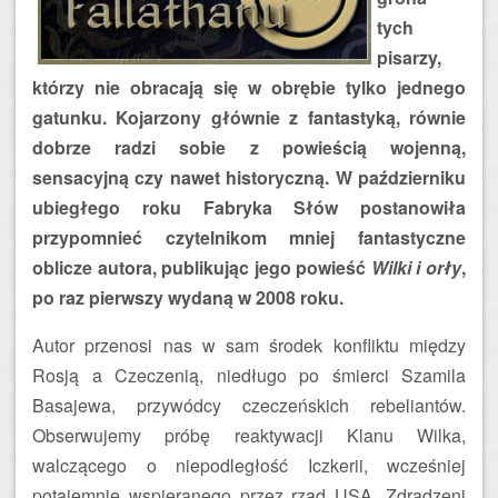
tych
pisarzy,
którzy nie obracają się w obrębie tylko jednego
gatunku. Kojarzony głównie z fantastyką, równie
dobrze radzi sobie z powieścią wojenną,
sensacyjną czy nawet historyczną. W październiku
ubiegłego roku Fabryka Słów postanowiła
przypomnieć czytelnikom mniej fantastyczne
oblicze autora, publikując jego powieść
Wilki i orły
,
po raz pierwszy wydaną w 2008 roku.
Autor przenosi nas w sam środek konfliktu między
Rosją a Czeczenią, niedługo po śmierci Szamila
Basajewa, przywódcy czeczeńskich rebeliantów.
Obserwujemy próbę reaktywacji Klanu Wilka,
walczącego o niepodległość Iczkerii, wcześniej
potajemnie wspieranego przez rząd USA. Zdradzeni