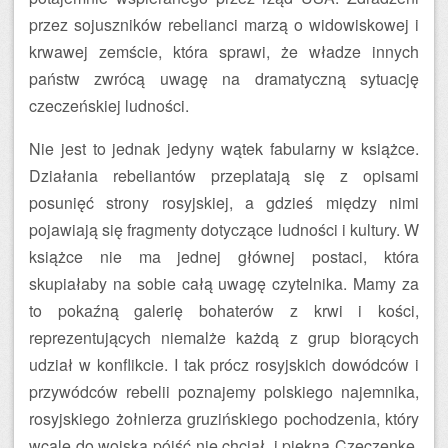
przez sojuszników rebelianci marzą o widowiskowej i
krwawej zemście, która sprawi, że władze innych
państw zwrócą uwagę na dramatyczną sytuację
czeczeńskiej ludności.
Nie jest to jednak jedyny wątek fabularny w książce.
Działania rebeliantów przeplatają się z opisami
posunięć strony rosyjskiej, a gdzieś między nimi
pojawiają się fragmenty dotyczące ludności i kultury. W
książce nie ma jednej głównej postaci, która
skupiałaby na sobie całą uwagę czytelnika. Mamy za
to pokaźną galerię bohaterów z krwi i kości,
reprezentujących niemalże każdą z grup biorących
udział w konflikcie. I tak prócz rosyjskich dowódców i
przywódców rebelii poznajemy polskiego najemnika,
rosyjskiego żołnierza gruzińskiego pochodzenia, który
wcale do wojska pójść nie chciał, i piękną Czeczenkę,