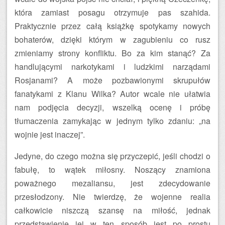
która zamiast posagu otrzymuje pas szahida.
Praktycznie przez całą książkę spotykamy nowych
bohaterów, dzięki którym w zagubieniu co rusz
zmieniamy strony konfliktu. Bo za kim stanąć? Za
handlującymi narkotykami i ludzkimi narządami
Rosjanami? A może pozbawionymi skrupułów
fanatykami z Klanu Wilka? Autor wcale nie ułatwia
nam podjęcia decyzji, wszelką ocenę i próbę
tłumaczenia zamykając w jednym tylko zdaniu: „na
wojnie jest inaczej”.
Jedyne, do czego można się przyczepić, jeśli chodzi o
fabułę, to wątek miłosny. Noszący znamiona
poważnego mezaliansu, jest zdecydowanie
przesłodzony. Nie twierdzę, że wojenne realia
całkowicie niszczą szansę na miłość, jednak
przedstawienie jej w ten sposób jest po prostu