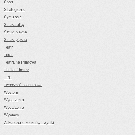
Sport
Strategiczne
Symulacje
Sztuka ulicy
Sztuki piękne
Sztuki piękne
Teatr
Teatr
Teatralna i filmowa
Thriller i horror
TPP
Twórczość konkursowa
Western
Wydarzenia
Wydarzenia
Wywiady
Zakończone konkursy i wyniki