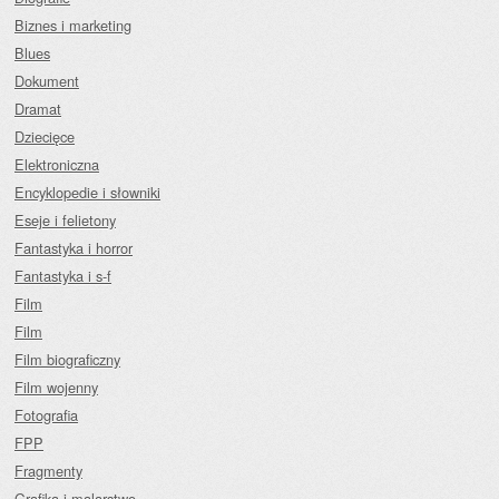
Biznes i marketing
Blues
Dokument
Dramat
Dziecięce
Elektroniczna
Encyklopedie i słowniki
Eseje i felietony
Fantastyka i horror
Fantastyka i s-f
Film
Film
Film biograficzny
Film wojenny
Fotografia
FPP
Fragmenty
Grafika i malarstwo