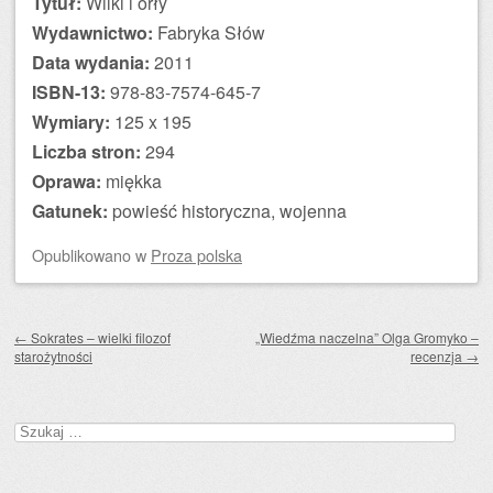
Tytuł:
Wilki i orły
Wydawnictwo:
Fabryka Słów
Data wydania:
2011
ISBN-13:
978-83-7574-645-7
Wymiary:
125 x 195
Liczba stron:
294
Oprawa:
miękka
Gatunek:
powieść historyczna, wojenna
Opublikowano
w
Proza polska
Zobacz wpisy
←
Sokrates – wielki filozof
„Wiedźma naczelna” Olga Gromyko –
starożytności
recenzja
→
Szukaj: