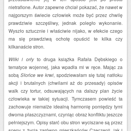
nietrafione. Autor zapewne chciał pokazać, że nawet w
najgorszym świecie człowiek może być przez chwilę
prawdziwie szczęśliwy, jednak poległo wykonanie.
Wyszło sztucznie i właściwie nijako, w efekcie czego
ma się prawdziwą ochotę opuścić te kilka czy
kilkanaście stron.
Wilki i orły
to druga książka Rafała Dębskiego o
tematyce wojennej, jaka wpadła mi w ręce. Mając za
sobą
Słońce we krwi
, spodziewałam się tutaj natłoku
akcji i brutalnych (chwilami aż do przesady) opisów
walk czy tortur, odsuwających na dalszy plan życie
człowieka w takiej sytuacji. Tymczasem powieść ta
zachowuje niemalże idealną harmonię pomiędzy tymi
dwoma płaszczyznami, czyniąc obraz konfliktu jeszcze
pełniejszym. Opisy starć obu stron wyciszane są przez
sceny z życia zarówno mieszkańców Czeczenii, jak i