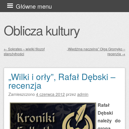
Przejdź
Główne menu
do
treści
Oblicza kultury
←
Sokrates – wielki filozof
„Wiedźma naczelna” Olga Gromyko –
starożytności
recenzja
→
Zobacz wpisy
„Wilki i orły”, Rafał Dębski –
recenzja
Zamieszczono
4 czerwca 2012
przez
admin
Rafał
Dębski
należy do
grona