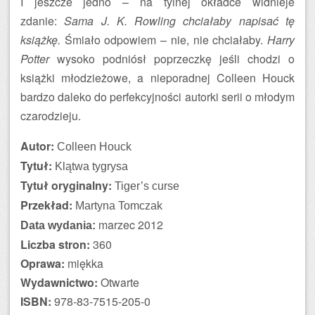
I jeszcze jedno – na tylnej okładce widnieje
zdanie:
Sama J. K. Rowling chciałaby napisać tę
książkę.
Śmiało odpowiem – nie, nie chciałaby.
Harry
Potter
wysoko podniósł poprzeczkę jeśli chodzi o
książki młodzieżowe, a nieporadnej Colleen Houck
bardzo daleko do perfekcyjności autorki serii o młodym
czarodzieju.
Autor:
Colleen Houck
Tytuł:
Klątwa tygrysa
Tytuł oryginalny:
Tiger’s curse
Przekład:
Martyna Tomczak
marzec
2012
Data wydania:
Liczba stron:
360
Oprawa:
miękka
Wydawnictwo:
Otwarte
ISBN:
978-83-7515-205-0