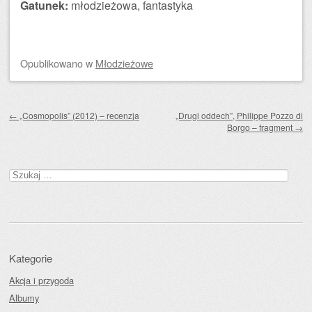
Gatunek:
młodzieżowa, fantastyka
Opublikowano
w
Młodzieżowe
Zobacz wpisy
←
„Cosmopolis” (2012) – recenzja
„Drugi oddech”, Philippe Pozzo di
Borgo – fragment
→
Szukaj:
Kategorie
Akcja i przygoda
Albumy