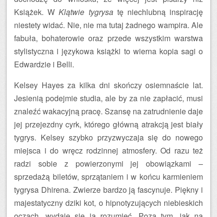
Książek. W
Klątwie tygrysa
tę niechlubną inspirację
niestety widać. Nie, nie ma tutaj żadnego wampira. Ale
fabuła, bohaterowie oraz przede wszystkim warstwa
stylistyczna i językowa książki to wierna kopia sagi o
Edwardzie i Belli.
Kelsey Hayes za kilka dni skończy osiemnaście lat.
Jesienią podejmie studia, ale by za nie zapłacić, musi
znaleźć wakacyjną pracę. Szansę na zatrudnienie daje
jej przejezdny cyrk, którego główną atrakcją jest biały
tygrys. Kelsey szybko przyzwyczaja się do nowego
miejsca i do wręcz rodzinnej atmosfery. Od razu też
radzi sobie z powierzonymi jej obowiązkami –
sprzedażą biletów, sprzątaniem i w końcu karmieniem
tygrysa Dhirena. Zwierze bardzo ją fascynuje. Piękny i
majestatyczny dziki kot, o hipnotyzujących niebieskich
oczach, wydaje się ją rozumieć. Poza tym, jak na