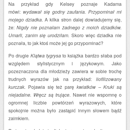
Na przykład gdy Kelsey poznaje Kadama
mówi:
wydawał się godny zaufania. Przypominał mi
mojego dziadka
. A kilka stron dalej dowiadujemy się,
że:
Nigdy nie poznałam żadnego z moich dziadków.
Umarli, zanim się urodziłam.
Skoro więc dziadka nie
poznała, to jak ktoś może jej go przypominać?
Po drugie
Klątwa tygrysa
to książka bardzo słaba pod
względem stylistycznym i językowym. Jako
pozeznaczona dla młodzieży zawiera w sobie trochę
trudnych wyrazów jak na przykład:
liofilizowany
kurczak.
Pojawia się też parę
kwiatków – Kruki są
niejadalne. Wręcz są trujące
. Nawet nie wspomnę o
ogromnej liczbie powtórzeń wyrazowych, które
spokojnie można było zastąpić innym słowem bądź
zaimkiem.