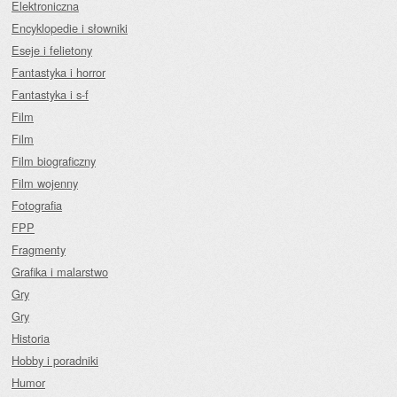
Elektroniczna
Encyklopedie i słowniki
Eseje i felietony
Fantastyka i horror
Fantastyka i s-f
Film
Film
Film biograficzny
Film wojenny
Fotografia
FPP
Fragmenty
Grafika i malarstwo
Gry
Gry
Historia
Hobby i poradniki
Humor