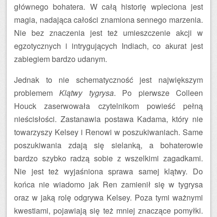
głównego bohatera. W całą historię wpleciona jest
magia, nadająca całości znamiona sennego marzenia.
Nie bez znaczenia jest też umieszczenie akcji w
egzotycznych i intrygujących Indiach, co akurat jest
zabiegiem bardzo udanym.
Jednak to nie schematyczność jest największym
problemem
Klątwy tygrysa
. Po pierwsze Colleen
Houck zaserwowała czytelnikom powieść pełną
nieścisłości. Zastanawia postawa Kadama, który nie
towarzyszy Kelsey i Renowi w poszukiwaniach. Same
poszukiwania zdają się sielanką, a bohaterowie
bardzo szybko radzą sobie z wszelkimi zagadkami.
Nie jest też wyjaśniona sprawa samej klątwy. Do
końca nie wiadomo jak Ren zamienił się w tygrysa
oraz w jaką rolę odgrywa Kelsey. Poza tymi ważnymi
kwestiami, pojawiają się też mniej znaczące pomyłki.