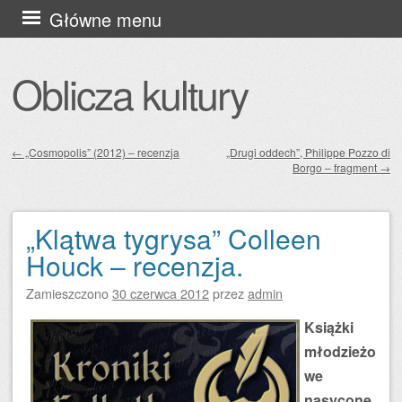
Przejdź
Główne menu
do
treści
Oblicza kultury
←
„Cosmopolis” (2012) – recenzja
„Drugi oddech”, Philippe Pozzo di
Borgo – fragment
→
Zobacz wpisy
„Klątwa tygrysa” Colleen
Houck – recenzja.
Zamieszczono
30 czerwca 2012
przez
admin
Książki
młodzieżo
we
nasycone