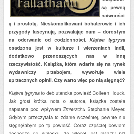
są pewną
naiwności
ą i prostotą. Nieskomplikowani bohaterowie i ich
przygody fascynują, pozwalając nam – dorosłym
na oderwanie od codzienności.
Klątwa tygrysa
osadzona jest w kulturze i wierzeniach Indii,
dodatkowo przenoszących nas w inną
rzeczywistość. Książka, która wdarła się na rynek
wydawniczy przebojem, wywołuje wiele
sprzecznych opinii. Czy warto więc po nią sięgnąć?
Klątwa tygrysa
to debiutancka powieść Colleen Houck.
Jak głosi krótka nota o autorce, książka została
napisana pod wpływem
Zmierzchu
Stephanie Meyer.
Gdybym przeczytała to zdanie wcześniej, pewnie nie
sięgnęłabym po tę powieść. Coraz częściej bowiem
dochodzę do wniosku, że więcej jest pisarzy niż