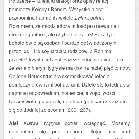
Po trzecie – kuleją tu dialogi oraz opisy relacji
pomiędzy Kelsey i Renem. Wszystko nieco
przypomina fragmenty wyjęte z
Harlequina
.
Rozumiem, że młodzieńcza miłość jest niewinna i
nieco zagubiona, ale chyba nie aż tak! Poza tym
bohaterowie są osobami bardzo doświadczonymi
przez los – Kelsey straciła rodziców, a Ren ma
przecież trzysta lat! Jest jeszcze jedna sprawa – jako
że seria o białym tygrysie ma (jak na razie) pięć tomów,
Colleen Houck musiała skomplikować relacje
pomiędzy głównymi bohaterami. Dzieje się to jednak w
najmniej odpowiednim momencie, a wątpliwości
Kelsey wołają o pomstę do nieba (polecam zapoznać
się dokładniej ze stronami 266 i 267).
Ale!
Klątwa tygrysa
potrafi wciągnąć. Możemy
uśmiechać się pod nosem, litując się nad