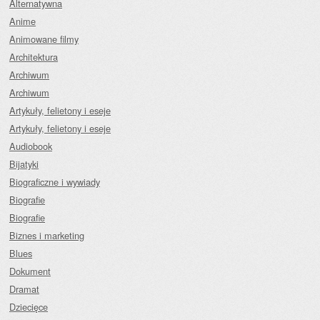
Alternatywna
Anime
Animowane filmy
Architektura
Archiwum
Archiwum
Artykuły, felietony i eseje
Artykuły, felietony i eseje
Audiobook
Bijatyki
Biograficzne i wywiady
Biografie
Biografie
Biznes i marketing
Blues
Dokument
Dramat
Dziecięce