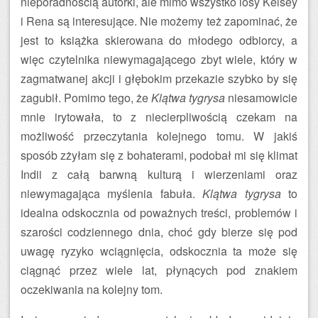
nieporadnością autorki, ale mimo wszystko losy Kelsey
i Rena są interesujące. Nie możemy też zapominać, że
jest to książka skierowana do młodego odbiorcy, a
więc czytelnika niewymagającego zbyt wiele, który w
zagmatwanej akcji i głębokim przekazie szybko by się
zagubił. Pomimo tego, że
Klątwa tygrysa
niesamowicie
mnie irytowała, to z niecierpliwością czekam na
możliwość przeczytania kolejnego tomu. W jakiś
sposób zżyłam się z bohaterami, podobał mi się klimat
Indii z całą barwną kulturą i wierzeniami oraz
niewymagająca myślenia fabuła.
Klątwa tygrysa
to
idealna odskocznia od poważnych treści, problemów i
szarości codziennego dnia, choć gdy bierze się pod
uwagę ryzyko wciągnięcia, odskocznia ta może się
ciągnąć przez wiele lat, płynących pod znakiem
oczekiwania na kolejny tom.