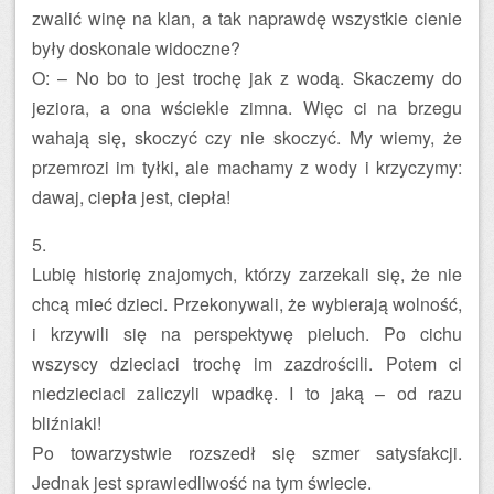
zwalić winę na klan, a tak naprawdę wszystkie cienie
były doskonale widoczne?
O: – No bo to jest trochę jak z wodą. Skaczemy do
jeziora, a ona wściekle zimna. Więc ci na brzegu
wahają się, skoczyć czy nie skoczyć. My wiemy, że
przemrozi im tyłki, ale machamy z wody i krzyczymy:
dawaj, ciepła jest, ciepła!
5.
Lubię historię znajomych, którzy zarzekali się, że nie
chcą mieć dzieci. Przekonywali, że wybierają wolność,
i krzywili się na perspektywę pieluch. Po cichu
wszyscy dzieciaci trochę im zazdrościli. Potem ci
niedzieciaci zaliczyli wpadkę. I to jaką – od razu
bliźniaki!
Po towarzystwie rozszedł się szmer satysfakcji.
Jednak jest sprawiedliwość na tym świecie.