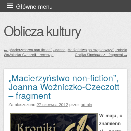
Przejdź
Główne menu
do
treści
Oblicza kultury
←
„Macierzyństwo non-fiction”, Joanna
„Małżeństwo po raz pierwszy”, Izabela
Woźniczko-Czeczott – recenzja
Czajka Stachowicz – fragment
→
Zobacz wpisy
„Macierzyństwo non-fiction”,
Joanna Woźniczko-Czeczott
– fragment
Zamieszczono
27 czerwca 2012
przez
admin
W maju, o
znamienn