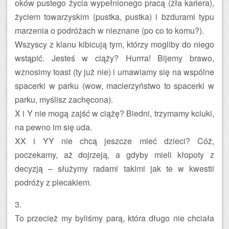
oków pustego życia wypełnionego pracą (zła kariera),
życiem towarzyskim (pustka, pustka) i bzdurami typu
marzenia o podróżach w nieznane (po co to komu?).
Wszyscy z klanu kibicują tym, którzy mogliby do niego
wstąpić. Jesteś w ciąży? Hurrra! Bijemy brawo,
wznosimy toast (ty już nie) i umawiamy się na wspólne
spacerki w parku (wow, macierzyństwo to spacerki w
parku, myślisz zachęcona).
X i Y nie mogą zajść w ciążę? Biedni, trzymamy kciuki,
na pewno im się uda.
XX i YY nie chcą jeszcze mieć dzieci? Cóż,
poczekamy, aż dojrzeją, a gdyby mieli kłopoty z
decyzją – służymy radami takimi jak te w kwestii
podróży z plecakiem.
3.
To przecież my byliśmy parą, która długo nie chciała