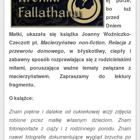
ej porze,
bo tuż
przed
Dniem
Matki, ukazała się książka Joanny Woźniczko-
Czeczott pt.
Macierzyństwo non-fiction. Relacja z
przewrotu domowego
, w błyskotliwy, ciepły i
zabawny sposób rozprawiająca się z rodzicielskimi
mitami, poruszająca ważne tematy związane z
macierzyństwem. Zapraszamy do lektury
fragmentu.
O książce:
Znam piękne i dalekie od cukierkowej wizji zdjęcia
robione przez matkę własnym dzieciom. Znam
fotoreportaże z ciąży i z rodzinnego porodu. Znam
nawet fotografie dokumentujące wygląd brzucha po