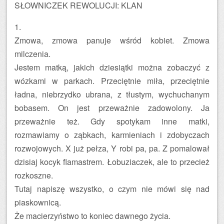
SŁOWNICZEK REWOLUCJI: KLAN
1.
Zmowa, zmowa panuje wśród kobiet. Zmowa
milczenia.
Jestem matką, jakich dziesiątki można zobaczyć z
wózkami w parkach. Przeciętnie miła, przeciętnie
ładna, niebrzydko ubrana, z tłustym, wychuchanym
bobasem. On jest przeważnie zadowolony. Ja
przeważnie też. Gdy spotykam inne matki,
rozmawiamy o ząbkach, karmieniach i zdobyczach
rozwojowych. X już pełza, Y robi pa, pa. Z pomalował
dzisiaj kocyk flamastrem. Łobuziaczek, ale to przecież
rozkoszne.
Tutaj napiszę wszystko, o czym nie mówi się nad
piaskownicą.
Że macierzyństwo to koniec dawnego życia.