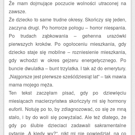
Że mam dojmujące poczucie wolności utraconej na
zawsze.
Że dziecko to same trudne okresy. Skończy się jeden,
zaczyna drugi. Po horrorze połogu – horror niespania.
Po trudach ząbkowania – gehenna urazówki
pierwszych kroków. Po ogołoceniu mieszkania, gdy
dziecko staje się mobilne – rozniesienie mieszkania,
gdy wchodzi w okres gejzeru energetycznego. Po
buncie dwulatka – bunt trzylatka. I tak aż do emerytury.
„Najgorsze jest pierwsze sześćdziesiąt lat” – tak mawia
mama mojego męża.
Ten tekst zaczęłam pisać, gdy po dziewięciu
miesiącach macierzyństwa skończyły mi się hormony
euforii. Notuję po to, by zdiagnozować, co się ze mną
stało, i by do woli się powyżalać. Ale też dlatego, że
gdy po ślubie dzieciaci zadawali sakramentalne
pytanie „A kiedy wy?”, nikt mi nie powiedział, na co