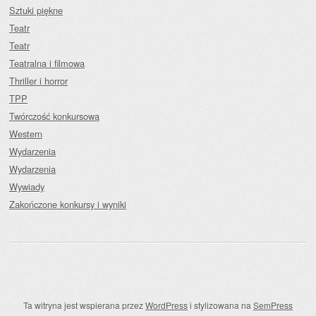
Sztuki piękne
Teatr
Teatr
Teatralna i filmowa
Thriller i horror
TPP
Twórczość konkursowa
Western
Wydarzenia
Wydarzenia
Wywiady
Zakończone konkursy i wyniki
Ta witryna jest wspierana przez
WordPress
i stylizowana na
SemPress