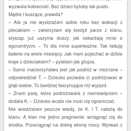
wyzwala kobiecość. Bez dzieci byłoby tak pusto.
Mądre i kuszące, prawda?
– Ale ja nie wyobrażam sobie roku bez wakacji z
plecakiem – zwierzyłam się kiedyś parze z klanu,
słysząc już uszyma duszy, jak oskarżają mnie o
egocentryzm. – To dla mnie superważne. Tak ładuję
baterie na wiele miesięcy. Jak mam pojechać w dzikie
kraje z dzieciakiem? – pytałam jak głupia.
– Samo macierzyństwo jest jak podróż w nieznane –
odpowiedział T. – Dziecko pozwala ci podróżować w
głąb siebie. To bardziej fascynujące niż wyjazd.
– Znam parę, która podróżowała z niemowlęciem –
dodała K. – Dziecko wcale nie musi cię ograniczać.
Nie wiedziałam jeszcze wtedy, że K. i T. należą do
klanu. A klan ma jedno pragnienie: wciągnąć cię do
środka. Przeciągnąć na dobrą stronę mocy. Wyrwać z