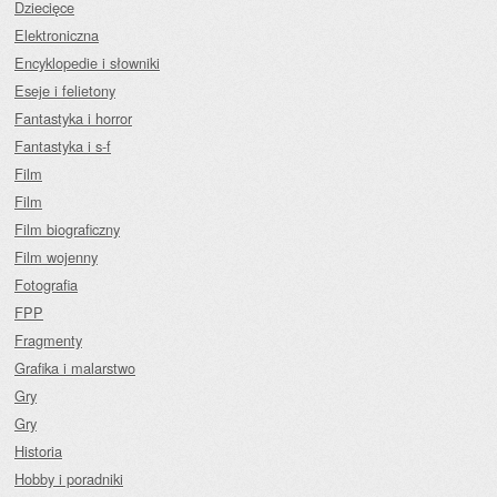
Dziecięce
Elektroniczna
Encyklopedie i słowniki
Eseje i felietony
Fantastyka i horror
Fantastyka i s-f
Film
Film
Film biograficzny
Film wojenny
Fotografia
FPP
Fragmenty
Grafika i malarstwo
Gry
Gry
Historia
Hobby i poradniki