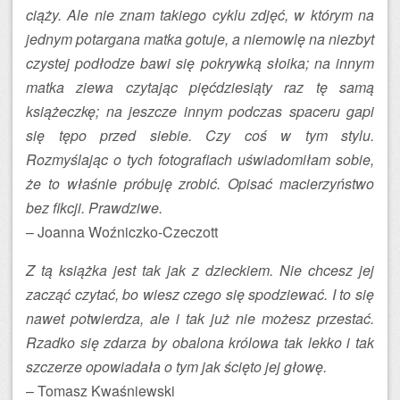
ciąży. Ale nie znam takiego cyklu zdjęć, w którym na
jednym potargana matka gotuje, a niemowlę na niezbyt
czystej podłodze bawi się pokrywką słoika; na innym
matka ziewa czytając pięćdziesiąty raz tę samą
książeczkę; na jeszcze innym podczas spaceru gapi
się tępo przed siebie. Czy coś w tym stylu.
Rozmyślając o tych fotografiach uświadomiłam sobie,
że to właśnie próbuję zrobić. Opisać macierzyństwo
bez fikcji. Prawdziwe.
– Joanna Woźniczko-Czeczott
Z tą książka jest tak jak z dzieckiem. Nie chcesz jej
zacząć czytać, bo wiesz czego się spodziewać. I to się
nawet potwierdza, ale i tak już nie możesz przestać.
Rzadko się zdarza by obalona królowa tak lekko i tak
szczerze opowiadała o tym jak ścięto jej głowę.
– Tomasz Kwaśniewski