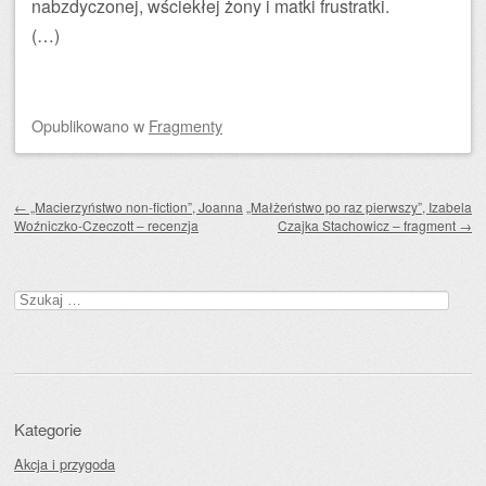
nabzdyczonej, wściekłej żony i matki frustratki.
(…)
Opublikowano
w
Fragmenty
Zobacz wpisy
←
„Macierzyństwo non-fiction”, Joanna
„Małżeństwo po raz pierwszy”, Izabela
Woźniczko-Czeczott – recenzja
Czajka Stachowicz – fragment
→
Szukaj:
Kategorie
Akcja i przygoda