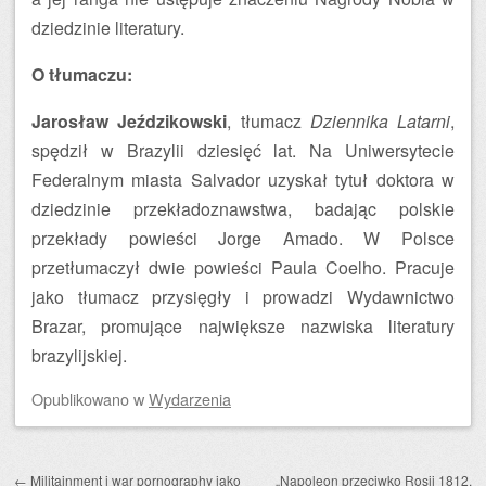
dziedzinie literatury.
O tłumaczu:
Jarosław Jeździkowski
, tłumacz
Dziennika Latarni
,
spędził w Brazylii dziesięć lat. Na Uniwersytecie
Federalnym miasta Salvador uzyskał tytuł doktora w
dziedzinie przekładoznawstwa, badając polskie
przekłady powieści Jorge Amado. W Polsce
przetłumaczył dwie powieści Paula Coelho. Pracuje
jako tłumacz przysięgły i prowadzi Wydawnictwo
Brazar, promujące największe nazwiska literatury
brazylijskiej.
Opublikowano
w
Wydarzenia
Zobacz wpisy
←
Militainment i war pornography jako
„Napoleon przeciwko Rosji 1812.