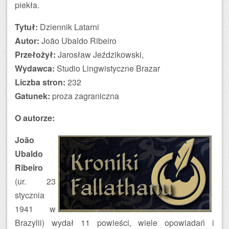
piekła.
Tytuł:
Dziennik Latarni
Autor:
João Ubaldo Ribeiro
Przełożył:
Jarosław Jeździkowski,
Wydawca:
Studio Lingwistyczne Brazar
Liczba stron:
232
Gatunek:
proza zagraniczna
O autorze:
João
Ubaldo
Ribeiro
(ur. 23
stycznia
1941 w
Brazylii) wydał 11 powieści, wiele opowiadań i