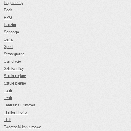
Regulaminy
Rock
RPG
Rzeźba
Sensacja
Serial
Sport
Strategiczne
Symulacje
Sztuka ulicy
Sztuki piękne
Sztuki piękne
Teatr
Teatr
Teatralna i filmowa
Thriller i horror
TPP
Twórczość konkursowa