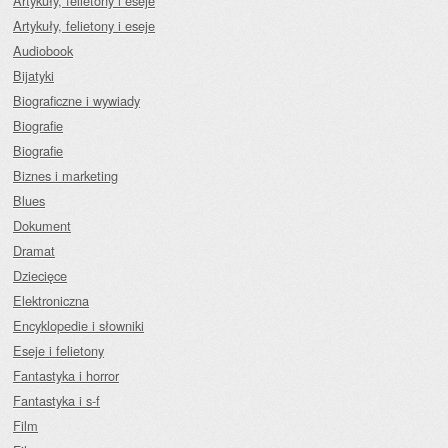
Artykuły, felietony i eseje
Artykuły, felietony i eseje
Audiobook
Bijatyki
Biograficzne i wywiady
Biografie
Biografie
Biznes i marketing
Blues
Dokument
Dramat
Dziecięce
Elektroniczna
Encyklopedie i słowniki
Eseje i felietony
Fantastyka i horror
Fantastyka i s-f
Film