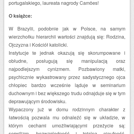
portugalskiego, laureata nagrody Camões!
O książce:
W Brazylii, podobnie jak w Polsce, na samym
wierzchołku hierarchii wartości znajdują się: Rodzina,
Ojczyzna i Kościół katolicki.
Instytucje te jednak okazują się skorumpowane i
obłudne, posługują się manipulacją oraz
najpodlejszym cynizmem. Pozbawiony matki,
psychicznie wykastrowany przez sadystycznego ojca
chłopiec bardzo wcześnie ląduje w seminarium
duchownym i bez większego trudu odnajduje się w tym
deprawującym środowisku.
Wypaczony już w domu rodzinnym charakter z
łatwością pozwala mu odnaleźć się w układzie, w
którym cechami umożliwiającymi przeżycie są:
serwilizm, bezwzględność i totalna nieufność.