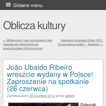
Przejdź
Główne menu
do
treści
Oblicza kultury
←
Militainment i war pornography jako
„Napoleon przeciwko Rosji 1812.
zjawiska we współczesnym
Druga wojna polska” – fragment
→
Zobacz wpisy
społeczeństwie informacyjnym
João Ubaldo Ribeiro
wreszcie wydany w Polsce!
Zaproszenie na spotkanie
(26 czerwca)
Zamieszczono
25 czerwca 2012
przez
admin
Dziennik