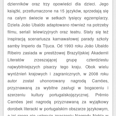
dzienników oraz trzy opowieści dla dzieci. Jego
książki, przetłumaczone na 15 języków, sprzedają się
na całym świecie w setkach tysięcy egzemplarzy.
Dzieła João Ubaldo adaptowano również na potrzeby
filmu, seriali telewizyjnych oraz teatru. Stały się też
inspiracją scenariusza karnawałowej parady szkoły
samby Imperio da Tijuca. Od 1993 roku João Ubaldo
Ribeiro zasiada w prestiżowej Brazylijskiej Akademii
Literatów zrzeszającej grupę czterdziestu
najwybitniejszych pisarzy tego kraju. Obok wielu
wyróżnień krajowych i zagranicznych, w 2008 roku
autor został uhonorowany nagrodą Camões,
przyznawaną za wybitne zasługi w bogaceniu i
szerzeniu kultury portugalskojęzycznej. Prêmio
Camões jest nagrodą przyznawaną za wyjątkowy
dorobek literacki w portugalskim obszarze językowym,
a jej ranga nie ustępuje znaczeniu Nagrody Nobla w