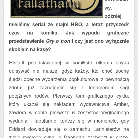
wy,
później
mieliśmy serial ze stajni HBO, a teraz przyszedł
czas na komiks. Jak wypada graficzne
przedstawienie
Gry o tron
i czy jest ono wyłącznie
skokiem na kasę?
Historii przedstawionej w komiksie nikomu chyba
opisywać nie muszę, gdyż każdy, kto choć trochę
śledzi obecne wydarzenia popkulturowe, z pewnością
zdołał już zaznajomić się z fenomenem sagi
potężnych rodów. Pierwszy tom graficznego cyklu,
który ukazał się nakładem wydawnictwa Amber,
zawiera w sobie pierwsze 6 zeszytów oryginalnego
wydania i fabularnie kończy się w momencie, gdy
Eddard dowiaduje się o zamachu Lannisterów na
życie swojego syna, a Daenerys zachodzi w ciążę.