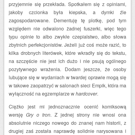
przyjemnie się przekłada. Spotkałem się z opiniami,
jakoby czcionka była kiepska, a dymki źle
zagospodarowane. Dementuję tę plotkę, pod tym
względem nie odwalono żadnej fuszerki, więc tego
typu opinie to albo zwykłe czepialstwo, albo słowa
zbytnich perfekcjonistów. Jeżeli już coś może razić, to
kilka drobnych literówek, które wkradły się do tekstu,
na szczęście nie jest ich dużo i nie psują ogólnego
pozytywnego wrażenia. Dodam jeszcze, że osoby
lubujące się w wydaniach w twardej oprawie mogą się
w takowe zaopatrzyć w salonach sieci Empik, która ma
wyłączność na egzemplarze w
hardcover
.
Ciężko jest mi jednoznacznie ocenić komiksową
wersję
Gry o tron
. Z jednej strony nie wnosi ona
absolutnie niczego nowego do znanej nam historii, z
drugiej zaś została naprawdę solidnie narysowana i