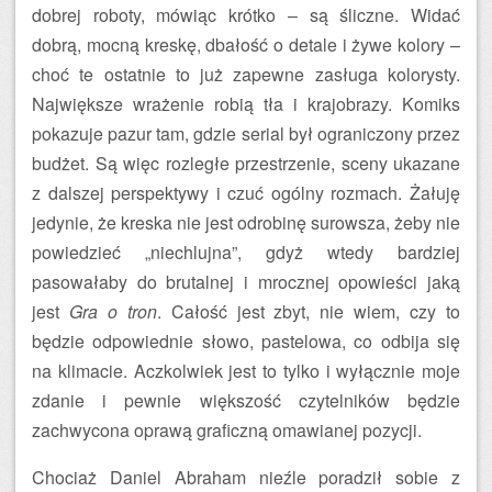
dobrej roboty, mówiąc krótko – są śliczne. Widać
dobrą, mocną kreskę, dbałość o detale i żywe kolory –
choć te ostatnie to już zapewne zasługa kolorysty.
Największe wrażenie robią tła i krajobrazy. Komiks
pokazuje pazur tam, gdzie serial był ograniczony przez
budżet. Są więc rozległe przestrzenie, sceny ukazane
z dalszej perspektywy i czuć ogólny rozmach. Żałuję
jedynie, że kreska nie jest odrobinę surowsza, żeby nie
powiedzieć „niechlujna”, gdyż wtedy bardziej
pasowałaby do brutalnej i mrocznej opowieści jaką
jest
Gra o tron
. Całość jest zbyt, nie wiem, czy to
będzie odpowiednie słowo, pastelowa, co odbija się
na klimacie. Aczkolwiek jest to tylko i wyłącznie moje
zdanie i pewnie większość czytelników będzie
zachwycona oprawą graficzną omawianej pozycji.
Chociaż Daniel Abraham nieźle poradził sobie z