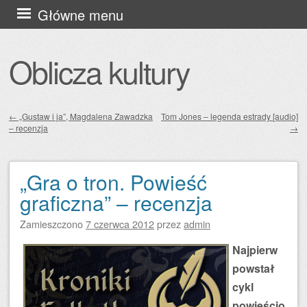
Przejdź
Główne menu
do
treści
Oblicza kultury
←
„Gustaw i ja”, Magdalena Zawadzka
Tom Jones – legenda estrady [audio]
– recenzja
→
Zobacz wpisy
„Gra o tron. Powieść
graficzna” – recenzja
Zamieszczono
7 czerwca 2012
przez
admin
Najpierw
powstał
cykl
powieścio