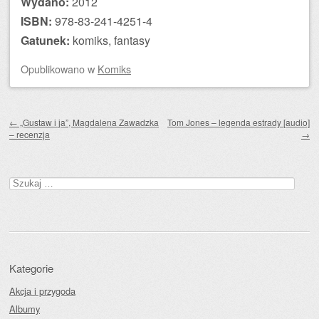
Wydano:
2012
ISBN:
978-83-241-4251-4
Gatunek:
komiks, fantasy
Opublikowano
w
Komiks
Zobacz wpisy
←
„Gustaw i ja”, Magdalena Zawadzka
Tom Jones – legenda estrady [audio]
– recenzja
→
Szukaj:
Kategorie
Akcja i przygoda
Albumy