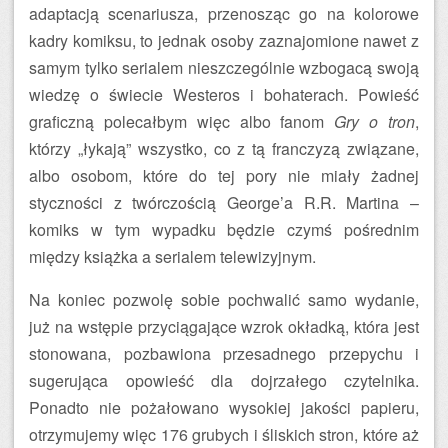
adaptacją scenariusza, przenosząc go na kolorowe
kadry komiksu, to jednak osoby zaznajomione nawet z
samym tylko serialem nieszczególnie wzbogacą swoją
wiedzę o świecie Westeros i bohaterach. Powieść
graficzną polecałbym więc albo fanom
Gry o tron
,
którzy „łykają” wszystko, co z tą franczyzą związane,
albo osobom, które do tej pory nie miały żadnej
styczności z twórczością George’a R.R. Martina –
komiks w tym wypadku będzie czymś pośrednim
między książka a serialem telewizyjnym.
Na koniec pozwolę sobie pochwalić samo wydanie,
już na wstępie przyciągające wzrok okładką, która jest
stonowana, pozbawiona przesadnego przepychu i
sugerująca opowieść dla dojrzałego czytelnika.
Ponadto nie pożałowano wysokiej jakości papieru,
otrzymujemy więc 176 grubych i śliskich stron, które aż