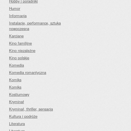
Hobby i poradniki
Humor
Informacja
Instalacje, performance, sztuka
nowoczesna
Karciane
Kino familijne
Kino niezależne
Kino polskie
Komedia
Komedia romantyczna
Komiks
Komiks
Kostiumowy
Kryminał
Kryminał, thriller, sensacja
Kultura i podróże
Literatura
Literatura