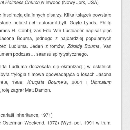
nt Holiness Church
w Inwood (Nowy Jork, USA)
inspiracją dla innych pisarzy. Kilka książek powstało
tane notatki (ich autorami byli: Gayle Lynds, Philip
James H. Cobb), zaś Eric Van Lustbader napisał pięć
Jasona Bourna, jednego z najbardziej popularnych
zez Ludluma. Jeden z tomów,
Zdradę Bourna
, Van
dlumem podczas… seansu spirytystycznego.
ta Ludluma doczekała się ekranizacji; w ostatnich
 była trylogia filmowa opowiadająca o losach Jasona
e’a
, 1988;
Krucjata Bourne’a
, 2004 i
Ultimatum
ą rolę zagrał Matt Damon.
arlatti Inheritance, 1971)
Osterman Weekend, 1972) (Wyd. pol. 1991 w tłum.