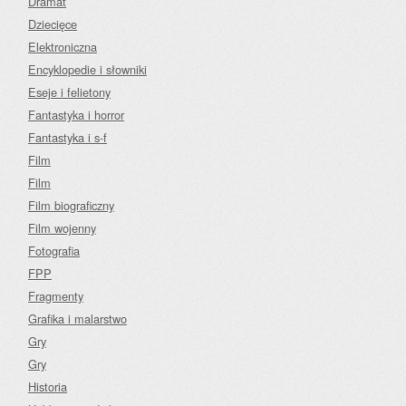
Dramat
Dziecięce
Elektroniczna
Encyklopedie i słowniki
Eseje i felietony
Fantastyka i horror
Fantastyka i s-f
Film
Film
Film biograficzny
Film wojenny
Fotografia
FPP
Fragmenty
Grafika i malarstwo
Gry
Gry
Historia