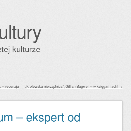
ultury
tej kulturze
i – recenzja
„Królewska nierządnica”, Gillian Bagwell – w księgarniach!
→
um – ekspert od