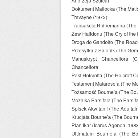
Andrzeja Szulca)
Dokument Matlocka (The Matl
Trevayne (1973)
Transakcja Rhinemanna (The
Zew Halidonu (The Cry of the 
Droga do Gandolfo (The Road 
Przesyłka z Salonik (The Gem
Manuskrypt Chancellora (C
Chancellora
Pakt Holcrofta (The Holcroft C
Testament Matarese’a (The Ma
Tożsamość Bourne’a (The Bour
Mozaika Parsifala (The Parsif
Spisek Akwitanii (The Aquitai
Krucjata Bourne’a (The Bourn
Plan Ikar (Icarus Agenda, 198
Ultimatum Bourne’a (The Bo