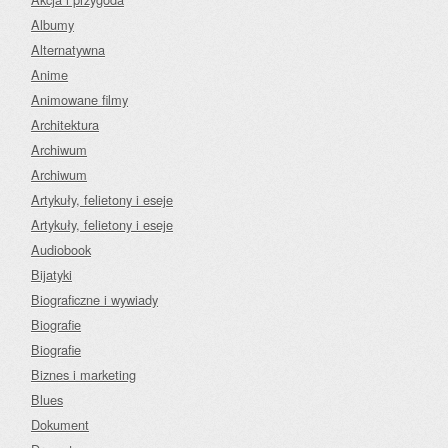
Albumy
Alternatywna
Anime
Animowane filmy
Architektura
Archiwum
Archiwum
Artykuły, felietony i eseje
Artykuły, felietony i eseje
Audiobook
Bijatyki
Biograficzne i wywiady
Biografie
Biografie
Biznes i marketing
Blues
Dokument