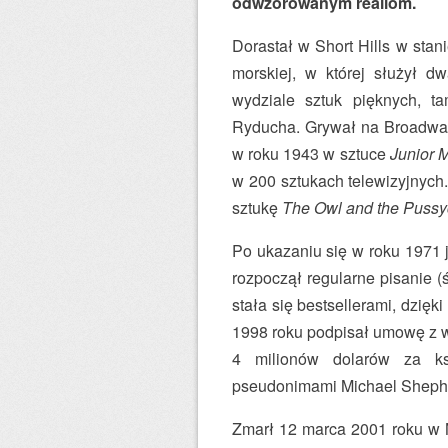
odwzorowanym realiom.
Dorastał w Short Hills w stan
morskiej, w której służył d
wydziale sztuk pięknych, t
Ryducha. Grywał na Broadwayu
w roku 1943 w sztuce
Junior 
w 200 sztukach telewizyjnych
sztukę
The Owl and the Pussy
Po ukazaniu się w roku 1971 
rozpoczął regularne pisanie (
stała się bestsellerami, dzię
1998 roku podpisał umowę z w
4 milionów dolarów za ks
pseudonimami Michael Shephe
Zmarł 12 marca 2001 roku w N