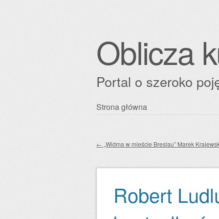
Oblicza k
Portal o szeroko poję
Przejdź
Strona główna
Główne menu
do
treści
←
„Widma w mieście Breslau” Marek Krajewsk
Zobacz wpisy
Robert Ludl