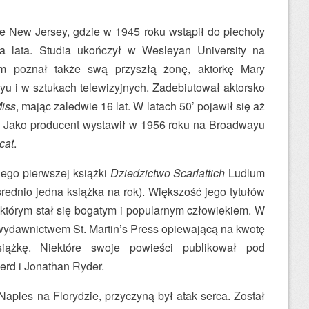
ie New Jersey, gdzie w 1945 roku wstąpił do piechoty
wa lata. Studia ukończył w Wesleyan University na
am poznał także swą przyszłą żonę, aktorkę Mary
 i w sztukach telewizyjnych. Zadebiutował aktorsko
Miss
, mając zaledwie 16 lat. W latach 50’ pojawił się aż
. Jako producent wystawił w 1956 roku na Broadwayu
cat
.
jego pierwszej książki
Dziedzictwo Scarlattich
Ludlum
średnio jedna książka na rok). Większość jego tytułów
ki którym stał się bogatym i popularnym człowiekiem. W
ydawnictwem St. Martin’s Press opiewającą na kwotę
iążkę. Niektóre swoje powieści publikował pod
rd i Jonathan Ryder.
aples na Florydzie, przyczyną był atak serca. Został