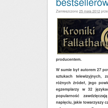
bestselleró
Zamieszczono
25 maja 2012
prz
producentem.
W sumie był autorem 27 powi
sztukach telewizyjnych, z
różnych źródeł, jego powi
egzemplarzy w 32 językac
popularność zawdzięczają
napięciu, jakie towarzyszy 