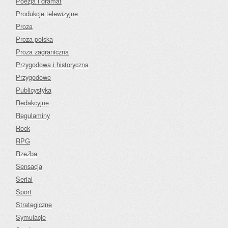
Poezja i dramat
Produkcje telewizyjne
Proza
Proza polska
Proza zagraniczna
Przygodowa i historyczna
Przygodowe
Publicystyka
Redakcyjne
Regulaminy
Rock
RPG
Rzeźba
Sensacja
Serial
Sport
Strategiczne
Symulacje