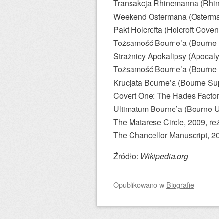
Transakcja Rhinemanna (Rhin
Weekend Ostermana (Osterman
Pakt Holcrofta (Holcroft Cove
Tożsamość Bourne’a (Bourne I
Strażnicy Apokalipsy (Apocaly
Tożsamość Bourne’a (Bourne Id
Krucjata Bourne’a (Bourne Su
Covert One: The Hades Factor,
Ultimatum Bourne’a (Bourne Ul
The Matarese Circle, 2009, re
The Chancellor Manuscript, 20
Źródło:
Wikipedia.org
Opublikowano
w
Biografie