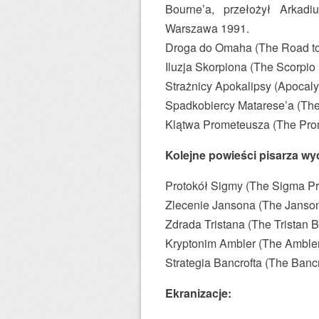
Bourne’a, przełożył Arkad
Warszawa 1991.
Droga do Omaha (The Road t
Iluzja Skorpiona (The Scorpio 
Strażnicy Apokalipsy (Apocal
Spadkobiercy Matarese’a (Th
Klątwa Prometeusza (The Pro
Kolejne powieści pisarza wy
Protokół Sigmy (The Sigma Pr
Zlecenie Jansona (The Janson
Zdrada Tristana (The Tristan B
Kryptonim Ambler (The Ambler
Strategia Bancrofta (The Bancr
Ekranizacje: