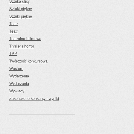
Sztuka ulicy
Sztuki piękne
Sztuki piękne
Teatr
Teatr
Teatralna i filmowa
Thriller i horror
TPP
Twórczość konkursowa
Western
Wydarzenia
Wydarzenia
Wywiady
Zakończone konkursy i wyniki