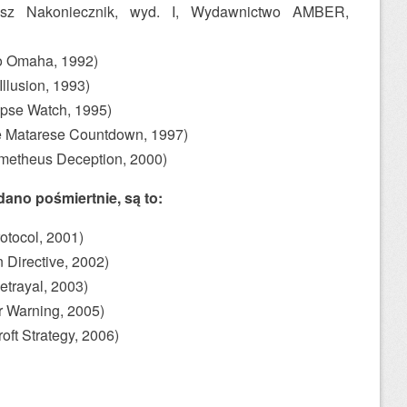
iusz Nakoniecznik, wyd. I, Wydawnictwo AMBER,
o Omaha, 1992)
Illusion, 1993)
ypse Watch, 1995)
e Matarese Countdown, 1997)
metheus Deception, 2000)
dano pośmiertnie, są to:
otocol, 2001)
 Directive, 2002)
etrayal, 2003)
 Warning, 2005)
oft Strategy, 2006)