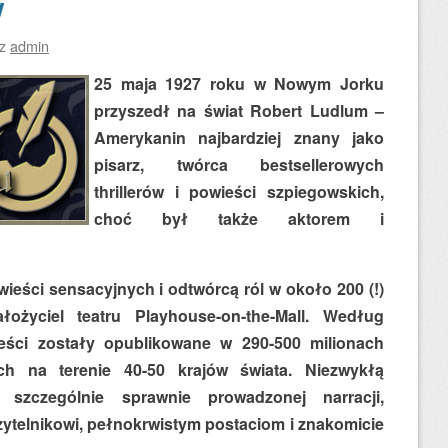
w
ez
admin
25 maja 1927 roku w Nowym Jorku
przyszedł na świat Robert Ludlum –
Amerykanin najbardziej znany jako
pisarz, twórca bestsellerowych
thrillerów i powieści szpiegowskich,
choć był także aktorem i
eści sensacyjnych i odtwórcą ról w około 200 (!)
ałożyciel teatru Playhouse-on-the-Mall. Według
eści zostały opublikowane w 290-500 milionach
h na terenie 40-50 krajów świata. Niezwykłą
 szczególnie sprawnie prowadzonej narracji,
czytelnikowi, pełnokrwistym postaciom i znakomicie