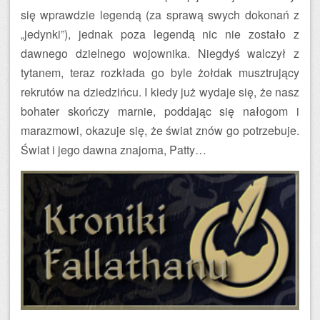
się wprawdzie legendą (za sprawą swych dokonań z
„jedynki”), jednak poza legendą nic nie zostało z
dawnego dzielnego wojownika. Niegdyś walczył z
tytanem, teraz rozkłada go byle żołdak musztrujący
rekrutów na dziedzińcu. I kiedy już wydaje się, że nasz
bohater skończy marnie, poddając się nałogom i
marazmowi, okazuje się, że świat znów go potrzebuje.
Świat i jego dawna znajoma, Patty…