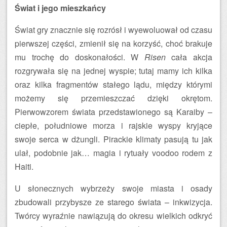
Świat i jego mieszkańcy
Świat gry znacznie się rozrósł i wyewoluował od czasu
pierwszej części, zmienił się na korzyść, choć brakuje
mu trochę do doskonałości. W
Risen
cała akcja
rozgrywała się na jednej wyspie; tutaj mamy ich kilka
oraz kilka fragmentów stałego lądu, między którymi
możemy się przemieszczać dzięki okrętom.
Pierwowzorem świata przedstawionego są Karaiby –
ciepłe, południowe morza i rajskie wyspy kryjące
swoje serca w dżungli. Pirackie klimaty pasują tu jak
ulał, podobnie jak… magia i rytuały voodoo rodem z
Haiti.
U słonecznych wybrzeży swoje miasta i osady
zbudowali przybysze ze starego świata – inkwizycja.
Twórcy wyraźnie nawiązują do okresu wielkich odkryć