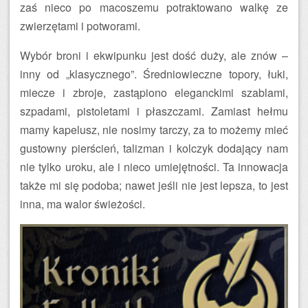
zaś nieco po macoszemu potraktowano walkę ze
zwierzętami i potworami.
Wybór broni i ekwipunku jest dość duży, ale znów –
inny od „klasycznego”. Średniowieczne topory, łuki,
miecze i zbroje, zastąpiono eleganckimi szablami,
szpadami, pistoletami i płaszczami. Zamiast hełmu
mamy kapelusz, nie nosimy tarczy, za to możemy mieć
gustowny pierścień, talizman i kolczyk dodający nam
nie tylko uroku, ale i nieco umiejętności. Ta innowacja
także mi się podoba; nawet jeśli nie jest lepsza, to jest
inna, ma walor świeżości.