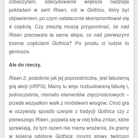
zobaczyłam, zdecydowanie większe nadzieje
pokładam w serii
Risen
, niż w
Gothicu
, który był
objawieniem, po czym ostatecznie skompromitował się
4 częścią. Czy zresztą muszę przypominać, że nad
Risen
pracowała ta sama ekipa, co nad pierwszymi
trzema częściami
Gothica
? Po prostu ci ludzie to
geniusze.
Ale do rzeczy.
Risen 2
, podobnie jak jej poprzedniczka, jest fabularną
grą akcji (cRPG). Mamy tu więc rozbudowaną fabułę i,
jednocześnie, niemało elementów zręcznościowych –
przede wszystkim walk z mnóstwem wrogów. Choć gra
w oczywisty sposób czerpie z tradycji
Gothica
czy z
pierwszego
Risen
, pojawia się w niej kilka zmian, które
sprawiają, że tym razem nie mamy wrażenia, że gramy
w kolejną odsłonę
Gothica
; innymi słowy, twórcom