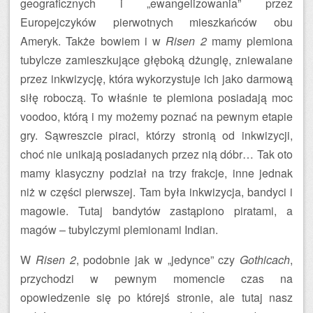
geograficznych i „ewangelizowania” przez
Europejczyków pierwotnych mieszkańców obu
Ameryk. Także bowiem i w
Risen 2
mamy plemiona
tubylcze zamieszkujące głęboką dżunglę, zniewalane
przez inkwizycję, która wykorzystuje ich jako darmową
siłę roboczą. To właśnie te plemiona posiadają moc
voodoo, którą i my możemy poznać na pewnym etapie
gry. Sąwreszcie piraci, którzy stronią od inkwizycji,
choć nie unikają posiadanych przez nią dóbr… Tak oto
mamy klasyczny podział na trzy frakcje, inne jednak
niż w części pierwszej. Tam była inkwizycja, bandyci i
magowie. Tutaj bandytów zastąpiono piratami, a
magów – tubylczymi plemionami Indian.
W
Risen 2
, podobnie jak w „jedynce” czy
Gothicach
,
przychodzi w pewnym momencie czas na
opowiedzenie się po którejś stronie, ale tutaj nasz