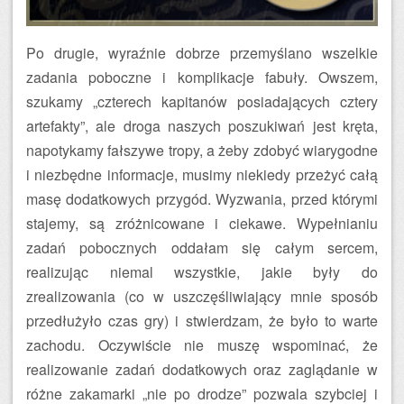
Po drugie, wyraźnie dobrze przemyślano wszelkie
zadania poboczne i komplikacje fabuły. Owszem,
szukamy „czterech kapitanów posiadających cztery
artefakty”, ale droga naszych poszukiwań jest kręta,
napotykamy fałszywe tropy, a żeby zdobyć wiarygodne
i niezbędne informacje, musimy niekiedy przeżyć całą
masę dodatkowych przygód. Wyzwania, przed którymi
stajemy, są zróżnicowane i ciekawe. Wypełnianiu
zadań pobocznych oddałam się całym sercem,
realizując niemal wszystkie, jakie były do
zrealizowania (co w uszczęśliwiający mnie sposób
przedłużyło czas gry) i stwierdzam, że było to warte
zachodu. Oczywiście nie muszę wspominać, że
realizowanie zadań dodatkowych oraz zaglądanie w
różne zakamarki „nie po drodze” pozwala szybciej i