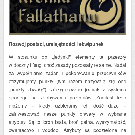
Rozwój postaci, umiejętności i ekwipunek
W stosunku do „jedynki” elementy te przeszły
widoczny lifting, choć zasady pozostały te same. Nadal
za wypełnianie zadań i pokonywanie przeciwników
otrzymujemy punkty (tym razem nazywają się one
„punkty chwały”), zrezygnowano jednak z systemu
opartego na zdobywaniu poziomów. Zamiast tego
możemy – kiedy uzbieramy ich dość dużo –
zainwestować nasze punkty chwały w wybrane
atrybuty. Są to: broń biała, broń palna, wytrzymałość,
cwaniactwo i voodoo. Atrybuty są podzielone na