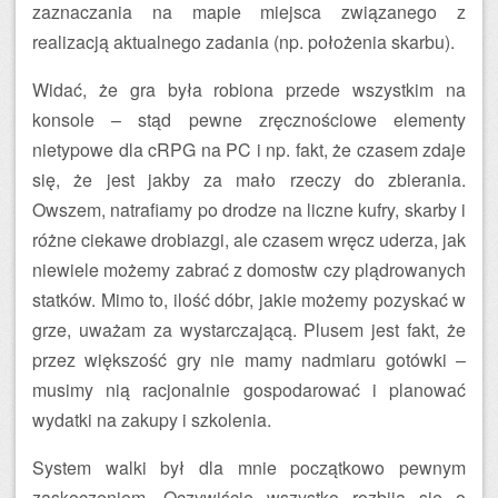
zaznaczania na mapie miejsca związanego z
realizacją aktualnego zadania (np. położenia skarbu).
Widać, że gra była robiona przede wszystkim na
konsole – stąd pewne zręcznościowe elementy
nietypowe dla cRPG na PC i np. fakt, że czasem zdaje
się, że jest jakby za mało rzeczy do zbierania.
Owszem, natrafiamy po drodze na liczne kufry, skarby i
różne ciekawe drobiazgi, ale czasem wręcz uderza, jak
niewiele możemy zabrać z domostw czy plądrowanych
statków. Mimo to, ilość dóbr, jakie możemy pozyskać w
grze, uważam za wystarczającą. Plusem jest fakt, że
przez większość gry nie mamy nadmiaru gotówki –
musimy nią racjonalnie gospodarować i planować
wydatki na zakupy i szkolenia.
System walki był dla mnie początkowo pewnym
zaskoczeniem. Oczywiście wszystko rozbija się o