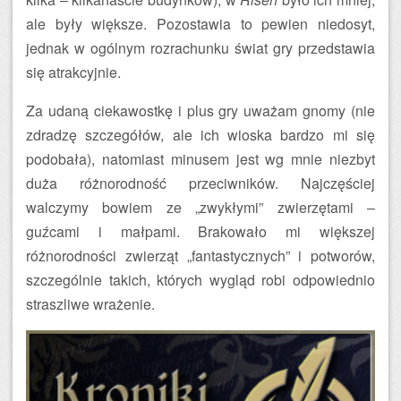
ale były większe. Pozostawia to pewien niedosyt,
jednak w ogólnym rozrachunku świat gry przedstawia
się atrakcyjnie.
Za udaną ciekawostkę i plus gry uważam gnomy (nie
zdradzę szczegółów, ale ich wioska bardzo mi się
podobała), natomiast minusem jest wg mnie niezbyt
duża różnorodność przeciwników. Najczęściej
walczymy bowiem ze „zwykłymi” zwierzętami –
guźcami i małpami. Brakowało mi większej
różnorodności zwierząt „fantastycznych” i potworów,
szczególnie takich, których wygląd robi odpowiednio
straszliwe wrażenie.