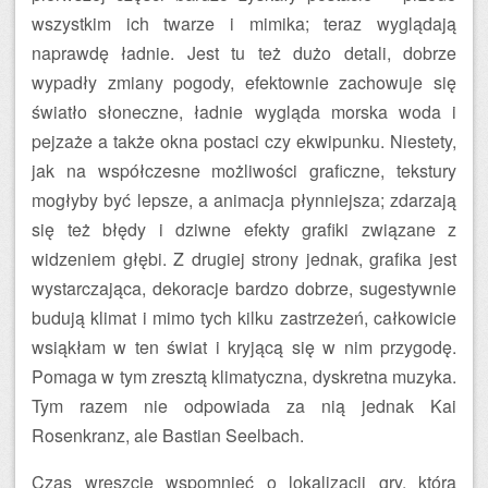
wszystkim ich twarze i mimika; teraz wyglądają
naprawdę ładnie. Jest tu też dużo detali, dobrze
wypadły zmiany pogody, efektownie zachowuje się
światło słoneczne, ładnie wygląda morska woda i
pejzaże a także okna postaci czy ekwipunku. Niestety,
jak na współczesne możliwości graficzne, tekstury
mogłyby być lepsze, a animacja płynniejsza; zdarzają
się też błędy i dziwne efekty grafiki związane z
widzeniem głębi. Z drugiej strony jednak, grafika jest
wystarczająca, dekoracje bardzo dobrze, sugestywnie
budują klimat i mimo tych kilku zastrzeżeń, całkowicie
wsiąkłam w ten świat i kryjącą się w nim przygodę.
Pomaga w tym zresztą klimatyczna, dyskretna muzyka.
Tym razem nie odpowiada za nią jednak Kai
Rosenkranz, ale Bastian Seelbach.
Czas wreszcie wspomnieć o lokalizacji gry, która