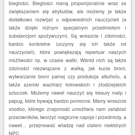
biegłości. Biegłości rosną proporcjonalnie wraz ze
zwiększaniem się atrybutów, ale możemy je także
dodatkowo rozwijać u odpowiednich nauczycieli (a
także dzięki różnym specjalnym przedmiotom i
substancjom spożywczym). Są wreszcie i zdolności,
bardzo konkretne (uczymy się ich także od
nauczycieli), które powiększają repertuar naszych
możliwości np. w czasie walki. Wśród nich są także
zdolności niezwiązane z walką, jak kucie broni,
wytwarzanie broni palnej czy produkcja alkoholu, a
także szeroki wachlarz łotrowskich i złodziejskich
sztuczek. Możemy nawet nauczyć się tresury małp i
papug, które bywają bardzo pomocne. Mamy wreszcie
voodoo, którego znajomość umożliwia nam osłabiać
przeciwników, tworzyć magiczne napoje i przedmioty, a
nawet… przejmować władzę nad ciałem niektórych
NPC.