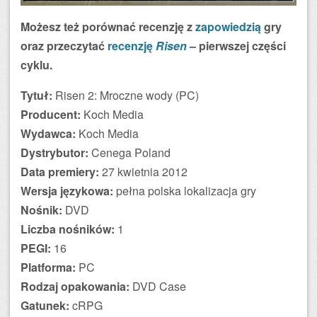
Możesz też porównać recenzję z
zapowiedzią
gry
oraz przeczytać
recenzję
Risen
– pierwszej części
cyklu.
Tytuł:
Risen 2: Mroczne wody (PC)
Producent:
Koch Media
Wydawca:
Koch Media
Dystrybutor:
Cenega Poland
Data premiery:
27 kwietnia 2012
Wersja językowa:
pełna polska lokalizacja gry
Nośnik:
DVD
Liczba nośników:
1
PEGI:
16
Platforma:
PC
Rodzaj opakowania:
DVD Case
Gatunek:
cRPG