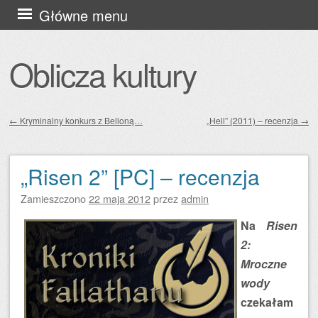
Przejdź
Główne menu
do
treści
Oblicza kultury
←
Kryminalny konkurs z Belloną…
„Hell” (2011) – recenzja
→
Zobacz wpisy
„Risen 2” [PC] – recenzja
Zamieszczono
22 maja 2012
przez
admin
Na
Risen
2:
Mroczne
wody
czekałam