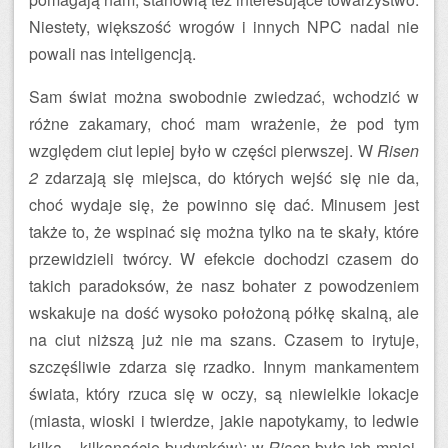
Niestety, większość wrogów i innych NPC nadal nie
powali nas inteligencją.
Sam świat można swobodnie zwiedzać, wchodzić w
różne zakamary, choć mam wrażenie, że pod tym
względem ciut lepiej było w części pierwszej. W
Risen
2
zdarzają się miejsca, do których wejść się nie da,
choć wydaje się, że powinno się dać. Minusem jest
także to, że wspinać się można tylko na te skały, które
przewidzieli twórcy. W efekcie dochodzi czasem do
takich paradoksów, że nasz bohater z powodzeniem
wskakuje na dość wysoko położoną półkę skalną, ale
na ciut niższą już nie ma szans. Czasem to irytuje,
szczęśliwie zdarza się rzadko. Innym mankamentem
świata, który rzuca się w oczy, są niewielkie lokacje
(miasta, wioski i twierdze, jakie napotykamy, to ledwie
kilka – kilkanaście budynków); w
Risen
było ich mniej,