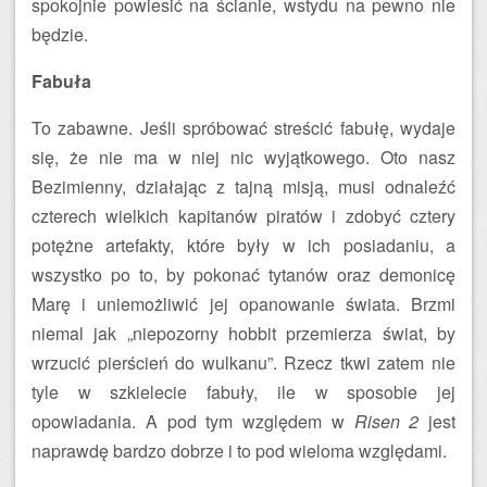
spokojnie powiesić na ścianie, wstydu na pewno nie
będzie.
Fabuła
To zabawne. Jeśli spróbować streścić fabułę, wydaje
się, że nie ma w niej nic wyjątkowego. Oto nasz
Bezimienny, działając z tajną misją, musi odnaleźć
czterech wielkich kapitanów piratów i zdobyć cztery
potężne artefakty, które były w ich posiadaniu, a
wszystko po to, by pokonać tytanów oraz demonicę
Marę i uniemożliwić jej opanowanie świata. Brzmi
niemal jak „niepozorny hobbit przemierza świat, by
wrzucić pierścień do wulkanu”. Rzecz tkwi zatem nie
tyle w szkielecie fabuły, ile w sposobie jej
opowiadania. A pod tym względem w
Risen 2
jest
naprawdę bardzo dobrze i to pod wieloma względami.