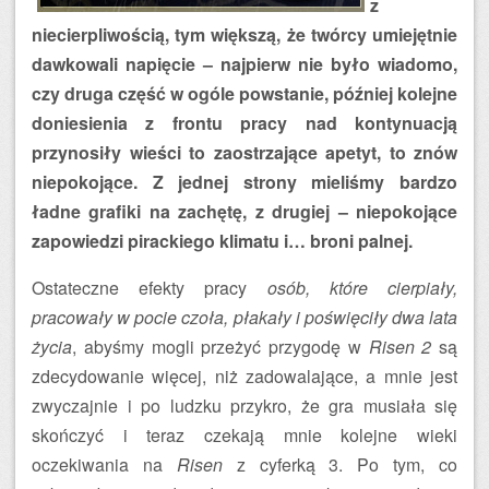
z
niecierpliwością, tym większą, że twórcy umiejętnie
dawkowali napięcie – najpierw nie było wiadomo,
czy druga część w ogóle powstanie, później kolejne
doniesienia z frontu pracy nad kontynuacją
przynosiły wieści to zaostrzające apetyt, to znów
niepokojące. Z jednej strony mieliśmy bardzo
ładne grafiki na zachętę, z drugiej – niepokojące
zapowiedzi pirackiego klimatu i… broni palnej.
Ostateczne efekty pracy
osób, które cierpiały,
pracowały w pocie czoła, płakały i poświęciły dwa lata
życia
, abyśmy mogli przeżyć przygodę w
Risen 2
są
zdecydowanie więcej, niż zadowalające, a mnie jest
zwyczajnie i po ludzku przykro, że gra musiała się
skończyć i teraz czekają mnie kolejne wieki
oczekiwania na
Risen
z cyferką 3. Po tym, co