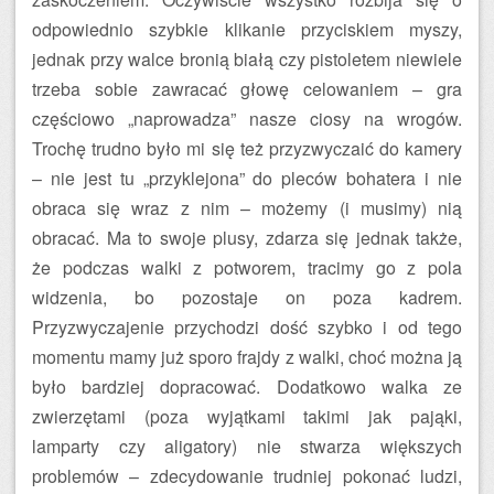
odpowiednio szybkie klikanie przyciskiem myszy,
jednak przy walce bronią białą czy pistoletem niewiele
trzeba sobie zawracać głowę celowaniem – gra
częściowo „naprowadza” nasze ciosy na wrogów.
Trochę trudno było mi się też przyzwyczaić do kamery
– nie jest tu „przyklejona” do pleców bohatera i nie
obraca się wraz z nim – możemy (i musimy) nią
obracać. Ma to swoje plusy, zdarza się jednak także,
że podczas walki z potworem, tracimy go z pola
widzenia, bo pozostaje on poza kadrem.
Przyzwyczajenie przychodzi dość szybko i od tego
momentu mamy już sporo frajdy z walki, choć można ją
było bardziej dopracować. Dodatkowo walka ze
zwierzętami (poza wyjątkami takimi jak pająki,
lamparty czy aligatory) nie stwarza większych
problemów – zdecydowanie trudniej pokonać ludzi,