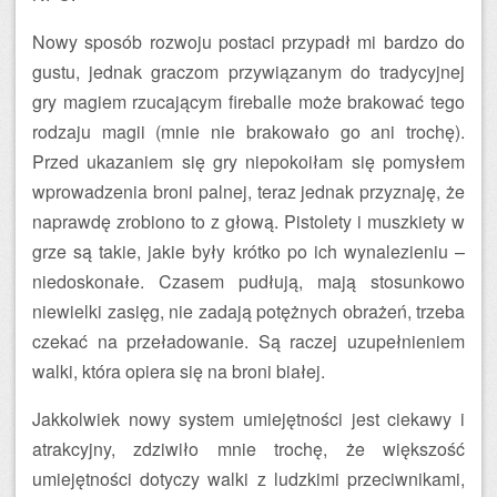
Nowy sposób rozwoju postaci przypadł mi bardzo do
gustu, jednak graczom przywiązanym do tradycyjnej
gry magiem rzucającym fireballe może brakować tego
rodzaju magii (mnie nie brakowało go ani trochę).
Przed ukazaniem się gry niepokoiłam się pomysłem
wprowadzenia broni palnej, teraz jednak przyznaję, że
naprawdę zrobiono to z głową. Pistolety i muszkiety w
grze są takie, jakie były krótko po ich wynalezieniu –
niedoskonałe. Czasem pudłują, mają stosunkowo
niewielki zasięg, nie zadają potężnych obrażeń, trzeba
czekać na przeładowanie. Są raczej uzupełnieniem
walki, która opiera się na broni białej.
Jakkolwiek nowy system umiejętności jest ciekawy i
atrakcyjny, zdziwiło mnie trochę, że większość
umiejętności dotyczy walki z ludzkimi przeciwnikami,