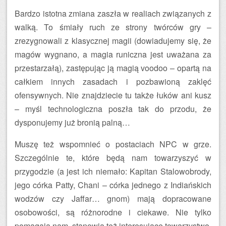
Bardzo istotna zmiana zaszła w realiach związanych z
walką. To śmiały ruch ze strony twórców gry –
zrezygnowali z klasycznej magii (dowiadujemy się, że
magów wygnano, a magia runiczna jest uważana za
przestarzałą), zastępując ją magią voodoo – opartą na
całkiem innych zasadach i pozbawioną zaklęć
ofensywnych. Nie znajdziecie tu także łuków ani kusz
– myśl technologiczna poszła tak do przodu, że
dysponujemy już bronią palną…
Muszę też wspomnieć o postaciach NPC w grze.
Szczególnie te, które będą nam towarzyszyć w
przygodzie (a jest ich niemało: Kapitan Stalowobrody,
jego córka Patty, Chani – córka jednego z Indiańskich
wodzów czy Jaffar… gnom) mają dopracowane
osobowości, są różnorodne i ciekawe. Nie tylko
pomagają nam, stanowią też interesujące towarzystwo.