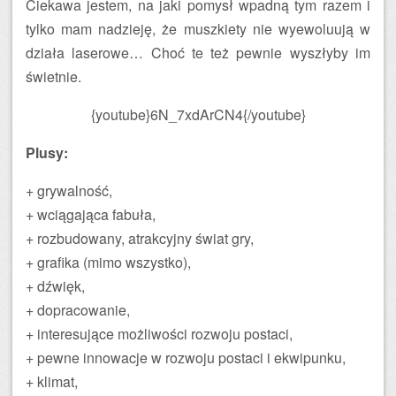
Ciekawa jestem, na jaki pomysł wpadną tym razem i
tylko mam nadzieję, że muszkiety nie wyewoluują w
działa laserowe… Choć te też pewnie wyszłyby im
świetnie.
{youtube}6N_7xdArCN4{/youtube}
Plusy:
+ grywalność,
+ wciągająca fabuła,
+ rozbudowany, atrakcyjny świat gry,
+ grafika (mimo wszystko),
+ dźwięk,
+ dopracowanie,
+ interesujące możliwości rozwoju postaci,
+ pewne innowacje w rozwoju postaci i ekwipunku,
+ klimat,