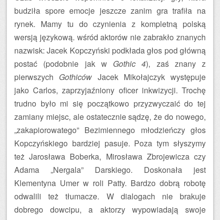
budziła spore emocje jeszcze zanim gra trafiła na
rynek. Mamy tu do czynienia z kompletną polską
wersją językową. wśród aktorów nie zabrakło znanych
nazwisk: Jacek Kopczyński podkłada głos pod główną
postać (podobnie jak w
Gothic 4
), zaś znany z
pierwszych
Gothiców
Jacek Mikołajczyk występuje
jako Carlos, zaprzyjaźniony oficer inkwizycji. Trochę
trudno było mi się początkowo przyzwyczaić do tej
zamiany miejsc, ale ostatecznie sądzę, że do nowego,
„zakapiorowatego” Bezimiennego młodzieńczy głos
Kopczyńskiego bardziej pasuje. Poza tym słyszymy
też Jarosława Boberka, Mirosława Zbrojewicza czy
Adama „Nergala” Darskiego. Doskonała jest
Klementyna Umer w roli Patty. Bardzo dobrą robotę
odwalili też tłumacze. W dialogach nie brakuje
dobrego dowcipu, a aktorzy wypowiadają swoje