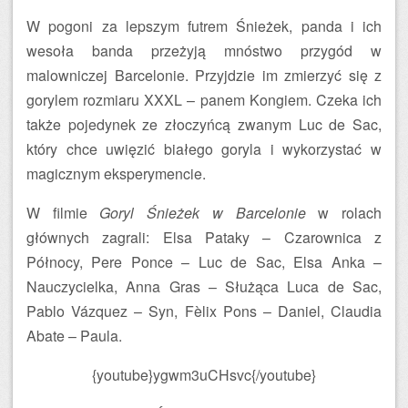
W pogoni za lepszym futrem Śnieżek, panda i ich
wesoła banda przeżyją mnóstwo przygód w
malowniczej Barcelonie. Przyjdzie im zmierzyć się z
gorylem rozmiaru XXXL – panem Kongiem. Czeka ich
także pojedynek ze złoczyńcą zwanym Luc de Sac,
który chce uwięzić białego goryla i wykorzystać w
magicznym eksperymencie.
W filmie
Goryl Śnieżek w Barcelonie
w rolach
głównych zagrali: Elsa Pataky – Czarownica z
Północy, Pere Ponce – Luc de Sac, Elsa Anka –
Nauczycielka, Anna Gras – Służąca Luca de Sac,
Pablo Vázquez – Syn, Fèlix Pons – Daniel, Claudia
Abate – Paula.
{youtube}ygwm3uCHsvc{/youtube}