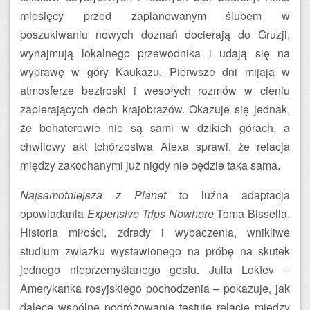
miesięcy przed zaplanowanym ślubem w
poszukiwaniu nowych doznań docierają do Gruzji,
wynajmują lokalnego przewodnika i udają się na
wyprawę w góry Kaukazu. Pierwsze dni mijają w
atmosferze beztroski i wesołych rozmów w cieniu
zapierających dech krajobrazów. Okazuje się jednak,
że bohaterowie nie są sami w dzikich górach, a
chwilowy akt tchórzostwa Alexa sprawi, że relacja
między zakochanymi już nigdy nie będzie taka sama.
Najsamotniejsza z Planet
to luźna adaptacja
opowiadania
Expensive Trips Nowhere
Toma Bissella.
Historia miłości, zdrady i wybaczenia, wnikliwe
studium związku wystawionego na próbę na skutek
jednego nieprzemyślanego gestu. Julia Loktev –
Amerykanka rosyjskiego pochodzenia – pokazuje, jak
dalece wspólne podróżowanie testuje relacje między