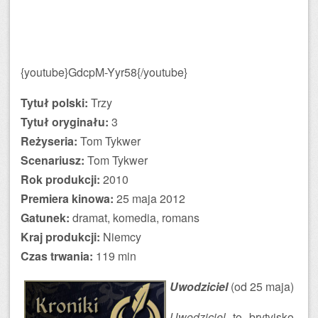
{youtube}GdcpM-Yyr58{/youtube}
Tytuł polski:
Trzy
Tytuł oryginału:
3
Reżyseria:
Tom Tykwer
Scenariusz:
Tom Tykwer
Rok produkcji:
2010
Premiera kinowa:
25 maja 2012
Gatunek:
dramat, komedia, romans
Kraj produkcji:
Niemcy
Czas trwania:
119 min
Uwodziciel
(od 25 maja)
Uwodziciel
to brytyjsko-