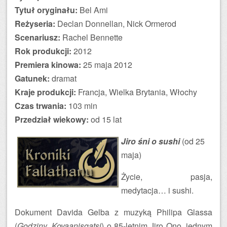
Tytuł oryginału:
Bel Ami
Reżyseria:
Declan Donnellan, Nick Ormerod
Scenariusz:
Rachel Bennette
Rok produkcji:
2012
Premiera kinowa:
25 maja 2012
Gatunek:
dramat
Kraje produkcji:
Francja, Wielka Brytania, Włochy
Czas trwania:
103 min
Przedział wiekowy:
od 15 lat
Jiro śni o sushi
(od 25
maja)
Życie, pasja,
medytacja… i sushi.
Dokument Davida Gelba z muzyką Philipa Glassa
(
Godziny
,
Koyaanisqatsi
) o 85-letnim Jiro Ono, jednym