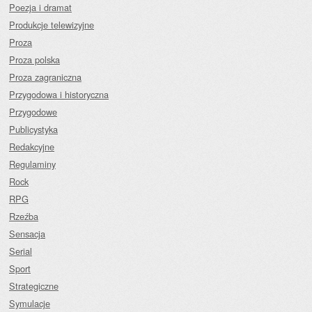
Poezja i dramat
Produkcje telewizyjne
Proza
Proza polska
Proza zagraniczna
Przygodowa i historyczna
Przygodowe
Publicystyka
Redakcyjne
Regulaminy
Rock
RPG
Rzeźba
Sensacja
Serial
Sport
Strategiczne
Symulacje