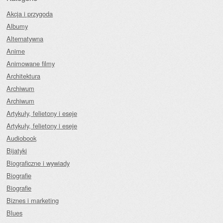
Akcja i przygoda
Albumy
Alternatywna
Anime
Animowane filmy
Architektura
Archiwum
Archiwum
Artykuły, felietony i eseje
Artykuły, felietony i eseje
Audiobook
Bijatyki
Biograficzne i wywiady
Biografie
Biografie
Biznes i marketing
Blues