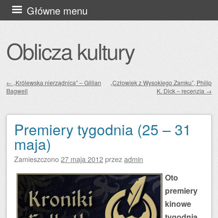
Przejdź
Główne menu
do
treści
Oblicza kultury
←
„Królewska nierządnica” – Gillian
„Człowiek z Wysokiego Zamku”, Philip
Bagwell
K. Dick – recenzja
→
Zobacz wpisy
Premiery tygodnia (25 – 31
maja)
Zamieszczono
27 maja 2012
przez
admin
Oto
premiery
kinowe
tygodnia.