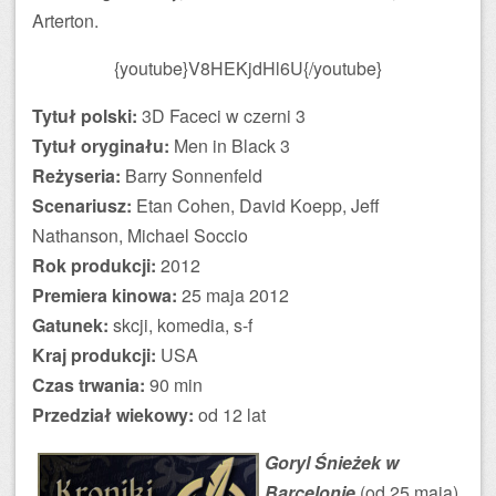
Arterton.
{youtube}V8HEKjdHl6U{/youtube}
Tytuł polski:
3D Faceci w czerni 3
Tytuł oryginału:
Men in Black 3
Reżyseria:
Barry Sonnenfeld
Scenariusz:
Etan Cohen, David Koepp, Jeff
Nathanson, Michael Soccio
Rok produkcji:
2012
Premiera kinowa:
25 maja 2012
Gatunek:
skcji, komedia, s-f
Kraj produkcji:
USA
Czas trwania:
90 min
Przedział wiekowy:
od 12 lat
Goryl Śnieżek w
Barcelonie
(od 25 maja)