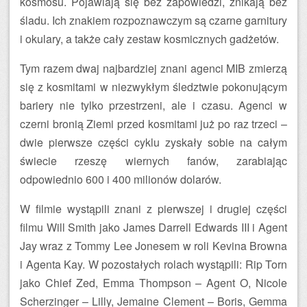
kosmosu. Pojawiają się bez zapowiedzi, znikają bez
śladu. Ich znakiem rozpoznawczym są czarne garnitury
i okulary, a także cały zestaw kosmicznych gadżetów.
Tym razem dwaj najbardziej znani agenci MIB zmierzą
się z kosmitami w niezwykłym śledztwie pokonującym
bariery nie tylko przestrzeni, ale i czasu. Agenci w
czerni bronią Ziemi przed kosmitami już po raz trzeci –
dwie pierwsze części cyklu zyskały sobie na całym
świecie rzeszę wiernych fanów, zarabiając
odpowiednio 600 i 400 milionów dolarów.
W filmie wystąpili znani z pierwszej i drugiej części
filmu Will Smith jako James Darrell Edwards III i Agent
Jay wraz z Tommy Lee Jonesem w roli Kevina Browna
i Agenta Kay. W pozostałych rolach wystąpili: Rip Torn
jako Chief Zed, Emma Thompson – Agent O, Nicole
Scherzinger – Lilly, Jemaine Clement – Boris, Gemma