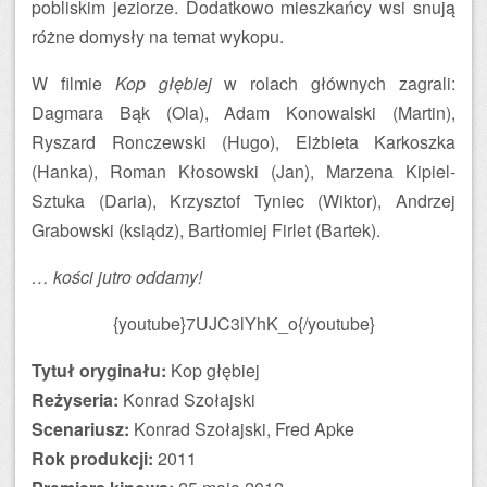
pobliskim jeziorze. Dodatkowo mieszkańcy wsi snują
różne domysły na temat wykopu.
W filmie
Kop głębiej
w rolach głównych zagrali:
Dagmara Bąk (Ola), Adam Konowalski (Martin),
Ryszard Ronczewski (Hugo), Elżbieta Karkoszka
(Hanka), Roman Kłosowski (Jan), Marzena Kipiel-
Sztuka (Daria), Krzysztof Tyniec (Wiktor), Andrzej
Grabowski (ksiądz), Bartłomiej Firlet (Bartek).
… kości jutro oddamy!
{youtube}7UJC3lYhK_o{/youtube}
Tytuł oryginału:
Kop głębiej
Reżyseria:
Konrad Szołajski
Scenariusz:
Konrad Szołajski, Fred Apke
Rok produkcji:
2011