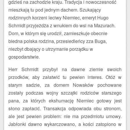
gdzieś na zachodzie kraju. Tradycja i nowoczesność
mieszkają tu pod jednym dachem. Szukający
rodzinnych korzeni leciwy Niemiec, emeryt Hugo
Schmidt przyjeżdża z wnukiem do wsi na Mazurach.
Dom, w którym się urodził, zamieszkuje obecnie
biedna polska rodzina, przesiedleńcy zza Buga,
niezbyt dbający o utrzymanie porządku w
gospodarstwie.
Herr Schmidt przybył na dawne ziemie swoich
przodków, aby załatwić tu pewien interes. Otóż w
starym sadzie, za domem Nowaków pochowane
zostały podczas wojny szczątki rodziców starszego
pana, za których ekshumację Niemiec gotowy jest
słono zapłacić. Transakcja odpowiada obu stronom,
ale jest pewien problem: nie ma przedmiotu umowy.
Jabłonki dawno wykarczowano, a kości zatopiono w