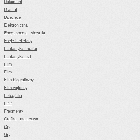
Dokument
Dramat
Dziecięce
Elektroniczna
Encyklopedie i słowniki
Eseje i felietony
Fantastyka i horror
Fantastyka i s-f
Film
Film
Film biograficzny
Film wojenny
Fotografia
FPP
Fragmenty
Grafika i malarstwo
Gry
Gry