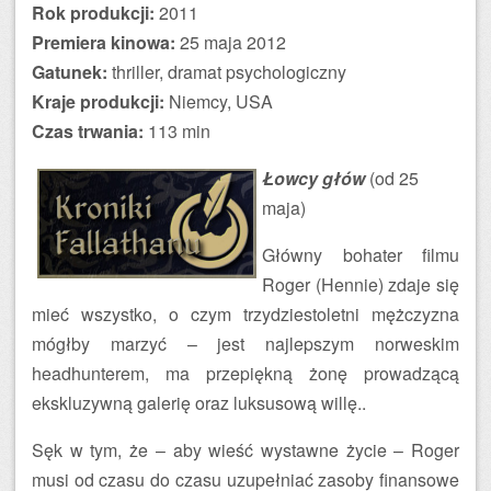
Rok produkcji:
2011
Premiera kinowa:
25 maja 2012
Gatunek:
thriller, dramat psychologiczny
Kraje produkcji:
Niemcy, USA
Czas trwania:
113 min
Łowcy głów
(od 25
maja)
Główny bohater filmu
Roger (Hennie) zdaje się
mieć wszystko, o czym trzydziestoletni mężczyzna
mógłby marzyć – jest najlepszym norweskim
headhunterem, ma przepiękną żonę prowadzącą
ekskluzywną galerię oraz luksusową willę..
Sęk w tym, że – aby wieść wystawne życie – Roger
musi od czasu do czasu uzupełniać zasoby finansowe