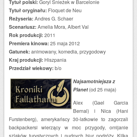
Tytuł polski:
Goryl Śnieżek w Barcelonie
Tytuł oryginału:
Floquet de Neu
Reżyseria:
Andres G. Schaer
Scenariusz:
Amelia Mora, Albert Val
Rok produkcji:
2011
Premiera kinowa:
25 maja 2012
Gatunek:
animowany, komedia, przygodowy
Kraj produkcji:
Hiszpania
Przedział wiekowy:
b/o
Najsamotniejsza z
Planet
(od 25 maja)
Alex (Gael Garcia
Bernal) i Nica (Hani
Furstenberg), amerykańscy 30-latkowie to zagorzali
backpackersi wierzący w moc przygody, omijanie
szlaków turystycznych i nudnych biur podróży. Kilka