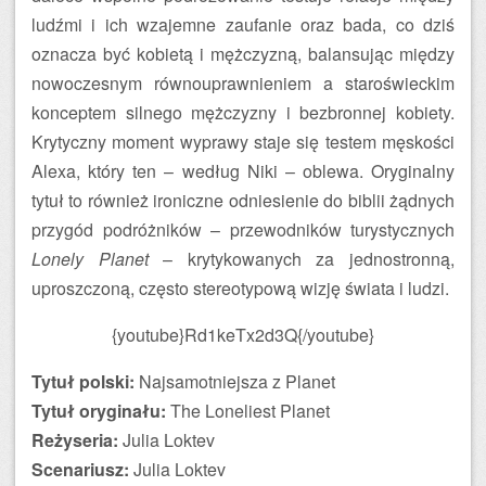
ludźmi i ich wzajemne zaufanie oraz bada, co dziś
oznacza być kobietą i mężczyzną, balansując między
nowoczesnym równouprawnieniem a staroświeckim
konceptem silnego mężczyzny i bezbronnej kobiety.
Krytyczny moment wyprawy staje się testem męskości
Alexa, który ten – według Niki – oblewa. Oryginalny
tytuł to również ironiczne odniesienie do biblii żądnych
przygód podróżników – przewodników turystycznych
Lonely Planet
– krytykowanych za jednostronną,
uproszczoną, często stereotypową wizję świata i ludzi.
{youtube}Rd1keTx2d3Q{/youtube}
Tytuł polski:
Najsamotniejsza z Planet
Tytuł oryginału:
The Loneliest Planet
Reżyseria:
Julia Loktev
Scenariusz:
Julia Loktev