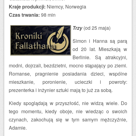
Kraje produkcji:
Niemcy, Norwegia
Czas trwania:
98 min
Trzy
(od 25 maja)
Simon i Hanna są parą
od 20 lat. Mieszkają w
Berlinie. Są atrakcyjni,
modni, dojrzali, bezdzietni, mocno stąpający po ziemi.
Romanse, pragnienie posiadania dzieci, wspólne
mieszkanie, poronienie, ucieczki i powroty:
prezenterka i inżynier sztuki mają to już za sobą.
Kiedy spoglądają w przyszłość, nie widzą wiele. Do
tego momentu, kiedy oboje, nie wiedząc o swoich
czynach, zakochują się w tym samym mężczyźnie,
Adamie.