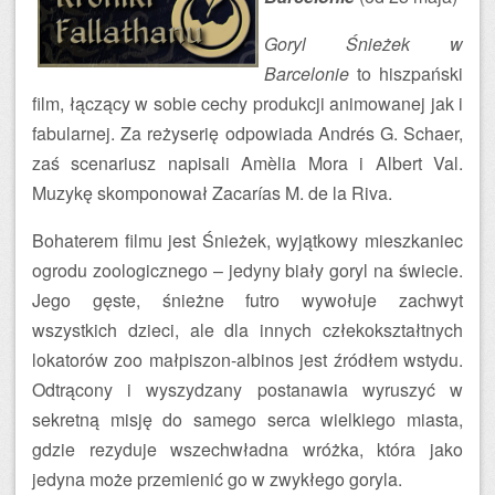
Goryl Śnieżek w
Barcelonie
to hiszpański
film, łączący w sobie cechy produkcji animowanej jak i
fabularnej. Za reżyserię odpowiada Andrés G. Schaer,
zaś scenariusz napisali Amèlia Mora i Albert Val.
Muzykę skomponował Zacarías M. de la Riva.
Bohaterem filmu jest Śnieżek, wyjątkowy mieszkaniec
ogrodu zoologicznego – jedyny biały goryl na świecie.
Jego gęste, śnieżne futro wywołuje zachwyt
wszystkich dzieci, ale dla innych człekokształtnych
lokatorów zoo małpiszon-albinos jest źródłem wstydu.
Odtrącony i wyszydzany postanawia wyruszyć w
sekretną misję do samego serca wielkiego miasta,
gdzie rezyduje wszechwładna wróżka, która jako
jedyna może przemienić go w zwykłego goryla.