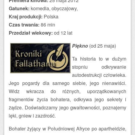
Premiera kinowa:
25 maja 2012
Gatunek:
komedia, obyczajowy,
Kraj produkcji:
Polska
Czas trwania:
86 min
Przedział wiekowy:
od 12 lat
Piękno
(od 25 maja)
Ta historia to w dużym
stopniu odkrywanie
autodestrukcji człowieka.
Jego pogardy dla samego siebie, jego nienawiści.
Widz wkracza do różnych, uporządkowanych
fragmentów życia bohatera, odkrywa jego sekrety i
żądze. Doświadczamy jego gwałtowności, poznajemy
lęki, gniew i zazdrość.
Bohater żyjący w Południowej Afryce po apartheidzie,