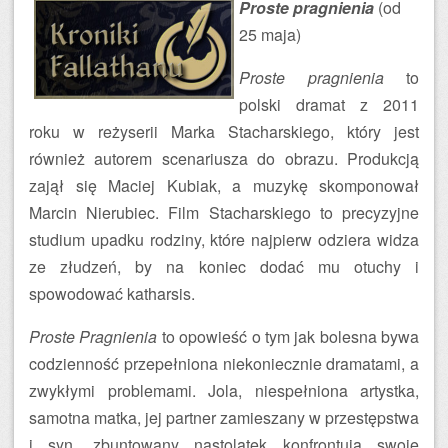
Proste pragnienia
(od
25 maja)
Proste pragnienia
to
polski dramat z 2011
roku w reżyserii Marka Stacharskiego, który jest
również autorem scenariusza do obrazu. Produkcją
zajął się Maciej Kubiak, a muzykę skomponował
Marcin Nierubiec. Film Stacharskiego to precyzyjne
studium upadku rodziny, które najpierw odziera widza
ze złudzeń, by na koniec dodać mu otuchy i
spowodować katharsis.
Proste Pragnienia
to opowieść o tym jak bolesna bywa
codzienność przepełniona niekoniecznie dramatami, a
zwykłymi problemami. Jola, niespełniona artystka,
samotna matka, jej partner zamieszany w przestępstwa
i syn, zbuntowany nastolatek konfrontują swoje