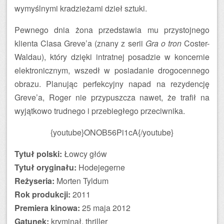
wymyślnymi kradzieżami dzieł sztuki.
Pewnego dnia żona przedstawia mu przystojnego
klienta Clasa Greve’a (znany z serii
Gra o tron
Coster-
Waldau), który dzięki intratnej posadzie w koncernie
elektronicznym, wszedł w posiadanie drogocennego
obrazu. Planując perfekcyjny napad na rezydencję
Greve’a, Roger nie przypuszcza nawet, że trafił na
wyjątkowo trudnego i przebiegłego przeciwnika.
{youtube}ONOB56Pi1cA{/youtube}
Tytuł polski:
Łowcy głów
Tytuł oryginału:
Hodejegerne
Reżyseria:
Morten Tyldum
Rok produkcji:
2011
Premiera kinowa:
25 maja 2012
Gatunek:
kryminał, thriller