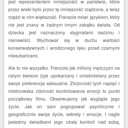
jest reprezentantem mniejszości w państwie, które
przez wieki było przez tę mniejszość rządzone, a teraz
rządzi w nim większość. Fransois mówi językiem, który
nie jest znany w żadnym innym zakątku świata. Od
dziecka jest naznaczony stygmatami rasizmu i
nienawiści. Wychował się w duchu wartości
konserwatywnych i wrodzonego lęku przed czarnymi
mieszkańcami.
Ale to nie wszystko. Francois jak miliony mężczyzn na
całym świecie żyje upokarzany i onieśmielany przez
swoje preferencje seksualne. Złożoność tych napięć i
mistrzowska zdolność kontrolowania emocji to punkt
początkowy filmu. Obserwujemy jak wygląda jego
życie. Jak on sam pogrupował psychicznie i
geograficznie swoje życie, sekrety i emocje. I nagle
jesteśmy świadkami jego utraty kontroli nad sobą,