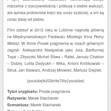
marzenia z rzeczywistością i próbują o siebie walczyć,
ale spirala problemów kręci się coraz szybciej, a oni są
coraz dalej od siebie.
Film zdobył w 2012 roku w Lublinie nagrodę główną
na Międzynarodowym Festiwalu Młodego Kina
Pełny
Metraż
. W filmie
Proste pragnienia
w rolach głównych
zagrali: Aleksandra Nieśpielak jako Jola, Bartłomiej
Topa – Zbyszek, Michał Śliwa – Rafał, Janusz Chabior
– Didżej, Lolita Dedyukh – Wika, Antoni Królikowski –
Struś, Jan Stawarz, Andrzej Mrowiec, Mariusz Drężek.
{youtube}k2G9z9s70ls{/youtube}
Tytuł oryginału:
Proste pragnienia
Reżyseria:
Marek Stacharski
Scenariusz:
Marek Stacharski