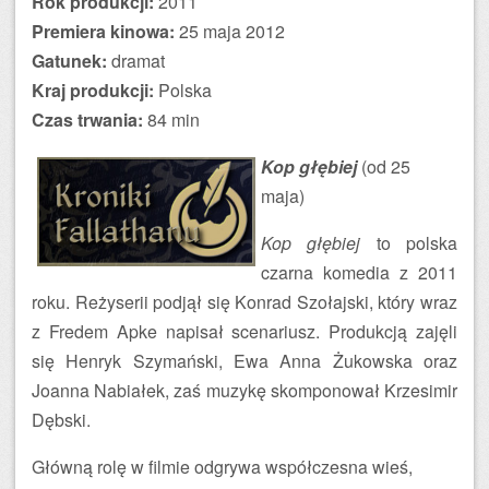
Rok produkcji:
2011
Premiera kinowa:
25 maja 2012
Gatunek:
dramat
Kraj produkcji:
Polska
Czas trwania:
84 min
Kop głębiej
(od 25
maja)
Kop głębiej
to polska
czarna komedia z 2011
roku. Reżyserii podjął się Konrad Szołajski, który wraz
z Fredem Apke napisał scenariusz. Produkcją zajęli
się Henryk Szymański, Ewa Anna Żukowska oraz
Joanna Nabiałek, zaś muzykę skomponował Krzesimir
Dębski.
Główną rolę w filmie odgrywa współczesna wieś,