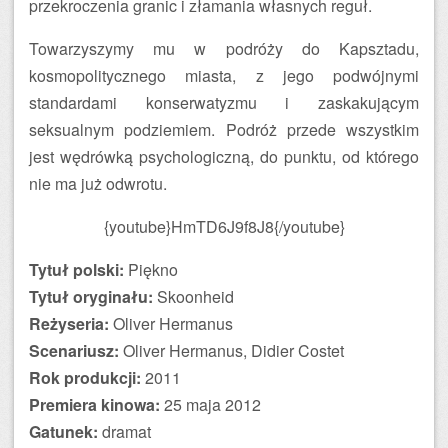
przekroczenia granic i złamania własnych reguł.
Towarzyszymy mu w podróży do Kapsztadu,
kosmopolitycznego miasta, z jego podwójnymi
standardami konserwatyzmu i zaskakującym
seksualnym podziemiem. Podróż przede wszystkim
jest wędrówką psychologiczną, do punktu, od którego
nie ma już odwrotu.
{youtube}HmTD6J9f8J8{/youtube}
Tytuł polski:
Piękno
Tytuł oryginału:
Skoonheid
Reżyseria:
Oliver Hermanus
Scenariusz:
Oliver Hermanus, Didier Costet
Rok produkcji:
2011
Premiera kinowa:
25 maja 2012
Gatunek:
dramat