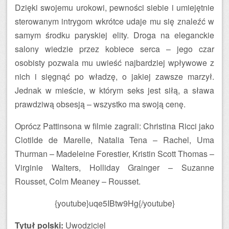
Dzięki swojemu urokowi, pewności siebie i umiejętnie
sterowanym intrygom wkrótce udaje mu się znaleźć w
samym środku paryskiej elity. Droga na eleganckie
salony wiedzie przez kobiece serca – jego czar
osobisty pozwala mu uwieść najbardziej wpływowe z
nich i sięgnąć po władzę, o jakiej zawsze marzył.
Jednak w mieście, w którym seks jest siłą, a sława
prawdziwą obsesją – wszystko ma swoją cenę.
Oprócz Pattinsona w filmie zagrali: Christina Ricci jako
Clotilde de Marelle, Natalia Tena – Rachel, Uma
Thurman – Madeleine Forestier, Kristin Scott Thomas –
Virginie Walters, Holliday Grainger – Suzanne
Rousset, Colm Meaney – Rousset.
{youtube}uqe5IBtw9Hg{/youtube}
Tytuł polski:
Uwodziciel