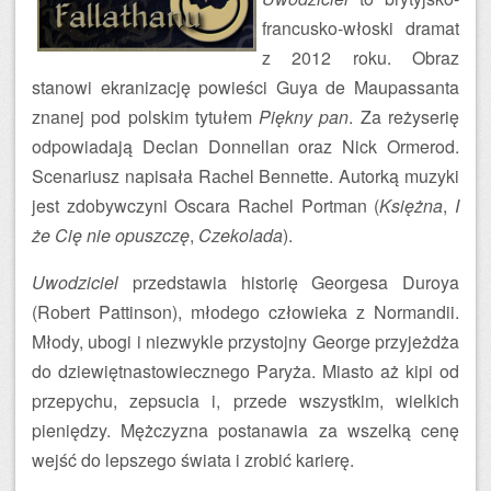
francusko-włoski dramat
z 2012 roku. Obraz
stanowi ekranizację powieści Guya de Maupassanta
znanej pod polskim tytułem
Piękny pan
. Za reżyserię
odpowiadają Declan Donnellan oraz Nick Ormerod.
Scenariusz napisała Rachel Bennette. Autorką muzyki
jest zdobywczyni Oscara Rachel Portman (
Księżna
,
I
że Cię nie opuszczę
,
Czekolada
).
Uwodziciel
przedstawia historię Georgesa Duroya
(Robert Pattinson), młodego człowieka z Normandii.
Młody, ubogi i niezwykle przystojny George przyjeżdża
do dziewiętnastowiecznego Paryża. Miasto aż kipi od
przepychu, zepsucia i, przede wszystkim, wielkich
pieniędzy. Mężczyzna postanawia za wszelką cenę
wejść do lepszego świata i zrobić karierę.