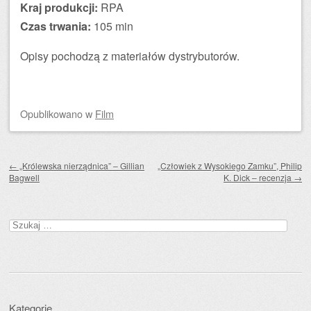
Kraj produkcji:
RPA
Czas trwania:
105 min
Opisy pochodzą z materiałów dystrybutorów.
Opublikowano
w
Film
Zobacz wpisy
←
„Królewska nierządnica” – Gillian
„Człowiek z Wysokiego Zamku”, Philip
Bagwell
K. Dick – recenzja
→
Szukaj:
Kategorie