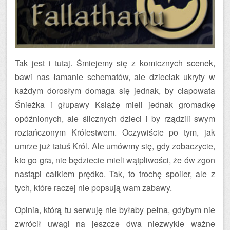
Tak jest i tutaj. Śmiejemy się z komicznych scenek,
bawi nas łamanie schematów, ale dzieciak ukryty w
każdym dorosłym domaga się jednak, by ciapowata
Śnieżka i głupawy Książę mieli jednak gromadkę
opóźnionych, ale ślicznych dzieci i by rządzili swym
roztańczonym Królestwem. Oczywiście po tym, jak
umrze już tatuś Król. Ale umówmy się, gdy zobaczycie,
kto go gra, nie będziecie mieli wątpliwości, że ów zgon
nastąpi całkiem prędko. Tak, to trochę spoiler, ale z
tych, które raczej nie popsują wam zabawy.
Opinia, którą tu serwuję nie byłaby pełna, gdybym nie
zwrócił uwagi na jeszcze dwa niezwykle ważne