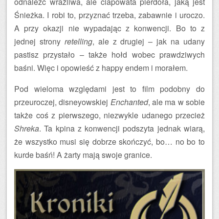
odnaleźć wrażliwa, ale ciapowata pierdoła, jaką jest
Śnieżka. I robi to, przyznać trzeba, zabawnie i uroczo.
A przy okazji nie wypadając z konwencji. Bo to z
jednej strony
retelling
, ale z drugiej – jak na udany
pastisz przystało – także hołd wobec prawdziwych
baśni. Więc i opowieść z happy endem i morałem.
Pod wieloma względami jest to film podobny do
przeuroczej, disneyowskiej
Enchanted
, ale ma w sobie
także coś z pierwszego, niezwykle udanego przecież
Shreka
. Ta kpina z konwencji podszyta jednak wiarą,
że wszystko musi się dobrze skończyć, bo… no bo to
kurde baśń! A żarty mają swoje granice.