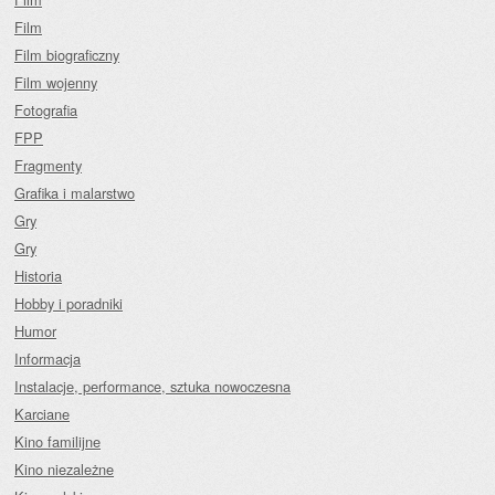
Film
Film biograficzny
Film wojenny
Fotografia
FPP
Fragmenty
Grafika i malarstwo
Gry
Gry
Historia
Hobby i poradniki
Humor
Informacja
Instalacje, performance, sztuka nowoczesna
Karciane
Kino familijne
Kino niezależne