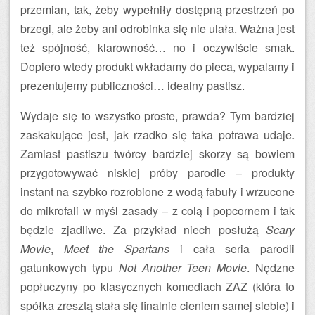
przemian, tak, żeby wypełniły dostępną przestrzeń po
brzegi, ale żeby ani odrobinka się nie ulała. Ważna jest
też spójność, klarowność… no i oczywiście smak.
Dopiero wtedy produkt wkładamy do pieca, wypalamy i
prezentujemy publiczności… idealny pastisz.
Wydaje się to wszystko proste, prawda? Tym bardziej
zaskakujące jest, jak rzadko się taka potrawa udaje.
Zamiast pastiszu twórcy bardziej skorzy są bowiem
przygotowywać niskiej próby parodie – produkty
instant na szybko rozrobione z wodą fabuły i wrzucone
do mikrofali w myśl zasady – z colą i popcornem i tak
będzie zjadliwe. Za przykład niech posłużą
Scary
Movie
,
Meet the Spartans
i cała seria parodii
gatunkowych typu
Not Another Teen Movie
. Nędzne
popłuczyny po klasycznych komediach ZAZ (która to
spółka zresztą stała się finalnie cieniem samej siebie) i