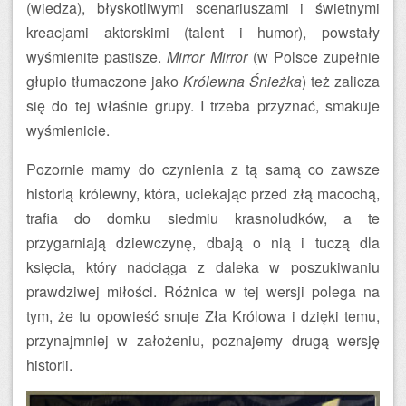
(wiedza), błyskotliwymi scenariuszami i świetnymi
kreacjami aktorskimi (talent i humor), powstały
wyśmienite pastisze.
Mirror Mirror
(w Polsce zupełnie
głupio tłumaczone jako
Królewna Śnieżka
) też zalicza
się do tej właśnie grupy. I trzeba przyznać, smakuje
wyśmienicie.
Pozornie mamy do czynienia z tą samą co zawsze
historią królewny, która, uciekając przed złą macochą,
trafia do domku siedmiu krasnoludków, a te
przygarniają dziewczynę, dbają o nią i tuczą dla
księcia, który nadciąga z daleka w poszukiwaniu
prawdziwej miłości. Różnica w tej wersji polega na
tym, że tu opowieść snuje Zła Królowa i dzięki temu,
przynajmniej w założeniu, poznajemy drugą wersję
historii.