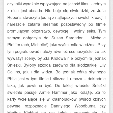
czynniki wyraźnie wpływające na jakość filmu. Jednym
z nich jest obsada. Nie boję się stwierdzić, że Julia
Roberts stworzyła jedną z najlepszych swoich kreacji i
nareszcie zatarła niesmak pozostawiony po filmie
promującym obżarstwo, dewocję i wolny seks. Tym
samym dołączyła do Susan Sarandon i Michelle
Pfeiffer (ach, Michelle!) jako wyśmienita wiedźma. Przy
tym pogratulować należy również scenarzyście, że tak
wyważył sceny, by Zła Królowa nie przyćmiła jednak
Śnieżki. Byłoby szkoda zarówno dla słodziutkiej Lily
Collins, jak i dla widza. Bo jednak córka słynnego
Phila jest w tym filmie i śliczna i urocza – dokładnie
taka, jak powinna być. Do takiej właśnie Śnieżki
świetnie pasuje Armie Hammer jako Książę. Za to
karły wcielające się w krasnoludków (wśród których
pewnie rozpoznacie Danny’ego Woodburna czy
Martina Klebbę) po raz kolejny udowadniają, że