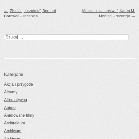
Zobacz wpisy
←
„Złodziej z szafotu”, Bernard
„Mroczne szaleństwo”, Karen M.
Cornwell – recenzja
Moning – recenzja
→
Szukaj:
Kategorie
Akcja i przygoda
Albumy
Alternatywna
Anime
Animowane filmy
Architektura
Archiwum
Archiwum