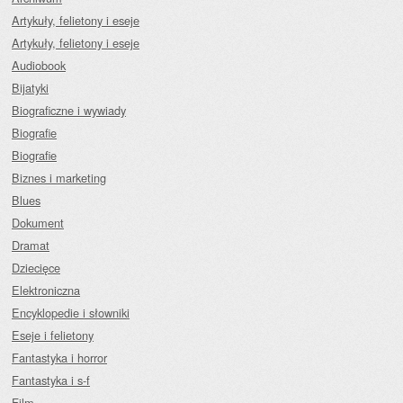
Artykuły, felietony i eseje
Artykuły, felietony i eseje
Audiobook
Bijatyki
Biograficzne i wywiady
Biografie
Biografie
Biznes i marketing
Blues
Dokument
Dramat
Dziecięce
Elektroniczna
Encyklopedie i słowniki
Eseje i felietony
Fantastyka i horror
Fantastyka i s-f
Film