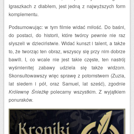
Igraszkach z diabłem, jest jedną z najwyższych form
komplementu.
Podsumowując: w tym filmie widać miłość. Do baśni,
do postaci, do historii, które twórcy pewnie nie raz
słyszeli w dzieciństwie. Widać kunszt i talent, a także
to, że tworząc ten obraz, wszyscy się przy nim dobrze
bawili. I, co wcale nie jest takie częste, ten nastrój
wyśmienitej zabawy udziela się także widzom.
Skonsultowawszy więc sprawę z potomstwem (Zuzia,
lat siedem i pół, oraz Samuel, lat sześć), zgodnie
Królewnę Śnieżkę
polecamy wszystkim. Z wyjątkiem
ponuraków.