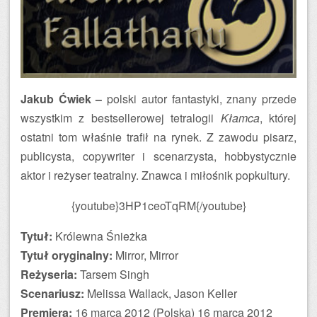
Jakub Ćwiek –
polski autor fantastyki, znany przede
wszystkim z bestsellerowej tetralogii
Kłamca
, której
ostatni tom właśnie trafił na rynek. Z zawodu pisarz,
publicysta, copywriter i scenarzysta, hobbystycznie
aktor i reżyser teatralny. Znawca i miłośnik popkultury.
{youtube}3HP1ceoTqRM{/youtube}
Tytuł:
Królewna Śnieżka
Tytuł oryginalny:
Mirror, Mirror
Reżyseria:
Tarsem Singh
Scenariusz:
Melissa Wallack, Jason Keller
Premiera:
16 marca 2012 (Polska) 16 marca 2012