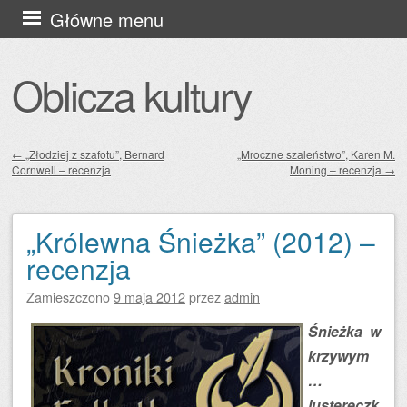
Przejdź
Główne menu
do
treści
Oblicza kultury
←
„Złodziej z szafotu”, Bernard
„Mroczne szaleństwo”, Karen M.
Cornwell – recenzja
Moning – recenzja
→
Zobacz wpisy
„Królewna Śnieżka” (2012) –
recenzja
Zamieszczono
9 maja 2012
przez
admin
Śnieżka w
krzywym
…
lustereczk