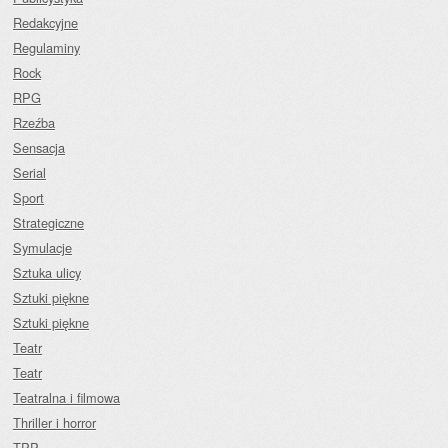
Redakcyjne
Regulaminy
Rock
RPG
Rzeźba
Sensacja
Serial
Sport
Strategiczne
Symulacje
Sztuka ulicy
Sztuki piękne
Sztuki piękne
Teatr
Teatr
Teatralna i filmowa
Thriller i horror
TPP