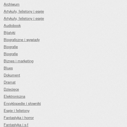
Archiwum
Artykuły, felietony i eseje
Artykuły, felietony i eseje
Audiobook
Bijatyki
Biograficzne i wywiady
Biografie
Biografie
Biznes i marketing
Blues
Dokument
Dramat
Dziecięce
Elektroniczna
Encyklopedie i słowniki
Eseje i felietony
Fantastyka i horror
Fantastyka i s-f