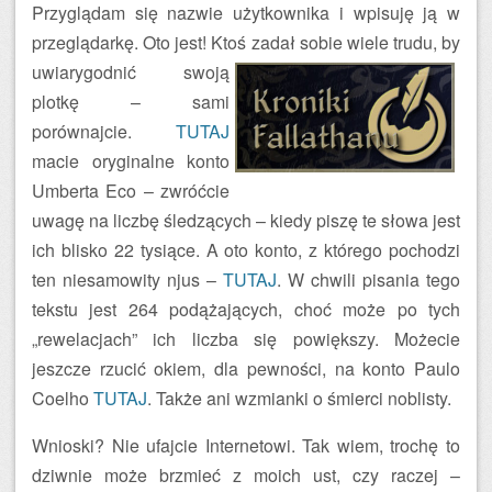
Przyglądam się nazwie użytkownika i wpisuję ją w
przeglądarkę. Oto jest! Ktoś zadał sobie wiele trudu, by
uwiarygodnić swoją
plotkę – sami
porównajcie.
TUTAJ
macie oryginalne konto
Umberta Eco – zwróćcie
uwagę na liczbę śledzących – kiedy piszę te słowa jest
ich blisko 22 tysiące. A oto konto, z którego pochodzi
ten niesamowity njus –
TUTAJ
. W chwili pisania tego
tekstu jest 264 podążających, choć może po tych
„rewelacjach” ich liczba się powiększy. Możecie
jeszcze rzucić okiem, dla pewności, na konto Paulo
Coelho
TUTAJ
. Także ani wzmianki o śmierci noblisty.
Wnioski? Nie ufajcie Internetowi. Tak wiem, trochę to
dziwnie może brzmieć z moich ust, czy raczej –