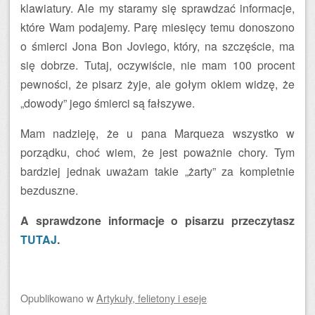
klawiatury. Ale my staramy się sprawdzać informacje,
które Wam podajemy. Parę miesięcy temu donoszono
o śmierci Jona Bon Joviego, który, na szczęście, ma
się dobrze. Tutaj, oczywiście, nie mam 100 procent
pewności, że pisarz żyje, ale gołym okiem widzę, że
„dowody” jego śmierci są fałszywe.
Mam nadzieję, że u pana Marqueza wszystko w
porządku, choć wiem, że jest poważnie chory. Tym
bardziej jednak uważam takie „żarty” za kompletnie
bezduszne.
A sprawdzone informacje o pisarzu przeczytasz
TUTAJ
.
Opublikowano
w
Artykuły, felietony i eseje