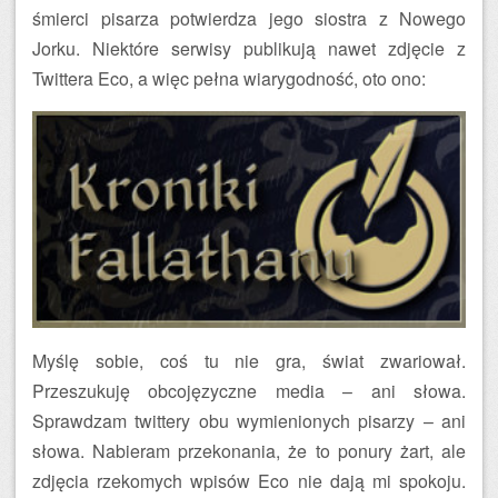
śmierci pisarza potwierdza jego siostra z Nowego
Jorku. Niektóre serwisy publikują nawet zdjęcie z
Twittera Eco, a więc pełna wiarygodność, oto ono:
Myślę sobie, coś tu nie gra, świat zwariował.
Przeszukuję obcojęzyczne media – ani słowa.
Sprawdzam twittery obu wymienionych pisarzy – ani
słowa. Nabieram przekonania, że to ponury żart, ale
zdjęcia rzekomych wpisów Eco nie dają mi spokoju.