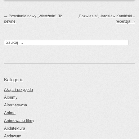
Zobacz wpisy
←
Powstanie nowy „Wiedźmin”! To
„Rozwiązła”, Jarosław Kamiński –
pewne.
recenzja
→
Szukaj:
Kategorie
Akcja i przygoda
Albumy
Alternatywna
Anime
Animowane filmy
Architektura
Archiwum