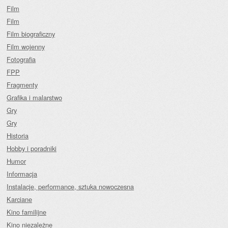
Film
Film
Film biograficzny
Film wojenny
Fotografia
FPP
Fragmenty
Grafika i malarstwo
Gry
Gry
Historia
Hobby i poradniki
Humor
Informacja
Instalacje, performance, sztuka nowoczesna
Karciane
Kino familijne
Kino niezależne