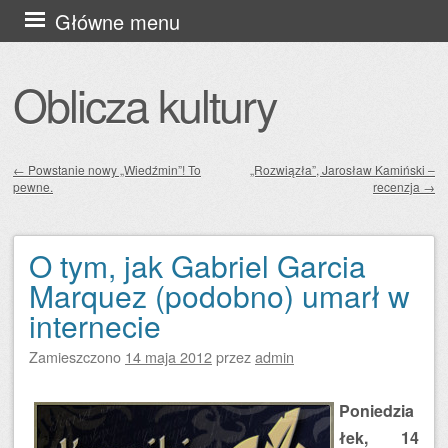
Przejdź
Główne menu
do
treści
Oblicza kultury
←
Powstanie nowy „Wiedźmin”! To
„Rozwiązła”, Jarosław Kamiński –
pewne.
recenzja
→
Zobacz wpisy
O tym, jak Gabriel Garcia
Marquez (podobno) umarł w
internecie
Zamieszczono
14 maja 2012
przez
admin
Poniedzia
łek, 14