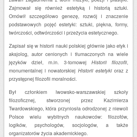
Zajmował się również estetyką i historią sztuki.
Omówił szczegółowo genezę, rozwój i znaczenie
podstawowych pojęć estetyki: sztuki, piękna, formy,
twórczości, odtwórczości i przeżycia estetycznego.
Zapisał się w historii nauki polskiej głównie jako etyk i
aksjolog, autor cenionych i tłumaczonych na wiele
języków dzieł, m.in. 3-tomowej
Historii filozofii
,
monumentalnej i nowatorskiej
Historii estetyki
oraz z
przystępnej filozofii moralności.
Był członkiem lwowsko-warszawskiej szkoły
filozoficznej, stworzonej przez Kazimierza
Twardowskiego, która przyniosła odrodzonej z niewoli
Polsce wielu wybitnych naukowców: filozofów,
logików, psychologów, socjologów, a także
organizatorów życia akademickiego.