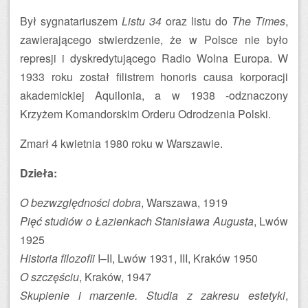
Był sygnatariuszem
Listu 34
oraz listu do
The Times
,
zawierającego stwierdzenie, że w Polsce nie było
represji i dyskredytującego Radio Wolna Europa. W
1933 roku został filistrem honoris causa korporacji
akademickiej Aquilonia, a w 1938 -odznaczony
Krzyżem Komandorskim Orderu Odrodzenia Polski.
Zmarł 4 kwietnia 1980 roku w Warszawie.
Dzieła:
O bezwzględności dobra
, Warszawa, 1919
Pięć studiów o Łazienkach Stanisława Augusta
, Lwów
1925
Historia filozofii
I–II, Lwów 1931, III, Kraków 1950
O szczęściu
, Kraków, 1947
Skupienie i marzenie. Studia z zakresu estetyki
,