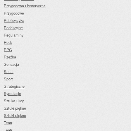
Przygodowa i historyczna
Przygodowe
Publicystyka
Redakcyjne
Regulaminy
Rock
RPG
Rzeźba
Sensacja
Serial
Sport
Strategiczne
Symulacje
Sztuka ulicy
Sztuki piękne
Sztuki piękne
Teatr
Teatr