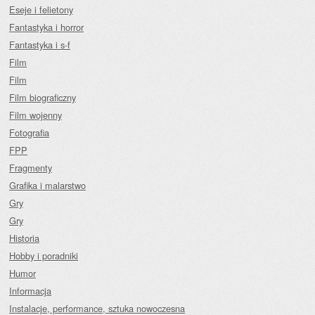
Eseje i felietony
Fantastyka i horror
Fantastyka i s-f
Film
Film
Film biograficzny
Film wojenny
Fotografia
FPP
Fragmenty
Grafika i malarstwo
Gry
Gry
Historia
Hobby i poradniki
Humor
Informacja
Instalacje, performance, sztuka nowoczesna