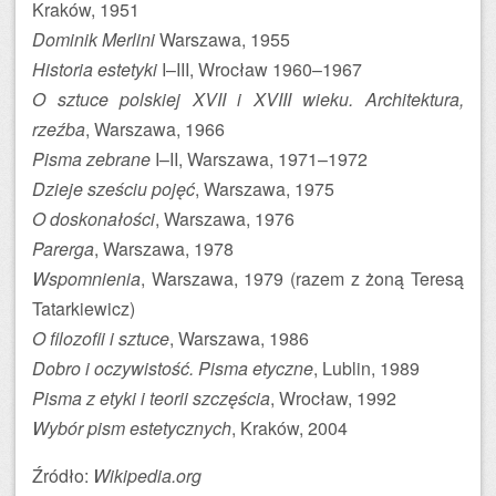
Kraków, 1951
Dominik Merlini
Warszawa, 1955
Historia estetyki
I–III, Wrocław 1960–1967
O sztuce polskiej XVII i XVIII wieku. Architektura,
rzeźba
, Warszawa, 1966
Pisma zebrane
I–II, Warszawa, 1971–1972
Dzieje sześciu pojęć
, Warszawa, 1975
O doskonałości
, Warszawa, 1976
Parerga
, Warszawa, 1978
Wspomnienia
, Warszawa, 1979 (razem z żoną Teresą
Tatarkiewicz)
O filozofii i sztuce
, Warszawa, 1986
Dobro i oczywistość. Pisma etyczne
, Lublin, 1989
Pisma z etyki i teorii szczęścia
, Wrocław, 1992
Wybór pism estetycznych
, Kraków, 2004
Źródło:
Wikipedia.org