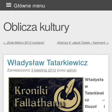
Przejdź
Główne menu
do
treści
Oblicza kultury
←
Złote Maliny 2012 rozdane!
„Kłamca 4” Jakub Ćwiek – fragment
→
Zobacz wpisy
Władysław Tatarkiewicz
Zamieszczono
3 kwietnia 2012
przez
admin
Władysła
w
Tatarkiewi
cz –
filozof i