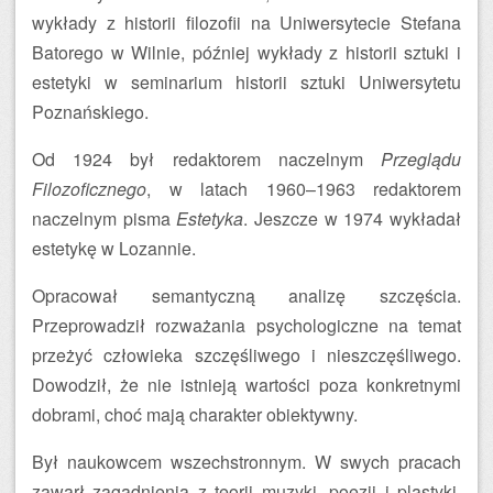
wykłady z historii filozofii na Uniwersytecie Stefana
Batorego w Wilnie, później wykłady z historii sztuki i
estetyki w seminarium historii sztuki Uniwersytetu
Poznańskiego.
Od 1924 był redaktorem naczelnym
Przeglądu
Filozoficznego
, w latach 1960–1963 redaktorem
naczelnym pisma
Estetyka
. Jeszcze w 1974 wykładał
estetykę w Lozannie.
Opracował semantyczną analizę szczęścia.
Przeprowadził rozważania psychologiczne na temat
przeżyć człowieka szczęśliwego i nieszczęśliwego.
Dowodził, że nie istnieją wartości poza konkretnymi
dobrami, choć mają charakter obiektywny.
Był naukowcem wszechstronnym. W swych pracach
zawarł zagadnienia z teorii muzyki, poezji i plastyki.