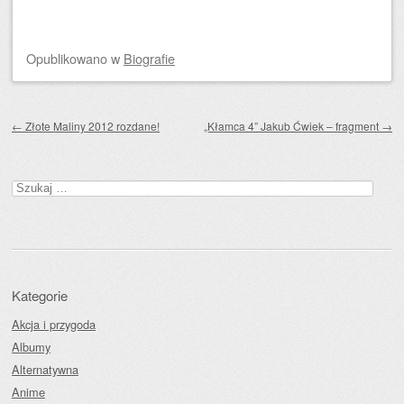
Opublikowano
w
Biografie
Zobacz wpisy
←
Złote Maliny 2012 rozdane!
„Kłamca 4” Jakub Ćwiek – fragment
→
Szukaj:
Kategorie
Akcja i przygoda
Albumy
Alternatywna
Anime