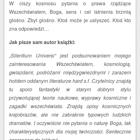
W ciszy kosmosu pytania o prawa rządzące
Wszechświatem, Boga, sens i cel istnienia brzmią
głośno. Zbyt głośno. Ktoś może je usłyszeć. Ktoś kto
zna odpowiedzi…
Jak pisze sam autor książki:
„Silentium Universi” jest podsumowaniem mojego
zainteresowania Wszechświatem, kosmologią,
gwiazdami, podróżami międzygwiezdnymi i zarazem
hołdem oddanym literaturze hard s.f. Czytelnicy znajdą
tu sporo fantastyki w starym dobrym stylu
przywołującej teorie naukowe, wyprawy kosmiczne i
zagadki wszechświata. Znajdą opisy kosmicznych
krajobrazów, ale nie zabraknie typowych ludzkich
dramatów. I oczywiście nie pytania o naturę Boga, tak
charakterystycznych dla mojej twórczości. Serdecznie
zapraszam do lektury!