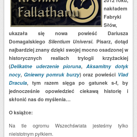
2012 roku,
nakładem
Fabryki
Słów,
ukazała się nowa powieść Dariusza
Domagalskiego
Silentium Universi
. Pisarz, dotąd
najbardziej znany dzięki swojej mocno osadzonej w
historycznych realiach trylogii krzyżackiej
(
Delikatne uderzenie pioruna
,
Aksamitny dotyk
nocy
,
Gniewny pomruk burzy
) oraz powieści
Vlad
Dracula
, tym razem sięga po gatunek s-f, by
jednocześnie opowiedzieć ciekawą historię i
skłonić nas do myślenia…
O książce:
Na tle ogromu Wszechświata jesteśmy tylko
nieistotnym pyłkiem.