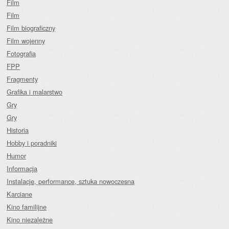
Film
Film
Film biograficzny
Film wojenny
Fotografia
FPP
Fragmenty
Grafika i malarstwo
Gry
Gry
Historia
Hobby i poradniki
Humor
Informacja
Instalacje, performance, sztuka nowoczesna
Karciane
Kino familijne
Kino niezależne