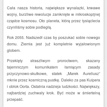
Cała nasza historia, największe wynalazki, krwawe
wojny, burzliwe rewolucje zamknięte w mikroskopijnej
cząstce kosmosu. Oto planeta, którą przez tysiąclecia
czyniliśmy sobie podległą.
Rok 2055. Nadszedł czas by poszukać sobie nowego
domu. Ziemia jest już kompletnie wyjałowionym
globem.
Przeklęty straszliwym proroctwem, skazany
tajemniczym komunikatem łamiącym zasady
przyczynowo-skutkowe, statek „Marek Aureliusz”
mknie przez kosmiczną pustkę. Daleko za pas Kuipera
i obłok Oorta. Ostatnia nadzieja ludzkości. Największy,
najbardziej zuchwały krok. Być może w śmiertelną
przepaść.