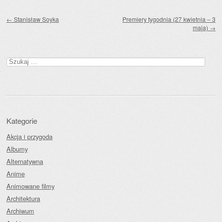
Zobacz wpisy
←
Stanisław Soyka
Premiery tygodnia (27 kwietnia – 3
maja)
→
Szukaj:
Kategorie
Akcja i przygoda
Albumy
Alternatywna
Anime
Animowane filmy
Architektura
Archiwum