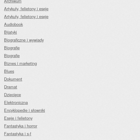
Archiwum
Artykuły, felietony i eseje
Artykuły, felietony i eseje
Audiobook
Bijatyki
Biograficzne i wywiady
Biografie
Biografie
Biznes i marketing
Blues
Dokument
Dramat
Dziecięce
Elektroniczna
Encyklopedie i słowniki
Eseje i felietony
Fantastyka i horror
Fantastyka i s-f