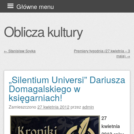
Przejdź
Główne menu
do
treści
Oblicza kultury
←
Stanisław Soyka
Premiery tygodnia (27 kwietnia – 3
maja)
→
Zobacz wpisy
„Silentium Universi” Dariusza
Domagalskiego w
księgarniach!
Zamieszczono
27 kwietnia 2012
przez
admin
27
kwietnia